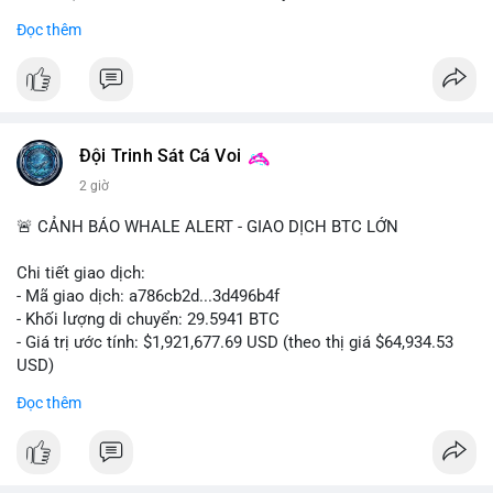
- Khối lượng giao dịch Futures hiện cao gấp 8 lần so với giao
Đọc thêm
dịch Spot.
#binance
#btc
#cryptonews
#bitcoin
#futures
$btc
Đội Trinh Sát Cá Voi
#vlikevn
#titanbot
2 giờ
📰 Nguồn: Cointelegraph
🚨 CẢNH BÁO WHALE ALERT - GIAO DỊCH BTC LỚN
Chi tiết giao dịch:
- Mã giao dịch: a786cb2d...3d496b4f
- Khối lượng di chuyển: 29.5941 BTC
- Giá trị ước tính: $1,921,677.69 USD (theo thị giá $64,934.53
USD)
- Thời gian: 11:19:59 2026-08-07 UTC
Đọc thêm
Nhận định phân tích: Giao dịch gần 30 BTC trị giá gần 2 triệu
USD được thực hiện trong một khối chưa xác nhận cho thấy
dấu hiệu di chuyển vốn có chủ đích. Với khối lượng này, khả