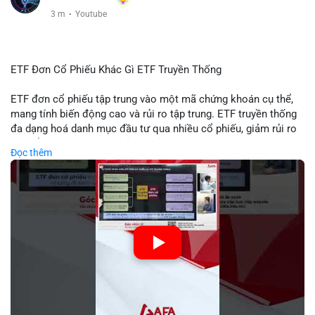
3 m
·
Youtube
ETF Đơn Cổ Phiếu Khác Gì ETF Truyền Thống
ETF đơn cổ phiếu tập trung vào một mã chứng khoán cụ thể,
mang tính biến động cao và rủi ro tập trung. ETF truyền thống
đa dạng hoá danh mục đầu tư qua nhiều cổ phiếu, giảm rủi ro
cụ thể. Sự khác biệt này ảnh hưởng đến chiến lược phân배 tài
Đọc thêm
sản và mức độ tiếp xúc với thị trường.
🎥 Xem video trực tiếp tại:
Nguồn: Tài chính & Kinh doanh