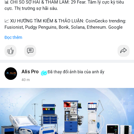
📊 CHỈ SỐ SỢ HÃI & THAM LAM: 29 Fear. Tâm lý cực kỳ tiêu
cực. Thị trường sợ hãi sâu.
📈 XU HƯỚNG TÌM KIẾM & THẢO LUẬN: CoinGecko trending:
Fusionist, Pudgy Penguins, Bonk, Solana, Ethereum. Google
Trends Việt Nam: vietnam vs cambodia, cà phê, thành lộc, hồ
Đọc thêm
tiêu, vũ khí hạt nhân, đội tuyển Brasil, cúp U20 Châu Á.
LunarCrush trending: Ethereum, Solana, Taylor Swift, Tesla,
UFC 310, Premier League, Champions League, NCAA Football,
Dogecoin, LeBron James, Andreessen Horowitz, NFL,
Polkadot, Real Madrid, Beyoncé, Microsoft, UFC 311, Chainlink,
MrBeast, Google. Binance Square: nhiều post về lệnh long, lợi
Alis Pro
Đã thay đổi ảnh bìa của anh ấy
nhuận, $HFT/$SKYAI, $RIVER, $WLD, $ALLO, Top trader 30
41 m
ngày, POV Binancian, bình nước Binance, sân khấu, chia sẻ trải
nghiệm.
💬 DÒNG CHẢY TIN TỨC & TRUYỀN THÔNG: Telegram
CoinTelegraph: Saylor nói Bitcoin không cần rõ ràng, Mỹ cần
rõ ràng; CEX futures volume giảm xuống $4 tỷ trong tháng 7,
thấp nhất từ tháng 12/2023; Prophet Market ra mắt thị trường
dự đoán human vs AI; Trump nói crypto làเรื่อง lớn, người dùng