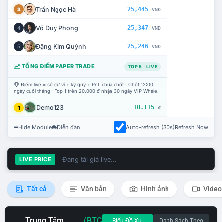
Trần Ngọc Hà
25,445
3
VNĐ
Võ Duy Phong
25,347
4
VNĐ
Đặng Kim Quỳnh
25,246
5
VNĐ
TỔNG ĐIỂM PAPER TRADE
TOP 5 · LIVE
Điểm live = số dư ví + ký quỹ + PnL chưa chốt · Chốt 12:00
ngày cuối tháng · Top 1 trên 20.000 đ nhận 30 ngày VIP Whale.
Demo123
10.115
1
đ
Hide Module
Diễn đàn
Auto-refresh (30s)
Refresh Now
Đang tải giá live...
LIVE PRICE
Tất cả
Văn bản
Hình ảnh
Video
Trung Tâm
(BTC
Biểu Đồ Xu
Danh Sách Theo