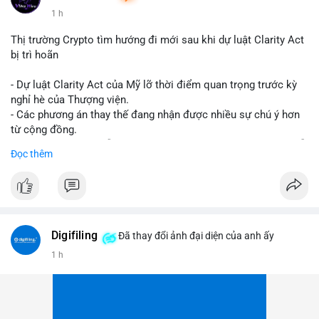
1 h
Thị trường Crypto tìm hướng đi mới sau khi dự luật Clarity Act
bị trì hoãn
- Dự luật Clarity Act của Mỹ lỡ thời điểm quan trọng trước kỳ
nghỉ hè của Thượng viện.
- Các phương án thay thế đang nhận được nhiều sự chú ý hơn
từ cộng đồng.
- Thị trường crypto vẫn tiếp tục vận động bất chấp sự chậm trễ
Đọc thêm
về pháp lý.
#binancesquare
#cryptonews
#regulation
#uspolitics
$btc $eth
Digifiling
Đã thay đổi ảnh đại diện của anh ấy
#vlikevn
#titanbot
1 h
📰 Nguồn: CoinDesk