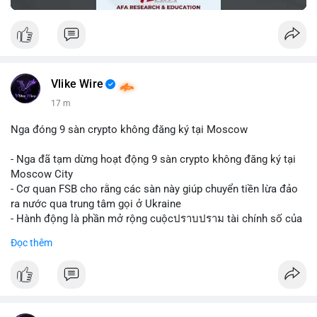
Vlike Wire
17 m
Nga đóng 9 sàn crypto không đăng ký tại Moscow
- Nga đã tạm dừng hoạt động 9 sàn crypto không đăng ký tại
Moscow City
- Cơ quan FSB cho rằng các sàn này giúp chuyển tiền lừa đảo
ra nước qua trung tâm gọi ở Ukraine
- Hành động là phần mở rộng cuộcปราบปราม tài chính số của
Nga
Đọc thêm
$btc $eth
#vlikevn
#titanbot