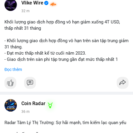
📰 Nguồn: Cointelegraph
Vlike Wire
32 m
Khối lượng giao dịch hợp đồng vô hạn giảm xuống 4T USD,
thấp nhất 31 tháng
- Khối lượng giao dịch hợp đồng vô hạn trên sàn tập trung giảm
31 tháng.
- Đạt mức thấp nhất kể từ cuối năm 2023.
- Giao dịch trên sàn phi tập trung gần đạt mức thấp nhất 1
năm.
Đọc thêm
#binancesquare
#cryptonews
#cex
#futures
$btc $eth
#vlikevn
#titanbot
Coin Radar
36 m
📰 Nguồn: Cointelegraph
Radar Tâm Lý Thị Trường: Sợ hãi mạnh, tìm kiếm lạc quan yếu