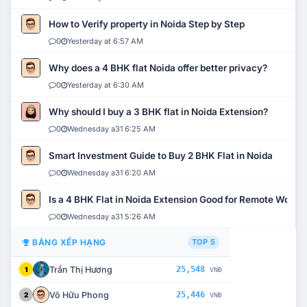
How to Verify property in Noida Step by Step
0
Yesterday at 6:57 AM
Why does a 4 BHK flat Noida offer better privacy?
0
Yesterday at 6:30 AM
Why should I buy a 3 BHK flat in Noida Extension?
0
Wednesday a31 6:25 AM
Smart Investment Guide to Buy 2 BHK Flat in Noida
0
Wednesday a31 6:20 AM
Is a 4 BHK Flat in Noida Extension Good for Remote Work?
0
Wednesday a31 5:26 AM
BẢNG XẾP HẠNG
TOP 5
Trần Thị Hương
25,548
1
VNĐ
Võ Hữu Phong
25,446
2
VNĐ