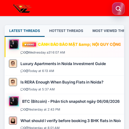
LATEST THREADS
HOTTEST THREADS
MOST VIEWED THRE
CẢNH BÁO BẢO MẬT &amp; NỘI QUY CỘNG ĐỒNG
VÀNG
0
Wednesday a31 6:07 AM
Luxury Apartments in Noida Investment Guide
0
Today at 6:13 AM
Is RERA Enough When Buying Flats in Noida?
0
Today at 5:37 AM
BTC (Bitcoin) - Phân tích snapshot ngày 06/08/2026
0
Yesterday at 2:43 PM
What should I verify before booking 3 BHK flats in Noida?
0
Yesterday at 8:01 AM