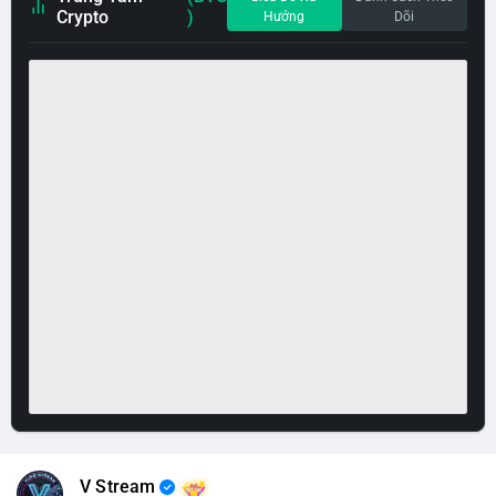
Crypto
)
Hướng
Dõi
V Stream