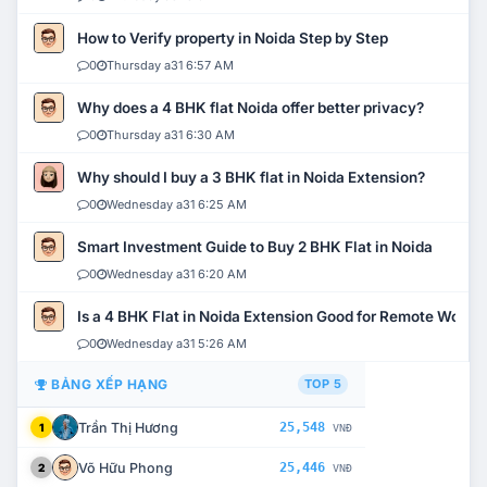
How to Verify property in Noida Step by Step
0
Thursday a31 6:57 AM
Why does a 4 BHK flat Noida offer better privacy?
0
Thursday a31 6:30 AM
Why should I buy a 3 BHK flat in Noida Extension?
0
Wednesday a31 6:25 AM
Smart Investment Guide to Buy 2 BHK Flat in Noida
0
Wednesday a31 6:20 AM
Is a 4 BHK Flat in Noida Extension Good for Remote Work?
0
Wednesday a31 5:26 AM
BẢNG XẾP HẠNG
TOP 5
Trần Thị Hương
25,548
1
VNĐ
Võ Hữu Phong
25,446
2
VNĐ