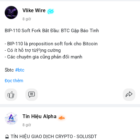
một tổ chức hoặc cá nhân sở hữu lượng tài sản lớn. Động thái
Vlike Wire
này có thể phản ánh ba kịch bản chính: thứ nhất, cá voi đang
chuẩn bị thanh khoản bằng cách chuyển lên sàn giao dịch, tạo
8 giờ
áp lực bán tiềm năng; thứ hai, tài sản được chuyển vào ví lạnh
để nắm giữ dài hạn, thể hiện niềm tin vào xu hướng tăng; thứ
BIP-110 Soft Fork Bắt Đầu: BTC Gặp Báo Tình
ba, hành vi chia tách hoặc tái cấu trúc danh mục nhằm phân
tán rủi ro. Với mức giá 65K, khối lượng này không quá lớn để
- BIP-110 là proposition soft fork cho Bitcoin
gây sốc thanh khoản tức thời, nhưng vẫn đủ sức tạo biến động
- Có ít hỗ trợ từ礿ng cường
tâm lý ngắn hạn nếu hướng đến sàn tập trung.
- Các chuyên gia cũng phản đối mạnh
Lời khuyên cho nhà đầu tư nhỏ lẻ:
$btc
#btc
Theo dõi các giao dịch tiếp theo từ cùng địa chỉ ví để xác nhận
Đọc thêm
hướng đi của dòng tiền. Tránh hành động theo cảm xúc, ưu
#vlikevn
#titanbot
tiên quản trị rủi ro và không mở vị thế lớn trước khi có tín hiệu
rõ ràng về đích đến của số BTC này.
📰 Nguồn: CoinDesk
#94dot58btc
#vilanh
#chuyentiencavoi
#btcmempool
#dongtienlon
Tín Hiệu Alpha
8 giờ
🔮 TÍN HIỆU GIAO DỊCH CRYPTO - SOLUSDT