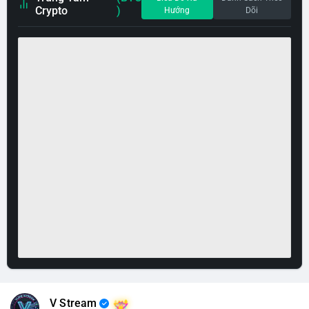
Crypto
)
Hướng
Dõi
V Stream