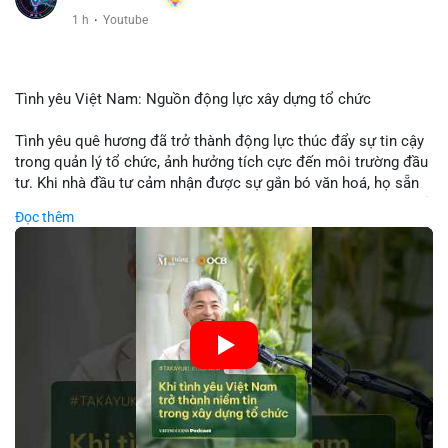
1 h
·
Youtube
Tình yêu Việt Nam: Nguồn động lực xây dựng tổ chức
Tình yêu quê hương đã trở thành động lực thúc đẩy sự tin cậy
trong quản lý tổ chức, ảnh hưởng tích cực đến môi trường đầu
tư. Khi nhà đầu tư cảm nhận được sự gắn bó văn hoá, họ sẵn
sàng đầu tư dài hạn vào các doanh nghiệp nội địa, bao gồm cả
Đọc thêm
các công ty blockchain và tiền mã hoá. Sự tăng cường niềm
tin này giúp giảm rủi ro thị trường, cải thiện chi phí vốn và thúc
đẩy sự phát triển bền vững của ngành công nghệ tài chính. Các
nhà quản lý cần khai thác tinh thần này để xây dựng chiến lược
phát triển bền vững và thu hút vốn đầu tư.
🎥 Xem video trực tiếp tại:
Nguồn: VIETSUCCESS