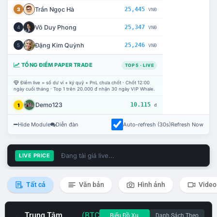
Trần Ngọc Hà
25,445
3
VNĐ
Võ Duy Phong
25,347
4
VNĐ
Đặng Kim Quỳnh
25,246
5
VNĐ
TỔNG ĐIỂM PAPER TRADE
TOP 5 · LIVE
Điểm live = số dư ví + ký quỹ + PnL chưa chốt · Chốt 12:00
ngày cuối tháng · Top 1 trên 20.000 đ nhận 30 ngày VIP Whale.
Demo123
10.115
1
đ
Hide Module
Diễn đàn
Auto-refresh (30s)
Refresh Now
Đang tải giá live...
LIVE PRICE
Tất cả
Văn bản
Hình ảnh
Video
Trung Tâm
(BTC
Biểu Đồ Xu
Danh Sách Theo