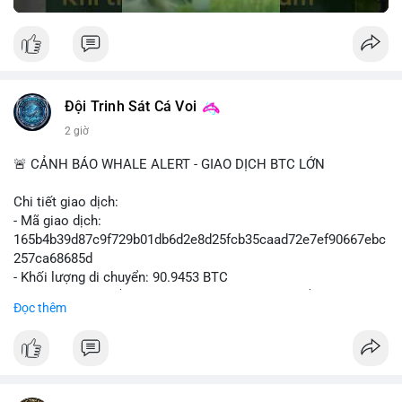
Đội Trinh Sát Cá Voi
2 giờ
🚨 CẢNH BÁO WHALE ALERT - GIAO DỊCH BTC LỚN
Chi tiết giao dịch:
- Mã giao dịch:
165b4b39d87c9f729b01db6d2e8d25fcb35caad72e7ef90667ebc
257ca68685d
- Khối lượng di chuyển: 90.9453 BTC
- Giá trị ước tính: $5,896,958.66 USD (theo thị giá $64,840.69
Đọc thêm
USD)
- Thời gian: 02:19:41 2026-08-09 UTC
Nhận định hành vi: Khối lượng gần 91 BTC, tương đương gần 6