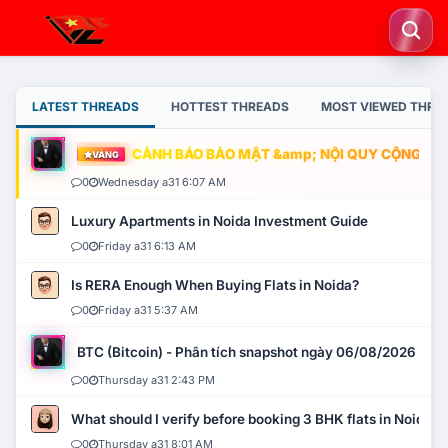
LATEST THREADS
HOTTEST THREADS
MOST VIEWED THRE
CẢNH BÁO BẢO MẬT &amp; NỘI QUY CỘNG ĐỒNG
VÀNG
0
Wednesday a31 6:07 AM
Luxury Apartments in Noida Investment Guide
0
Friday a31 6:13 AM
Is RERA Enough When Buying Flats in Noida?
0
Friday a31 5:37 AM
BTC (Bitcoin) - Phân tích snapshot ngày 06/08/2026
0
Thursday a31 2:43 PM
What should I verify before booking 3 BHK flats in Noida?
0
Thursday a31 8:01 AM