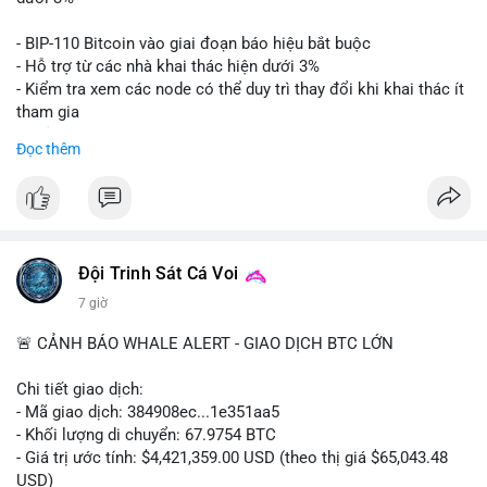
Lời khuyên: Nhà đầu tư nhỏ lẻ nên thận trọng quan sát biến
- BIP-110 Bitcoin vào giai đoạn báo hiệu bắt buộc
động thanh khoản trong 24-48 giờ tới. Tránh hành động theo
- Hỗ trợ từ các nhà khai thác hiện dưới 3%
cảm xúc, hãy chờ xác nhận điểm đến của số BTC này trước khi
- Kiểm tra xem các node có thể duy trì thay đổi khi khai thác ít
điều chỉnh vị thế.
tham gia
- Thảo luận về phương án hard fork dự phòng nếu cần
Đọc thêm
#556btc
#36trusd
#cavoichuyentien
#aplucban
#tichluydaihan
$btc
#btc
#vlikevn
#titanbot
📰 Nguồn: Cointelegraph
Đội Trinh Sát Cá Voi
7 giờ
🚨 CẢNH BÁO WHALE ALERT - GIAO DỊCH BTC LỚN
Chi tiết giao dịch:
- Mã giao dịch: 384908ec...1e351aa5
- Khối lượng di chuyển: 67.9754 BTC
- Giá trị ước tính: $4,421,359.00 USD (theo thị giá $65,043.48
USD)