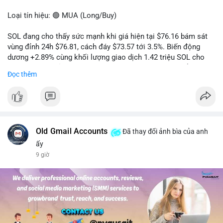
Loại tín hiệu: 🟢 MUA (Long/Buy)
SOL đang cho thấy sức mạnh khi giá hiện tại $76.16 bám sát
vùng đỉnh 24h $76.81, cách đáy $73.57 tới 3.5%. Biến động
dương +2.89% cùng khối lượng giao dịch 1.42 triệu SOL cho
thấy lực cầu chủ động đang chiếm ưu thế, phe mua kiểm soát
Đọc thêm
hoàn toàn nhịp điều chỉnh.
Khuyến nghị giao dịch cụ thể:
- Vùng Entry: 75.80 - 76.20 (chờ retest vùng kháng cự cũ thành
hỗ trợ)
- Mục tiêu chốt lời: TP1: 77.50, TP2: 78.80
Old Gmail Accounts
Đã thay đổi ảnh bìa của anh
- Cắt lỗ: 74.90 (dưới vùng hỗ trợ gần nhất)
ấy
9 giờ
Quản trị vốn: Khối lượng vào lệnh tối đa 2-3% tài khoản, ưu tiên
chốt 50% vị thế tại TP1 và dời stop loss về điểm hòa vốn.
#solusdt
#longsol
#vung76
#breakoutsol
#lenhmuasol