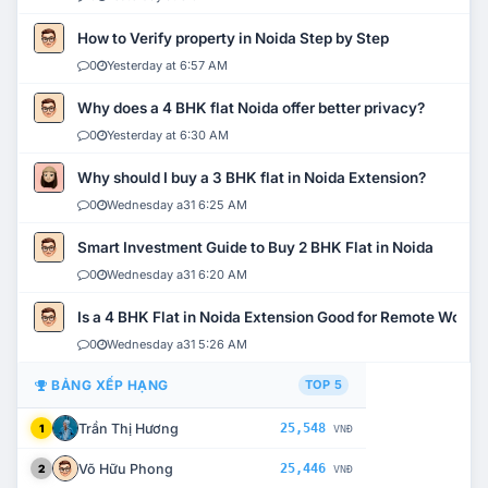
How to Verify property in Noida Step by Step
0
Yesterday at 6:57 AM
Why does a 4 BHK flat Noida offer better privacy?
0
Yesterday at 6:30 AM
Why should I buy a 3 BHK flat in Noida Extension?
0
Wednesday a31 6:25 AM
Smart Investment Guide to Buy 2 BHK Flat in Noida
0
Wednesday a31 6:20 AM
Is a 4 BHK Flat in Noida Extension Good for Remote Work?
0
Wednesday a31 5:26 AM
BẢNG XẾP HẠNG
TOP 5
Trần Thị Hương
25,548
1
VNĐ
Võ Hữu Phong
25,446
2
VNĐ