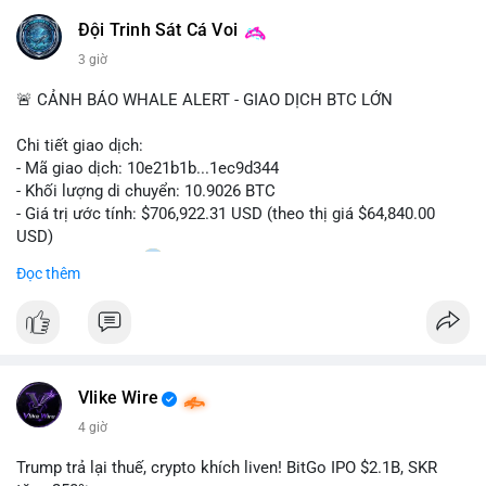
Đội Trinh Sát Cá Voi
3 giờ
🚨 CẢNH BÁO WHALE ALERT - GIAO DỊCH BTC LỚN
Chi tiết giao dịch:
- Mã giao dịch: 10e21b1b...1ec9d344
- Khối lượng di chuyển: 10.9026 BTC
- Giá trị ước tính: $706,922.31 USD (theo thị giá $64,840.00
USD)
- Thời gian: 18:20
0 2026-08-07 UTC
Đọc thêm
Nhận định phân tích:
Giao dịch 10.9 BTC trị giá hơn 706 nghìn USD được thực hiện
trong khung giờ thanh khoản mỏng (giờ châu Á) cho thấy chủ
ví có chủ đích rõ ràng, không phải lệnh gấp. Quy mô này
Vlike Wire
thường nằm giữa hai kịch bản: chuyển lên sàn để chuẩn bị bán
khi giá chạm vùng kháng cự, hoặc gom vào ví lạnh tích lũy dài
4 giờ
hạn. Với khối lượng không quá lớn để gây sốc thanh khoản
nhưng đủ tạo biến động tâm lý ngắn hạn, động thái này có thể
Trump trả lại thuế, crypto khích liven! BitGo IPO $2.1B, SKR