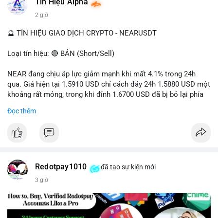
Tín Hiệu Alpha
#vlikevn
#titanbot
2 giờ
📰 Nguồn: Cointelegraph
🔮 TÍN HIỆU GIAO DỊCH CRYPTO - NEARUSDT
Loại tín hiệu: 🔴 BÁN (Short/Sell)
NEAR đang chịu áp lực giảm mạnh khi mất 4.1% trong 24h
qua. Giá hiện tại 1.5910 USD chỉ cách đáy 24h 1.5880 USD một
khoảng rất mỏng, trong khi đỉnh 1.6700 USD đã bị bỏ lại phía
sau. Biên độ dao động ngày đạt 4.9%, cho thấy phe bán đang
Đọc thêm
kiểm soát hoàn toàn. Khối lượng giao dịch 10.29 triệu NEAR
không đủ lớn để tạo lực đỡ, xác nhận xu hướng đi xuống đang
tiếp diễn.
Khuyến nghị giao dịch:
- Vùng Entry: 1.5910 - 1.5980
Redotpay1010
đã tạo sự kiện mới
- Mục tiêu chốt lời (Take Profit - TP): TP1: 1.5700, TP2: 1.5500
3 giờ
- Cắt lỗ (Stop Loss - SL): 1.6100
Quản trị vốn chặt chẽ, chỉ vào lệnh với rủi ro tối đa 1-2% tài
khoản cho mỗi vị thế.