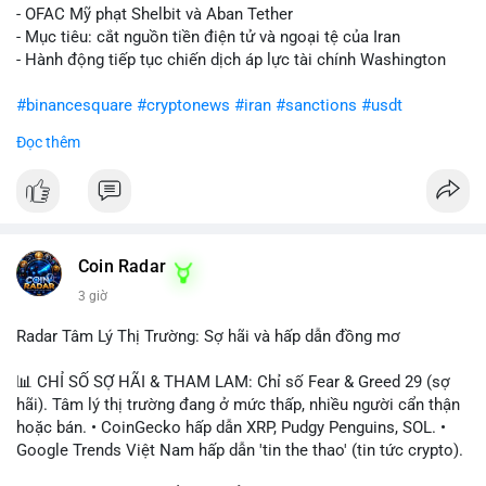
- OFAC Mỹ phạt Shelbit và Aban Tether
- Mục tiêu: cắt nguồn tiền điện tử và ngoại tệ của Iran
- Hành động tiếp tục chiến dịch áp lực tài chính Washington
#binancesquare
#cryptonews
#iran
#sanctions
#usdt
Đọc thêm
$usdt
#vlikevn
#titanbot
📰 Nguồn: CoinDesk
Coin Radar
3 giờ
Radar Tâm Lý Thị Trường: Sợ hãi và hấp dẫn đồng mơ
📊 CHỈ SỐ SỢ HÃI & THAM LAM: Chỉ số Fear & Greed 29 (sợ
hãi). Tâm lý thị trường đang ở mức thấp, nhiều người cẩn thận
hoặc bán. • CoinGecko hấp dẫn XRP, Pudgy Penguins, SOL. •
Google Trends Việt Nam hấp dẫn 'tin the thao' (tin tức crypto).