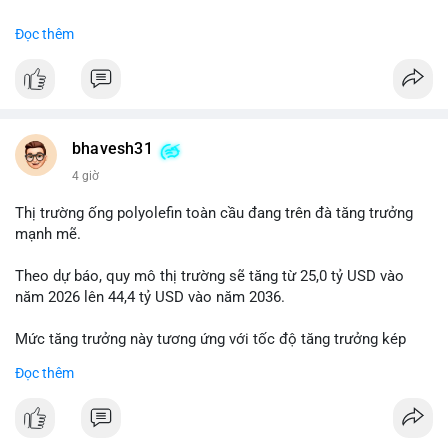
#binancesquare
#cryptonews
#usdc
#okx
#xlayer
Đọc thêm
$usdc
#vlikevn
#titanbot
📰 Nguồn: Cointelegraph
bhavesh31
4 giờ
Thị trường ống polyolefin toàn cầu đang trên đà tăng trưởng
mạnh mẽ.
Theo dự báo, quy mô thị trường sẽ tăng từ 25,0 tỷ USD vào
năm 2026 lên 44,4 tỷ USD vào năm 2036.
Mức tăng trưởng này tương ứng với tốc độ tăng trưởng kép
hàng năm (CAGR) đạt 5,9% trong giai đoạn dự báo.
Đọc thêm
Đây là tín hiệu tích cực cho các nhà sản xuất, nhà phân phối và
nhà đầu tư trong ngành vật liệu xây dựng và hạ tầng.