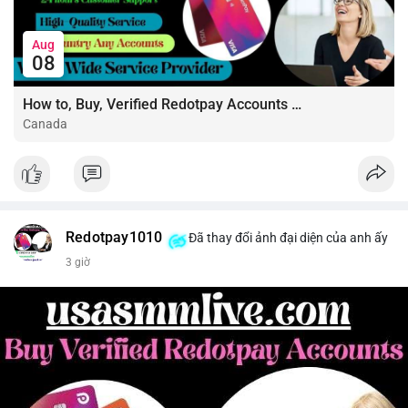
#shortnear
#near1
.59
#bearishnear
#selllimit
#vlikenear
Aug
08
How to, Buy, Verified Redotpay Accounts Like a Pro
Canada
Redotpay1010
Đã thay đổi ảnh đại diện của anh ấy
3 giờ