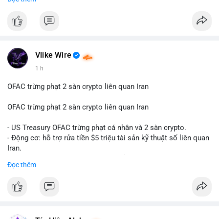
hàng năm (CAGR) ấn tượng lên tới 20,2%.
#99dot6btc
#capvoichuyentien
#vilanhtichluy
#aplucban
#btcmempool65k
Điều gì đang thúc đẩy sự tăng trưởng vượt bậc này? Hãy cùng
theo dõi các phân tích chuyên sâu về xu hướng công nghệ và
nhu cầu thị trường trong thời gian tới.
Vlike Wire
1 h
OFAC trừng phạt 2 sàn crypto liên quan Iran
OFAC trừng phạt 2 sàn crypto liên quan Iran
- US Treasury OFAC trừng phạt cá nhân và 2 sàn crypto.
- Động cơ: hỗ trợ rửa tiền $5 triệu tài sản kỹ thuật số liên quan
Iran.
- Các sàn bị cấm hoạt động, tài khoản bị khóa.
Đọc thêm
- Tác động: rủi ro cho thị trường crypto, tăng áp lực pháp lý.
#binancesquare
#cryptonews
#ofac
#ussanctions
#iran
$btc $eth