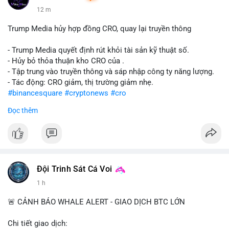
12 m
Trump Media hủy hợp đồng CRO, quay lại truyền thông
- Trump Media quyết định rút khỏi tài sản kỹ thuật số.
- Hủy bỏ thỏa thuận kho CRO của .
- Tập trung vào truyền thông và sáp nhập công ty năng lượng.
- Tác động: CRO giảm, thị trường giảm nhẹ.
#binancesquare
#cryptonews
#cro
Đọc thêm
$cro
#vlikevn
#titanbot
📰 Nguồn: CoinDesk
Đội Trinh Sát Cá Voi
1 h
🚨 CẢNH BÁO WHALE ALERT - GIAO DỊCH BTC LỚN
Chi tiết giao dịch: