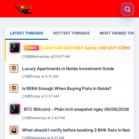
LATEST THREADS
HOTTEST THREADS
MOST VIEWED THRE
CẢNH BÁO BẢO MẬT &amp; NỘI QUY CỘNG ĐỒNG
VÀNG
0
Wednesday a31 6:07 AM
Luxury Apartments in Noida Investment Guide
0
Today at 6:13 AM
Is RERA Enough When Buying Flats in Noida?
0
Today at 5:37 AM
BTC (Bitcoin) - Phân tích snapshot ngày 06/08/2026
0
Yesterday at 2:43 PM
What should I verify before booking 3 BHK flats in Noida?
0
Yesterday at 8:01 AM