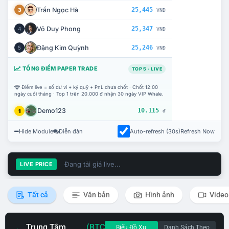
Trần Ngọc Hà
25,445
3
VNĐ
Võ Duy Phong
25,347
4
VNĐ
Đặng Kim Quỳnh
25,246
5
VNĐ
TỔNG ĐIỂM PAPER TRADE
TOP 5 · LIVE
Điểm live = số dư ví + ký quỹ + PnL chưa chốt · Chốt 12:00
ngày cuối tháng · Top 1 trên 20.000 đ nhận 30 ngày VIP Whale.
Demo123
10.115
1
đ
Hide Module
Diễn đàn
Auto-refresh (30s)
Refresh Now
Đang tải giá live...
LIVE PRICE
Tất cả
Văn bản
Hình ảnh
Video
Trung Tâm
(BTC
Biểu Đồ Xu
Danh Sách Theo