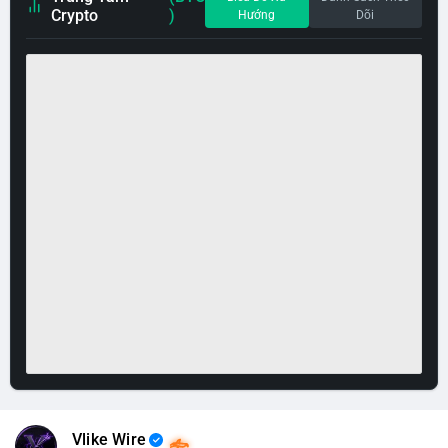
Crypto
)
Hướng
Dõi
Vlike Wire