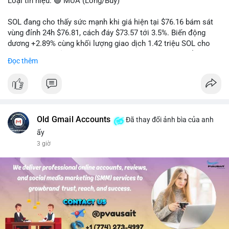
Loại tín hiệu: 🟢 MUA (Long/Buy)
SOL đang cho thấy sức mạnh khi giá hiện tại $76.16 bám sát
vùng đỉnh 24h $76.81, cách đáy $73.57 tới 3.5%. Biến động
dương +2.89% cùng khối lượng giao dịch 1.42 triệu SOL cho
thấy lực cầu chủ động đang chiếm ưu thế, phe mua kiểm soát
Đọc thêm
hoàn toàn nhịp điều chỉnh.
Khuyến nghị giao dịch cụ thể:
- Vùng Entry: 75.80 - 76.20 (chờ retest vùng kháng cự cũ thành
hỗ trợ)
- Mục tiêu chốt lời: TP1: 77.50, TP2: 78.80
Old Gmail Accounts
Đã thay đổi ảnh bìa của anh
- Cắt lỗ: 74.90 (dưới vùng hỗ trợ gần nhất)
ấy
3 giờ
Quản trị vốn: Khối lượng vào lệnh tối đa 2-3% tài khoản, ưu tiên
chốt 50% vị thế tại TP1 và dời stop loss về điểm hòa vốn.
#solusdt
#longsol
#vung76
#breakoutsol
#lenhmuasol