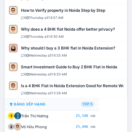
How to Verify property in Noida Step by Step
0
Thursday a31 6:57 AM
Why does a 4 BHK flat Noida offer better privacy?
0
Thursday a31 6:30 AM
Why should I buy a 3 BHK flat in Noida Extension?
0
Wednesday a31 6:25 AM
Smart Investment Guide to Buy 2 BHK Flat in Noida
0
Wednesday a31 6:20 AM
Is a 4 BHK Flat in Noida Extension Good for Remote Work?
0
Wednesday a31 5:26 AM
BẢNG XẾP HẠNG
TOP 5
Trần Thị Hương
25,548
1
VNĐ
Võ Hữu Phong
25,446
2
VNĐ