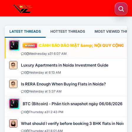
LATEST THREADS
HOTTEST THREADS
MOST VIEWED THRE
CẢNH BÁO BẢO MẬT &amp; NỘI QUY CỘNG ĐỒNG
VÀNG
0
Wednesday a31 6:07 AM
Luxury Apartments in Noida Investment Guide
0
Yesterday at 6:13 AM
Is RERA Enough When Buying Flats in Noida?
0
Yesterday at 5:37 AM
BTC (Bitcoin) - Phân tích snapshot ngày 06/08/2026
0
Thursday a31 2:43 PM
What should I verify before booking 3 BHK flats in Noida?
0
Thursday a31 8:01 AM