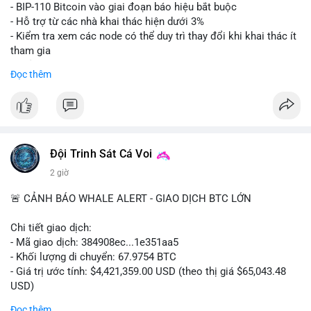
Lời khuyên: Nhà đầu tư nhỏ lẻ nên thận trọng quan sát biến
- BIP-110 Bitcoin vào giai đoạn báo hiệu bắt buộc
động thanh khoản trong 24-48 giờ tới. Tránh hành động theo
- Hỗ trợ từ các nhà khai thác hiện dưới 3%
cảm xúc, hãy chờ xác nhận điểm đến của số BTC này trước khi
- Kiểm tra xem các node có thể duy trì thay đổi khi khai thác ít
điều chỉnh vị thế.
tham gia
- Thảo luận về phương án hard fork dự phòng nếu cần
Đọc thêm
#556btc
#36trusd
#cavoichuyentien
#aplucban
#tichluydaihan
$btc
#btc
#vlikevn
#titanbot
📰 Nguồn: Cointelegraph
Đội Trinh Sát Cá Voi
2 giờ
🚨 CẢNH BÁO WHALE ALERT - GIAO DỊCH BTC LỚN
Chi tiết giao dịch:
- Mã giao dịch: 384908ec...1e351aa5
- Khối lượng di chuyển: 67.9754 BTC
- Giá trị ước tính: $4,421,359.00 USD (theo thị giá $65,043.48
USD)
- Thời gian: 21:19:29 2026-08-08 UTC
Đọc thêm