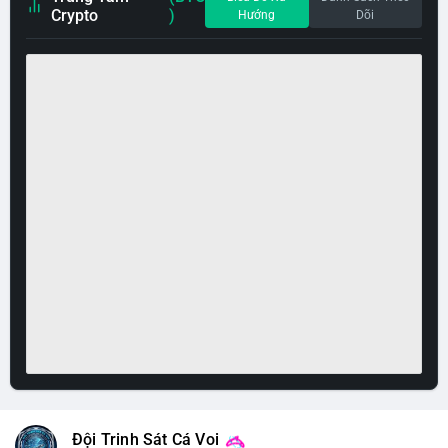
Crypto
)
Hướng
Dõi
Đội Trinh Sát Cá Voi