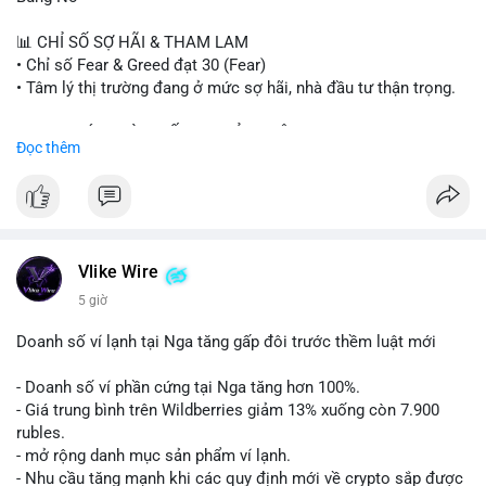
#sand
#bitgo
#solana
#stablecoin
#regulation
📊 CHỈ SỐ SỢ HÃI & THAM LAM
$btc $eth $sol $xrp $cc $sky $sand $skr
#skr
• Chỉ số Fear & Greed đạt 30 (Fear)
• Tâm lý thị trường đang ở mức sợ hãi, nhà đầu tư thận trọng.
#vlikevn
#titanbot
📈 XU HƯỚNG TÌM KIẾM & THẢO LUẬN
Đọc thêm
📰 Nguồn: Decrypt
• CoinGecko Trending: PENGU, TUT, ACE, CASHCAT, ANSEM,
STONKBROKER, UNI
• LunarCrush Trending: Ethereum, Solana, Dogecoin, Polkadot,
Chainlink, Taylor Swift, Tesla
• Google Trends Việt Nam: Real Madrid, Giao hữu câu lạc bộ,
Tinh hà say hi
Vlike Wire
5 giờ
💬 DÒNG CHẢY TIN TỨC & TRUYỀN THÔNG
• Binance Square: Cộng đồng đang tranh luận về lệnh
Doanh số ví lạnh tại Nga tăng gấp đôi trước thềm luật mới
Long/Short, kỳ vọng vào các kèo $ACE, $RAVE và lo ngại tin
xấu từ SpaceX/Musk.
- Doanh số ví phần cứng tại Nga tăng hơn 100%.
• Tin tức quốc tế: US spot Bitcoin ETFs ghi nhận dòng tiền 1 tỷ
- Giá trung bình trên Wildberries giảm 13% xuống còn 7.900
USD; Nansen founder dự báo Bitcoin không dưới 60K; Chi tiêu
rubles.
thẻ Crypto đạt ATH 759 triệu USD.
- mở rộng danh mục sản phẩm ví lạnh.
• Thông báo Binance: Hỗ trợ cổ tức Apple/IBM qua bStocks;
- Nhu cầu tăng mạnh khi các quy định mới về crypto sắp được