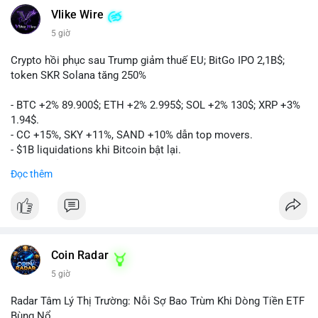
Vlike Wire
5 giờ
Crypto hồi phục sau Trump giảm thuế EU; BitGo IPO 2,1B$;
token SKR Solana tăng 250%
- BTC +2% 89.900$; ETH +2% 2.995$; SOL +2% 130$; XRP +3%
1.94$.
- CC +15%, SKY +11%, SAND +10% dẫn top movers.
- $1B liquidations khi Bitcoin bật lại.
- Trump hủy thuế EU, tín hiệu giảm áp lực.
Đọc thêm
- Vitalik đề xuất DVT staking cho Ethereum.
- BitGo IPO 18$/cổ phiếu, trị giá ~2B$.
- Senate Ag Committee tiến hành Clarity Act.
- Newrez tính crypto vào điều kiện vay nhà.
- HK cấp giấy phép stablecoin mới.
- Tòa án Nga công nhận crypto là tài sản.
Coin Radar
- Trump hy vọng ký bill cấu trúc thị trường crypto.
5 giờ
- Saga EVM bị hack 7M$, quỹ trộm chuyển sang Ethereum.
- Steak ’n Shake thưởng BTC cho nhân viên.
Radar Tâm Lý Thị Trường: Nỗi Sợ Bao Trùm Khi Dòng Tiền ETF
#binancesquare
#cryptonews
#btc
#eth
#sol
#xrp
#cc
#sky
Bùng Nổ