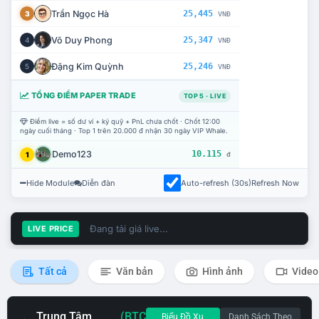
Trần Ngọc Hà
25,445
3
VNĐ
Võ Duy Phong
25,347
4
VNĐ
Đặng Kim Quỳnh
25,246
5
VNĐ
TỔNG ĐIỂM PAPER TRADE
TOP 5 · LIVE
Điểm live = số dư ví + ký quỹ + PnL chưa chốt · Chốt 12:00
ngày cuối tháng · Top 1 trên 20.000 đ nhận 30 ngày VIP Whale.
Demo123
10.115
1
đ
Hide Module
Diễn đàn
Auto-refresh (30s)
Refresh Now
Đang tải giá live...
LIVE PRICE
Tất cả
Văn bản
Hình ảnh
Video
Trung Tâm
(BTC
Biểu Đồ Xu
Danh Sách Theo