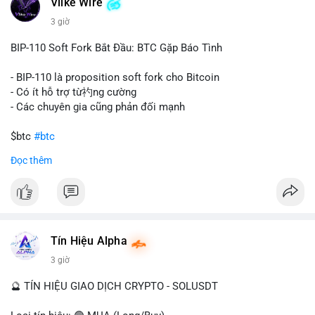
Vlike Wire
này có thể phản ánh ba kịch bản chính: thứ nhất, cá voi đang
chuẩn bị thanh khoản bằng cách chuyển lên sàn giao dịch, tạo
3 giờ
áp lực bán tiềm năng; thứ hai, tài sản được chuyển vào ví lạnh
để nắm giữ dài hạn, thể hiện niềm tin vào xu hướng tăng; thứ
BIP-110 Soft Fork Bắt Đầu: BTC Gặp Báo Tình
ba, hành vi chia tách hoặc tái cấu trúc danh mục nhằm phân
tán rủi ro. Với mức giá 65K, khối lượng này không quá lớn để
- BIP-110 là proposition soft fork cho Bitcoin
gây sốc thanh khoản tức thời, nhưng vẫn đủ sức tạo biến động
- Có ít hỗ trợ từ礿ng cường
tâm lý ngắn hạn nếu hướng đến sàn tập trung.
- Các chuyên gia cũng phản đối mạnh
Lời khuyên cho nhà đầu tư nhỏ lẻ:
$btc
#btc
Theo dõi các giao dịch tiếp theo từ cùng địa chỉ ví để xác nhận
Đọc thêm
hướng đi của dòng tiền. Tránh hành động theo cảm xúc, ưu
#vlikevn
#titanbot
tiên quản trị rủi ro và không mở vị thế lớn trước khi có tín hiệu
rõ ràng về đích đến của số BTC này.
📰 Nguồn: CoinDesk
#94dot58btc
#vilanh
#chuyentiencavoi
#btcmempool
#dongtienlon
Tín Hiệu Alpha
3 giờ
🔮 TÍN HIỆU GIAO DỊCH CRYPTO - SOLUSDT