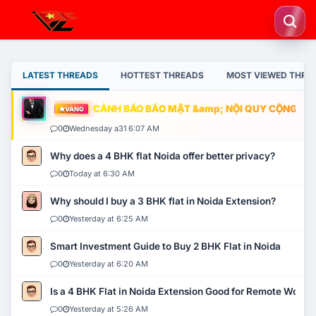
LATEST THREADS
HOTTEST THREADS
MOST VIEWED THRE
CẢNH BÁO BẢO MẬT &amp; NỘI QUY CỘNG ĐỒNG
VÀNG
0
Wednesday a31 6:07 AM
Why does a 4 BHK flat Noida offer better privacy?
0
Today at 6:30 AM
Why should I buy a 3 BHK flat in Noida Extension?
0
Yesterday at 6:25 AM
Smart Investment Guide to Buy 2 BHK Flat in Noida
0
Yesterday at 6:20 AM
Is a 4 BHK Flat in Noida Extension Good for Remote Work?
0
Yesterday at 5:26 AM