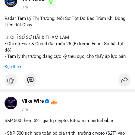
3 m
Radar Tâm Lý Thị Trường: Nỗi Sợ Tột Độ Bao Trùm Khi Dòng
Tiền Rút Chạy
📊 CHỈ SỐ SỢ HÃI & THAM LAM
• Chỉ số Fear & Greed đạt mức 25 (Extreme Fear - Sợ hãi tột
độ)
• Tâm lý thị trường đang cực kỳ tiêu cực, cho thấy áp lực bán
tháo đang chiếm ưu thế.
Đọc thêm
📈 XU HƯỚNG TÌM KIẾM & THẢO LUẬN
• CoinGecko Trending: Heima (HEI), Pi Network (PI), Pudgy
Penguins (PENGU), Cash Cat (CASHCAT), Bitcoin (BTC).
• LunarCrush Trending: Solana, Dogecoin, Polkadot, Chainlink,
Tesla, Apple.
Vlike Wire
• Google Trends Việt Nam: Các chủ đề đời sống như dự báo
7 m
thời tiết, lịch LCK, sông Danube đang chiếm sóng.
S&P 500 thêm $2T giá trị crypto, Bitcoin imperturbable
💬 DÒNG CHẢY TIN TỨC & TRUYỀN THÔNG
• Tin tức quốc tế: Nga chính thức ban hành luật quản lý sàn
- S&P 500 tích hợp toàn bộ giá trị thị trường crypto ($2T) vào