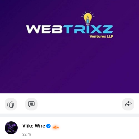
📊 Nguồn: Radar Tâm Lý Thị Trường
Vlike Wire
22 m