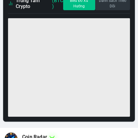
Trung Tâm
(BTC
Biểu Đồ Xu
Danh Sách Theo
Crypto
)
Hướng
Dõi
Coin Radar