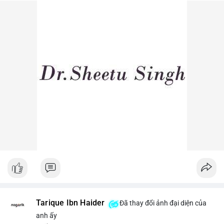
dòng tiền lớn dịch chuyển thường báo hiệu biến động giá ngắn
hạn.
Lời khuyên ngắn gọn cho nhà đầu tư nhỏ lẻ: Theo dõi sát các
lệnh khớp trên sàn trong 24-48 giờ tới, tránh vào lệnh đòn bẩy
khi chưa xác định rõ xu hướng. Nếu BTC giữ vững trên vùng
$64,500, khả năng tích lũy vẫn an toàn.
#6dot0271btc
#chuyenvilanh
#tichluydaihan
#btcmempool
#giaodichlon
Tarique Ibn Haider
Đã thay đổi ảnh đại diện của
anh ấy