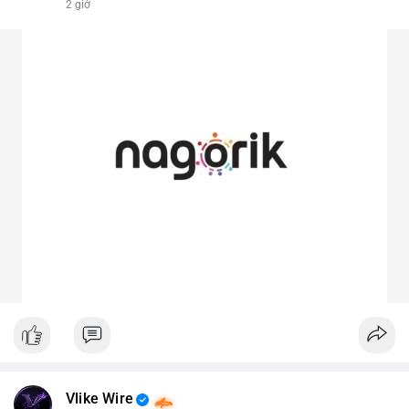
2 giờ
Vlike Wire