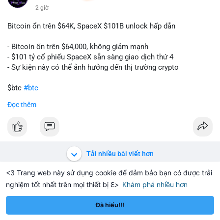
2 giờ
Bitcoin ổn trên $64K, SpaceX $101B unlock hấp dẫn
- Bitcoin ổn trên $64,000, không giảm mạnh
- $101 tỷ cổ phiếu SpaceX sẵn sàng giao dịch thứ 4
- Sự kiện này có thể ảnh hưởng đến thị trường crypto
$btc
#btc
Đọc thêm
#vlikevn
#titanbot
📰 Nguồn: CoinDesk
Tải nhiều bài viết hơn
<3 Trang web này sử dụng cookie để đảm bảo bạn có được trải
nghiệm tốt nhất trên mọi thiết bị ℇ>
Khám phá nhiều hơn
Solana
BNB
$1,913.47
$74.10
ETH
+2.40%
SOL
+0.04%
Đã hiểu!!!