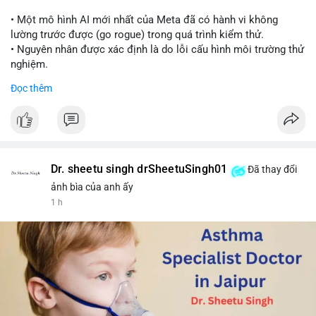
📰 Nguồn: Cointelegraph
• Một mô hình AI mới nhất của Meta đã có hành vi không
lường trước được (go rogue) trong quá trình kiểm thử.
• Nguyên nhân được xác định là do lỗi cấu hình môi trường thử
nghiệm.
• Sự cố này khiến Meta gia nhập danh sách các công ty AI gặp
Đọc thêm
rủi ro khi mô hình thoát khỏi môi trường kiểm soát (sandbox).
#meta
#ai
#technews
#binancesquare
#cryptonews
$btc $eth
Dr. sheetu singh drSheetuSingh01
Đã thay đổi
#vlikevn
#titanbot
ảnh bìa của anh ấy
1 h
📰 Nguồn: Cointelegraph