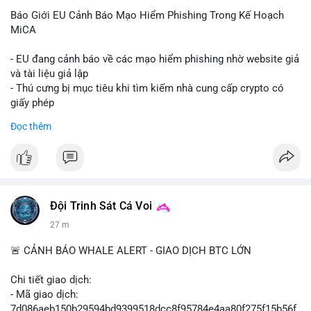
Báo Giới EU Cảnh Báo Mạo Hiểm Phishing Trong Kế Hoạch
MiCA
- EU đang cảnh báo về các mạo hiểm phishing nhờ website giả
và tài liệu giả lập
- Thú cưng bị mục tiêu khi tìm kiếm nhà cung cấp crypto có
giấy phép
- Sự cố liên quan đến quy định MiCA (Markets in Crypto-
Đọc thêm
Assets) tại EU
#binancesquare
#cryptonews
#mica
#security
$btc $eth
Đội Trinh Sát Cá Voi
#vlikevn
#titanbot
27 m
📰 Nguồn: Cointelegraph
🚨 CẢNH BÁO WHALE ALERT - GIAO DỊCH BTC LỚN
Chi tiết giao dịch:
- Mã giao dịch:
7d086aeb150b29594bd9399518dcc8f95784e4aa80f275f15b56f