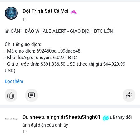
#vlikevn
#titanbot
Đội Trinh Sát Cá Voi
1 h
📰 Nguồn: Cointelegraph
🚨 CẢNH BÁO WHALE ALERT - GIAO DỊCH BTC LỚN
Chi tiết giao dịch:
- Mã giao dịch: 692450ba...09dace48
- Khối lượng di chuyển: 6.0271 BTC
- Giá trị ước tính: $391,336.50 USD (theo thị giá $64,929.99
USD)
- Thời gian: 05:19:52 2026-08-06 UTC
Đọc thêm
Nhận định phân tích hành vi của Cá voi dựa trên giao dịch này:
Khối lượng 6.0271 BTC tương đương gần 400 nghìn USD, mức
trung bình cao cho một giao dịch mua bán cá nhân. Việc di
chuyển một cụm BTC lớn trong thời điểm thị trường chưa bứt
phá cho thấy khả năng cá voi đang tái phân bổ tài sản, có thể
Dr. sheetu singh drSheetuSingh01
Đã thay đổi
là bước đệm chuyển lên sàn giao dịch tập trung để thanh
ảnh đại diện của anh ấy
khoản hóa, hoặc gom vào ví lạnh phục vụ tích lũy dài hạn.
1 h
Hành vi này tạo tâm lý thận trọng cho nhà đầu tư nhỏ lẻ, khi