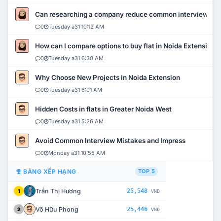
Can researching a company reduce common interview mi
0
Tuesday a31 10:12 AM
How can I compare options to buy flat in Noida Extension?
0
Tuesday a31 6:30 AM
Why Choose New Projects in Noida Extension
0
Tuesday a31 6:01 AM
Hidden Costs in flats in Greater Noida West
0
Tuesday a31 5:26 AM
Avoid Common Interview Mistakes and Impress
0
Monday a31 10:55 AM
BẢNG XẾP HẠNG
TOP 5
Trần Thị Hương
25,548
1
VNĐ
Võ Hữu Phong
25,446
2
VNĐ