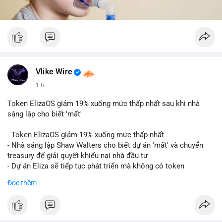
Vlike Wire
1 h
Token ElizaOS giảm 19% xuống mức thấp nhất sau khi nhà
sáng lập cho biết 'mất'
- Token ElizaOS giảm 19% xuống mức thấp nhất
- Nhà sáng lập Shaw Walters cho biết dự án 'mất' và chuyển
treasury để giải quyết khiếu nại nhà đầu tư
- Dự án Eliza sẽ tiếp tục phát triển mà không có token
cryptocurrency liên quan
Đọc thêm
#binancesquare
#cryptonews
#elizaos
#blockchain
$elizaos