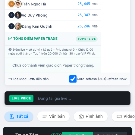
Trần Ngọc Hà
25,445
3
VNĐ
Võ Duy Phong
25,347
4
VNĐ
Đặng Kim Quỳnh
25,246
5
VNĐ
TỔNG ĐIỂM PAPER TRADE
TOP 5 · LIVE
Điểm live = số dư ví + ký quỹ + PnL chưa chốt · Chốt 12:00
ngày cuối tháng · Top 1 trên 20.000 đ nhận 30 ngày VIP Whale.
Chưa có thành viên giao dịch Paper trong tháng.
Hide Module
Diễn đàn
Auto-refresh (30s)
Refresh Now
Đang tải giá live...
LIVE PRICE
Tất cả
Văn bản
Hình ảnh
Video