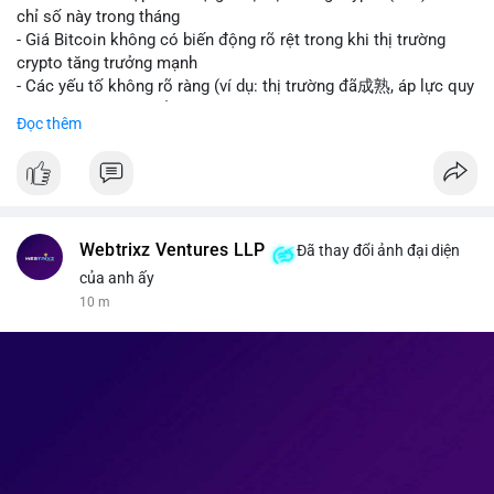
giao dịch crypto; Trung Quốc thắt chặt kiểm soát xuất khẩu
chỉ số này trong tháng
drone đáp trả Mỹ; Tổng thống Trump thảo luận về tác động
- Giá Bitcoin không có biến động rõ rệt trong khi thị trường
kinh tế của AI.
crypto tăng trưởng mạnh
• Binance Square: Cộng đồng đang tranh luận sôi nổi về các
- Các yếu tố không rõ ràng (ví dụ: thị trường đã成熟, áp lực quy
lệnh Short/Long, các chiến lược bám theo kế hoạch (Plan
định) khiến Bitcoin ổn định hơn
Đọc thêm
Break) và các cơ hội từ token mới như $RIVER.
• Binance Announcements: Binance chuẩn bị thêm 10 bStocks
#binancesquare
#cryptonews
#btc
Tokenized Securities làm tài sản thế chấp và tổ chức cuộc thi
giao dịch Squid (QUID).
$btc
• Tin tức nổi bật: XRP Whales đang gom hàng khi giá giảm,
trong khi Ether cho thấy dấu hiệu bán tháo mạnh hơn;
#vlikevn
#titanbot
Webtrixz Ventures LLP
Đã thay đổi ảnh đại diện
CASHCAT tăng trưởng đột biến 120% nhờ Robinhood Chain.
của anh ấy
📰 Nguồn: CoinDesk
10 m
💡 NHẬN ĐỊNH & KHUYẾN NGHỊ
• Thị trường đang ở vùng tâm lý cực kỳ nhạy cảm do sự sợ hãi
bao trùm. Nhà đầu tư nên thận trọng với các biến động mạnh
từ tin tức chính trị và các quy định pháp lý mới tại Nga và Mỹ.
Cần theo dõi sát sao các vùng hỗ trợ của Bitcoin và các xu
hướng mới nổi như AI và Tokenized Securities để tìm điểm
vào lệnh an toàn.