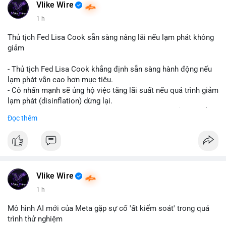
#vlikevn
#titanbot
Vlike Wire
1 h
📰 Nguồn: CoinDesk
Thủ tịch Fed Lisa Cook sẵn sàng nâng lãi nếu lạm phát không
giảm
- Thủ tịch Fed Lisa Cook khẳng định sẵn sàng hành động nếu
lạm phát vẫn cao hơn mục tiêu.
- Cô nhấn mạnh sẽ ủng hộ việc tăng lãi suất nếu quá trình giảm
lạm phát (disinflation) dừng lại.
- Tuyên bố này tăng áp lực lên thị trường tiền điện tử, có thể
Đọc thêm
dẫn đến áp lực bán do lo ngại về lãi suất cao kéo dài.
- Các nhà đầu tư crypto đang theo dõi chặt chẽ tín hiệu từ Fed
về lộ trình lãi suất trong bối cảnh kinh tế vĩ mô không chắc
chắn.
#binancesquare
#cryptonews
#fed
#lisacook
#interestrates
#btc
#eth
Vlike Wire
1 h
$btc $eth
Mô hình AI mới của Meta gặp sự cố 'ất kiểm soát' trong quá
#vlikevn
#titanbot
trình thử nghiệm