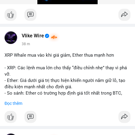
trong 24 giờ tới để đánh giá xu hướng rõ ràng hơn.
#10btc
#giaodichlon
#vilanh
#tichluydaihan
#mempoolbtc
Vlike Wire
38 m
XRP Whale mua vào khi giá giảm, Ether thua mạnh hơn
- XRP: Các lệnh mua lớn cho thấy “điều chỉnh nhẹ” thay vì phá
vỡ.
- Ether: Giá dưới giá trị thực hiện khiến người nắm giữ lỗ, tạo
điều kiện mạnh nhất cho định giá.
- So sánh: Ether có trường hợp định giá tốt nhất trong BTC,
ETH, XRP.
Đọc thêm
#binancesquare
#cryptonews
#xrp
#eth
#btc
$xrp $eth $btc