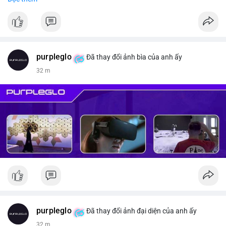
#vlikevn
#titanbot
📰 Nguồn: CoinDesk
purpleglo
Đã thay đổi ảnh bìa của anh ấy
32 m
purpleglo
Đã thay đổi ảnh đại diện của anh ấy
32 m