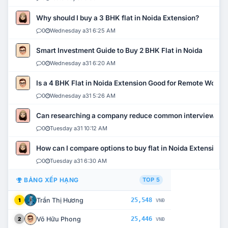
Why should I buy a 3 BHK flat in Noida Extension?
0
Wednesday a31 6:25 AM
Smart Investment Guide to Buy 2 BHK Flat in Noida
0
Wednesday a31 6:20 AM
Is a 4 BHK Flat in Noida Extension Good for Remote Work?
0
Wednesday a31 5:26 AM
Can researching a company reduce common interview mi
0
Tuesday a31 10:12 AM
How can I compare options to buy flat in Noida Extension?
0
Tuesday a31 6:30 AM
BẢNG XẾP HẠNG
TOP 5
Trần Thị Hương
25,548
1
VNĐ
Võ Hữu Phong
25,446
2
VNĐ