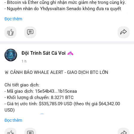
- Bitcoin và Ether cũng ghi nhận mức giảm nhẹ trong cùng kỳ.
- Nguyên nhân do Yhdysvaltain Senado không đưa ra quyết
định về luật Clarity Act (luật cấu trúc thị trường) trước khi nghỉ
Đọc thêm
hè, đẩy việc thảo luận sang tháng 9.
- Việc trì hoãn pháp lý làm tăng sự không chắc chắn quanh
XRP và Ripple, ảnh hưởng đến tâm lý nhà đầu tư.
#binancesquare
#cryptonews
#xrp
#btc
#eth
#clarityact
#ripple
Đội Trinh Sát Cá Voi
1 h
$xrp $btc $eth
🚨 CẢNH BÁO WHALE ALERT - GIAO DỊCH BTC LỚN
#vlikevn
#titanbot
Chi tiết giao dịch:
📰 Nguồn: CoinDesk
- Mã giao dịch: 15e54b43...1b15ceaa
- Khối lượng di chuyển: 8.3271 BTC
- Giá trị ước tính: $535,785.09 USD (theo thị giá $64,342.00
USD)
- Thời gian: 04:20
0 2026-08-07 UTC
Đọc thêm
Nhận định phân tích: Giao dịch 8.3271 BTC trị giá hơn nửa triệu