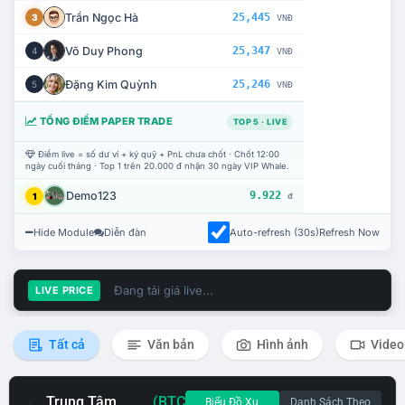
Trần Ngọc Hà
25,445
3
VNĐ
Võ Duy Phong
25,347
4
VNĐ
Đặng Kim Quỳnh
25,246
5
VNĐ
TỔNG ĐIỂM PAPER TRADE
TOP 5 · LIVE
Điểm live = số dư ví + ký quỹ + PnL chưa chốt · Chốt 12:00
ngày cuối tháng · Top 1 trên 20.000 đ nhận 30 ngày VIP Whale.
Demo123
9.922
1
đ
Hide Module
Diễn đàn
Auto-refresh (30s)
Refresh Now
Đang tải giá live...
LIVE PRICE
Tất cả
Văn bản
Hình ảnh
Video
Trung Tâm
(BTC
Biểu Đồ Xu
Danh Sách Theo