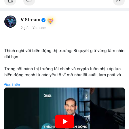
USD được thực hiện trong khung giờ sáng sớm, cho thấy dấu
hiệu của một tổ chức hoặc cá nhân sở hữu lượng tài sản lớn.
Quy mô chuyển động này nằm ở mức trung bình - lớn, không
V Stream
đủ tạo áp lực bán trực tiếp lên thị trường nhưng phản ánh tâm
lý thận trọng của cá voi. Nếu dòng tiền này hướng về ví sàn
2 giờ
·
Youtube
giao dịch, khả năng cao là động thái chuẩn bị thanh khoản
hoặc chốt lời một phần; ngược lại, nếu chuyển sang ví lạnh, đó
là tín hiệu tích lũy dài hạn, củng cố niềm tin vào xu hướng tăng
của BTC.
Thích nghi với biến động thị trường: Bí quyết giữ vững tầm nhìn
dài hạn
Lời khuyên: Nhà đầu tư nhỏ lẻ nên theo dõi thêm 2-3 giao dịch
tương tự trong 24 giờ tới để xác nhận xu hướng. Không nên
Trong bối cảnh thị trường tài chính và crypto luôn chịu áp lực
hành động vội vàng dựa trên một giao dịch đơn lẻ, hãy ưu tiên
biến động mạnh từ các yếu tố vĩ mô như lãi suất, lạm phát và
quản trị rủi ro và giữ kỷ luật với kế hoạch đầu tư đã đề ra.
chính sách tiền tệ, việc duy trì tầm nhìn chiến lược trở thành
Đọc thêm
chìa khóa để đầu tư viên vượt qua giai đoạn không chắc chắn.
#8dot3271btc
#giaodichlon
#vilanh
#tamlycavoi
Thay vì phản ứng cảm xúc với những dao động ngắn hạn, các
#mempoolbtc
nhà đầu tư thành công thường tập trung vào nguyên tắc cơ
bản, phân배 tài sản hợp lý và kiên持 theo kế hoạch đã định.
Điều này không chỉ giúp giảm rủi ro mà còn tạo điều kiện để
tận dụng cơ hội khi thị trường phục hồi.