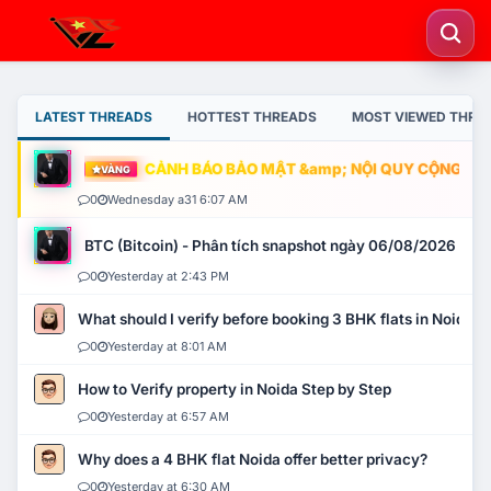
LATEST THREADS
HOTTEST THREADS
MOST VIEWED THRE
CẢNH BÁO BẢO MẬT &amp; NỘI QUY CỘNG ĐỒNG
VÀNG
0
Wednesday a31 6:07 AM
BTC (Bitcoin) - Phân tích snapshot ngày 06/08/2026
0
Yesterday at 2:43 PM
What should I verify before booking 3 BHK flats in Noida?
0
Yesterday at 8:01 AM
How to Verify property in Noida Step by Step
0
Yesterday at 6:57 AM
Why does a 4 BHK flat Noida offer better privacy?
0
Yesterday at 6:30 AM