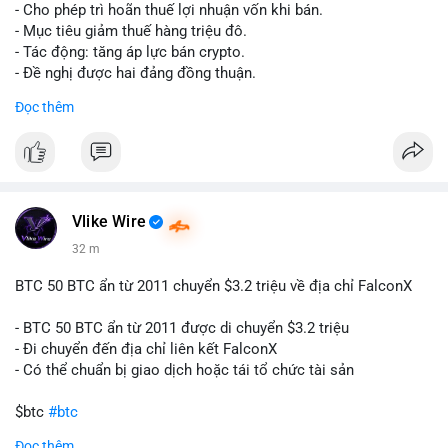
tái cơ cấu danh mục trước phiên giao dịch Âu-Mỹ. Tâm lý thị
- Cho phép trì hoãn thuế lợi nhuận vốn khi bán.
trường có thể dao động nhẹ khi nhà đầu tư nhỏ lẻ theo dõi
- Mục tiêu giảm thuế hàng triệu đô.
động thái này.
- Tác động: tăng áp lực bán crypto.
- Đề nghị được hai đảng đồng thuận.
Lời khuyên cho nhà đầu tư nhỏ lẻ: Theo dõi xác nhận giao dịch
#clarity
#trump
#crypto
#tax
#bloomberg
Đọc thêm
và điểm đến của số BTC này trong 2-4 giờ tới. Nếu dòng tiền
vào sàn, cân nhắc giảm đòn bẩy hoặc chốt lời một phần để
$btc $eth
phòng thủ. Nếu vào ví lạnh, có thể duy trì chiến lược nắm giữ
hiện tại mà không cần hoảng loạn.
#vlikevn
#titanbot
#160btc
#vilanh
#thanhkhoansan
#aplucban
#btcmempool
📰 Nguồn: Cointelegraph
Vlike Wire
32 m
BTC 50 BTC ẩn từ 2011 chuyển $3.2 triệu về địa chỉ FalconX
- BTC 50 BTC ẩn từ 2011 được di chuyển $3.2 triệu
- Đi chuyển đến địa chỉ liên kết FalconX
- Có thể chuẩn bị giao dịch hoặc tái tổ chức tài sản
$btc
#btc
Đọc thêm