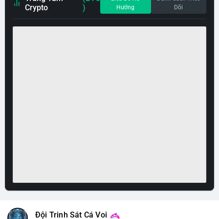
Crypto
)
Hướng
Dõi
Đội Trinh Sát Cá Voi