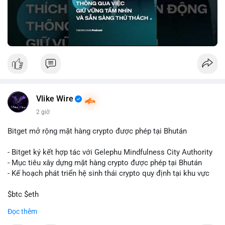
🎥 Xem video trực tiếp tại:
Nguồn: VIETSUCCESS
Vlike Wire
2 giờ
Bitget mở rộng mặt hàng crypto được phép tại Bhután
- Bitget ký kết hợp tác với Gelephu Mindfulness City Authority
- Mục tiêu xây dựng mặt hàng crypto được phép tại Bhután
- Kế hoạch phát triển hệ sinh thái crypto quy định tại khu vực
$btc $eth
Đọc thêm
#vlikevn
#titanbot