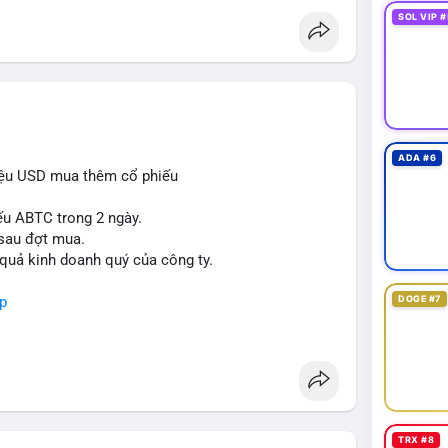
SOL VIP #
ADA #6
iệu USD mua thêm cổ phiếu
ếu ABTC trong 2 ngày.
 sau đợt mua.
 quả kinh doanh quý của công ty.
p
DOGE #7
TRX #8