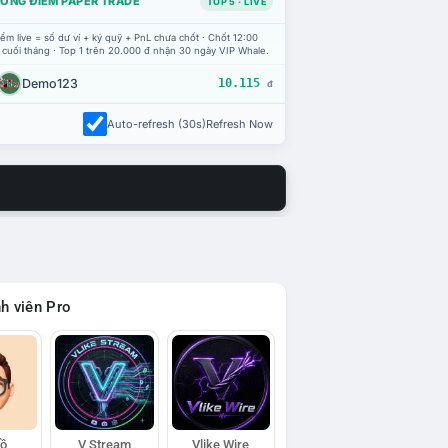
ỔNG ĐIỂM PAPER TRADE
TOP 5 · LIVE
ểm live = số dư ví + ký quỹ + PnL chưa chốt · Chốt 12:00
 cuối tháng · Top 1 trên 20.000 đ nhận 30 ngày VIP Whale.
Demo123
10.115
đ
Auto-refresh (30s)
Refresh Now
h viên Pro
Hồ
V Stream
Vlike Wire