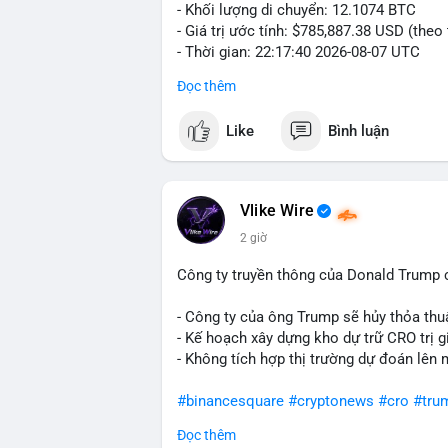
- Khối lượng di chuyển: 12.1074 BTC
- Giá trị ước tính: $785,887.38 USD (theo
- Thời gian: 22:17:40 2026-08-07 UTC
Đọc thêm
Nhận định phân tích hành vi của Cá voi d
đương gần 786 nghìn USD được di chuyển
Like
Bình luận
giá $64,909.56 đang nằm gần vùng kháng 
bước chuẩn bị thanh khoản để bán ra, ho
phí giao dịch. Việc di chuyển một phần 
dò thanh khoản thị trường trước khi có 
Vlike Wire
2 giờ
Lời khuyên cho nhà đầu tư nhỏ lẻ: Theo d
nguồn. Khối lượng này chưa đủ tạo áp lự
Công ty truyền thông của Donald Trump 
dịch tương tự trong 24 giờ tới, khả năng
mục hợp lý, tránh FOMO mua đuổi ở vùng 
- Công ty của ông Trump sẽ hủy thỏa thuậ
- Kế hoạch xây dựng kho dự trữ CRO trị g
#12dot1btc
#786kusd
#dichuyenvinuong
- Không tích hợp thị trường dự đoán lên 
#binancesquare
#cryptonews
#cro
#tru
Đọc thêm
$cro