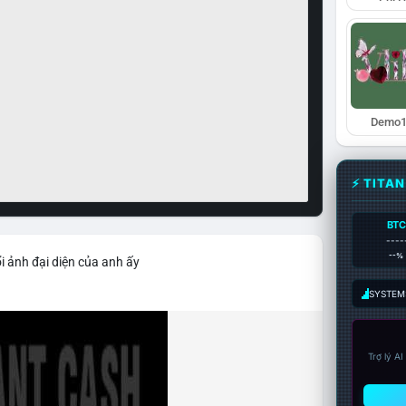
Demo1
⚡ TITA
BTC
----
--%
i ảnh đại diện của anh ấy
SYSTEM:
Trợ lý A