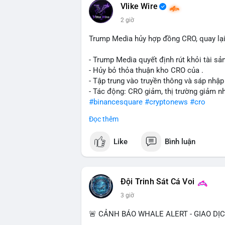
Vlike Wire
2 giờ
Trump Media hủy hợp đồng CRO, quay lại
- Trump Media quyết định rút khỏi tài sản
- Hủy bỏ thỏa thuận kho CRO của .
- Tập trung vào truyền thông và sáp nhập
- Tác động: CRO giảm, thị trường giảm n
#binancesquare
#cryptonews
#cro
Đọc thêm
$cro
Like
Bình luận
#vlikevn
#titanbot
📰 Nguồn: CoinDesk
Đội Trinh Sát Cá Voi
3 giờ
🚨 CẢNH BÁO WHALE ALERT - GIAO DỊ