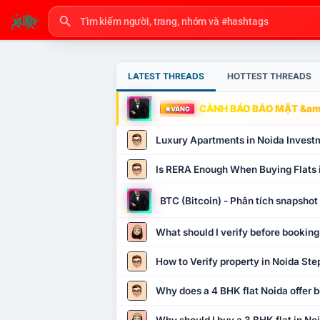
LATEST THREADS
HOTTEST THREADS
CẢNH BÁO BẢO MẬT &amp
VÀNG
Luxury Apartments in Noida Invest
Is RERA Enough When Buying Flats 
BTC (Bitcoin) - Phân tích snapsho
What should I verify before booking
How to Verify property in Noida Ste
Why does a 4 BHK flat Noida offer b