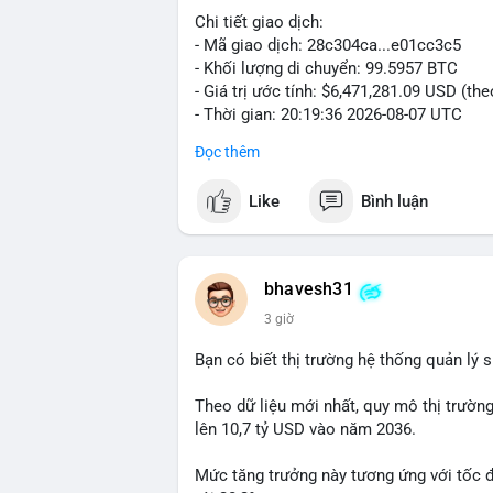
Chi tiết giao dịch:
- Mã giao dịch: 28c304ca...e01cc3c5
- Khối lượng di chuyển: 99.5957 BTC
- Giá trị ước tính: $6,471,281.09 USD (th
- Thời gian: 20:19:36 2026-08-07 UTC
Đọc thêm
Nhận định phân tích: Khối lượng 99.6 BTC
thấy dấu hiệu chuyển tiền quy mô lớn. V
Like
Bình luận
thường gặp ở hai kịch bản: cá voi nạp lê
hoặc chuyển sang ví lạnh nhằm tích lũy 
lý thận trọng, giới đầu tư theo dõi sát d
BTC vào ví nóng sàn, khả năng cao là độn
bhavesh31
hoạt động, đó là tín hiệu gom hàng chiến
3 giờ
Lời khuyên: Nhà đầu tư nhỏ lẻ nên quan 
Bạn có biết thị trường hệ thống quản lý
tránh hành động theo cảm xúc. Xác minh đ
lệnh, ưu tiên quản trị rủi ro trong giai 
Theo dữ liệu mới nhất, quy mô thị trườn
lên 10,7 tỷ USD vào năm 2036.
#99dot6btc
#capvoichuyentien
#vilanhti
Mức tăng trưởng này tương ứng với tốc 