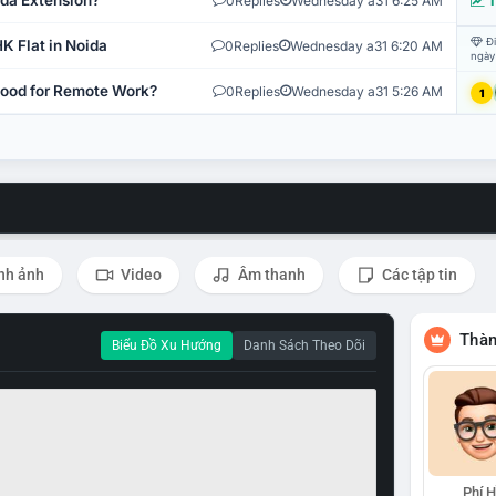
ida Extension?
0
Replies
Wednesday a31 6:25 AM
T
Đi
K Flat in Noida
0
Replies
Wednesday a31 6:20 AM
ngày
 Good for Remote Work?
0
Replies
Wednesday a31 5:26 AM
1
nh ảnh
Video
Âm thanh
Các tập tin
Thàn
Biểu Đồ Xu Hướng
Danh Sách Theo Dõi
Phí 