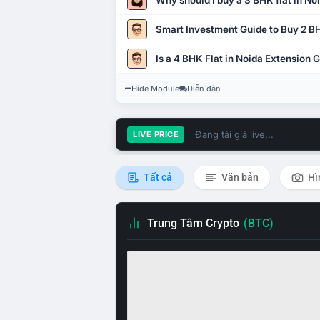
Why should I buy a 3 BHK flat in No
Smart Investment Guide to Buy 2 BH
Is a 4 BHK Flat in Noida Extension
Hide Module
Diễn đàn
Đang tải giá live...
LIVE PRICE
Tất cả
Văn bản
Hì
Trung Tâm Crypto
(BTC)