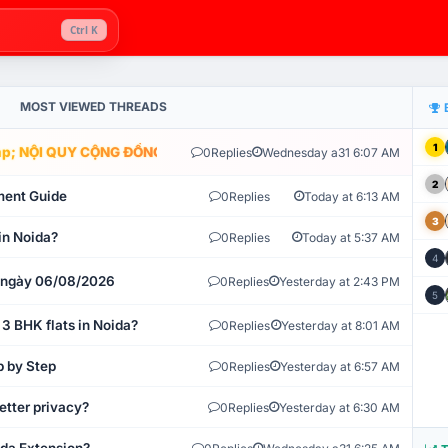
Ctrl K
MOST VIEWED THREADS
1
; NỘI QUY CỘNG ĐỒNG VLIKE.VN: HỆ THỐNG GIÁM SÁT TỰ ĐỘNG V
0
Replies
Wednesday a31 6:07 AM
2
ment Guide
0
Replies
Today at 6:13 AM
3
in Noida?
0
Replies
Today at 5:37 AM
4
t ngày 06/08/2026
0
Replies
Yesterday at 2:43 PM
5
 3 BHK flats in Noida?
0
Replies
Yesterday at 8:01 AM
p by Step
0
Replies
Yesterday at 6:57 AM
etter privacy?
0
Replies
Yesterday at 6:30 AM