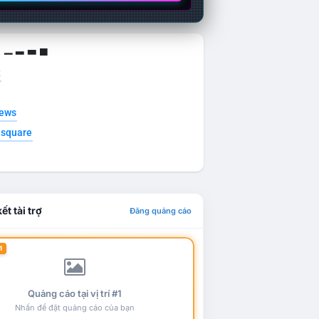
g ▁ ▂ ▃ ▄
t
news
esquare
ết tài trợ
Đăng quảng cáo
1
Quảng cáo tại vị trí #1
Nhấn để đặt quảng cáo của bạn