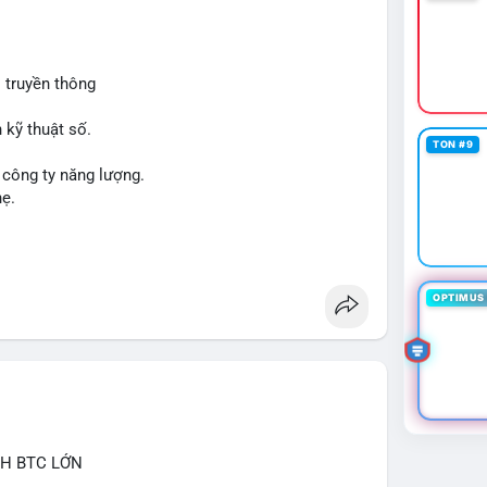
 truyền thông
 kỹ thuật số.
TON #9
 công ty năng lượng.
hẹ.
OPTIMUS 
CH BTC LỚN