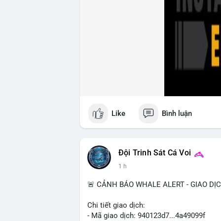
Like
Bình luận
Đội Trinh Sát Cá Voi
1 h
🚨 CẢNH BÁO WHALE ALERT - GIAO DỊ
Chi tiết giao dịch:
- Mã giao dịch: 940123d7...4a49099f