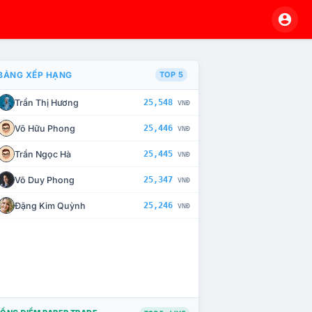
BẢNG XẾP HẠNG
TOP 5
Trần Thị Hương
25,548
VNĐ
À CHẾ TÀI XỬ LÝ VI PHẠM
Võ Hữu Phong
25,446
VNĐ
Trần Ngọc Hà
25,445
VNĐ
Võ Duy Phong
25,347
VNĐ
Đặng Kim Quỳnh
25,246
VNĐ