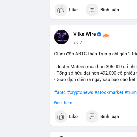
Like
Bình luận
#vlikevn
#titanbot
📰 Nguồn: Cointelegraph
Vlike Wire
2 giờ
Giám đốc ABTC thân Trump chi gần 2 tr
- Justin Mateen mua hơn 306.000 cổ phi
- Tổng sở hữu đạt hơn 492.000 cổ phiếu
- Giao dịch diễn ra ngay sau báo cáo kết
#abtc
#cryptonews
#stockmarket
#trum
Đọc thêm
$btc $eth
Like
Bình luận
#vlikevn
#titanbot
📰 Nguồn: CoinDesk