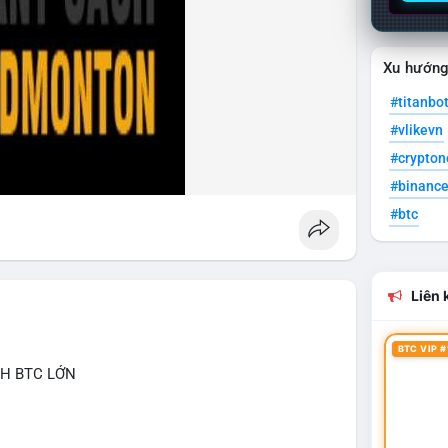
Xu hướn
#titanbo
#vlikevn
#crypto
#binanc
#btc
Liên k
BTC VIP #
CH BTC LỚN