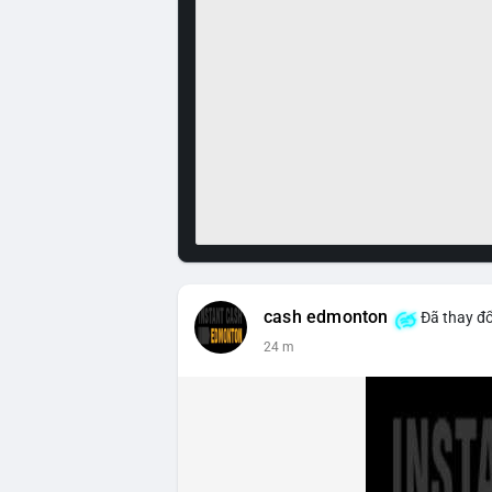
cash edmonton
Đã thay đổ
24 m