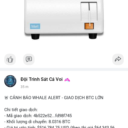
Đội Trinh Sát Cá Voi
35 m
🚨 CẢNH BÁO WHALE ALERT - GIAO DỊCH BTC LỚN
Chi tiết giao dịch:
- Mã giao dịch: 4b522e52...fd98f745
- Khối lượng di chuyển: 8.0316 BTC
- Giá trị ước tính: $516,784.75 USD (theo thị giá $64,343.56