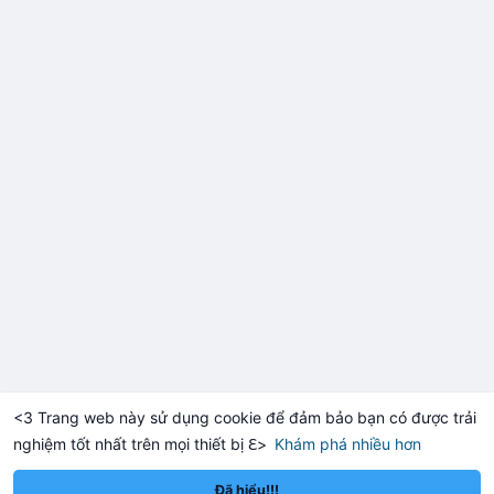
<3 Trang web này sử dụng cookie để đảm bảo bạn có được trải
nghiệm tốt nhất trên mọi thiết bị ℇ>
Khám phá nhiều hơn
Solana
BNB
$1,903.73
$72.98
-0.32%
SOL
-1.25%
BNB
Đã hiểu!!!