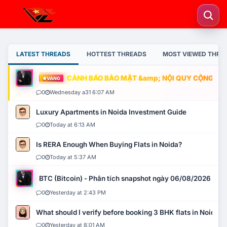
LATEST THREADS
HOTTEST THREADS
MOST VIEWED THRE
CẢNH BÁO BẢO MẬT &amp; NỘI QUY CỘNG ĐỒNG
VÀNG
0
Wednesday a31 6:07 AM
Luxury Apartments in Noida Investment Guide
0
Today at 6:13 AM
Is RERA Enough When Buying Flats in Noida?
0
Today at 5:37 AM
BTC (Bitcoin) - Phân tích snapshot ngày 06/08/2026
0
Yesterday at 2:43 PM
What should I verify before booking 3 BHK flats in Noida?
0
Yesterday at 8:01 AM