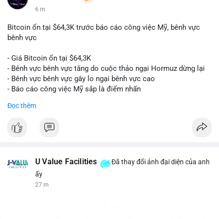
6 m
Bitcoin ổn tại $64,3K trước báo cáo công việc Mỹ, bênh vực
bênh vực
- Giá Bitcoin ổn tại $64,3K
- Bênh vực bênh vực tăng do cuộc thảo ngại Hormuz dừng lại
- Bênh vực bênh vực gây lo ngại bênh vực cao
- Báo cáo công việc Mỹ sắp là điểm nhấn
Đọc thêm
$btc
#btc
#vlikevn
#titanbot
📰 Nguồn: CoinDesk
U Value Facilities
Đã thay đổi ảnh đại diện của anh
ấy
27 m