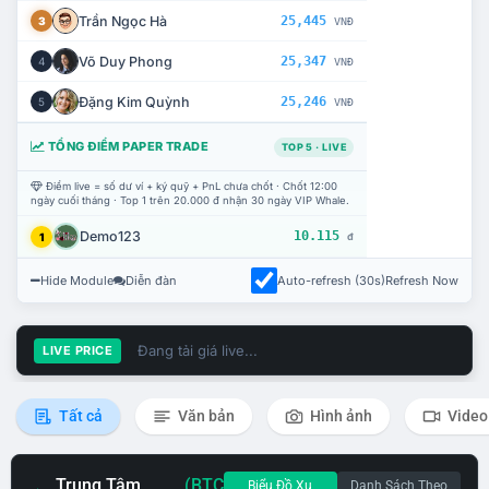
Trần Ngọc Hà
25,445
3
VNĐ
Võ Duy Phong
25,347
4
VNĐ
Đặng Kim Quỳnh
25,246
5
VNĐ
TỔNG ĐIỂM PAPER TRADE
TOP 5 · LIVE
Điểm live = số dư ví + ký quỹ + PnL chưa chốt · Chốt 12:00
ngày cuối tháng · Top 1 trên 20.000 đ nhận 30 ngày VIP Whale.
Demo123
10.115
1
đ
Hide Module
Diễn đàn
Auto-refresh (30s)
Refresh Now
Đang tải giá live...
LIVE PRICE
Tất cả
Văn bản
Hình ảnh
Video
Trung Tâm
(BTC
Biểu Đồ Xu
Danh Sách Theo