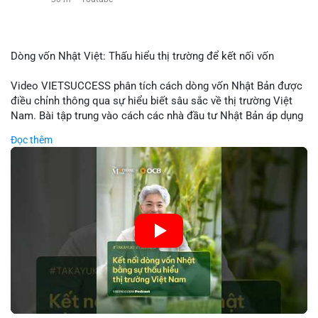
Dòng vốn Nhật Việt: Thấu hiểu thị trường để kết nối vốn
Video VIETSUCCESS phân tích cách dòng vốn Nhật Bản được
điều chỉnh thông qua sự hiểu biết sâu sắc về thị trường Việt
Nam. Bài tập trung vào cách các nhà đầu tư Nhật Bản áp dụng
chiến lược đầu tư phù hợp với điều kiện kinh tế địa phương, từ
Đọc thêm
đầu tư trực tiếp vào doanh nghiệp đến việc giao dịch tài chính.
Kết nối này không chỉ tạo cơ hội tăng trưởng cho Việt Nam mà
còn tạo ra động lực cho thị trường crypto địa phương khi các
nhà đầu tư đa quốc gia tìm kiếm cơ hội đa dạng. Các yếu tố
như chính sách tài chính Việt Nam, xu hướng đầu tư ESG, và
ổn định thị trường sẽ ảnh hưởng trực tiếp đến lưu lượng vốn
nhập khẩu từ Nhật Bản. Bài cũng nhấn mạnh vai trò của thông
tin thị trường chính xác trong việc giảm rủi ro khi kết nối các
thị trường khác nhau.
🎥 Xem video trực tiếp tại: