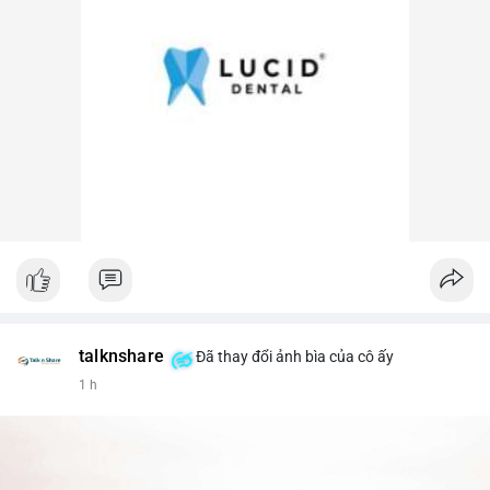
talknshare
Đã thay đổi ảnh bìa của cô ấy
1 h