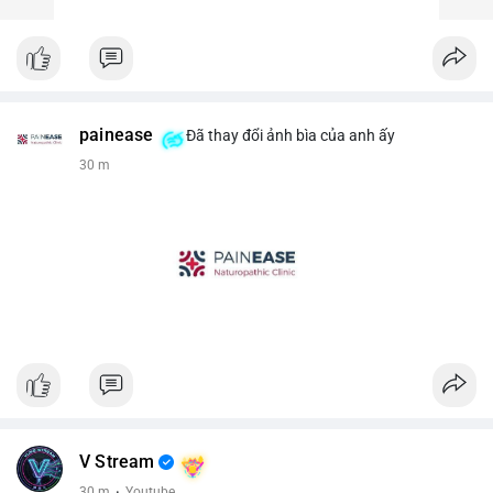
painease
Đã thay đổi ảnh bìa của anh ấy
30 m
V Stream
30 m
·
Youtube