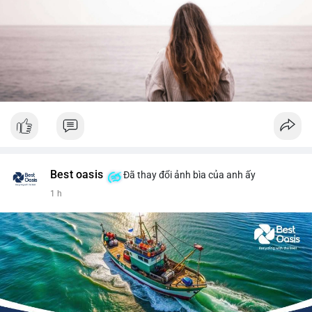
Best oasis
Đã thay đổi ảnh bìa của anh ấy
1 h