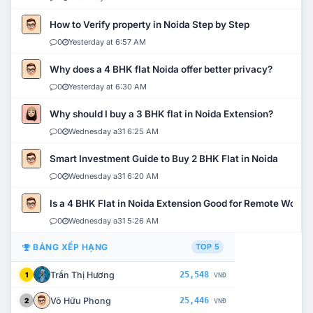
How to Verify property in Noida Step by Step
0
Yesterday at 6:57 AM
Why does a 4 BHK flat Noida offer better privacy?
0
Yesterday at 6:30 AM
Why should I buy a 3 BHK flat in Noida Extension?
0
Wednesday a31 6:25 AM
Smart Investment Guide to Buy 2 BHK Flat in Noida
0
Wednesday a31 6:20 AM
Is a 4 BHK Flat in Noida Extension Good for Remote Work?
0
Wednesday a31 5:26 AM
BẢNG XẾP HẠNG
TOP 5
Trần Thị Hương
25,548
1
VNĐ
Võ Hữu Phong
25,446
2
VNĐ