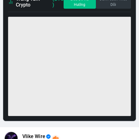
Crypto
)
Hướng
Dõi
Vlike Wire