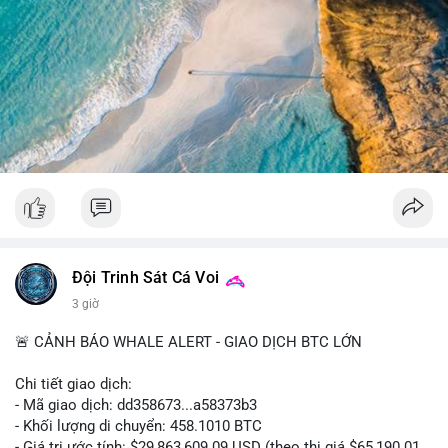
giao dịch này trong vài khối tiếp theo. Nếu BTC vào ví sàn, cần
chuẩn bị cho biến động giá tăng; nếu vào ví lạnh, có thể yên
tâm hơn về xu hướng dài hạn. Không nên hành động vội vàng
dựa trên một giao dịch đơn lẻ, hãy quan sát thêm dòng tiền
trong 24-48 giờ để xác nhận xu hướng.
#52dot09btc
#chuyenvilanh
#tichluydaihan
#mempoolbtc
#giaodichlon
Đội Trinh Sát Cá Voi
3 giờ
🚨 CẢNH BÁO WHALE ALERT - GIAO DỊCH BTC LỚN
Chi tiết giao dịch:
- Mã giao dịch: dd358673...a58373b3
- Khối lượng di chuyển: 458.1010 BTC
- Giá trị ước tính: $29,863,609.09 USD (theo thị giá $65,190.01