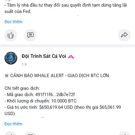
- Tâm lý nhà đầu tư thay đổi sau quyết định tạm dừng tăng lãi
suất của Fed.
- Cần theo dõi sát sao dữ liệu CPI để dự đoán biến động tiếp
Đọc thêm
theo.
#bitcoin
#btc
#cryptonews
#binancesquare
#cpi
$btc
Đội Trinh Sát Cá Voi
#vlikevn
#titanbot
1 h
📰 Nguồn: Cointelegraph
🚨 CẢNH BÁO WHALE ALERT - GIAO DỊCH BTC LỚN
Chi tiết giao dịch:
- Mã giao dịch: 491f11f6...2db7e72f
- Khối lượng di chuyển: 10.0000 BTC
- Giá trị ước tính: $650,619.64 USD (theo thị giá $65,061.99
USD)
- Thời gian: 11:20
2 2026-08-10 UTC
Đọc thêm
Nhận định phân tích hành vi của Cá voi dựa trên giao dịch này: