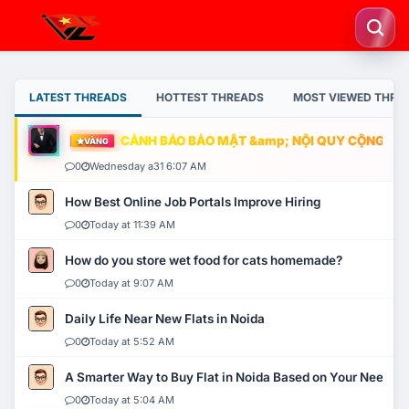
LATEST THREADS
HOTTEST THREADS
MOST VIEWED THRE
CẢNH BÁO BẢO MẬT &amp; NỘI QUY CỘNG ĐỒNG
VÀNG
0
Wednesday a31 6:07 AM
How Best Online Job Portals Improve Hiring
0
Today at 11:39 AM
How do you store wet food for cats homemade?
0
Today at 9:07 AM
Daily Life Near New Flats in Noida
0
Today at 5:52 AM
A Smarter Way to Buy Flat in Noida Based on Your Needs
0
Today at 5:04 AM