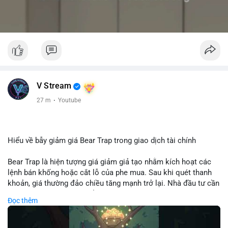
V Stream
27 m
·
Youtube
Hiểu về bẫy giảm giá Bear Trap trong giao dịch tài chính
Bear Trap là hiện tượng giá giảm giả tạo nhằm kích hoạt các
lệnh bán khống hoặc cắt lỗ của phe mua. Sau khi quét thanh
khoản, giá thường đảo chiều tăng mạnh trở lại. Nhà đầu tư cần
nhận diện mô hình này để tránh bị thao túng tâm lý và tối ưu
Đọc thêm
hóa điểm vào lệnh.
🎥 Xem video trực tiếp tại: