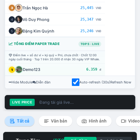
Trần Ngọc Hà
25,445
3
VNĐ
Võ Duy Phong
25,347
4
VNĐ
Đặng Kim Quỳnh
25,246
5
VNĐ
TỔNG ĐIỂM PAPER TRADE
TOP 5 · LIVE
Điểm live = số dư ví + ký quỹ + PnL chưa chốt · Chốt 12:00
ngày cuối tháng · Top 1 trên 20.000 đ nhận 30 ngày VIP Whale.
Demo123
6.359
1
đ
Hide Module
Diễn đàn
Auto-refresh (30s)
Refresh Now
Đang tải giá live...
LIVE PRICE
Tất cả
Văn bản
Hình ảnh
Video