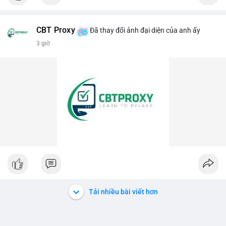
giao dịch đơn lẻ, hãy quan sát thêm các dòng tiền lớn khác
📰 Nguồn: CoinDesk
trong phiên.
CBT Proxy
Đã thay đổi ảnh đại diện của anh ấy
#458btc
#chuyenvilanh
#aplucban
#btcmempool
3 giờ
#vilanhtichluy
Tải nhiều bài viết hơn