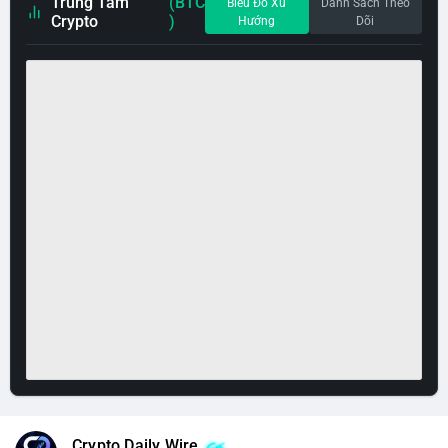
Trung Tâm
(BTC
Biểu Đồ Xu
Danh Sách Theo
Crypto
)
Hướng
Dõi
Crypto Daily Wire