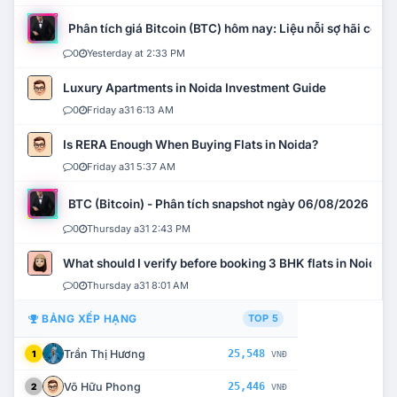
Phân tích giá Bitcoin (BTC) hôm nay: Liệu nỗi sợ hãi có mở 
0
Yesterday at 2:33 PM
Luxury Apartments in Noida Investment Guide
0
Friday a31 6:13 AM
Is RERA Enough When Buying Flats in Noida?
0
Friday a31 5:37 AM
BTC (Bitcoin) - Phân tích snapshot ngày 06/08/2026
0
Thursday a31 2:43 PM
What should I verify before booking 3 BHK flats in Noida?
0
Thursday a31 8:01 AM
BẢNG XẾP HẠNG
TOP 5
Trần Thị Hương
25,548
1
VNĐ
Võ Hữu Phong
25,446
2
VNĐ