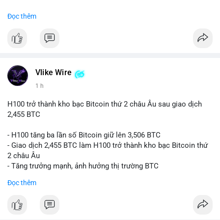
#binancesquare
#cryptonews
#btc
Đọc thêm
$btc
#vlikevn
#titanbot
📰 Nguồn: CoinDesk
Vlike Wire
1 h
H100 trở thành kho bạc Bitcoin thứ 2 châu Âu sau giao dịch
2,455 BTC
- H100 tăng ba lần số Bitcoin giữ lên 3,506 BTC
- Giao dịch 2,455 BTC làm H100 trở thành kho bạc Bitcoin thứ
2 châu Âu
- Tăng trưởng mạnh, ảnh hưởng thị trường BTC
Đọc thêm
#binancesquare
#cryptonews
#btc
$btc