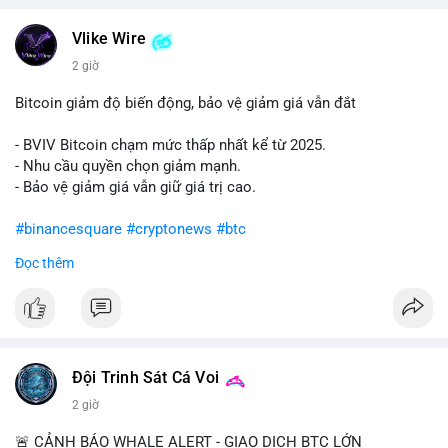
#vlikevn
#titanbot
Vlike Wire
📰 Nguồn: Cointelegraph
2 giờ
Bitcoin giảm độ biến động, bảo vệ giảm giá vẫn đắt
- BVIV Bitcoin chạm mức thấp nhất kể từ 2025.
- Nhu cầu quyền chọn giảm mạnh.
- Bảo vệ giảm giá vẫn giữ giá trị cao.
#binancesquare
#cryptonews
#btc
Đọc thêm
$btc
#vlikevn
#titanbot
📰 Nguồn: CoinDesk
Đội Trinh Sát Cá Voi
2 giờ
🚨 CẢNH BÁO WHALE ALERT - GIAO DỊCH BTC LỚN