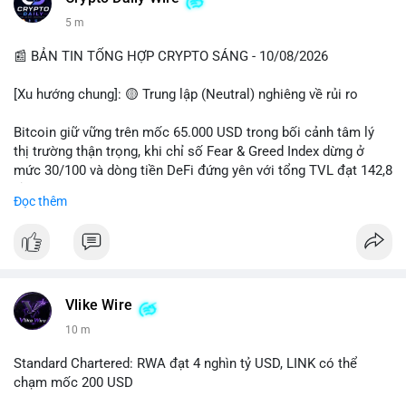
5 m
📰 BẢN TIN TỔNG HỢP CRYPTO SÁNG - 10/08/2026
[Xu hướng chung]: 🟡 Trung lập (Neutral) nghiêng về rủi ro
Bitcoin giữ vững trên mốc 65.000 USD trong bối cảnh tâm lý
thị trường thận trọng, khi chỉ số Fear & Greed Index dừng ở
mức 30/100 và dòng tiền DeFi đứng yên với tổng TVL đạt 142,8
tỷ USD.
Đọc thêm
- Thị trường & Giá cả: BTC giao dịch quanh vùng 65.200 USD,
tăng gần 3% khi Iran-Oman hứa mở lại eo Hormuz, giảm lo ngại
địa chính trị. Hoạt động cá voi diễn ra sôi động với lệnh
chuyển 458 BTC trị giá gần 30 triệu USD cùng nhiều giao dịch
lớn khác. Đáng chú ý, thanh lý Short chiếm tới 81,7% tổng 35,7
Vlike Wire
triệu USD thanh lý trong 24h, cho thấy phe bán đang yếu thế.
10 m
- DeFi & Công nghệ: Standard Chartered dự báo thị trường RWA
Standard Chartered: RWA đạt 4 nghìn tỷ USD, LINK có thể
sẽ bùng nổ lên 4 nghìn tỷ USD, kéo theo giá trị token LINK có
chạm mốc 200 USD
thể tăng 25 lần, chạm mốc 200 USD vào năm 2030. Mastercard