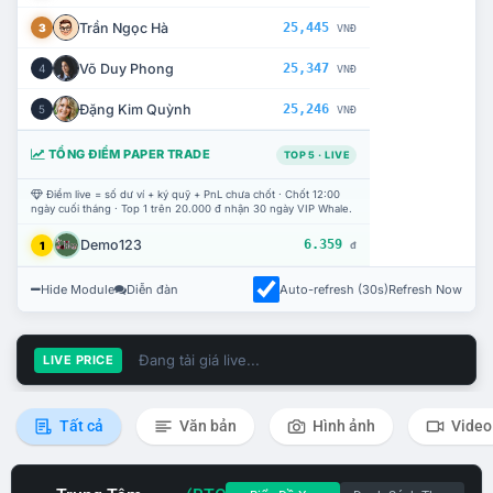
Trần Ngọc Hà
25,445
3
VNĐ
Võ Duy Phong
25,347
4
VNĐ
Đặng Kim Quỳnh
25,246
5
VNĐ
TỔNG ĐIỂM PAPER TRADE
TOP 5 · LIVE
Điểm live = số dư ví + ký quỹ + PnL chưa chốt · Chốt 12:00
ngày cuối tháng · Top 1 trên 20.000 đ nhận 30 ngày VIP Whale.
Demo123
6.359
1
đ
Hide Module
Diễn đàn
Auto-refresh (30s)
Refresh Now
Đang tải giá live...
LIVE PRICE
Tất cả
Văn bản
Hình ảnh
Video