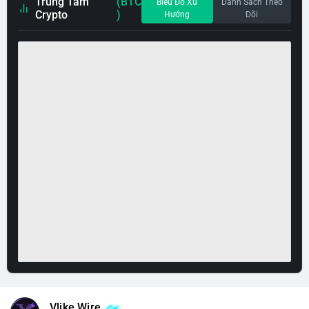
Trung Tâm
(BTC
Biểu Đồ Xu
Danh Sách Theo
Crypto
)
Hướng
Dõi
Vlike Wire