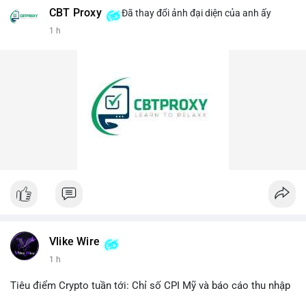
CBT Proxy
Đã thay đổi ảnh đại diện của anh ấy
#458btc
#chuyenvilanh
#aplucban
#btcmempool
1 h
#vilanhtichluy
Vlike Wire
1 h
Tiêu điểm Crypto tuần tới: Chỉ số CPI Mỹ và báo cáo thu nhập