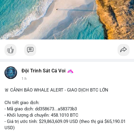
tâm hơn về xu hướng dài hạn. Không nên hành động vội vàng
dựa trên một giao dịch đơn lẻ, hãy quan sát thêm dòng tiền
trong 24-48 giờ để xác nhận xu hướng.
#52dot09btc
#chuyenvilanh
#tichluydaihan
#mempoolbtc
#giaodichlon
Đội Trinh Sát Cá Voi
1 h
🚨 CẢNH BÁO WHALE ALERT - GIAO DỊCH BTC LỚN
Chi tiết giao dịch:
- Mã giao dịch: dd358673...a58373b3
- Khối lượng di chuyển: 458.1010 BTC
- Giá trị ước tính: $29,863,609.09 USD (theo thị giá $65,190.01
USD)
- Thời gian: 09:19:51 2026-08-10 UTC