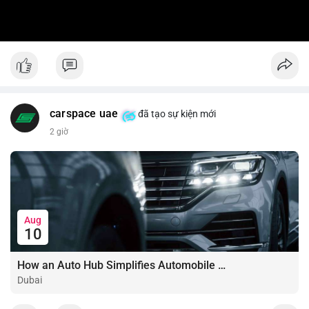
carspace uae
đã tạo sự kiện mới
2 giờ
Aug
10
How an Auto Hub Simplifies Automobile Buying Services
Dubai