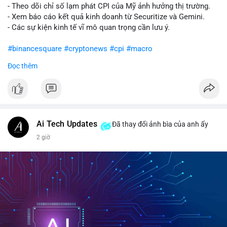
- Theo dõi chỉ số lạm phát CPI của Mỹ ảnh hưởng thị trường.
- Xem báo cáo kết quả kinh doanh từ Securitize và Gemini.
- Các sự kiện kinh tế vĩ mô quan trọng cần lưu ý.
#binancesquare
#cryptonews
#cpi
#macro
Đọc thêm
$btc $eth
#vlikevn
#titanbot
📰 Nguồn: CoinDesk
Ai Tech Updates
Đã thay đổi ảnh bìa của anh ấy
2 giờ