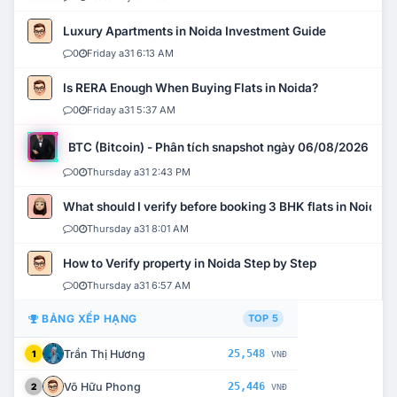
Luxury Apartments in Noida Investment Guide
0
Friday a31 6:13 AM
Is RERA Enough When Buying Flats in Noida?
0
Friday a31 5:37 AM
BTC (Bitcoin) - Phân tích snapshot ngày 06/08/2026
0
Thursday a31 2:43 PM
What should I verify before booking 3 BHK flats in Noida?
0
Thursday a31 8:01 AM
How to Verify property in Noida Step by Step
0
Thursday a31 6:57 AM
BẢNG XẾP HẠNG
TOP 5
Trần Thị Hương
25,548
1
VNĐ
Võ Hữu Phong
25,446
2
VNĐ