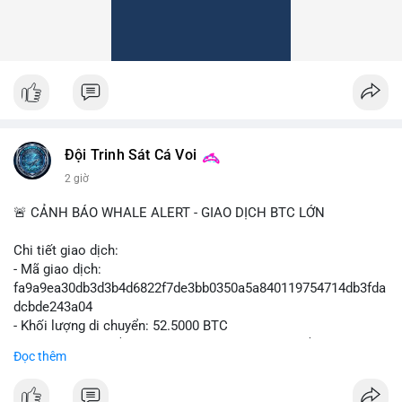
Đội Trinh Sát Cá Voi
2 giờ
🚨 CẢNH BÁO WHALE ALERT - GIAO DỊCH BTC LỚN
Chi tiết giao dịch:
- Mã giao dịch:
fa9a9ea30db3d3b4d6822f7de3bb0350a5a840119754714db3fda
dcbde243a04
- Khối lượng di chuyển: 52.5000 BTC
- Giá trị ước tính: $3,427,163.09 USD (theo thị giá $65,279.30
Đọc thêm
USD)
- Thời gian: 08:19:47 2026-08-10 UTC