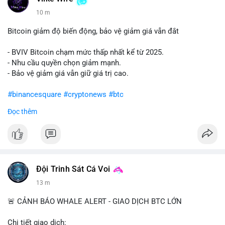
10 m
Bitcoin giảm độ biến động, bảo vệ giảm giá vẫn đắt
- BVIV Bitcoin chạm mức thấp nhất kể từ 2025.
- Nhu cầu quyền chọn giảm mạnh.
- Bảo vệ giảm giá vẫn giữ giá trị cao.
#binancesquare
#cryptonews
#btc
Đọc thêm
$btc
#vlikevn
#titanbot
📰 Nguồn: CoinDesk
Đội Trinh Sát Cá Voi
13 m
🚨 CẢNH BÁO WHALE ALERT - GIAO DỊCH BTC LỚN
Chi tiết giao dịch: