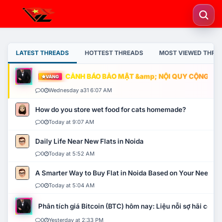
LATEST THREADS
HOTTEST THREADS
MOST VIEWED THRE
CẢNH BÁO BẢO MẬT &amp; NỘI QUY CỘNG ĐỒNG
VÀNG
0
Wednesday a31 6:07 AM
How do you store wet food for cats homemade?
0
Today at 9:07 AM
Daily Life Near New Flats in Noida
0
Today at 5:52 AM
A Smarter Way to Buy Flat in Noida Based on Your Needs
0
Today at 5:04 AM
Phân tích giá Bitcoin (BTC) hôm nay: Liệu nỗi sợ hãi có mở 
0
Yesterday at 2:33 PM