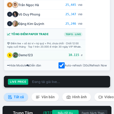
Trần Ngọc Hà
25,445
3
VNĐ
Võ Duy Phong
25,347
4
VNĐ
Đặng Kim Quỳnh
25,246
5
VNĐ
TỔNG ĐIỂM PAPER TRADE
TOP 5 · LIVE
Điểm live = số dư ví + ký quỹ + PnL chưa chốt · Chốt 12:00
ngày cuối tháng · Top 1 trên 20.000 đ nhận 30 ngày VIP Whale.
Demo123
10.115
1
đ
Hide Module
Diễn đàn
Auto-refresh (30s)
Refresh Now
Đang tải giá live...
LIVE PRICE
Tất cả
Văn bản
Hình ảnh
Video
Trung Tâm
(BTC
Biểu Đồ Xu
Danh Sách Theo