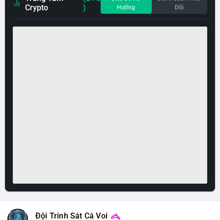
Crypto
)
Hướng
Dõi
Đội Trinh Sát Cá Voi