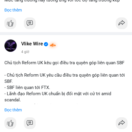
Mức tăng trưởng này tương ứng với tốc độ tăng trưởng kép
hàng năm (CAGR) đạt 5,9% trong giai đoạn dự báo.
Đọc thêm
Đây là tín hiệu tích cực cho các nhà sản xuất, nhà phân phối và
nhà đầu tư trong ngành vật liệu xây dựng và hạ tầng.
Bạn đánh giá thế nào về tiềm năng của dòng sản phẩm ống
nhựa polyolefin trong tương lai?
Vlike Wire
4 giờ
Chủ tịch Reform UK kêu gọi điều tra quyên góp liên quan SBF
- Chủ tịch Reform UK yêu cầu điều tra quyên góp liên quan tới
SBF.
- SBF liên quan tới FTX.
- Lãnh đạo Reform UK chuẩn bị đối mặt với cử tri amid
scandal.
- Sự kiện có thể ảnh hưởng đến hình ảnh SBF và FTX.
Đọc thêm
- Không có thông tin tác động thị trường ngay lập tức.
#binancesquare
#cryptonews
#sbf
#ftx
#reformuk
$btc $eth