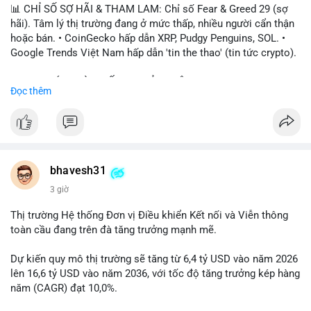
📊 CHỈ SỐ SỢ HÃI & THAM LAM: Chỉ số Fear & Greed 29 (sợ
hãi). Tâm lý thị trường đang ở mức thấp, nhiều người cẩn thận
hoặc bán. • CoinGecko hấp dẫn XRP, Pudgy Penguins, SOL. •
Google Trends Việt Nam hấp dẫn 'tin the thao' (tin tức crypto).
📈 XU HƯỚNG TÌM KIẾM & THẢO LUẬN: • XRP, SOL, PENGU,
Đọc thêm
ONDO, CASHCAT. • Chủ đề 'tô thị ty na' (tỷ giá) và 'giao thông'
(giao thông tài chính). • Bàn tán Binance Square tập trung vào
BTC breakout và lệnh long/short.
💬 DÒNG CHẢY TIN TỨC & TRUYỀN THÔNG: • Trump khẳng
định crypto là 'vấn đề lớn' giúp giảm áp lực USD. • Binance hỗ
bhavesh31
trợ cổ phiếu Apple/IBM. • Bài đăng hấp dẫn về $HFT, $SKYAI,
3 giờ
$BICO. • Tin nhắn cảnh báo về hack North Korea (Bybit).
Thị trường Hệ thống Đơn vị Điều khiển Kết nối và Viễn thông
💡 NHẬN ĐỊNH & KHUYẾN NGHỊ: Tâm lý thị trường đang phân
toàn cầu đang trên đà tăng trưởng mạnh mẽ.
cực. Sợ hãi do chỉ số thấp, nhưng hấp dẫn từ xu hướng meme
coin (PENGU, CASHCAT) và tin cậy từ các dự án lớn (BTC,
Dự kiến quy mô thị trường sẽ tăng từ 6,4 tỷ USD vào năm 2026
SOL). Rủi ro tăng nếu không có thông tin rõ ràng về quy định.
lên 16,6 tỷ USD vào năm 2036, với tốc độ tăng trưởng kép hàng
năm (CAGR) đạt 10,0%.
📊 Nguồn: Radar Tâm Lý Thị Trường