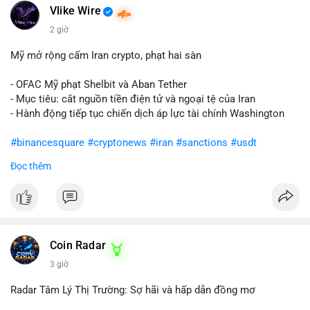
Vlike Wire
2 giờ
Mỹ mở rộng cấm Iran crypto, phạt hai sàn
- OFAC Mỹ phạt Shelbit và Aban Tether
- Mục tiêu: cắt nguồn tiền điện tử và ngoại tệ của Iran
- Hành động tiếp tục chiến dịch áp lực tài chính Washington
#binancesquare
#cryptonews
#iran
#sanctions
#usdt
Đọc thêm
$usdt
#vlikevn
#titanbot
📰 Nguồn: CoinDesk
Coin Radar
3 giờ
Radar Tâm Lý Thị Trường: Sợ hãi và hấp dẫn đồng mơ