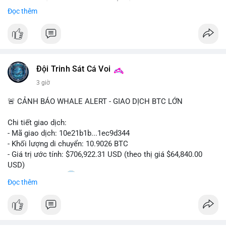
Sự tăng trưởng này được thúc đẩy bởi nhu cầu ngày càng cao
Đọc thêm
trong các lĩnh vực ô tô, logistics và thiết bị thông minh.
Doanh nghiệp cần theo dõi xu hướng này để nắm bắt cơ hội
đầu tư và phát triển giải pháp kết nối tiên tiến.
Đội Trinh Sát Cá Voi
3 giờ
🚨 CẢNH BÁO WHALE ALERT - GIAO DỊCH BTC LỚN
Chi tiết giao dịch:
- Mã giao dịch: 10e21b1b...1ec9d344
- Khối lượng di chuyển: 10.9026 BTC
- Giá trị ước tính: $706,922.31 USD (theo thị giá $64,840.00
USD)
- Thời gian: 18:20
0 2026-08-07 UTC
Đọc thêm
Nhận định phân tích:
Giao dịch 10.9 BTC trị giá hơn 706 nghìn USD được thực hiện
trong khung giờ thanh khoản mỏng (giờ châu Á) cho thấy chủ