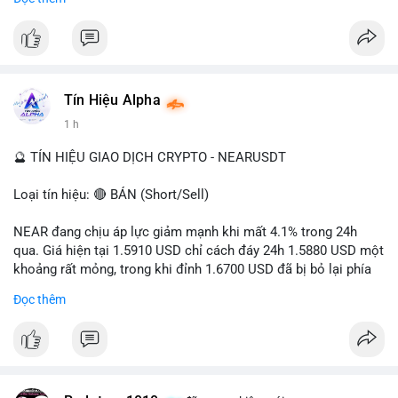
- Tác động: rủi ro cho thị trường crypto, tăng áp lực pháp lý.
#binancesquare
#cryptonews
#ofac
#ussanctions
#iran
$btc $eth
Tín Hiệu Alpha
#vlikevn
#titanbot
1 h
📰 Nguồn: Cointelegraph
🔮 TÍN HIỆU GIAO DỊCH CRYPTO - NEARUSDT
Loại tín hiệu: 🔴 BÁN (Short/Sell)
NEAR đang chịu áp lực giảm mạnh khi mất 4.1% trong 24h
qua. Giá hiện tại 1.5910 USD chỉ cách đáy 24h 1.5880 USD một
khoảng rất mỏng, trong khi đỉnh 1.6700 USD đã bị bỏ lại phía
sau. Biên độ dao động ngày đạt 4.9%, cho thấy phe bán đang
Đọc thêm
kiểm soát hoàn toàn. Khối lượng giao dịch 10.29 triệu NEAR
không đủ lớn để tạo lực đỡ, xác nhận xu hướng đi xuống đang
tiếp diễn.
Khuyến nghị giao dịch: