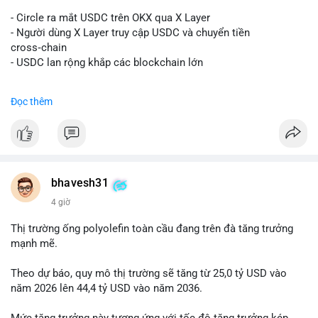
#vlikevn
#titanbot
- Circle ra mắt USDC trên OKX qua X Layer
📰 Nguồn: Decrypt
- Người dùng X Layer truy cập USDC và chuyển tiền
cross‑chain
- USDC lan rộng khắp các blockchain lớn
#binancesquare
#cryptonews
#usdc
#okx
#xlayer
Đọc thêm
$usdc
#vlikevn
#titanbot
📰 Nguồn: Cointelegraph
bhavesh31
4 giờ
Thị trường ống polyolefin toàn cầu đang trên đà tăng trưởng
mạnh mẽ.
Theo dự báo, quy mô thị trường sẽ tăng từ 25,0 tỷ USD vào
năm 2026 lên 44,4 tỷ USD vào năm 2036.