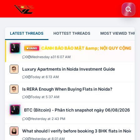
LATEST THREADS
HOTTEST THREADS
MOST VIEWED THRE
CẢNH BÁO BẢO MẬT &amp; NỘI QUY CỘNG ĐỒNG
VÀNG
0
Wednesday a31 6:07 AM
Luxury Apartments in Noida Investment Guide
0
Today at 6:13 AM
Is RERA Enough When Buying Flats in Noida?
0
Today at 5:37 AM
BTC (Bitcoin) - Phân tích snapshot ngày 06/08/2026
0
Yesterday at 2:43 PM
What should I verify before booking 3 BHK flats in Noida?
0
Yesterday at 8:01 AM