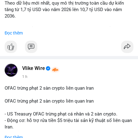
Theo dữ liệu mới nhất, quy mô thị trường toàn cầu dự kiến
Lời khuyên: Nhà đầu tư nhỏ lẻ nên quan sát thêm 2-4 giờ sau
tăng từ 1,7 tỷ USD vào năm 2026 lên 10,7 tỷ USD vào năm
khi giao dịch được xác nhận, tránh hành động theo cảm xúc.
2036.
Xác minh địa chỉ ví đích trước khi đưa ra quyết định vào lệnh,
ưu tiên quản trị rủi ro trong giai đoạn biến động mạnh.
Mức tăng trưởng này tương ứng với tốc độ tăng trưởng kép
Đọc thêm
hàng năm (CAGR) ấn tượng lên tới 20,2%.
#99dot6btc
#capvoichuyentien
#vilanhtichluy
#aplucban
#btcmempool65k
Điều gì đang thúc đẩy sự tăng trưởng vượt bậc này? Hãy cùng
theo dõi các phân tích chuyên sâu về xu hướng công nghệ và
nhu cầu thị trường trong thời gian tới.
Vlike Wire
1 h
OFAC trừng phạt 2 sàn crypto liên quan Iran
OFAC trừng phạt 2 sàn crypto liên quan Iran
- US Treasury OFAC trừng phạt cá nhân và 2 sàn crypto.
- Động cơ: hỗ trợ rửa tiền $5 triệu tài sản kỹ thuật số liên quan
Iran.
- Các sàn bị cấm hoạt động, tài khoản bị khóa.
Đọc thêm