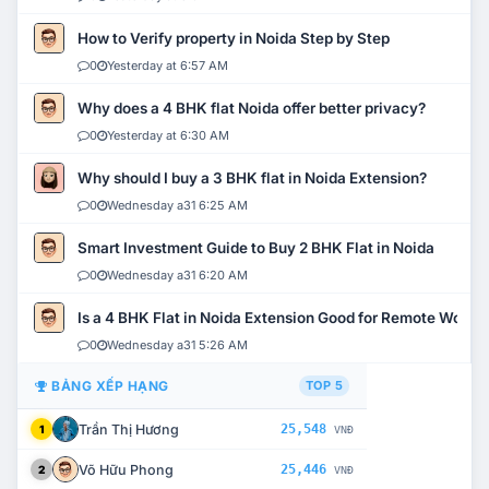
How to Verify property in Noida Step by Step
0
Yesterday at 6:57 AM
Why does a 4 BHK flat Noida offer better privacy?
0
Yesterday at 6:30 AM
Why should I buy a 3 BHK flat in Noida Extension?
0
Wednesday a31 6:25 AM
Smart Investment Guide to Buy 2 BHK Flat in Noida
0
Wednesday a31 6:20 AM
Is a 4 BHK Flat in Noida Extension Good for Remote Work?
0
Wednesday a31 5:26 AM
BẢNG XẾP HẠNG
TOP 5
Trần Thị Hương
25,548
1
VNĐ
Võ Hữu Phong
25,446
2
VNĐ