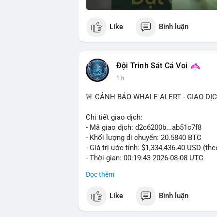
Like
Bình luận
Đội Trinh Sát Cá Voi
1 h
🚨 CẢNH BÁO WHALE ALERT - GIAO DỊ
Chi tiết giao dịch:
- Mã giao dịch: d2c6200b...ab51c7f8
- Khối lượng di chuyển: 20.5840 BTC
- Giá trị ước tính: $1,334,436.40 USD (th
- Thời gian: 00:19:43 2026-08-08 UTC
Đọc thêm
Nhận định phân tích: Giao dịch 20.58 BTC
phiên Á, thời điểm thanh khoản mỏng. Q
Like
Bình luận
đủ tạo áp lực bán trực tiếp lên sàn. Khả 
nóng, hoặc chuẩn bị thanh khoản cho cá