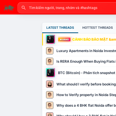
LATEST THREADS
HOTTEST THREADS
CẢNH BÁO BẢO MẬT &amp
VÀNG
Luxury Apartments in Noida Invest
Is RERA Enough When Buying Flats 
BTC (Bitcoin) - Phân tích snapsho
What should I verify before booking
How to Verify property in Noida Ste
Why does a 4 BHK flat Noida offer b