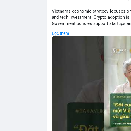
thuận với .
Vietnam's economic strategy focuses on 
💡 NHẬN ĐỊNH & KHUYẾN NGHỊ
and tech investment. Crypto adoption is r
• Tâm lý ngắn hạn: Tiêu cực do dữ liệu 
Government policies support startups and
tại Mỹ.
environment for financial innovation. Ana
• Hành động: Cẩn trọng với các lệnh đòn 
Đọc thêm
volatility but emphasize structural refor
📊 Nguồn: Radar Tâm Lý Thị Trường
🎥 Xem video trực tiếp tại:
Nguồn: VIETSUCCESS