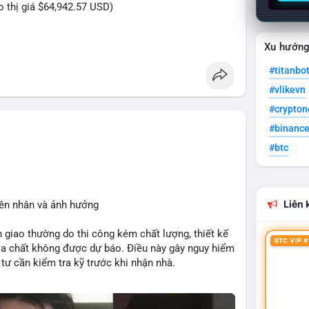
eo thị giá $64,942.57 USD)
Xu hướn
riệu USD được di chuyển trong phiên sáng sớm, cho
#titanbo
nhân lớn đang tái cơ cấu danh mục. Với mức giá
#vlikevn
n bị cho một lệnh bán lớn trên sàn tập trung, tạo áp
ch được chuyển đến ví lạnh hoặc ví tích lũy, đây là
#crypto
g giá tăng. Biến động tâm lý thị trường có thể xảy
#binanc
ái này.
#btc
eo của địa chỉ ví nhận để xác định rõ xu hướng.
sát khối lượng khớp lệnh trên sàn trong 24-48 giờ
Liên k
yên nhân và ảnh hưởng
 giao thường do thi công kém chất lượng, thiết kế
an
#vilanhtichluy
#btcusd64942
BTC VIP #
ịa chất không được dự báo. Điều này gây nguy hiểm
tư cần kiểm tra kỹ trước khi nhận nhà.