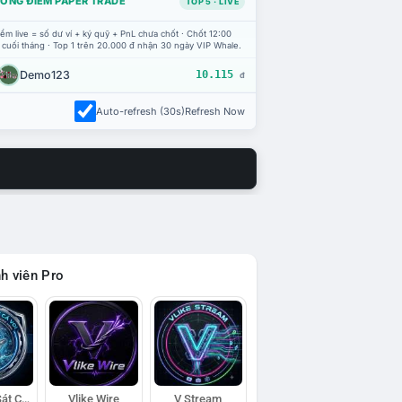
ỔNG ĐIỂM PAPER TRADE
TOP 5 · LIVE
ểm live = số dư ví + ký quỹ + PnL chưa chốt · Chốt 12:00
 cuối tháng · Top 1 trên 20.000 đ nhận 30 ngày VIP Whale.
Demo123
10.115
đ
Auto-refresh (30s)
Refresh Now
h viên Pro
Đội Trinh Sát Cá Voi
Vlike Wire
V Stream