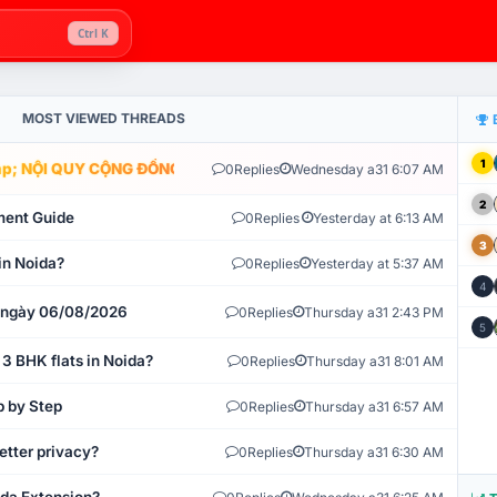
Ctrl K
MOST VIEWED THREADS
1
; NỘI QUY CỘNG ĐỒNG VLIKE.VN: HỆ THỐNG GIÁM SÁT TỰ ĐỘNG V
0
Replies
Wednesday a31 6:07 AM
2
ment Guide
0
Replies
Yesterday at 6:13 AM
3
in Noida?
0
Replies
Yesterday at 5:37 AM
4
t ngày 06/08/2026
0
Replies
Thursday a31 2:43 PM
5
 3 BHK flats in Noida?
0
Replies
Thursday a31 8:01 AM
p by Step
0
Replies
Thursday a31 6:57 AM
etter privacy?
0
Replies
Thursday a31 6:30 AM