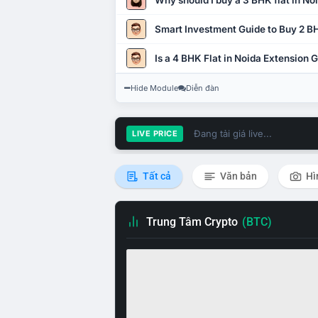
Why should I buy a 3 BHK flat in No
Smart Investment Guide to Buy 2 BH
Is a 4 BHK Flat in Noida Extension
Hide Module
Diễn đàn
Đang tải giá live...
LIVE PRICE
Tất cả
Văn bản
Hì
Trung Tâm Crypto
(BTC)