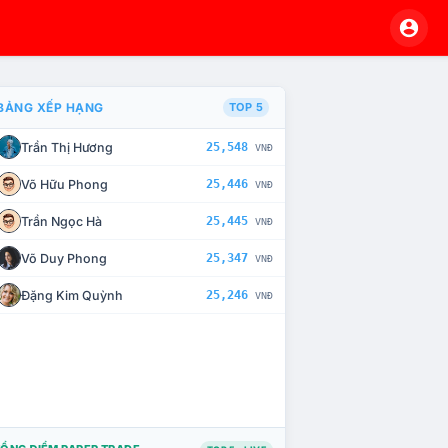
BẢNG XẾP HẠNG
TOP 5
Trần Thị Hương
25,548
VNĐ
À CHẾ TÀI XỬ LÝ VI PHẠM
Võ Hữu Phong
25,446
VNĐ
Trần Ngọc Hà
25,445
VNĐ
Võ Duy Phong
25,347
VNĐ
Đặng Kim Quỳnh
25,246
VNĐ