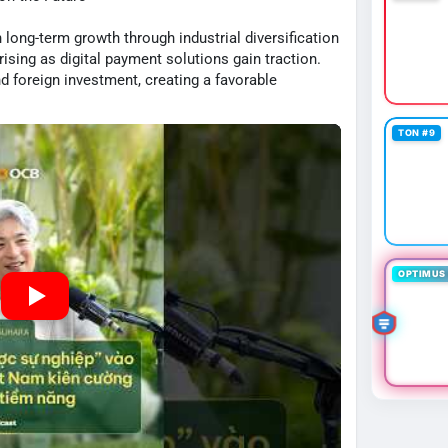
long-term growth through industrial diversification
ising as digital payment solutions gain traction.
việc làm Mỹ kém khả quan và sự bất định về pháp lý
 foreign investment, creating a favorable
lysts highlight potential risks from global market
bẩy cao; theo dõi sát biến động kinh tế vĩ mô Mỹ.
ms as key drivers.
TON #9
OPTIMUS 