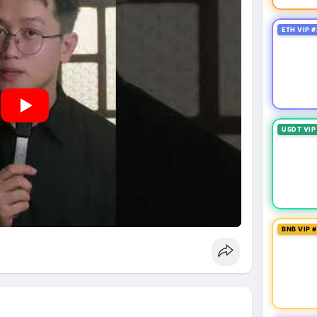
ETH VIP #
USDT VIP
BNB VIP 