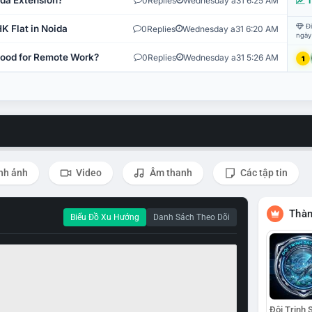
ida Extension?
0
Replies
Wednesday a31 6:25 AM
T
Đi
K Flat in Noida
0
Replies
Wednesday a31 6:20 AM
ngày
 Good for Remote Work?
0
Replies
Wednesday a31 5:26 AM
1
nh ảnh
Video
Âm thanh
Các tập tin
Thàn
Biểu Đồ Xu Hướng
Danh Sách Theo Dõi