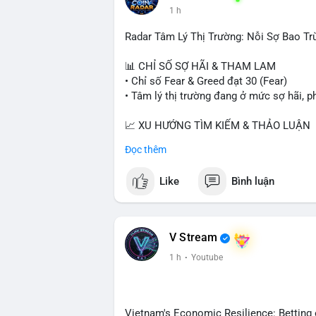
1 h
Radar Tâm Lý Thị Trường: Nỗi Sợ Bao Tr
📊 CHỈ SỐ SỢ HÃI & THAM LAM
• Chỉ số Fear & Greed đạt 30 (Fear)
• Tâm lý thị trường đang ở mức sợ hãi, p
📈 XU HƯỚNG TÌM KIẾM & THẢO LUẬN
• CoinGecko Trending: PONS, PENGU, O
Đọc thêm
• LunarCrush Trending: Ethereum, Solana,
• Google Trends Việt Nam: Giá vàng thế 
Like
Bình luận
đại học.
💬 DÒNG CHẢY TIN TỨC & TRUYỀN TH
• Tin tức kinh tế: Mỹ mất 23.000 việc làm
V Stream
• Pháp lý: Thượng viện Mỹ lùi việc bỏ ph
1 h
·
Youtube
yêu cầu luật pháp không do ngành crypto 
• Binance Square: Cộng đồng tập trung th
ghi nhận và các chiến dịch airdrop.
• Tin tức khác: Bybit kiện nhóm Lazarus
Vietnam's Economic Resilience: Betting 