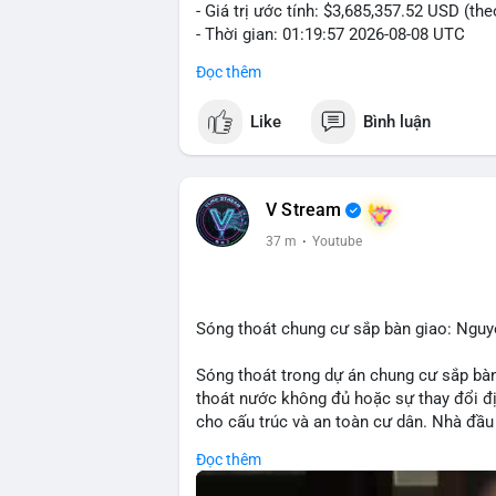
- Giá trị ước tính: $3,685,357.52 USD (th
- Thời gian: 01:19:57 2026-08-08 UTC
Đọc thêm
Nhận định phân tích:
Khối lượng 56.74 BTC trị giá hơn 3.68 t
Like
Bình luận
thấy dấu hiệu của một tổ chức hoặc cá 
hiện tại, hành vi này có thể là bước chuẩ
lực cung ngắn hạn. Tuy nhiên, nếu giao dị
tín hiệu nắm giữ dài hạn, phản ánh kỳ vọn
V Stream
ra khi nhà đầu tư nhỏ lẻ theo dõi động th
37 m
·
Youtube
Lời khuyên:
Nhà đầu tư nên theo dõi các bước tiếp th
Tránh hành động theo cảm xúc; hãy quan 
Sóng thoát chung cư sắp bàn giao: Ngu
tới để đưa ra quyết định hợp lý.
Sóng thoát trong dự án chung cư sắp bàn
#56dot7479btc
#chuyendichlon
#aplucb
thoát nước không đủ hoặc sự thay đổi đ
cho cấu trúc và an toàn cư dân. Nhà đầu 
Đọc thêm
🎥 Xem video trực tiếp tại: