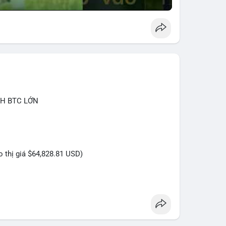
CH BTC LỚN
eo thị giá $64,828.81 USD)
 trị giá hơn 1.33 triệu USD được thực hiện vào
uy mô này nằm trong nhóm cá voi trung bình, chưa
năng cao là hành vi tái phân bổ tài sản giữa các ví
c lệnh OTC. Dòng tiền không đổ thẳng lên sàn tập