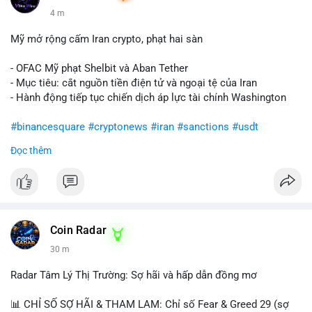
4 m
Mỹ mở rộng cấm Iran crypto, phạt hai sàn
- OFAC Mỹ phạt Shelbit và Aban Tether
- Mục tiêu: cắt nguồn tiền điện tử và ngoại tệ của Iran
- Hành động tiếp tục chiến dịch áp lực tài chính Washington
#binancesquare
#cryptonews
#iran
#sanctions
#usdt
Đọc thêm
$usdt
#vlikevn
#titanbot
📰 Nguồn: CoinDesk
Coin Radar
30 m
Radar Tâm Lý Thị Trường: Sợ hãi và hấp dẫn đồng mơ
📊 CHỈ SỐ SỢ HÃI & THAM LAM: Chỉ số Fear & Greed 29 (sợ