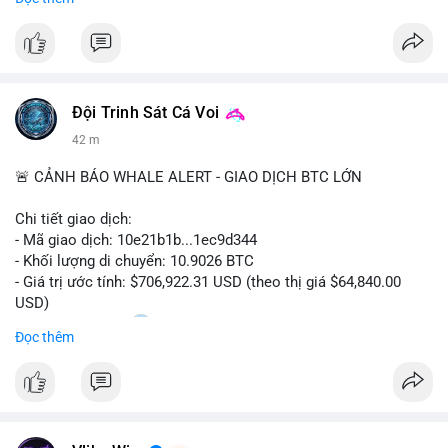
trong các lĩnh vực ô tô, logistics và thiết bị thông minh.
Doanh nghiệp cần theo dõi xu hướng này để nắm bắt cơ hội
đầu tư và phát triển giải pháp kết nối tiên tiến.
Đội Trinh Sát Cá Voi
42 m
🚨 CẢNH BÁO WHALE ALERT - GIAO DỊCH BTC LỚN
Chi tiết giao dịch:
- Mã giao dịch: 10e21b1b...1ec9d344
- Khối lượng di chuyển: 10.9026 BTC
- Giá trị ước tính: $706,922.31 USD (theo thị giá $64,840.00
USD)
- Thời gian: 18:20
0 2026-08-07 UTC
Đọc thêm
Nhận định phân tích:
Giao dịch 10.9 BTC trị giá hơn 706 nghìn USD được thực hiện
trong khung giờ thanh khoản mỏng (giờ châu Á) cho thấy chủ
ví có chủ đích rõ ràng, không phải lệnh gấp. Quy mô này