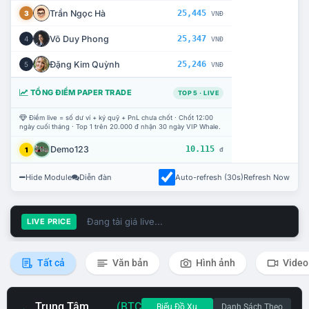
Trần Ngọc Hà
25,445
3
VNĐ
Võ Duy Phong
25,347
4
VNĐ
Đặng Kim Quỳnh
25,246
5
VNĐ
TỔNG ĐIỂM PAPER TRADE
TOP 5 · LIVE
Điểm live = số dư ví + ký quỹ + PnL chưa chốt · Chốt 12:00
ngày cuối tháng · Top 1 trên 20.000 đ nhận 30 ngày VIP Whale.
Demo123
10.115
1
đ
Hide Module
Diễn đàn
Auto-refresh (30s)
Refresh Now
Đang tải giá live...
LIVE PRICE
Tất cả
Văn bản
Hình ảnh
Video
Trung Tâm
(BTC
Biểu Đồ Xu
Danh Sách Theo