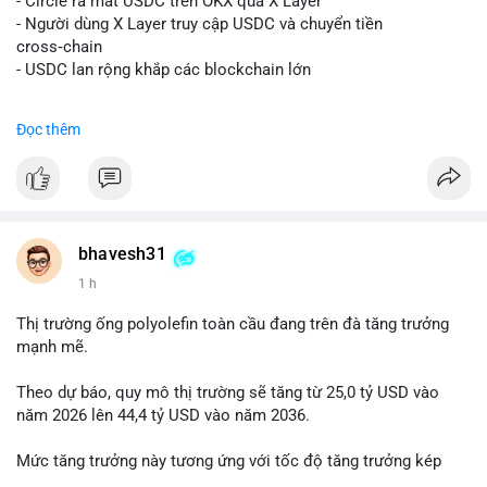
- Circle ra mắt USDC trên OKX qua X Layer
📰 Nguồn: Decrypt
- Người dùng X Layer truy cập USDC và chuyển tiền
cross‑chain
- USDC lan rộng khắp các blockchain lớn
#binancesquare
#cryptonews
#usdc
#okx
#xlayer
Đọc thêm
$usdc
#vlikevn
#titanbot
📰 Nguồn: Cointelegraph
bhavesh31
1 h
Thị trường ống polyolefin toàn cầu đang trên đà tăng trưởng
mạnh mẽ.
Theo dự báo, quy mô thị trường sẽ tăng từ 25,0 tỷ USD vào
năm 2026 lên 44,4 tỷ USD vào năm 2036.
Mức tăng trưởng này tương ứng với tốc độ tăng trưởng kép
hàng năm (CAGR) đạt 5,9% trong giai đoạn dự báo.