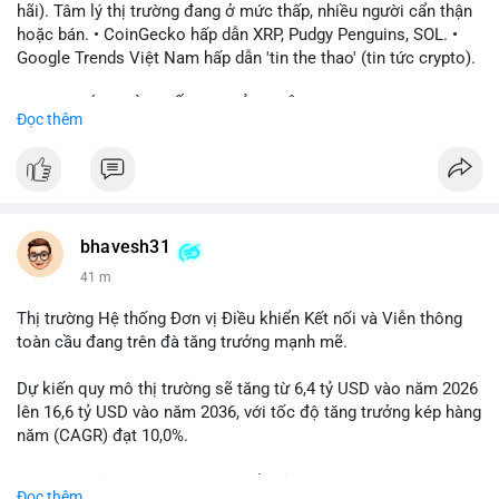
hãi). Tâm lý thị trường đang ở mức thấp, nhiều người cẩn thận
hoặc bán. • CoinGecko hấp dẫn XRP, Pudgy Penguins, SOL. •
Google Trends Việt Nam hấp dẫn 'tin the thao' (tin tức crypto).
📈 XU HƯỚNG TÌM KIẾM & THẢO LUẬN: • XRP, SOL, PENGU,
Đọc thêm
ONDO, CASHCAT. • Chủ đề 'tô thị ty na' (tỷ giá) và 'giao thông'
(giao thông tài chính). • Bàn tán Binance Square tập trung vào
BTC breakout và lệnh long/short.
💬 DÒNG CHẢY TIN TỨC & TRUYỀN THÔNG: • Trump khẳng
định crypto là 'vấn đề lớn' giúp giảm áp lực USD. • Binance hỗ
bhavesh31
trợ cổ phiếu Apple/IBM. • Bài đăng hấp dẫn về $HFT, $SKYAI,
41 m
$BICO. • Tin nhắn cảnh báo về hack North Korea (Bybit).
Thị trường Hệ thống Đơn vị Điều khiển Kết nối và Viễn thông
💡 NHẬN ĐỊNH & KHUYẾN NGHỊ: Tâm lý thị trường đang phân
toàn cầu đang trên đà tăng trưởng mạnh mẽ.
cực. Sợ hãi do chỉ số thấp, nhưng hấp dẫn từ xu hướng meme
coin (PENGU, CASHCAT) và tin cậy từ các dự án lớn (BTC,
Dự kiến quy mô thị trường sẽ tăng từ 6,4 tỷ USD vào năm 2026
SOL). Rủi ro tăng nếu không có thông tin rõ ràng về quy định.
lên 16,6 tỷ USD vào năm 2036, với tốc độ tăng trưởng kép hàng
năm (CAGR) đạt 10,0%.
📊 Nguồn: Radar Tâm Lý Thị Trường
Sự tăng trưởng này được thúc đẩy bởi nhu cầu ngày càng cao
Đọc thêm