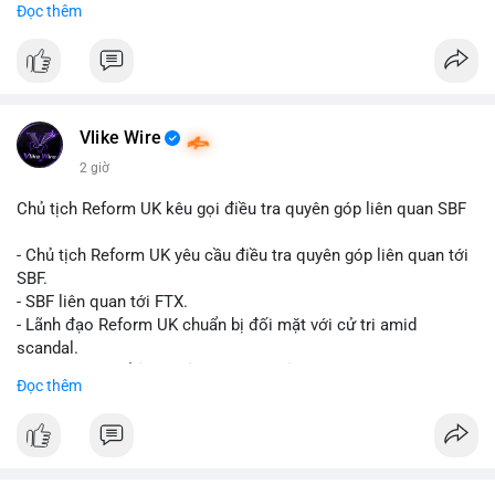
Đọc thêm
Đây là tín hiệu tích cực cho các nhà sản xuất, nhà phân phối và
nhà đầu tư trong ngành vật liệu xây dựng và hạ tầng.
Bạn đánh giá thế nào về tiềm năng của dòng sản phẩm ống
nhựa polyolefin trong tương lai?
Vlike Wire
2 giờ
Chủ tịch Reform UK kêu gọi điều tra quyên góp liên quan SBF
- Chủ tịch Reform UK yêu cầu điều tra quyên góp liên quan tới
SBF.
- SBF liên quan tới FTX.
- Lãnh đạo Reform UK chuẩn bị đối mặt với cử tri amid
scandal.
- Sự kiện có thể ảnh hưởng đến hình ảnh SBF và FTX.
Đọc thêm
- Không có thông tin tác động thị trường ngay lập tức.
#binancesquare
#cryptonews
#sbf
#ftx
#reformuk
$btc $eth