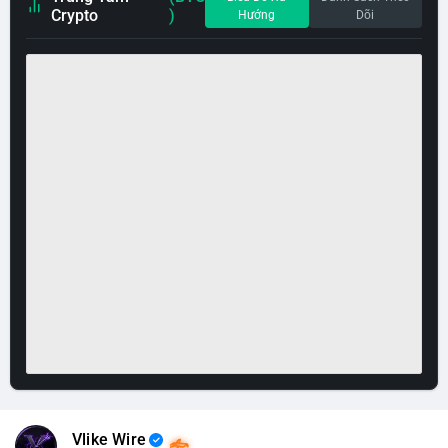
Crypto
)
Hướng
Dõi
Vlike Wire