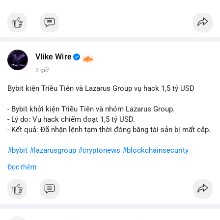
Vlike Wire
2 giờ
Bybit kiện Triều Tiên và Lazarus Group vụ hack 1,5 tỷ USD
- Bybit khởi kiện Triều Tiên và nhóm Lazarus Group.
- Lý do: Vụ hack chiếm đoạt 1,5 tỷ USD.
- Kết quả: Đã nhận lệnh tạm thời đóng băng tài sản bị mất cắp.
#bybit
#lazarusgroup
#cryptonews
#blockchainsecurity
Đọc thêm
$btc $eth
#vlikevn
#titanbot
📰 Nguồn: CoinDesk