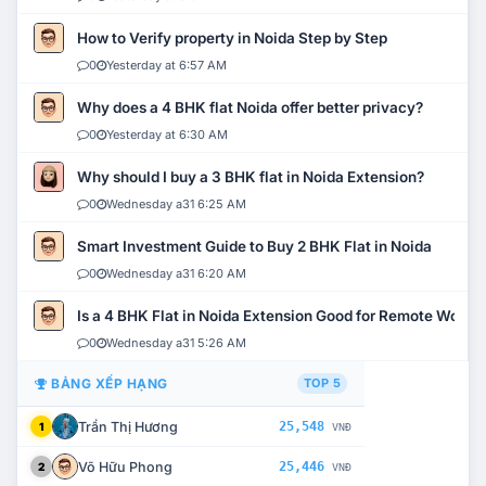
How to Verify property in Noida Step by Step
0
Yesterday at 6:57 AM
Why does a 4 BHK flat Noida offer better privacy?
0
Yesterday at 6:30 AM
Why should I buy a 3 BHK flat in Noida Extension?
0
Wednesday a31 6:25 AM
Smart Investment Guide to Buy 2 BHK Flat in Noida
0
Wednesday a31 6:20 AM
Is a 4 BHK Flat in Noida Extension Good for Remote Work?
0
Wednesday a31 5:26 AM
BẢNG XẾP HẠNG
TOP 5
Trần Thị Hương
25,548
1
VNĐ
Võ Hữu Phong
25,446
2
VNĐ