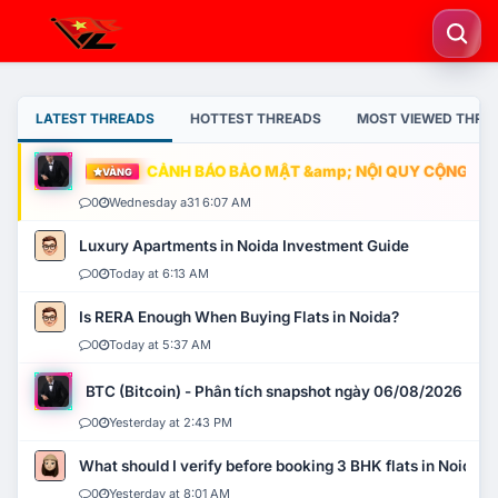
LATEST THREADS
HOTTEST THREADS
MOST VIEWED THRE
CẢNH BÁO BẢO MẬT &amp; NỘI QUY CỘNG ĐỒNG
VÀNG
0
Wednesday a31 6:07 AM
Luxury Apartments in Noida Investment Guide
0
Today at 6:13 AM
Is RERA Enough When Buying Flats in Noida?
0
Today at 5:37 AM
BTC (Bitcoin) - Phân tích snapshot ngày 06/08/2026
0
Yesterday at 2:43 PM
What should I verify before booking 3 BHK flats in Noida?
0
Yesterday at 8:01 AM