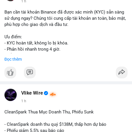
1 h
Bạn cần tài khoản Binance đã được xác minh (KYC) sẵn sàng
sử dụng ngay? Chúng tôi cung cấp tài khoản an toàn, bảo mật,
phù hợp cho giao dịch và đầu tư.
Ưu điểm:
- KYC hoàn tất, không lo bị khóa.
- Phản hồi nhanh trong 4 giờ.
- Hỗ trợ tận tình 24/7.
Đọc thêm
Liên hệ ngay để được tư vấn:
📞 WhatsApp: +1 660 215-8938
✈️ Telegram: @localpvashop
Vlike Wire
1 h
CleanSpark Thua Mục Doanh Thu, Phiếu Sunk
- CleanSpark doanh thu quý $138M, thấp hơn dự báo
- Phiếu giảm 5.5% sau báo cáo