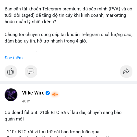
Bạn cần tài khoản Telegram premium, đã xác minh (PVA) và có
tuổi đời (aged) để tăng độ tin cậy khi kinh doanh, marketing
hoặc quản lý nhiều kênh?
Chúng tôi chuyên cung cấp tài khoản Telegram chất lượng cao,
đảm bảo uy tín, hỗ trợ nhanh trong 4 giờ.
Liên hệ ngay để được tư vấn và nhận ưu đãi:
Đọc thêm
📞 WhatsApp: +1 660 215-8938
✈️ Telegram: @localpvashop
📧 Email: localpvashop@gmail.com
Đặt mua ngay hôm nay để sở hữu tài khoản Telegram
premium, PVA, aged với giá tốt nhất!
Vlike Wire
40 m
Coldcard fallout: 210k BTC rời ví lâu dài, chuyển sang bảo
quản mới
- 210k BTC rời ví lưu trữ dài hạn trong tuần qua