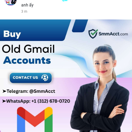
anh ấy
3 m