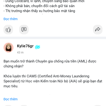
- Dùng Coldcard, ví lạnh, chuyển sang bảo quản mới
- Không phải bán, chuyển đổi cách giữ tài sản
- Thị trường nhận thấy xu hướng bảo mật tăng
- BTC tiếp tục giữ vị trí dẫn đầu
Đọc thêm
#binancesquare
#cryptonews
#btc
$btc
#vlikevn
#titanbot
Kylie76gr
43 m
📰 Nguồn: CoinDesk
Bạn muốn trở thành Chuyên gia chống rửa tiền (AML) được
chứng nhận?
Khóa luyện thi CAMS (Certified Anti-Money Laundering
Specialist) từ Học viện Kiểm toán Nội bộ (AIA) sẽ giúp bạn đạt
mục tiêu.
Chương trình được thiết kế bởi các chuyên gia hàng đầu, bao
Đọc thêm
gồm tài liệu toàn diện, câu hỏi thực hành, bài thi thử sát thực