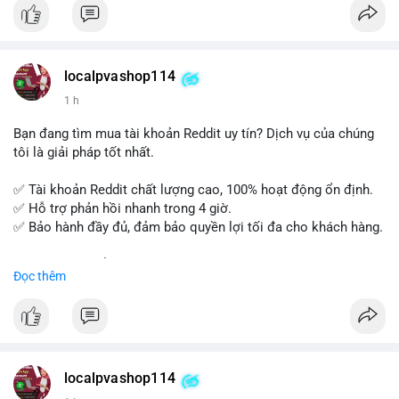
tế và lớp học trực tuyến linh hoạt.
Xây dựng nền tảng kiến thức AML vững chắc và tự tin bước
vào kỳ thi CAMS với sự chuẩn bị tốt nhất.
localpvashop114
Đăng ký ngay hôm nay để nâng cao năng lực và mở rộng cơ
1 h
hội nghề nghiệp trong lĩnh vực tài chính!
Bạn đang tìm mua tài khoản Reddit uy tín? Dịch vụ của chúng
tôi là giải pháp tốt nhất.
✅ Tài khoản Reddit chất lượng cao, 100% hoạt động ổn định.
✅ Hỗ trợ phản hồi nhanh trong 4 giờ.
✅ Bảo hành đầy đủ, đảm bảo quyền lợi tối đa cho khách hàng.
Liên hệ ngay để được tư vấn và đặt mua:
Đọc thêm
📞 WhatsApp: +1 660 215-8938
✈️ Telegram: @localpvashop
📧 Email: localpvashop@gmail.com
Mua tài khoản Reddit ngay hôm nay để phát triển chiến dịch
của bạn!
localpvashop114