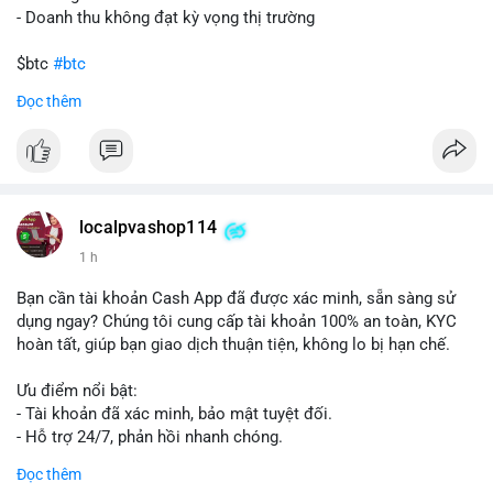
- Doanh thu không đạt kỳ vọng thị trường
$btc
#btc
Đọc thêm
#vlikevn
#titanbot
📰 Nguồn: Cointelegraph
localpvashop114
1 h
Bạn cần tài khoản Cash App đã được xác minh, sẵn sàng sử
dụng ngay? Chúng tôi cung cấp tài khoản 100% an toàn, KYC
hoàn tất, giúp bạn giao dịch thuận tiện, không lo bị hạn chế.
Ưu điểm nổi bật:
- Tài khoản đã xác minh, bảo mật tuyệt đối.
- Hỗ trợ 24/7, phản hồi nhanh chóng.
- Giao dịch minh bạch, đáng tin cậy.
Đọc thêm