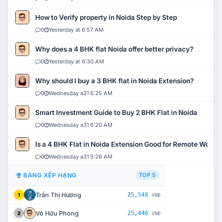
How to Verify property in Noida Step by Step
0
Yesterday at 6:57 AM
Why does a 4 BHK flat Noida offer better privacy?
0
Yesterday at 6:30 AM
Why should I buy a 3 BHK flat in Noida Extension?
0
Wednesday a31 6:25 AM
Smart Investment Guide to Buy 2 BHK Flat in Noida
0
Wednesday a31 6:20 AM
Is a 4 BHK Flat in Noida Extension Good for Remote Work?
0
Wednesday a31 5:26 AM
BẢNG XẾP HẠNG
TOP 5
Trần Thị Hương
25,548
1
VNĐ
Võ Hữu Phong
25,446
2
VNĐ