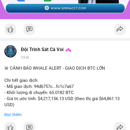
Đội Trinh Sát Cá Voi
13 m
🚨 CẢNH BÁO WHALE ALERT - GIAO DỊCH BTC LỚN
Chi tiết giao dịch:
- Mã giao dịch: 94d6757c...fc1c7a67
- Khối lượng di chuyển: 65.0182 BTC
- Giá trị ước tính: $4,217,156.13 USD (theo thị giá $64,861.13
USD)
- Thời gian: 10:19:40 2026-08-07 UTC
Đọc thêm
Nhận định phân tích: Giao dịch 65.0182 BTC trị giá hơn 4.2
triệu USD được thực hiện trong phiên châu Á cho thấy dấu hiệu