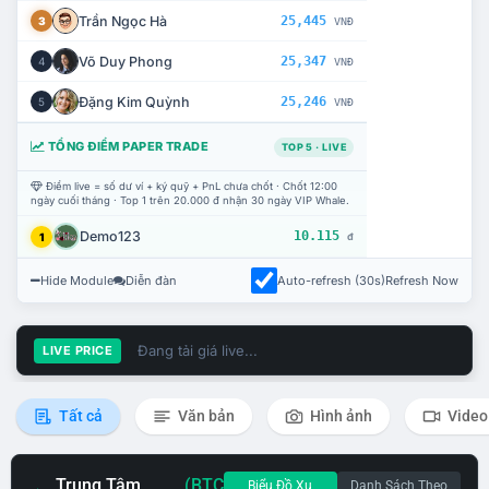
Trần Ngọc Hà
25,445
3
VNĐ
Võ Duy Phong
25,347
4
VNĐ
Đặng Kim Quỳnh
25,246
5
VNĐ
TỔNG ĐIỂM PAPER TRADE
TOP 5 · LIVE
Điểm live = số dư ví + ký quỹ + PnL chưa chốt · Chốt 12:00
ngày cuối tháng · Top 1 trên 20.000 đ nhận 30 ngày VIP Whale.
Demo123
10.115
1
đ
Hide Module
Diễn đàn
Auto-refresh (30s)
Refresh Now
Đang tải giá live...
LIVE PRICE
Tất cả
Văn bản
Hình ảnh
Video
Trung Tâm
(BTC
Biểu Đồ Xu
Danh Sách Theo