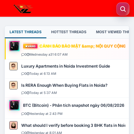
LATEST THREADS
HOTTEST THREADS
MOST VIEWED THRE
CẢNH BÁO BẢO MẬT &amp; NỘI QUY CỘNG ĐỒNG
VÀNG
0
Wednesday a31 6:07 AM
Luxury Apartments in Noida Investment Guide
0
Today at 6:13 AM
Is RERA Enough When Buying Flats in Noida?
0
Today at 5:37 AM
BTC (Bitcoin) - Phân tích snapshot ngày 06/08/2026
0
Yesterday at 2:43 PM
What should I verify before booking 3 BHK flats in Noida?
0
Yesterday at 8:01 AM