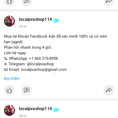
Liên hệ ngay để được tư vấn:
📞 WhatsApp: +1 660 215-8938
✈️ Telegram: @localpvashop
localpvashop114
📧 Email: localpvashop@gmail.com
25 m
Mua tài khoản Facebook Ads đã xác minh 100% và có niên
hạn (aged).
Phản hồi nhanh trong 4 giờ.
Liên hệ ngay:
📞 WhatsApp: +1 660 215-8938
✈️ Telegram: @localpvashop
📧 Email: localpvashop@gmail.com
Tài khoản chất lượng cao, sẵn sàng sử dụng cho chiến dịch
Đọc thêm
quảng cáo của bạn. Đặt mua hôm nay!
localpvashop114
30 m