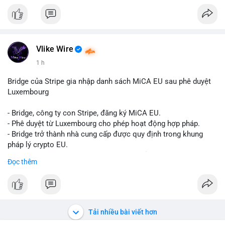
Liên hệ ngay để được tư vấn và sở hữu tài khoản ngay hôm
nay:
📞 WhatsApp: +1 660 215-8938
✈️ Telegram: @localpvashop
📧 Email: localpvashop@gmail.com
Vlike Wire
1 h
Bridge của Stripe gia nhập danh sách MiCA EU sau phê duyệt
Luxembourg
- Bridge, công ty con Stripe, đăng ký MiCA EU.
- Phê duyệt từ Luxembourg cho phép hoạt động hợp pháp.
- Bridge trở thành nhà cung cấp được quy định trong khung
pháp lý crypto EU.
- Tác động: tăng tính minh bạch, uy tín, mở rộng dịch vụ crypto.
Đọc thêm
#binancesquare
#cryptonews
#mica
#stripe
#bridge
#eu
#luxembourg
$btc $eth
Tải nhiều bài viết hơn