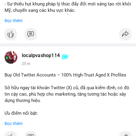
- Sự thiếu hụt khung pháp lý thúc đẩy đổi mới sáng tạo rời khỏi
Mỹ, chuyển sang các khu vực khác.
- Các trung tâm tài chính châu Á có cơ hội chiếm lĩnh thị
Đọc thêm
trường khi Mỹ còn đang lúng túng về luật pháp.
#binancesquare
#cryptonews
#regulation
#asia
#blockchain
$btc $eth
localpvashop114
#vlikevn
#titanbot
25 m
📰 Nguồn: Cointelegraph
Buy Old Twitter Accounts – 100% High-Trust Aged X Profiles
Sở hữu ngay tài khoản Twitter (X) cũ, đã qua kiểm định, có độ
tin cậy cao, phù hợp cho marketing, tăng tương tác hoặc xây
dựng thương hiệu.
Ưu điểm nổi bật:
- Tài khoản aged, có lịch sử hoạt động lâu năm
Đọc thêm
- Hồ sơ hoàn chỉnh, giảm nguy cơ bị khóa
- Hỗ trợ 24/7, phản hồi nhanh chóng