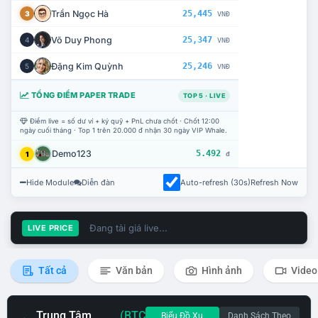
Trần Ngọc Hà
25,445
3
VNĐ
Võ Duy Phong
25,347
4
VNĐ
Đặng Kim Quỳnh
25,246
5
VNĐ
TỔNG ĐIỂM PAPER TRADE
TOP 5 · LIVE
Điểm live = số dư ví + ký quỹ + PnL chưa chốt · Chốt 12:00
ngày cuối tháng · Top 1 trên 20.000 đ nhận 30 ngày VIP Whale.
Demo123
5.492
1
đ
Hide Module
Diễn đàn
Auto-refresh (30s)
Refresh Now
Đang tải giá live...
LIVE PRICE
Tất cả
Văn bản
Hình ảnh
Video
Trung Tâm
(BTC
Biểu Đồ Xu
Danh Sách Theo