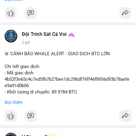
#binancesquare
#cryptonews
#btcpay
#lightningnetwork
#btc
$btc
#vlikevn
#titanbot
Đội Trinh Sát Cá Voi
📰 Nguồn: Cointelegraph
2 giờ
🚨 CẢNH BÁO WHALE ALERT - GIAO DỊCH BTC LỚN
Chi tiết giao dịch:
- Mã giao dịch:
4b52f3e65c4c7ed5fb7b27bee1dc29bdf76ff46f8956d93b78aefe
e9a91d0b06
- Khối lượng di chuyển: 89.9784 BTC
- Giá trị ước tính: $5,829,343.55 USD (theo thị giá $64,786.00
Đọc thêm
USD)
- Thời gian: 05:19:59 2026-08-09 UTC
Nhận định phân tích: Khối lượng gần 90 BTC tương đương 5.8
triệu USD được phát hiện trong mempool chưa xác nhận. Quy