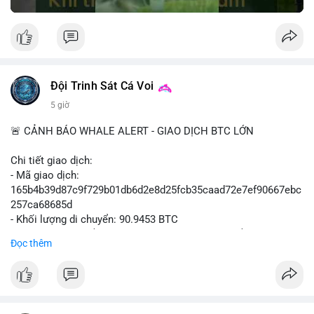
Đội Trinh Sát Cá Voi
5 giờ
🚨 CẢNH BÁO WHALE ALERT - GIAO DỊCH BTC LỚN
Chi tiết giao dịch:
- Mã giao dịch:
165b4b39d87c9f729b01db6d2e8d25fcb35caad72e7ef90667ebc
257ca68685d
- Khối lượng di chuyển: 90.9453 BTC
- Giá trị ước tính: $5,896,958.66 USD (theo thị giá $64,840.69
Đọc thêm
USD)
- Thời gian: 02:19:41 2026-08-09 UTC
Nhận định hành vi: Khối lượng gần 91 BTC, tương đương gần 6