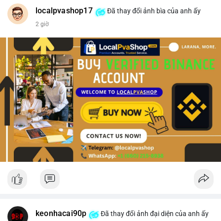
#vlikevn
#titanbot
localpvashop17
Đã thay đổi ảnh bìa của anh ấy
2 giờ
📰 Nguồn: CoinDesk
keonhacai90p
Đã thay đổi ảnh đại diện của anh ấy