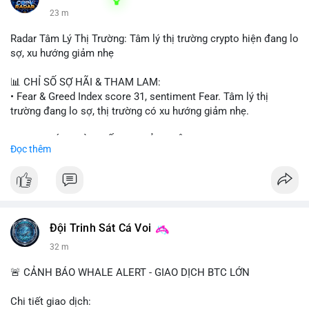
23 m
Radar Tâm Lý Thị Trường: Tâm lý thị trường crypto hiện đang lo
sợ, xu hướng giảm nhẹ
📊 CHỈ SỐ SỢ HÃI & THAM LAM:
• Fear & Greed Index score 31, sentiment Fear. Tâm lý thị
trường đang lo sợ, thị trường có xu hướng giảm nhẹ.
📈 XU HƯỚNG TÌM KIẾM & THẢO LUẬN:
Đọc thêm
• CoinGecko trending coins: Tutorial, Pudgy Penguins, IoTeX,
Solana, Pons, OVERTAKE, Monad.
• LunarCrush trending topics: Ethereum, Solana, Dogecoin,
Chainlink, Tesla, UFC 310, Premier League, Microsoft.
• Google Trends Vietnam: topics unrelated to crypto, low
crypto interest.
Đội Trinh Sát Cá Voi
32 m
💬 DÒNG CHẢY TIN TỨC & TRUYỀN THÔNG:
• Telegram CoinTelegraph: xAI release, Cloudflare Kitesurf, EU
🚨 CẢNH BÁO WHALE ALERT - GIAO DỊCH BTC LỚN
MiCA plan, Circle USDC deal, Crypto worst performer 2026.
• Binance announcements: Apple/IBM dividend via bStocks,
Chi tiết giao dịch: