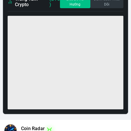
Crypto
)
Hướng
Dõi
Coin Radar