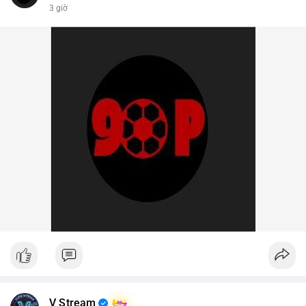
3 giờ
V Stream