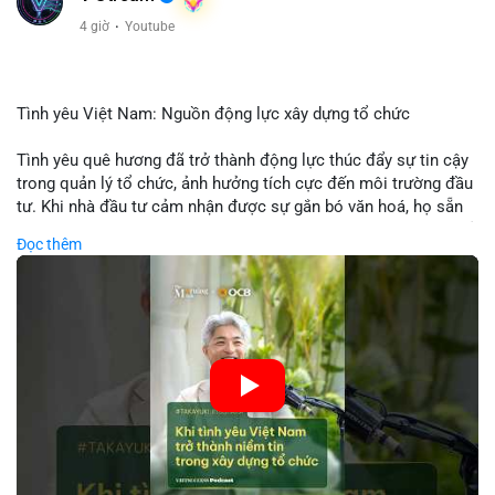
4 giờ
·
Youtube
Tình yêu Việt Nam: Nguồn động lực xây dựng tổ chức
Tình yêu quê hương đã trở thành động lực thúc đẩy sự tin cậy
trong quản lý tổ chức, ảnh hưởng tích cực đến môi trường đầu
tư. Khi nhà đầu tư cảm nhận được sự gắn bó văn hoá, họ sẵn
sàng đầu tư dài hạn vào các doanh nghiệp nội địa, bao gồm cả
Đọc thêm
các công ty blockchain và tiền mã hoá. Sự tăng cường niềm
tin này giúp giảm rủi ro thị trường, cải thiện chi phí vốn và thúc
đẩy sự phát triển bền vững của ngành công nghệ tài chính. Các
nhà quản lý cần khai thác tinh thần này để xây dựng chiến lược
phát triển bền vững và thu hút vốn đầu tư.
🎥 Xem video trực tiếp tại:
Nguồn: VIETSUCCESS