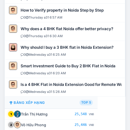
How to Verify property in Noida Step by Step
0
Thursday a31 6:57 AM
Why does a 4 BHK flat Noida offer better privacy?
0
Thursday a31 6:30 AM
Why should I buy a 3 BHK flat in Noida Extension?
0
Wednesday a31 6:25 AM
Smart Investment Guide to Buy 2 BHK Flat in Noida
0
Wednesday a31 6:20 AM
Is a 4 BHK Flat in Noida Extension Good for Remote Work?
0
Wednesday a31 5:26 AM
BẢNG XẾP HẠNG
TOP 5
Trần Thị Hương
25,548
1
VNĐ
Võ Hữu Phong
25,446
2
VNĐ