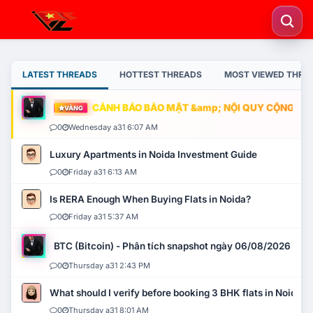
LATEST THREADS
HOTTEST THREADS
MOST VIEWED THRE
CẢNH BÁO BẢO MẬT &amp; NỘI QUY CỘNG ĐỒNG
VÀNG
0
Wednesday a31 6:07 AM
Luxury Apartments in Noida Investment Guide
0
Friday a31 6:13 AM
Is RERA Enough When Buying Flats in Noida?
0
Friday a31 5:37 AM
BTC (Bitcoin) - Phân tích snapshot ngày 06/08/2026
0
Thursday a31 2:43 PM
What should I verify before booking 3 BHK flats in Noida?
0
Thursday a31 8:01 AM