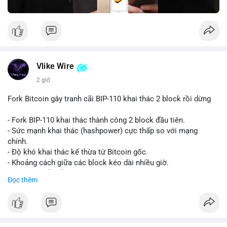
Vlike Wire
2 giờ
Fork Bitcoin gây tranh cãi BIP-110 khai thác 2 block rồi dừng
- Fork BIP-110 khai thác thành công 2 block đầu tiên.
- Sức mạnh khai thác (hashpower) cực thấp so với mạng
chính.
- Độ khó khai thác kế thừa từ Bitcoin gốc.
- Khoảng cách giữa các block kéo dài nhiều giờ.
- Cả hai chuỗi vẫn chấp nhận cùng một giao dịch.
Đọc thêm
#bitcoin
#btc
#cryptonews
#blockchain
#bip110
$btc