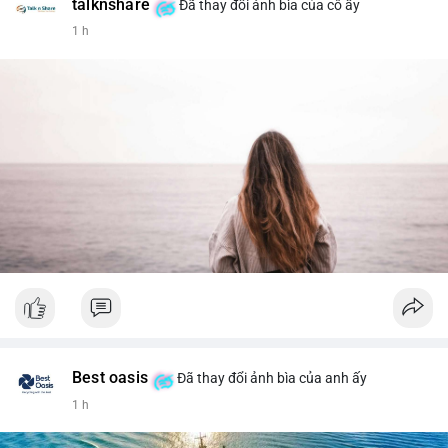
talknshare
Đã thay đổi ảnh bìa của cô ấy
1 h
Best oasis
Đã thay đổi ảnh bìa của anh ấy
1 h