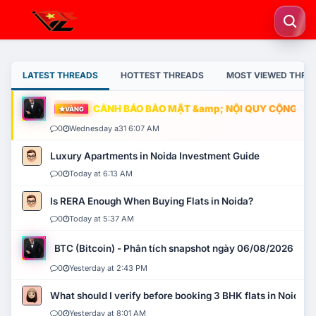
LATEST THREADS
HOTTEST THREADS
MOST VIEWED THRE
CẢNH BÁO BẢO MẬT &amp; NỘI QUY CỘNG ĐỒNG
VÀNG
0
Wednesday a31 6:07 AM
Luxury Apartments in Noida Investment Guide
0
Today at 6:13 AM
Is RERA Enough When Buying Flats in Noida?
0
Today at 5:37 AM
BTC (Bitcoin) - Phân tích snapshot ngày 06/08/2026
0
Yesterday at 2:43 PM
What should I verify before booking 3 BHK flats in Noida?
0
Yesterday at 8:01 AM