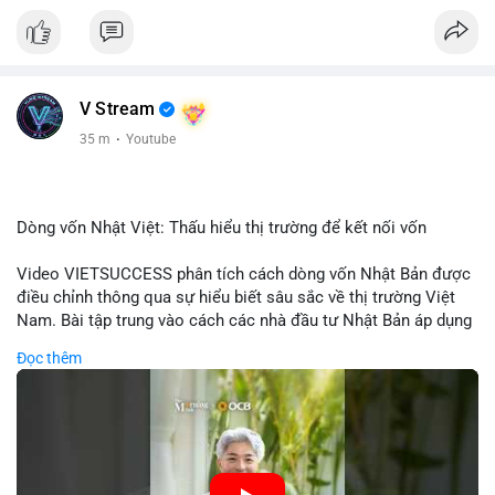
V Stream
35 m
·
Youtube
Dòng vốn Nhật Việt: Thấu hiểu thị trường để kết nối vốn
Video VIETSUCCESS phân tích cách dòng vốn Nhật Bản được
điều chỉnh thông qua sự hiểu biết sâu sắc về thị trường Việt
Nam. Bài tập trung vào cách các nhà đầu tư Nhật Bản áp dụng
chiến lược đầu tư phù hợp với điều kiện kinh tế địa phương, từ
Đọc thêm
đầu tư trực tiếp vào doanh nghiệp đến việc giao dịch tài chính.
Kết nối này không chỉ tạo cơ hội tăng trưởng cho Việt Nam mà
còn tạo ra động lực cho thị trường crypto địa phương khi các
nhà đầu tư đa quốc gia tìm kiếm cơ hội đa dạng. Các yếu tố
như chính sách tài chính Việt Nam, xu hướng đầu tư ESG, và
ổn định thị trường sẽ ảnh hưởng trực tiếp đến lưu lượng vốn