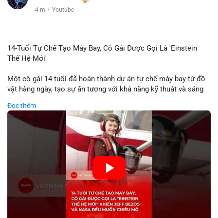
4 m
·
Youtube
14-Tuổi Tự Chế Tạo Máy Bay, Cô Gái Được Gọi Là 'Einstein
Thế Hệ Mới'
Một cô gái 14 tuổi đã hoàn thành dự án tự chế máy bay từ đồ
vật hàng ngày, tạo sự ấn tượng với khả năng kỹ thuật và sáng
tạo. Video do kênh KIEN THUC KINH TE đăng tải ghi lại quá
Đọc thêm
trình cô girl thiết kế, sản xuất và thử nghiệm máy bay, được
nhiều người so sánh với trí tuệ của Einstein. Thành tựu này
không chỉ thể hiện khả năng học tập nhanh chóng mà còn thể
hiện tiềm năng của thế hệ trẻ trong lĩnh vực công nghệ. Mặc dù
chưa liên quan trực tiếp đến tài chính hoặc crypto, sự phát
triển của công nghệ mới thường tạo cơ hội đầu tư hoặc ứng
dụng trong các lĩnh vực số hóa.
🎥 Xem video trực tiếp tại:
Nguồn: KIEN THUC KINH TE