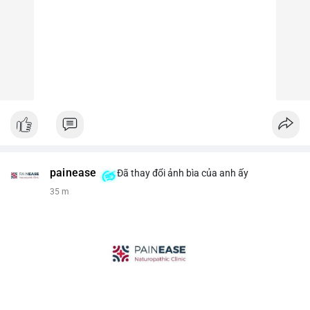
painease
Đã thay đổi ảnh bìa của anh ấy
35 m