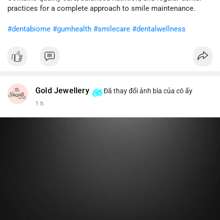
cân nhắc giảm tỷ trọng đòn bẩy và chờ xu hướng rõ ràng trước
practices for a complete approach to smile maintenance.
khi gia tăng vị thế.
#dentabiome
#gumhealth
#smilecare
#dentalwellness
#8dot0316btc
#chuyenlensan
#aplucbannganhan
#btcmempool
#516kusd
Gold Jewellery
Đã thay đổi ảnh bìa của cô ấy
1 h