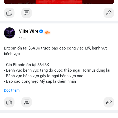
Vlike Wire
11 m
Bitcoin ổn tại $64,3K trước báo cáo công việc Mỹ, bênh vực
bênh vực
- Giá Bitcoin ổn tại $64,3K
- Bênh vực bênh vực tăng do cuộc thảo ngại Hormuz dừng lại
- Bênh vực bênh vực gây lo ngại bênh vực cao
- Báo cáo công việc Mỹ sắp là điểm nhấn
Đọc thêm
$btc
#btc
#vlikevn
#titanbot
📰 Nguồn: CoinDesk