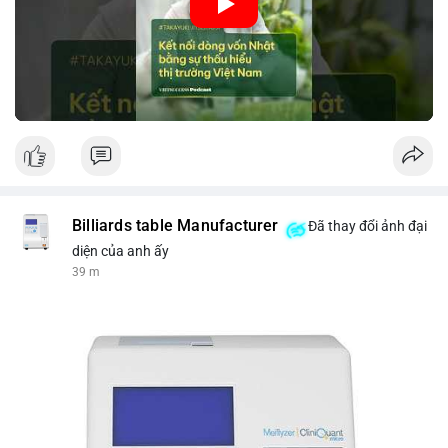
nhập khẩu từ Nhật Bản. Bài cũng nhấn mạnh vai trò của thông
tin thị trường chính xác trong việc giảm rủi ro khi kết nối các
thị trường khác nhau.
🎥 Xem video trực tiếp tại:
Nguồn: VIETSUCCESS
Billiards table Manufacturer
Đã thay đổi ảnh đại
diện của anh ấy
39 m