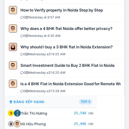
How to Verify property in Noida Step by Step
0
Yesterday at 6:57 AM
Why does a 4 BHK flat Noida offer better privacy?
0
Yesterday at 6:30 AM
Why should I buy a 3 BHK flat in Noida Extension?
0
Wednesday a31 6:25 AM
Smart Investment Guide to Buy 2 BHK Flat in Noida
0
Wednesday a31 6:20 AM
Is a 4 BHK Flat in Noida Extension Good for Remote Work?
0
Wednesday a31 5:26 AM
BẢNG XẾP HẠNG
TOP 5
Trần Thị Hương
25,548
1
VNĐ
Võ Hữu Phong
25,446
2
VNĐ