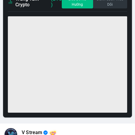
Crypto
)
Hướng
Dõi
V Stream