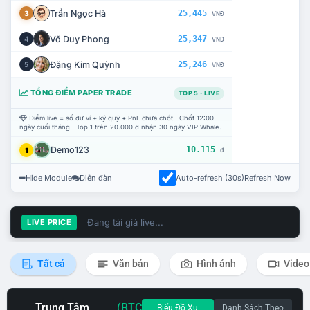
Trần Ngọc Hà
25,445
3
VNĐ
Võ Duy Phong
25,347
4
VNĐ
Đặng Kim Quỳnh
25,246
5
VNĐ
TỔNG ĐIỂM PAPER TRADE
TOP 5 · LIVE
Điểm live = số dư ví + ký quỹ + PnL chưa chốt · Chốt 12:00
ngày cuối tháng · Top 1 trên 20.000 đ nhận 30 ngày VIP Whale.
Demo123
10.115
1
đ
Hide Module
Diễn đàn
Auto-refresh (30s)
Refresh Now
Đang tải giá live...
LIVE PRICE
Tất cả
Văn bản
Hình ảnh
Video
Trung Tâm
(BTC
Biểu Đồ Xu
Danh Sách Theo