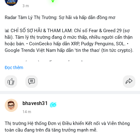
3 m
Radar Tâm Lý Thị Trường: Sợ hãi và hấp dẫn đồng mơ
📊 CHỈ SỐ SỢ HÃI & THAM LAM: Chỉ số Fear & Greed 29 (sợ
hãi). Tâm lý thị trường đang ở mức thấp, nhiều người cẩn thận
hoặc bán. • CoinGecko hấp dẫn XRP, Pudgy Penguins, SOL. •
Google Trends Việt Nam hấp dẫn 'tin the thao' (tin tức crypto).
📈 XU HƯỚNG TÌM KIẾM & THẢO LUẬN: • XRP, SOL, PENGU,
Đọc thêm
ONDO, CASHCAT. • Chủ đề 'tô thị ty na' (tỷ giá) và 'giao thông'
(giao thông tài chính). • Bàn tán Binance Square tập trung vào
BTC breakout và lệnh long/short.
💬 DÒNG CHẢY TIN TỨC & TRUYỀN THÔNG: • Trump khẳng
định crypto là 'vấn đề lớn' giúp giảm áp lực USD. • Binance hỗ
bhavesh31
trợ cổ phiếu Apple/IBM. • Bài đăng hấp dẫn về $HFT, $SKYAI,
14 m
$BICO. • Tin nhắn cảnh báo về hack North Korea (Bybit).
Thị trường Hệ thống Đơn vị Điều khiển Kết nối và Viễn thông
💡 NHẬN ĐỊNH & KHUYẾN NGHỊ: Tâm lý thị trường đang phân
toàn cầu đang trên đà tăng trưởng mạnh mẽ.
cực. Sợ hãi do chỉ số thấp, nhưng hấp dẫn từ xu hướng meme