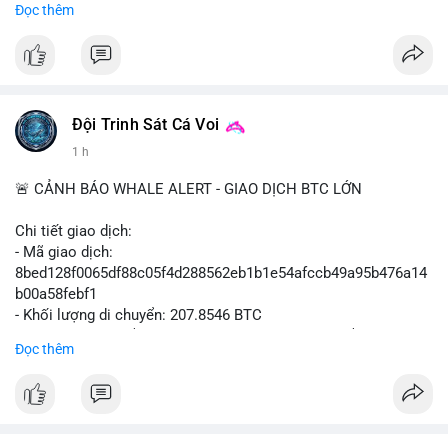
Đọc thêm
- Không có thông tin tác động thị trường ngay lập tức.
#binancesquare
#cryptonews
#sbf
#ftx
#reformuk
$btc $eth
#vlikevn
#titanbot
Đội Trinh Sát Cá Voi
1 h
📰 Nguồn: Cointelegraph
🚨 CẢNH BÁO WHALE ALERT - GIAO DỊCH BTC LỚN
Chi tiết giao dịch:
- Mã giao dịch:
8bed128f0065df88c05f4d288562eb1b1e54afccb49a95b476a14
b00a58febf1
- Khối lượng di chuyển: 207.8546 BTC
- Giá trị ước tính: $13,449,009.09 USD (theo thị giá $64,703.92
Đọc thêm
USD)
- Thời gian: 17:19:40 2026-08-07 UTC
Nhận định phân tích:
Giao dịch gần 208 BTC (tương đương 13,45 triệu USD) ở mức