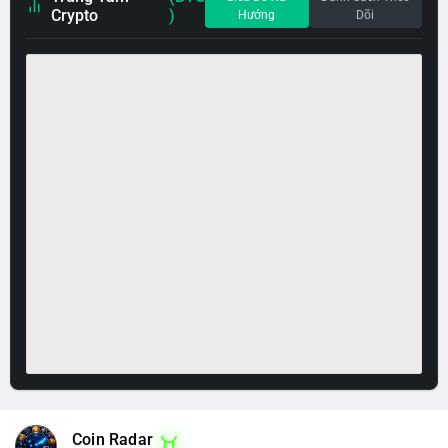
Crypto
)
Hướng
Dõi
Coin Radar