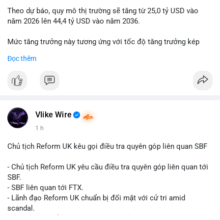
Theo dự báo, quy mô thị trường sẽ tăng từ 25,0 tỷ USD vào
năm 2026 lên 44,4 tỷ USD vào năm 2036.
Mức tăng trưởng này tương ứng với tốc độ tăng trưởng kép
hàng năm (CAGR) đạt 5,9% trong giai đoạn dự báo.
Đọc thêm
Đây là tín hiệu tích cực cho các nhà sản xuất, nhà phân phối và
nhà đầu tư trong ngành vật liệu xây dựng và hạ tầng.
Bạn đánh giá thế nào về tiềm năng của dòng sản phẩm ống
nhựa polyolefin trong tương lai?
Vlike Wire
1 h
Chủ tịch Reform UK kêu gọi điều tra quyên góp liên quan SBF
- Chủ tịch Reform UK yêu cầu điều tra quyên góp liên quan tới
SBF.
- SBF liên quan tới FTX.
- Lãnh đạo Reform UK chuẩn bị đối mặt với cử tri amid
scandal.
- Sự kiện có thể ảnh hưởng đến hình ảnh SBF và FTX.