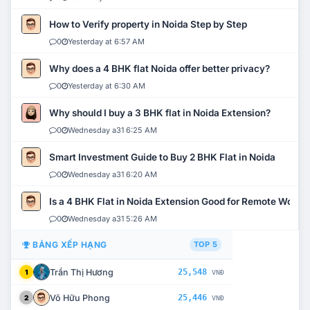
How to Verify property in Noida Step by Step
0
Yesterday at 6:57 AM
Why does a 4 BHK flat Noida offer better privacy?
0
Yesterday at 6:30 AM
Why should I buy a 3 BHK flat in Noida Extension?
0
Wednesday a31 6:25 AM
Smart Investment Guide to Buy 2 BHK Flat in Noida
0
Wednesday a31 6:20 AM
Is a 4 BHK Flat in Noida Extension Good for Remote Work?
0
Wednesday a31 5:26 AM
BẢNG XẾP HẠNG
TOP 5
Trần Thị Hương
25,548
1
VNĐ
Võ Hữu Phong
25,446
2
VNĐ