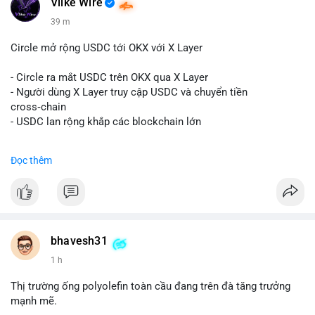
Vlike Wire
$btc
#btc
$eth
#eth
$sol
#sol
$xrp
#xrp
$sky
#sky
$sand
39 m
#sand
$skr
#skr
Circle mở rộng USDC tới OKX với X Layer
#vlikevn
#titanbot
- Circle ra mắt USDC trên OKX qua X Layer
📰 Nguồn: Decrypt
- Người dùng X Layer truy cập USDC và chuyển tiền
cross‑chain
- USDC lan rộng khắp các blockchain lớn
#binancesquare
#cryptonews
#usdc
#okx
#xlayer
Đọc thêm
$usdc
#vlikevn
#titanbot
📰 Nguồn: Cointelegraph
bhavesh31
1 h
Thị trường ống polyolefin toàn cầu đang trên đà tăng trưởng
mạnh mẽ.