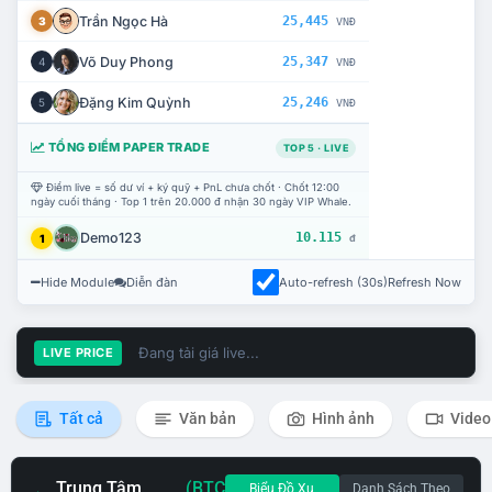
Trần Ngọc Hà
25,445
3
VNĐ
Võ Duy Phong
25,347
4
VNĐ
Đặng Kim Quỳnh
25,246
5
VNĐ
TỔNG ĐIỂM PAPER TRADE
TOP 5 · LIVE
Điểm live = số dư ví + ký quỹ + PnL chưa chốt · Chốt 12:00
ngày cuối tháng · Top 1 trên 20.000 đ nhận 30 ngày VIP Whale.
Demo123
10.115
1
đ
Hide Module
Diễn đàn
Auto-refresh (30s)
Refresh Now
Đang tải giá live...
LIVE PRICE
Tất cả
Văn bản
Hình ảnh
Video
Trung Tâm
(BTC
Biểu Đồ Xu
Danh Sách Theo