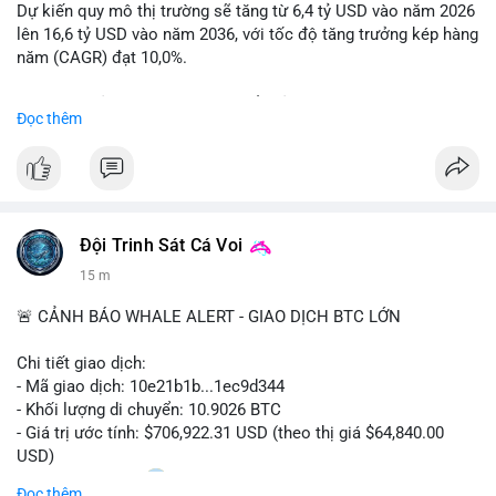
coin (PENGU, CASHCAT) và tin cậy từ các dự án lớn (BTC,
Dự kiến quy mô thị trường sẽ tăng từ 6,4 tỷ USD vào năm 2026
SOL). Rủi ro tăng nếu không có thông tin rõ ràng về quy định.
lên 16,6 tỷ USD vào năm 2036, với tốc độ tăng trưởng kép hàng
năm (CAGR) đạt 10,0%.
📊 Nguồn: Radar Tâm Lý Thị Trường
Sự tăng trưởng này được thúc đẩy bởi nhu cầu ngày càng cao
Đọc thêm
trong các lĩnh vực ô tô, logistics và thiết bị thông minh.
Doanh nghiệp cần theo dõi xu hướng này để nắm bắt cơ hội
đầu tư và phát triển giải pháp kết nối tiên tiến.
Đội Trinh Sát Cá Voi
15 m
🚨 CẢNH BÁO WHALE ALERT - GIAO DỊCH BTC LỚN
Chi tiết giao dịch:
- Mã giao dịch: 10e21b1b...1ec9d344
- Khối lượng di chuyển: 10.9026 BTC
- Giá trị ước tính: $706,922.31 USD (theo thị giá $64,840.00
USD)
- Thời gian: 18:20
0 2026-08-07 UTC
Đọc thêm