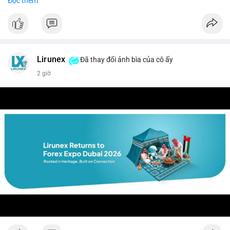
Đọc thêm
$btc $eth
#vlikevn
#titanbot
📰 Nguồn: CoinDesk
Lirunex
Đã thay đổi ảnh bìa của cô ấy
2 giờ