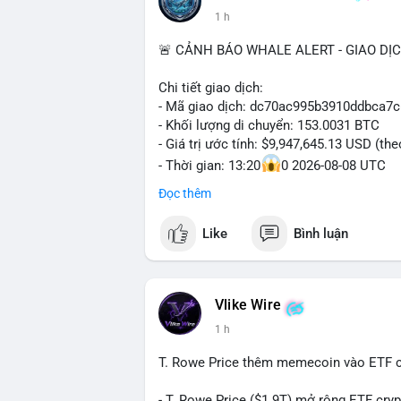
1 h
🚨 CẢNH BÁO WHALE ALERT - GIAO DỊ
Chi tiết giao dịch:
- Mã giao dịch: dc70ac995b3910ddbca7
- Khối lượng di chuyển: 153.0031 BTC
- Giá trị ước tính: $9,947,645.13 USD (th
- Thời gian: 13:20
0 2026-08-08 UTC
Đọc thêm
Nhận định phân tích hành vi của Cá voi:
153 BTC trị giá gần 10 triệu USD được l
Like
Bình luận
nhất. Khối lượng này không quá lớn để 
chức hoặc nhà đầu tư lớn đang tái cơ c
thường là bước chuẩn bị cho lệnh bán tr
nhận là ví lạnh không kết nối internet, k
Vlike Wire
lực bán ngắn hạn. Thời điểm cuối tuần, 
1 h
$65,000 có thể mạnh hơn bình thường kh
T. Rowe Price thêm memecoin vào ETF c
Lời khuyên ngắn gọn cho nhà đầu tư nhỏ 
Theo dõi xác nhận của giao dịch này. Nếu
- T. Rowe Price ($1.9T) mở rộng ETF cr