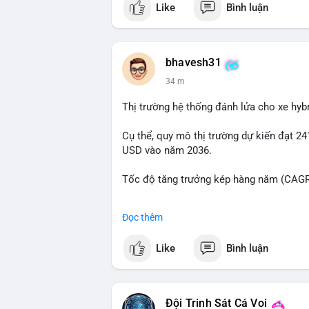
Like
Bình luận
📰 Nguồn: Cointelegraph
bhavesh31
34 m
Thị trường hệ thống đánh lửa cho xe hyb
Cụ thể, quy mô thị trường dự kiến đạt 24
USD vào năm 2036.
Tốc độ tăng trưởng kép hàng năm (CAGR)
Đây là cơ hội lớn cho các nhà sản xuất v
Đọc thêm
#xehybrid
#côngnghệôtô
#thịtrườngtoà
Like
Bình luận
Đội Trinh Sát Cá Voi