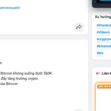
nancesquare
Xu hướn
#titanbo
#vlikevn
#crypto
#binanc
#btc
n
 Bitcoin không xuống dưới $60K
Liên k
c đẩy tăng trưởng crypto
của Bitcoin
BTC VIP #