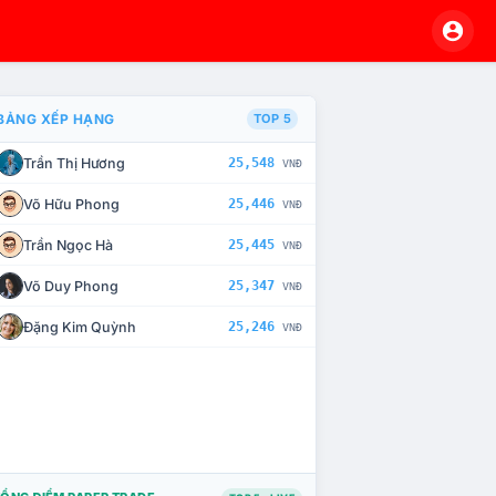
BẢNG XẾP HẠNG
TOP 5
Trần Thị Hương
25,548
VNĐ
À CHẾ TÀI XỬ LÝ VI PHẠM
Võ Hữu Phong
25,446
VNĐ
Trần Ngọc Hà
25,445
VNĐ
Võ Duy Phong
25,347
VNĐ
Đặng Kim Quỳnh
25,246
VNĐ