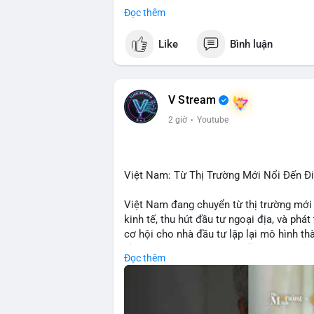
• CoinGecko: Jimothy The Raccoon, Pudgy
Đọc thêm
Tutorial.
• Google Trends: chủ đề bóng đá, địa ph
Like
Bình luận
• LunarCrush: Ethereum, Solana, Dogecoin
etc.
💬 DÒNG CHẢY TIN TỨC & TRUYỀN TH
V Stream
• Telegram: US Senate tiến hành bỏ phiếu
2 giờ
·
Youtube
nhu cầu.
• Binance Square: nhiều trader short, cả
• Binance announcements: hỗ trợ cổ phiế
• Tin tức gần đây: Bitcoin exploit, Bybi
Việt Nam: Từ Thị Trường Mới Nổi Đến 
crypto.
Việt Nam đang chuyển từ thị trường mới
💡 NHẬN ĐỊNH & KHUYẾN NGHỊ:
kinh tế, thu hút đầu tư ngoại địa, và phát
• Tâm lý ngắn hạn: sợ hãi, giảm khối lượ
cơ hội cho nhà đầu tư lặp lại mô hình t
• Khuyến nghị: giữ cẩn thận, tránh short, 
tảng crypto tại Việt Nam cũng tăng trưở
Đọc thêm
đầu tư toàn cầu.
📊 Nguồn: Radar Tâm Lý Thị Trường
🎥 Xem video trực tiếp tại: