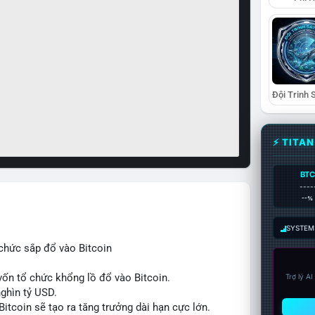
⚡ TITA
BTC
----
--%
SYSTEM:
chức sắp đổ vào Bitcoin
ốn tổ chức khổng lồ đổ vào Bitcoin.
Trợ lý A
nghìn tỷ USD.
itcoin sẽ tạo ra tăng trưởng dài hạn cực lớn.