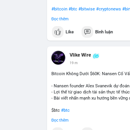
#bitcoin
#btc
#bitwise
#cryptonews
#bi
Đọc thêm
$btc
Like
Bình luận
#vlikevn
#titanbot
📰 Nguồn: CoinDesk
Vlike Wire
19 m
Bitcoin Không Dưới $60K: Nansen Cố Vấ
- Nansen founder Alex Svanevik dự đoán
- Lợi thế từ giao dịch tài sản thực tế thú
- Bài viết nhấn mạnh xu hướng bền vững 
$btc
#btc
Đọc thêm
#vlikevn
#titanbot