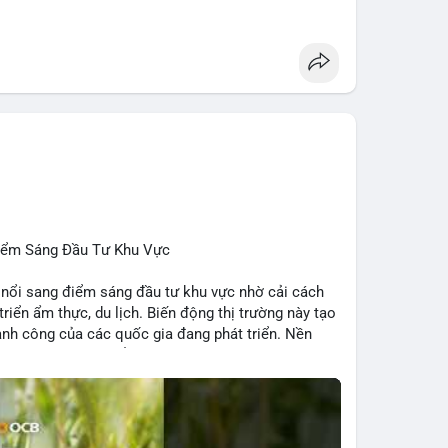
 Penguins, StonkBroker, Cysic, Cronos, Sui,
ương, không liên quan crypto.
, Chainlink, Litecoin, Tesla, UFC, Premier League,
ÔNG:
 Clarity Act, IMF nói stablecoin địa phương tăng
nh báo “short entry”, “điểm mua bán” giảm.
u Apple, IBM, airdrop MMT, competition.
t hack, XRP amendments, Trump media rút khỏi
Điểm Sáng Đầu Tư Khu Vực
 nổi sang điểm sáng đầu tư khu vực nhờ cải cách
 triển ẩm thực, du lịch. Biến động thị trường này tạo
ng, người bán tăng.
hành công của các quốc gia đang phát triển. Nền
tập trung vào stablecoin, theo dõi US legislation.
ng nhờ chính sách ổn định và sự quan tâm từ nhà