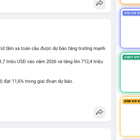
ETH VIP #
rid tầm xa toàn cầu được dự báo tăng trưởng mạnh.
USDT VIP
1,7 triệu USD vào năm 2026 và tăng lên 712,4 triệu
 đạt 11,6% trong giai đoạn dự báo.
à nhà đầu tư trong lĩnh vực công nghệ ô tô xanh.
BNB VIP 
ncầu