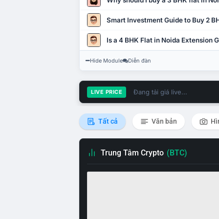
Why should I buy a 3 BHK flat in No
Smart Investment Guide to Buy 2 BH
Is a 4 BHK Flat in Noida Extension
Hide Module
Diễn đàn
Đang tải giá live...
LIVE PRICE
Tất cả
Văn bản
Hì
Trung Tâm Crypto
(BTC)