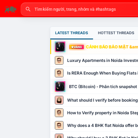
LATEST THREADS
HOTTEST THREADS
CẢNH BÁO BẢO MẬT &amp
VÀNG
Luxury Apartments in Noida Invest
Is RERA Enough When Buying Flats 
BTC (Bitcoin) - Phân tích snapsho
What should I verify before booking
How to Verify property in Noida Ste
Why does a 4 BHK flat Noida offer b