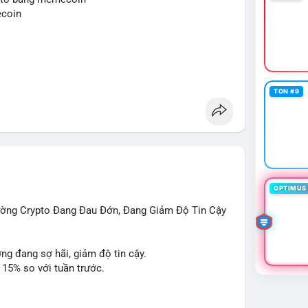
ng sử dụng đòn bẩy cao trong 24 giờ tới khi dòng
ecoin
cùng.
o
mempool
#áplựcbántiềmnăng
TON #9
OPTIMUS 
rường Crypto Đang Đau Đớn, Đang Giảm Độ Tin Cậy
ờng đang sợ hãi, giảm độ tin cậy.
 15% so với tuần trước.