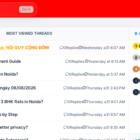
Ctrl K
MOST VIEWED THREADS
1
; NỘI QUY CỘNG ĐỒNG VLIKE.VN: HỆ THỐNG GIÁM SÁT TỰ ĐỘNG V
0
Replies
Wednesday a31 6:07 AM
2
ment Guide
0
Replies
Yesterday at 6:13 AM
3
in Noida?
0
Replies
Yesterday at 5:37 AM
4
t ngày 06/08/2026
0
Replies
Thursday a31 2:43 PM
5
 3 BHK flats in Noida?
0
Replies
Thursday a31 8:01 AM
p by Step
0
Replies
Thursday a31 6:57 AM
etter privacy?
0
Replies
Thursday a31 6:30 AM