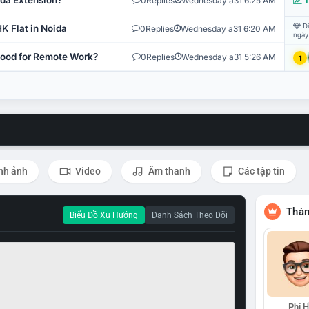
ida Extension?
0
Replies
Wednesday a31 6:25 AM
T
Đi
K Flat in Noida
0
Replies
Wednesday a31 6:20 AM
ngày
 Good for Remote Work?
0
Replies
Wednesday a31 5:26 AM
1
nh ảnh
Video
Âm thanh
Các tập tin
Thàn
Biểu Đồ Xu Hướng
Danh Sách Theo Dõi
Phí 