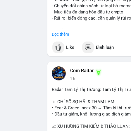
nhịp điều chỉnh ngắn hạn. Tuyệt đối khô
- Chuyển đổi chính sách từ loại bỏ mem
tiền lớn chưa xác định rõ đích đến cuối 
- Mục tiêu đa dạng hóa đầu tư crypto
- Rủi ro: biến động cao, cần quản lý rủi r
#153btc
#10triệuusd
#chuyểnvílớn
#btc
$btc $eth
Đọc thêm
#vlikevn
#titanbot
Like
Bình luận
📰 Nguồn: CoinDesk
Coin Radar
1 h
Radar Tâm Lý Thị Trường: Tâm Lý Thị T
📊 CHỈ SỐ SỢ HÃI & THAM LAM:
• Fear & Greed Index 30 → Tâm lý thị trư
• Đầu tư giảm, khối lượng giao dịch giảm
📈 XU HƯỚNG TÌM KIẾM & THẢO LUẬN: