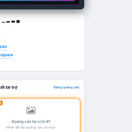
g ▁ ▂ ▃ ▄
t
news
esquare
ết tài trợ
Đăng quảng cáo
1
Quảng cáo tại vị trí #1
Nhấn để đặt quảng cáo của bạn