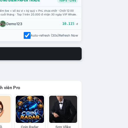
ỔNG ĐIỂM PAPER TRADE
TOP 5 · LIVE
ểm live = số dư ví + ký quỹ + PnL chưa chốt · Chốt 12:00
 cuối tháng · Top 1 trên 20.000 đ nhận 30 ngày VIP Whale.
Demo123
10.115
đ
Auto-refresh (30s)
Refresh Now
h viên Pro
Hồ
Coin Radar
Sơn Vlike