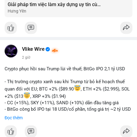
Giải pháp tìm việc làm xây dựng uy tín cùng mức lương thưởng hấp dẫn ?️
Hưng Yên
Vlike Wire
2 giờ
Crypto phục hồi sau Trump lùi về thuế; BitGo IPO 2,1 tỷ USD
- Thị trường crypto xanh sau khi Trump từ bỏ kế hoạch thuế
quan đối với EU; BTC +2% ($89.90
, ETH +2% ($2.995), SOL
+2% ($13
, XRP +3% ($1.94)
- CC (+15%), SKY (+11%), SAND (+10%) dẫn đầu tăng giá
- BitGo công bố IPO tại 18 USD/cổ phần, tổng giá trị ~2 tỷ USD
- Vitalik Buterin đề xuất DVT staking bản địa để tăng cường
Đọc thêm
bảo mật và phi tập trung Ethereum
- Hong Kong phát hành giấy phép stablecoin mới với yêu cầu
tuân thủ nghiêm ngặt