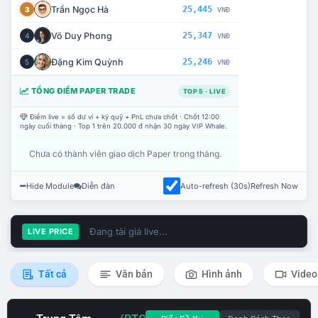
Trần Ngọc Hà
25,445
3
VNĐ
Võ Duy Phong
25,347
4
VNĐ
Đặng Kim Quỳnh
25,246
5
VNĐ
TỔNG ĐIỂM PAPER TRADE
TOP 5 · LIVE
Điểm live = số dư ví + ký quỹ + PnL chưa chốt · Chốt 12:00
ngày cuối tháng · Top 1 trên 20.000 đ nhận 30 ngày VIP Whale.
Chưa có thành viên giao dịch Paper trong tháng.
Hide Module
Diễn đàn
Auto-refresh (30s)
Refresh Now
Đang tải giá live...
LIVE PRICE
Tất cả
Văn bản
Hình ảnh
Video