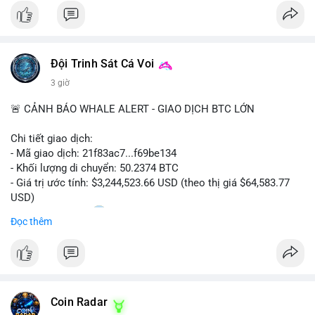
#bitcoin
#cryptosecurity
#blockchain
#binancesquare
#btc
$btc
Đội Trinh Sát Cá Voi
#vlikevn
#titanbot
3 giờ
📰 Nguồn: Cointelegraph
🚨 CẢNH BÁO WHALE ALERT - GIAO DỊCH BTC LỚN
Chi tiết giao dịch:
- Mã giao dịch: 21f83ac7...f69be134
- Khối lượng di chuyển: 50.2374 BTC
- Giá trị ước tính: $3,244,523.66 USD (theo thị giá $64,583.77
USD)
- Thời gian: 01:20
1 2026-08-06 UTC
Đọc thêm
Nhận định phân tích: Giao dịch 50.2374 BTC trị giá hơn 3.24
triệu USD được phát hiện trong mempool, chưa được xác
nhận. Với quy mô này, khả năng cao cá voi đang thực hiện
chiến lược chuyển ví lạnh để tích lũy dài hạn, không phải hành
Coin Radar
động bán tháo. Tuy nhiên, nếu dòng tiền này hướng về ví sàn