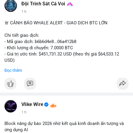
#binancesquare
#cryptonews
#digitalassetmarketclarityact
Đội Trinh Sát Cá Voi
#regulation
#cryptoregulation
1 h
$btc $eth
🚨 CẢNH BÁO WHALE ALERT - GIAO DỊCH BTC LỚN
#vlikevn
#titanbot
Chi tiết giao dịch:
- Mã giao dịch: b6b6d4e8...06a412b8
📰 Nguồn: CoinDesk
- Khối lượng di chuyển: 7.0000 BTC
- Giá trị ước tính: $451,731.32 USD (theo thị giá $64,533.12
USD)
- Thời gian: 03:19:44 2026-08-06 UTC
Đọc thêm
Nhận định phân tích:
Cá voi chuyển 7 BTC trị giá hơn 451 nghìn USD từ một địa chỉ
không xác định. Quy mô này nằm ở mức trung bình so với các
giao dịch whale điển hình, chưa đủ lớn để tạo áp lực bán trực
tiếp lên thị trường. Với mức giá hiện tại, động thái này thiên về
Vlike Wire
khả năng tái phân bổ danh mục đầu tư hoặc chuẩn bị thanh
1 h
khoản cho các giao dịch OTC. Tâm lý thị trường có thể bị ảnh
hưởng nhẹ, nhưng không đủ để gây biến động mạnh.
Block nâng dự báo 2026 nhờ kết quả kinh doanh ấn tượng và
ứng dụng AI