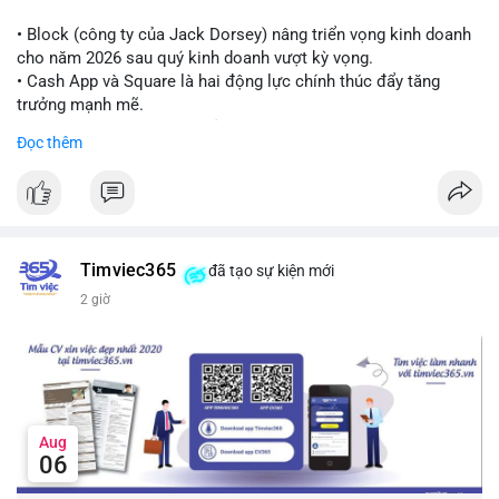
Lời khuyên cho nhà đầu tư nhỏ lẻ:
Theo dõi thêm các giao dịch lớn liên tiếp trong 24 giờ tới. Nếu
• Block (công ty của Jack Dorsey) nâng triển vọng kinh doanh
xuất hiện chuỗi chuyển tiền lên sàn, cần thận trọng trước nguy
cho năm 2026 sau quý kinh doanh vượt kỳ vọng.
cơ điều chỉnh. Tránh hành động theo cảm xúc khi chưa xác
• Cash App và Square là hai động lực chính thúc đẩy tăng
nhận đầy đủ dòng tiền.
trưởng mạnh mẽ.
• Công ty tuyên bố đang mở rộng ứng dụng AI vào hầu hết các
Đọc thêm
#7btc
#chuyenvilanh
#giaodichwhale
#btcmempool
#451kusd
quy trình phát triển phần mềm.
#block
#ai
#fintech
#cryptonews
#binancesquare
$btc $eth
Timviec365
đã tạo sự kiện mới
#vlikevn
#titanbot
2 giờ
📰 Nguồn: Cointelegraph
Aug
06