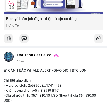
Aug
06
Bí quyết săn job điện - điện tử xịn xò để gia tăng thu nhập ⚡
Hưng Yên
Đội Trinh Sát Cá Voi
10 m
🚨 CẢNH BÁO WHALE ALERT - GIAO DỊCH BTC LỚN
Chi tiết giao dịch:
- Mã giao dịch: 2c9350b3...17414453
- Khối lượng di chuyển: 8.8939 BTC
- Giá trị ước tính: $574,810.10 USD (theo thị giá $64,630.00
USD)
- Thời gian: 04:19:58 2026-08-06 UTC