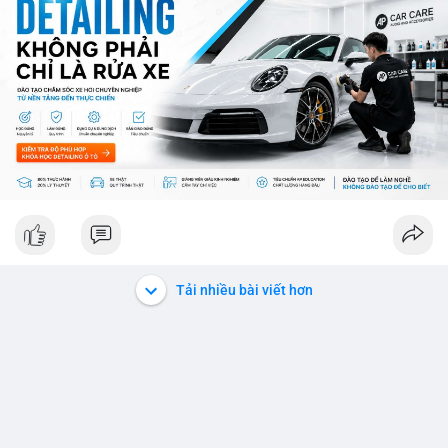
ro từ việc sàn Binance và các vấn đề pháp lý.
💡 NHẬN ĐỊNH & KHUYẾN NGHỊ: Thị trường đang ở giai đoạn
sợ mạo cực độ, có thể kéo dài nếu không có tín hiệu tích cực
rõ ràng. Các coin lớn như Ethereum, Solana vẫn được theo dõi
nhưng không đủ để khắc phục tâm lý sợ mạo. Người đầu tư
nên cẩn trọng, tập trung vào phân tích kỹ thuật và theo dõi các
thông tin chính từ các nguồn tin uy tín.
📊 Nguồn: Radar Tâm Lý Thị Trường
Tải nhiều bài viết hơn