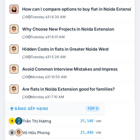
How can I compare options to buy flat in Noida Extension?
0
Tuesday a31 6:30 AM
Why Choose New Projects in Noida Extension
0
Tuesday a31 6:01 AM
Hidden Costs in flats in Greater Noida West
0
Tuesday a31 5:26 AM
Avoid Common Interview Mistakes and Impress
0
Monday a31 10:55 AM
Are flats in Noida Extension good for families?
0
Monday a31 7:10 AM
BẢNG XẾP HẠNG
TOP 5
Trần Thị Hương
25,548
1
VNĐ
Võ Hữu Phong
25,446
2
VNĐ