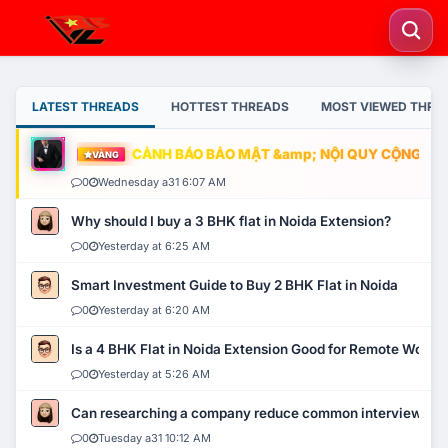
LATEST THREADS
HOTTEST THREADS
MOST VIEWED THRE
CẢNH BÁO BẢO MẬT &amp; NỘI QUY CỘNG ĐỒNG
VÀNG
0
Wednesday a31 6:07 AM
Why should I buy a 3 BHK flat in Noida Extension?
0
Yesterday at 6:25 AM
Smart Investment Guide to Buy 2 BHK Flat in Noida
0
Yesterday at 6:20 AM
Is a 4 BHK Flat in Noida Extension Good for Remote Work?
0
Yesterday at 5:26 AM
Can researching a company reduce common interview mi
0
Tuesday a31 10:12 AM