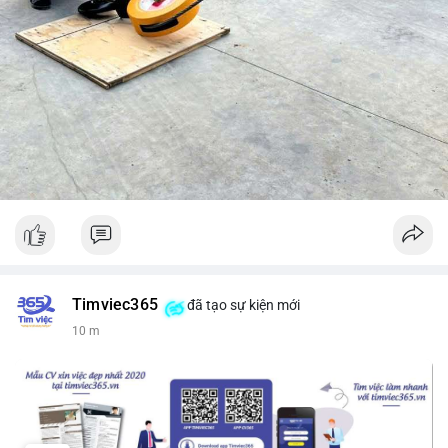
Timviec365
đã tạo sự kiện mới
10 m