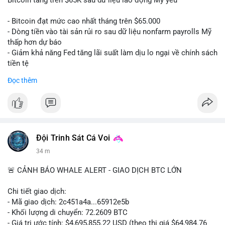
📰 Nguồn: CoinDesk
- Bitcoin đạt mức cao nhất tháng trên $65.000
- Dòng tiền vào tài sản rủi ro sau dữ liệu nonfarm payrolls Mỹ
thấp hơn dự báo
- Giảm khả năng Fed tăng lãi suất làm dịu lo ngại về chính sách
tiền tệ
#binancesquare
#cryptonews
#btc
Đọc thêm
$btc
#vlikevn
#titanbot
📰 Nguồn: Cointelegraph
Đội Trinh Sát Cá Voi
34 m
🚨 CẢNH BÁO WHALE ALERT - GIAO DỊCH BTC LỚN
Chi tiết giao dịch:
- Mã giao dịch: 2c451a4a...65912e5b
- Khối lượng di chuyển: 72.2609 BTC
- Giá trị ước tính: $4,695,855.22 USD (theo thị giá $64,984.76