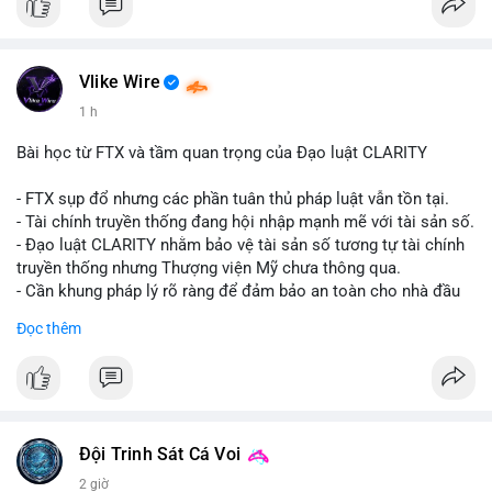
#vlikevn
#titanbot
📰 Nguồn: CoinDesk
Vlike Wire
1 h
Bài học từ FTX và tầm quan trọng của Đạo luật CLARITY
- FTX sụp đổ nhưng các phần tuân thủ pháp luật vẫn tồn tại.
- Tài chính truyền thống đang hội nhập mạnh mẽ với tài sản số.
- Đạo luật CLARITY nhằm bảo vệ tài sản số tương tự tài chính
truyền thống nhưng Thượng viện Mỹ chưa thông qua.
- Cần khung pháp lý rõ ràng để đảm bảo an toàn cho nhà đầu
tư.
Đọc thêm
#binancesquare
#cryptonews
#ftx
#regulation
#clarityact
$btc $eth
#vlikevn
#titanbot
Đội Trinh Sát Cá Voi
2 giờ