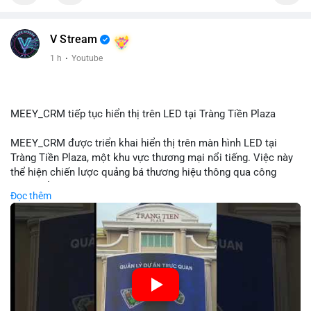
📰 Nguồn: Cointelegraph
V Stream
1 h
·
Youtube
MEEY_CRM tiếp tục hiển thị trên LED tại Tràng Tiền Plaza
MEEY_CRM được triển khai hiển thị trên màn hình LED tại
Tràng Tiền Plaza, một khu vực thương mại nổi tiếng. Việc này
thể hiện chiến lược quảng bá thương hiệu thông qua công
nghệ hiển thị công cộng. Tràng Tiền Plaza thu hút lượng khách
Đọc thêm
lớn hàng ngày, giúp tăng cường nhận diện thương hiệu
MEEY_CRM. Mô hình này kết hợp công nghệ LED với việc đặt
sản tại điểm giao thông quan trọng.
🎥 Xem video trực tiếp tại:
Nguồn: Đồng Tâm