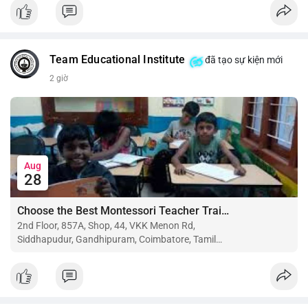
$btc $eth
#vlikevn
#titanbot
Team Educational Institute
đã tạo sự kiện mới
📰 Nguồn: CoinDesk
2 giờ
Aug
28
Choose the Best Montessori Teacher Training Institute in Coimbatore for a Rewarding Career
2nd Floor, 857A, Shop, 44, VKK Menon Rd,
Siddhapudur, Gandhipuram, Coimbatore, Tamil
Nadu 641044