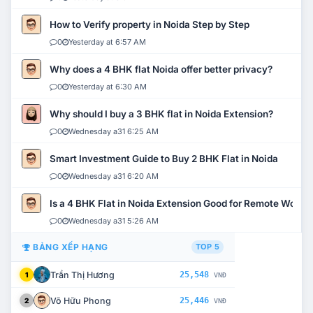
How to Verify property in Noida Step by Step
0
Yesterday at 6:57 AM
Why does a 4 BHK flat Noida offer better privacy?
0
Yesterday at 6:30 AM
Why should I buy a 3 BHK flat in Noida Extension?
0
Wednesday a31 6:25 AM
Smart Investment Guide to Buy 2 BHK Flat in Noida
0
Wednesday a31 6:20 AM
Is a 4 BHK Flat in Noida Extension Good for Remote Work?
0
Wednesday a31 5:26 AM
BẢNG XẾP HẠNG
TOP 5
Trần Thị Hương
25,548
1
VNĐ
Võ Hữu Phong
25,446
2
VNĐ