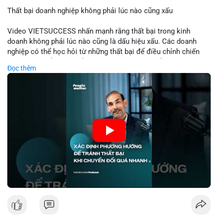
Thất bại doanh nghiệp không phải lúc nào cũng xấu
📰 Nguồn: Cointelegraph
Video VIETSUCCESS nhấn mạnh rằng thất bại trong kinh
doanh không phải lúc nào cũng là dấu hiệu xấu. Các doanh
nghiệp có thể học hỏi từ những thất bại để điều chỉnh chiến
lược, phát triển sản phẩm mới, hoặc phát hiện lỗi trong quy
Đọc thêm
trình. Trong lĩnh vực tài chính và crypto, hiểu rõ nguyên nhân
thất bại giúp quản lý rủi ro hiệu quả và tránh lặp lại sai lầm.
Điều này đặc biệt quan trọng khi áp dụng vào các mô hình kinh
doanh mới hoặc đầu tư vào dự án blockchain.
🎥 Xem video trực tiếp tại:
Nguồn: VIETSUCCESS