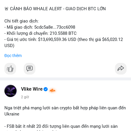
📰 Nguồn: CoinDesk
🚨 CẢNH BÁO WHALE ALERT - GIAO DỊCH BTC LỚN
Chi tiết giao dịch:
- Mã giao dịch: 5cdc5a8e...73cc6098
- Khối lượng di chuyển: 210.5588 BTC
- Giá trị ước tính: $13,690,559.36 USD (theo thị giá $65,020.12
USD)
- Thời gian: 14:19:51 2026-08-07 UTC
Đọc thêm
Nhận định phân tích hành vi của Cá voi dựa trên giao dịch này
(ví dụ: chuyển dịch lượng lớn coin, gom hàng ví lạnh, áp lực
bán tiềm năng...) và tác động tâm lý thị trường.
Lời khuyên ngắn gọn cho nhà đầu tư nhỏ lẻ.
Vlike Wire
Hashtags: Tự trích xuất 3-5 hashtag ĐỘC NHẤT từ nội dung
2 giờ
chính của bài viết này. Hashtag phải là các từ khóa cụ thể xuất
hiện trong bài (khối lượng BTC, hành vi cá voi, loại ví, mức giá
Nga triệt phá mạng lưới sàn crypto bất hợp pháp liên quan đến
USD). TUYỆT ĐỐI KHÔNG lặp lại các hashtag chung chung
Ukraine
giống nhau ở mọi bài như
#whalealert
,
#smartmoney
,
#cryptonews
,
#vlikesignals
. Mỗi bài viết phải có bộ hashtag
- FSB bắt ít nhất 20 đối tượng liên quan đến mạng lưới sàn