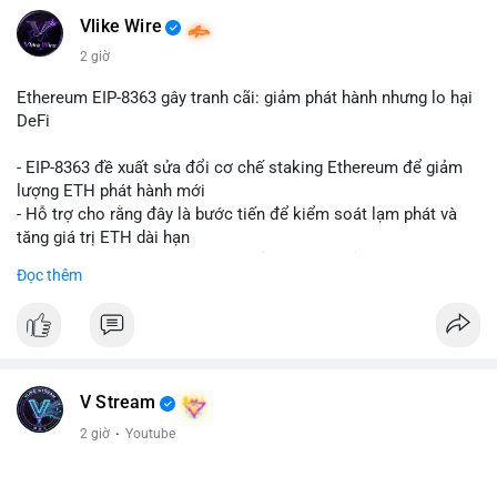
Vlike Wire
2 giờ
Ethereum EIP-8363 gây tranh cãi: giảm phát hành nhưng lo hại
DeFi
- EIP-8363 đề xuất sửa đổi cơ chế staking Ethereum để giảm
lượng ETH phát hành mới
- Hỗ trợ cho rằng đây là bước tiến để kiểm soát lạm phát và
tăng giá trị ETH dài hạn
- Các nhà phê bình lo ngại việc giảm phần thưởng sẽ làm yếu
Đọc thêm
động lực staking, ảnh hưởng đến bảo mật mạng lưới
- Lo ngại thêm: có thể làm giảm hấp dẫn của DeFi, giảm sự phi
tập trung và làm chậm sự tham gia của nhà đầu tư istituционаl
- Diễn ra trong bối cảnh Ethereum đang cân bằng giữa giảm
phát hành và duy trì sức hấp dẫn cho hệ sinh thái
#binancesquare
#cryptonews
#eth
#defi
#eip8363
V Stream
2 giờ
·
Youtube
$eth
#vlikevn
#titanbot