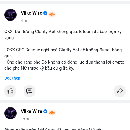
Vlike Wire
4 m
OKX: Đối tượng Clarity Act không qua, Bitcoin đã bao trọn kỳ
vọng
- OKX CEO Rafique nghi ngờ Clarity Act sẽ không được thông
qua.
- Ông cho rằng phe Đỏ không có động lực đưa thắng lợi crypto
cho phe Nữ trước kỳ bầu cử giữa kỳ.
- Sự lạc quan đã được giá Bitcoin phản ánh, không cần thêm
Đọc thêm
hỗ trợ pháp lý.
- Nếu luật không qua, Bitcoin vẫn duy trì mức giá hiện tại.
#binancesquare
#cryptonews
#btc
$btc
Vlike Wire
19 m
#vlikevn
#titanbot
Bitcoin tăng trên $65K sau dữ liệu lao động Mỹ yếu