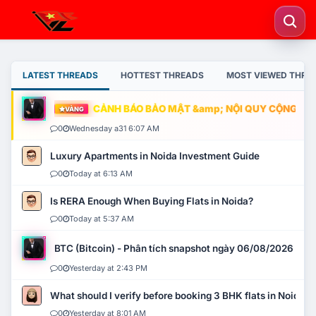
LATEST THREADS
HOTTEST THREADS
MOST VIEWED THRE
CẢNH BÁO BẢO MẬT &amp; NỘI QUY CỘNG ĐỒNG
VÀNG
0
Wednesday a31 6:07 AM
Luxury Apartments in Noida Investment Guide
0
Today at 6:13 AM
Is RERA Enough When Buying Flats in Noida?
0
Today at 5:37 AM
BTC (Bitcoin) - Phân tích snapshot ngày 06/08/2026
0
Yesterday at 2:43 PM
What should I verify before booking 3 BHK flats in Noida?
0
Yesterday at 8:01 AM