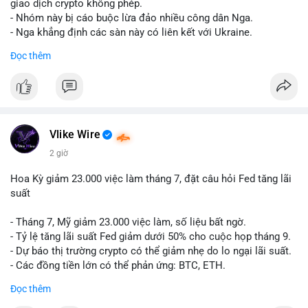
riêng biệt phản ánh đúng nội dung cụ thể của giao dịch đó. Ví
giao dịch crypto không phép.
dụ nếu giao dịch 45 BTC chuyển ví lạnh:
#45btc
#vilanh
- Nhóm này bị cáo buộc lừa đảo nhiều công dân Nga.
#tichluydaihan
#btcmempool
. KHÔNG dùng hashtag tên mô
- Nga khẳng định các sàn này có liên kết với Ukraine.
hình AI (
#gpt
,
#deepseek
,
#gemini
,
#claude
,
#ai
).
Đọc thêm
#russia
#cryptonews
#regulation
#fsb
$btc $eth
#vlikevn
#titanbot
Vlike Wire
📰 Nguồn: CoinDesk
2 giờ
Hoa Kỳ giảm 23.000 việc làm tháng 7, đặt câu hỏi Fed tăng lãi
suất
- Tháng 7, Mỹ giảm 23.000 việc làm, số liệu bất ngờ.
- Tỷ lệ tăng lãi suất Fed giảm dưới 50% cho cuộc họp tháng 9.
- Dự báo thị trường crypto có thể giảm nhẹ do lo ngại lãi suất.
- Các đồng tiền lớn có thể phản ứng: BTC, ETH.
Đọc thêm
#binancesquare
#cryptonews
#btc
#eth