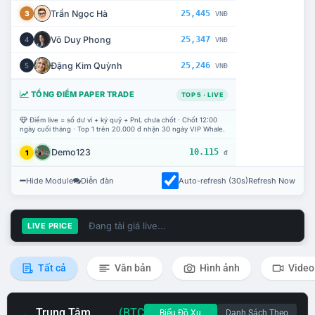
Trần Ngọc Hà
25,445
3
VNĐ
Võ Duy Phong
25,347
4
VNĐ
Đặng Kim Quỳnh
25,246
5
VNĐ
TỔNG ĐIỂM PAPER TRADE
TOP 5 · LIVE
Điểm live = số dư ví + ký quỹ + PnL chưa chốt · Chốt 12:00
ngày cuối tháng · Top 1 trên 20.000 đ nhận 30 ngày VIP Whale.
Demo123
10.115
1
đ
Hide Module
Diễn đàn
Auto-refresh (30s)
Refresh Now
Đang tải giá live...
LIVE PRICE
Tất cả
Văn bản
Hình ảnh
Video
Trung Tâm
(BTC
Biểu Đồ Xu
Danh Sách Theo