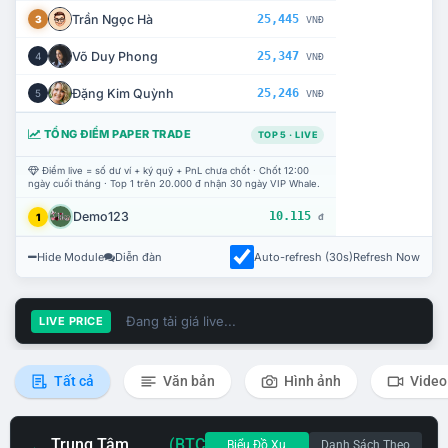
Trần Ngọc Hà
25,445
3
VNĐ
Võ Duy Phong
25,347
4
VNĐ
Đặng Kim Quỳnh
25,246
5
VNĐ
TỔNG ĐIỂM PAPER TRADE
TOP 5 · LIVE
Điểm live = số dư ví + ký quỹ + PnL chưa chốt · Chốt 12:00
ngày cuối tháng · Top 1 trên 20.000 đ nhận 30 ngày VIP Whale.
Demo123
10.115
1
đ
Hide Module
Diễn đàn
Auto-refresh (30s)
Refresh Now
Đang tải giá live...
LIVE PRICE
Tất cả
Văn bản
Hình ảnh
Video
Trung Tâm
(BTC
Biểu Đồ Xu
Danh Sách Theo