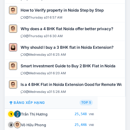
How to Verify property in Noida Step by Step
0
Thursday a31 6:57 AM
Why does a 4 BHK flat Noida offer better privacy?
0
Thursday a31 6:30 AM
Why should I buy a 3 BHK flat in Noida Extension?
0
Wednesday a31 6:25 AM
Smart Investment Guide to Buy 2 BHK Flat in Noida
0
Wednesday a31 6:20 AM
Is a 4 BHK Flat in Noida Extension Good for Remote Work?
0
Wednesday a31 5:26 AM
BẢNG XẾP HẠNG
TOP 5
Trần Thị Hương
25,548
1
VNĐ
Võ Hữu Phong
25,446
2
VNĐ