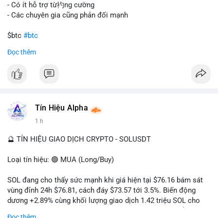
gây sốc thanh khoản tức thời, nhưng vẫn đủ sức tạo biến động
- Có ít hỗ trợ từ礿ng cường
tâm lý ngắn hạn nếu hướng đến sàn tập trung.
- Các chuyên gia cũng phản đối mạnh
Lời khuyên cho nhà đầu tư nhỏ lẻ:
$btc
#btc
Theo dõi các giao dịch tiếp theo từ cùng địa chỉ ví để xác nhận
Đọc thêm
hướng đi của dòng tiền. Tránh hành động theo cảm xúc, ưu
#vlikevn
#titanbot
tiên quản trị rủi ro và không mở vị thế lớn trước khi có tín hiệu
rõ ràng về đích đến của số BTC này.
📰 Nguồn: CoinDesk
#94dot58btc
#vilanh
#chuyentiencavoi
#btcmempool
#dongtienlon
Tín Hiệu Alpha
1 h
🔮 TÍN HIỆU GIAO DỊCH CRYPTO - SOLUSDT
Loại tín hiệu: 🟢 MUA (Long/Buy)
SOL đang cho thấy sức mạnh khi giá hiện tại $76.16 bám sát
vùng đỉnh 24h $76.81, cách đáy $73.57 tới 3.5%. Biến động
dương +2.89% cùng khối lượng giao dịch 1.42 triệu SOL cho
thấy lực cầu chủ động đang chiếm ưu thế, phe mua kiểm soát
Đọc thêm