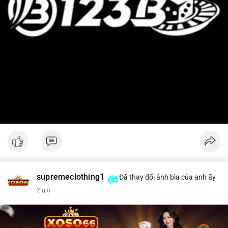
supremeclothing1
Đã thay đổi ảnh bìa của anh ấy
2 giờ