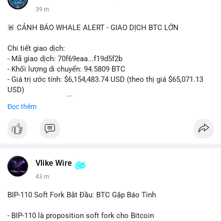
39 m
🚨 CẢNH BÁO WHALE ALERT - GIAO DỊCH BTC LỚN
Chi tiết giao dịch:
- Mã giao dịch: 70f69eaa...f19d5f2b
- Khối lượng di chuyển: 94.5809 BTC
- Giá trị ước tính: $6,154,483.74 USD (theo thị giá $65,071.13
USD)
- Thời gian: 20:19
1 2026-08-08 UTC
Đọc thêm
Nhận định phân tích:
Khối lượng 94.58 BTC trị giá hơn 6.15 triệu USD được di
chuyển trong một giao dịch duy nhất cho thấy dấu hiệu của
một tổ chức hoặc cá nhân sở hữu lượng tài sản lớn. Động thái
Vlike Wire
này có thể phản ánh ba kịch bản chính: thứ nhất, cá voi đang
chuẩn bị thanh khoản bằng cách chuyển lên sàn giao dịch, tạo
43 m
áp lực bán tiềm năng; thứ hai, tài sản được chuyển vào ví lạnh
để nắm giữ dài hạn, thể hiện niềm tin vào xu hướng tăng; thứ
BIP-110 Soft Fork Bắt Đầu: BTC Gặp Báo Tình
ba, hành vi chia tách hoặc tái cấu trúc danh mục nhằm phân
tán rủi ro. Với mức giá 65K, khối lượng này không quá lớn để
- BIP-110 là proposition soft fork cho Bitcoin