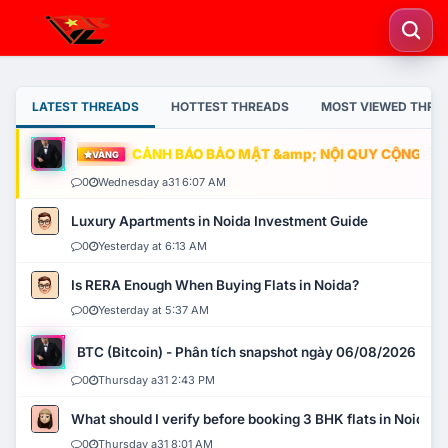
LATEST THREADS
HOTTEST THREADS
MOST VIEWED THRE
CẢNH BÁO BẢO MẬT &amp; NỘI QUY CỘNG ĐỒNG
VÀNG
0
Wednesday a31 6:07 AM
Luxury Apartments in Noida Investment Guide
0
Yesterday at 6:13 AM
Is RERA Enough When Buying Flats in Noida?
0
Yesterday at 5:37 AM
BTC (Bitcoin) - Phân tích snapshot ngày 06/08/2026
0
Thursday a31 2:43 PM
What should I verify before booking 3 BHK flats in Noida?
0
Thursday a31 8:01 AM