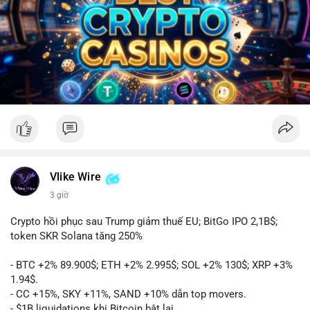
Vlike Wire
3 giờ
Crypto hồi phục sau Trump giảm thuế EU; BitGo IPO 2,1B$;
token SKR Solana tăng 250%
- BTC +2% 89.900$; ETH +2% 2.995$; SOL +2% 130$; XRP +3%
1.94$.
- CC +15%, SKY +11%, SAND +10% dẫn top movers.
- $1B liquidations khi Bitcoin bật lại.