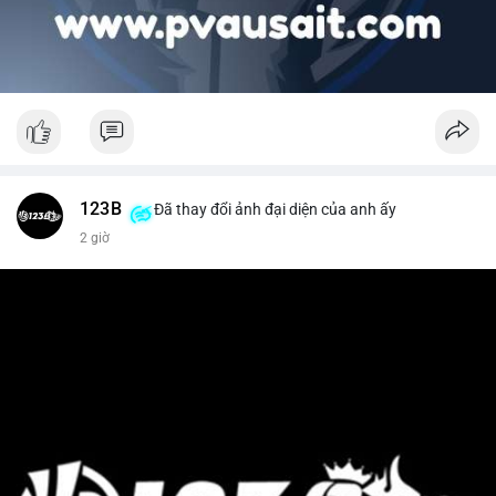
123B
Đã thay đổi ảnh đại diện của anh ấy
2 giờ