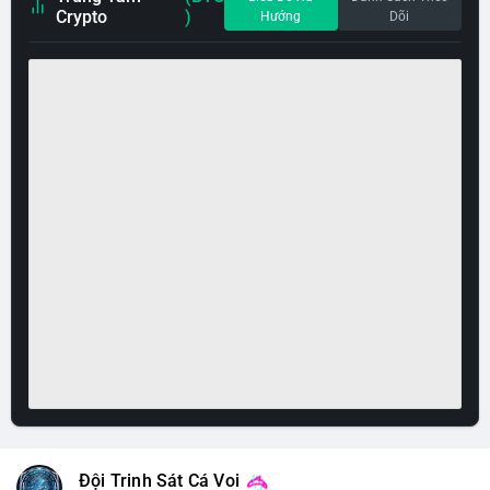
Crypto
)
Hướng
Dõi
Đội Trinh Sát Cá Voi