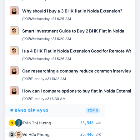
Why should I buy a 3 BHK flat in Noida Extension?
0
Wednesday a31 6:25 AM
Smart Investment Guide to Buy 2 BHK Flat in Noida
0
Wednesday a31 6:20 AM
Is a 4 BHK Flat in Noida Extension Good for Remote Work?
0
Wednesday a31 5:26 AM
Can researching a company reduce common interview mi
0
Tuesday a31 10:12 AM
How can I compare options to buy flat in Noida Extension?
0
Tuesday a31 6:30 AM
BẢNG XẾP HẠNG
TOP 5
Trần Thị Hương
25,548
1
VNĐ
Võ Hữu Phong
25,446
2
VNĐ