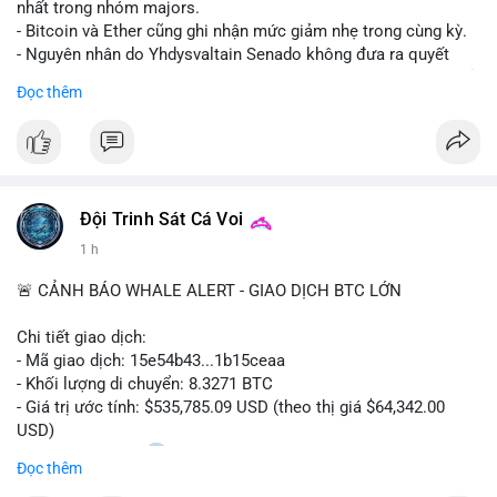
nhất trong nhóm majors.
- Bitcoin và Ether cũng ghi nhận mức giảm nhẹ trong cùng kỳ.
- Nguyên nhân do Yhdysvaltain Senado không đưa ra quyết
định về luật Clarity Act (luật cấu trúc thị trường) trước khi nghỉ
Đọc thêm
hè, đẩy việc thảo luận sang tháng 9.
- Việc trì hoãn pháp lý làm tăng sự không chắc chắn quanh
XRP và Ripple, ảnh hưởng đến tâm lý nhà đầu tư.
#binancesquare
#cryptonews
#xrp
#btc
#eth
#clarityact
#ripple
Đội Trinh Sát Cá Voi
1 h
$xrp $btc $eth
🚨 CẢNH BÁO WHALE ALERT - GIAO DỊCH BTC LỚN
#vlikevn
#titanbot
Chi tiết giao dịch:
📰 Nguồn: CoinDesk
- Mã giao dịch: 15e54b43...1b15ceaa
- Khối lượng di chuyển: 8.3271 BTC
- Giá trị ước tính: $535,785.09 USD (theo thị giá $64,342.00
USD)
- Thời gian: 04:20
0 2026-08-07 UTC
Đọc thêm