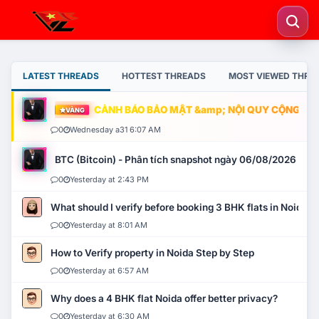
LATEST THREADS
HOTTEST THREADS
MOST VIEWED THRE
CẢNH BÁO BẢO MẬT &amp; NỘI QUY CỘNG ĐỒNG
VÀNG
0
Wednesday a31 6:07 AM
BTC (Bitcoin) - Phân tích snapshot ngày 06/08/2026
0
Yesterday at 2:43 PM
What should I verify before booking 3 BHK flats in Noida?
0
Yesterday at 8:01 AM
How to Verify property in Noida Step by Step
0
Yesterday at 6:57 AM
Why does a 4 BHK flat Noida offer better privacy?
0
Yesterday at 6:30 AM