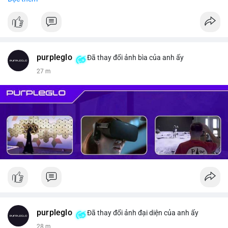
#vlikevn
#titanbot
📰 Nguồn: CoinDesk
purpleglo
Đã thay đổi ảnh bìa của anh ấy
27 m
purpleglo
Đã thay đổi ảnh đại diện của anh ấy
28 m