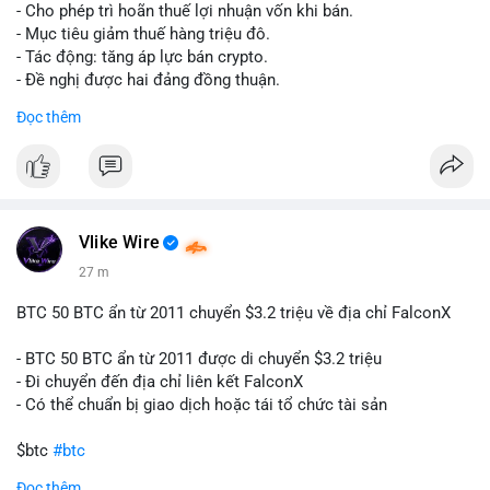
tái cơ cấu danh mục trước phiên giao dịch Âu-Mỹ. Tâm lý thị
- Cho phép trì hoãn thuế lợi nhuận vốn khi bán.
trường có thể dao động nhẹ khi nhà đầu tư nhỏ lẻ theo dõi
- Mục tiêu giảm thuế hàng triệu đô.
động thái này.
- Tác động: tăng áp lực bán crypto.
- Đề nghị được hai đảng đồng thuận.
Lời khuyên cho nhà đầu tư nhỏ lẻ: Theo dõi xác nhận giao dịch
#clarity
#trump
#crypto
#tax
#bloomberg
Đọc thêm
và điểm đến của số BTC này trong 2-4 giờ tới. Nếu dòng tiền
vào sàn, cân nhắc giảm đòn bẩy hoặc chốt lời một phần để
$btc $eth
phòng thủ. Nếu vào ví lạnh, có thể duy trì chiến lược nắm giữ
hiện tại mà không cần hoảng loạn.
#vlikevn
#titanbot
#160btc
#vilanh
#thanhkhoansan
#aplucban
#btcmempool
📰 Nguồn: Cointelegraph
Vlike Wire
27 m
BTC 50 BTC ẩn từ 2011 chuyển $3.2 triệu về địa chỉ FalconX
- BTC 50 BTC ẩn từ 2011 được di chuyển $3.2 triệu
- Đi chuyển đến địa chỉ liên kết FalconX
- Có thể chuẩn bị giao dịch hoặc tái tổ chức tài sản
$btc
#btc
Đọc thêm