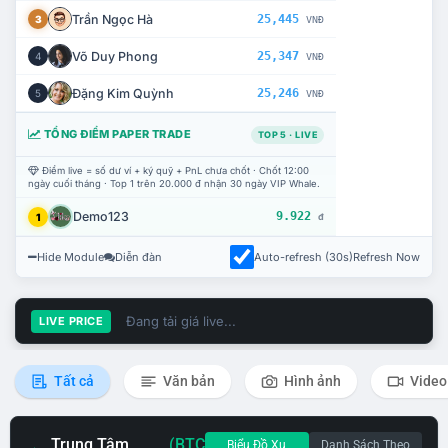
Trần Ngọc Hà
25,445
3
VNĐ
Võ Duy Phong
25,347
4
VNĐ
Đặng Kim Quỳnh
25,246
5
VNĐ
TỔNG ĐIỂM PAPER TRADE
TOP 5 · LIVE
Điểm live = số dư ví + ký quỹ + PnL chưa chốt · Chốt 12:00
ngày cuối tháng · Top 1 trên 20.000 đ nhận 30 ngày VIP Whale.
Demo123
9.922
1
đ
Hide Module
Diễn đàn
Auto-refresh (30s)
Refresh Now
Đang tải giá live...
LIVE PRICE
Tất cả
Văn bản
Hình ảnh
Video
Trung Tâm
(BTC
Biểu Đồ Xu
Danh Sách Theo