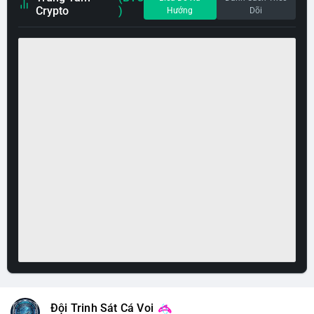
Crypto
)
Hướng
Dõi
Đội Trinh Sát Cá Voi