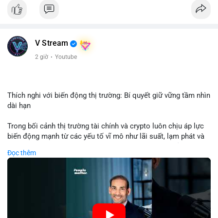
Nhận định phân tích: Giao dịch 8.3271 BTC trị giá hơn nửa triệu
USD được thực hiện trong khung giờ sáng sớm, cho thấy dấu
hiệu của một tổ chức hoặc cá nhân sở hữu lượng tài sản lớn.
Quy mô chuyển động này nằm ở mức trung bình - lớn, không
V Stream
đủ tạo áp lực bán trực tiếp lên thị trường nhưng phản ánh tâm
lý thận trọng của cá voi. Nếu dòng tiền này hướng về ví sàn
2 giờ
·
Youtube
giao dịch, khả năng cao là động thái chuẩn bị thanh khoản
hoặc chốt lời một phần; ngược lại, nếu chuyển sang ví lạnh, đó
là tín hiệu tích lũy dài hạn, củng cố niềm tin vào xu hướng tăng
của BTC.
Thích nghi với biến động thị trường: Bí quyết giữ vững tầm nhìn
dài hạn
Lời khuyên: Nhà đầu tư nhỏ lẻ nên theo dõi thêm 2-3 giao dịch
tương tự trong 24 giờ tới để xác nhận xu hướng. Không nên
Trong bối cảnh thị trường tài chính và crypto luôn chịu áp lực
hành động vội vàng dựa trên một giao dịch đơn lẻ, hãy ưu tiên
biến động mạnh từ các yếu tố vĩ mô như lãi suất, lạm phát và
quản trị rủi ro và giữ kỷ luật với kế hoạch đầu tư đã đề ra.
chính sách tiền tệ, việc duy trì tầm nhìn chiến lược trở thành
Đọc thêm
chìa khóa để đầu tư viên vượt qua giai đoạn không chắc chắn.
#8dot3271btc
#giaodichlon
#vilanh
#tamlycavoi
Thay vì phản ứng cảm xúc với những dao động ngắn hạn, các
#mempoolbtc
nhà đầu tư thành công thường tập trung vào nguyên tắc cơ
bản, phân배 tài sản hợp lý và kiên持 theo kế hoạch đã định.
Điều này không chỉ giúp giảm rủi ro mà còn tạo điều kiện để
tận dụng cơ hội khi thị trường phục hồi.