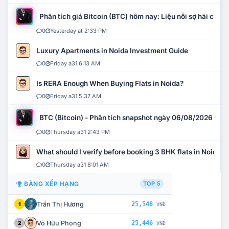
Phân tích giá Bitcoin (BTC) hôm nay: Liệu nỗi sợ hãi có mở 
0
Yesterday at 2:33 PM
Luxury Apartments in Noida Investment Guide
0
Friday a31 6:13 AM
Is RERA Enough When Buying Flats in Noida?
0
Friday a31 5:37 AM
BTC (Bitcoin) - Phân tích snapshot ngày 06/08/2026
0
Thursday a31 2:43 PM
What should I verify before booking 3 BHK flats in Noida?
0
Thursday a31 8:01 AM
BẢNG XẾP HẠNG
TOP 5
Trần Thị Hương
25,548
1
VNĐ
Võ Hữu Phong
25,446
2
VNĐ