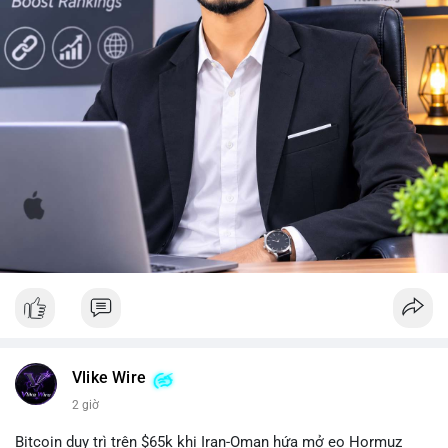
#10btc
#650kusd
#chotloinganhan
#tichluydaihan
#btcmempool
Vlike Wire
2 giờ
Bitcoin duy trì trên $65k khi Iran-Oman hứa mở eo Hormuz