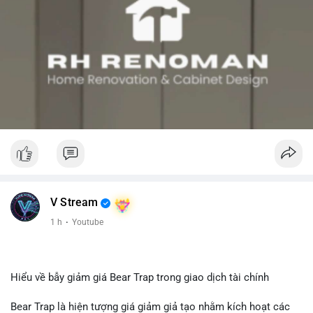
Xem chi tiết các bài viết đầy đủ tại dòng thời gian của Vlike.vn!
#rwa
#whalealert
#clarityact
#mastercard
#link
V Stream
1 h
·
Youtube
Hiểu về bẫy giảm giá Bear Trap trong giao dịch tài chính
Bear Trap là hiện tượng giá giảm giả tạo nhằm kích hoạt các