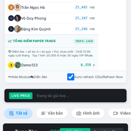
Trần Ngọc Hà
25,445
3
VNĐ
Võ Duy Phong
25,347
4
VNĐ
Đặng Kim Quỳnh
25,246
5
VNĐ
TỔNG ĐIỂM PAPER TRADE
TOP 5 · LIVE
Điểm live = số dư ví + ký quỹ + PnL chưa chốt · Chốt 12:00
ngày cuối tháng · Top 1 trên 20.000 đ nhận 30 ngày VIP Whale.
Demo123
6.359
1
đ
Hide Module
Diễn đàn
Auto-refresh (30s)
Refresh Now
Đang tải giá live...
LIVE PRICE
Tất cả
Văn bản
Hình ảnh
Video