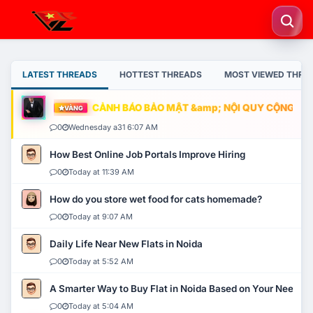
LATEST THREADS
HOTTEST THREADS
MOST VIEWED THRE
CẢNH BÁO BẢO MẬT &amp; NỘI QUY CỘNG ĐỒNG
VÀNG
0
Wednesday a31 6:07 AM
How Best Online Job Portals Improve Hiring
0
Today at 11:39 AM
How do you store wet food for cats homemade?
0
Today at 9:07 AM
Daily Life Near New Flats in Noida
0
Today at 5:52 AM
A Smarter Way to Buy Flat in Noida Based on Your Needs
0
Today at 5:04 AM