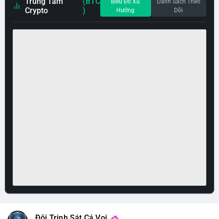
Trung Tâm
(BTC
Biểu Đồ Xu
Danh Sách Theo
Crypto
)
Hướng
Dõi
Đội Trinh Sát Cá Voi