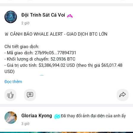
📰 Nguồn: CoinDesk
Đội Trinh Sát Cá Voi
2 giờ
🚨 CẢNH BÁO WHALE ALERT - GIAO DỊCH BTC LỚN
Chi tiết giao dịch:
- Mã giao dịch: 27b99c05...77894731
- Khối lượng di chuyển: 52.0936 BTC
- Giá trị ước tính: $3,386,994.02 USD (theo thị giá $65,017.48
USD)
- Thời gian: 10:20
2 2026-08-10 UTC
Đọc thêm
Nhận định phân tích hành vi của Cá voi dựa trên giao dịch này:
Khối lượng 52.09 BTC tương đương 3.38 triệu USD được
chuyển trong một giao dịch duy nhất chưa xác nhận. Quy mô
này cho thấy chủ sở hữu đang thực hiện một động thái chiến
Gloriaa Kyong
lược. Nếu điểm đến là các sàn giao dịch tập trung, khả năng
Đã thay đổi ảnh đại diện của anh ấy
cao là chuẩn bị thanh khoản để bán, tạo áp lực giảm ngắn hạn.
3 giờ
Ngược lại, nếu dòng tiền đổ về ví lạnh hoặc ví tự quản lý, đây là