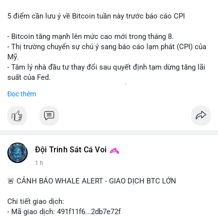
5 điểm cần lưu ý về Bitcoin tuần này trước báo cáo CPI
- Bitcoin tăng mạnh lên mức cao mới trong tháng 8.
- Thị trường chuyển sự chú ý sang báo cáo lạm phát (CPI) của
Mỹ.
- Tâm lý nhà đầu tư thay đổi sau quyết định tạm dừng tăng lãi
suất của Fed.
- Cần theo dõi sát sao dữ liệu CPI để dự đoán biến động tiếp
Đọc thêm
theo.
#bitcoin
#btc
#cryptonews
#binancesquare
#cpi
$btc
Đội Trinh Sát Cá Voi
#vlikevn
#titanbot
1 h
📰 Nguồn: Cointelegraph
🚨 CẢNH BÁO WHALE ALERT - GIAO DỊCH BTC LỚN
Chi tiết giao dịch:
- Mã giao dịch: 491f11f6...2db7e72f