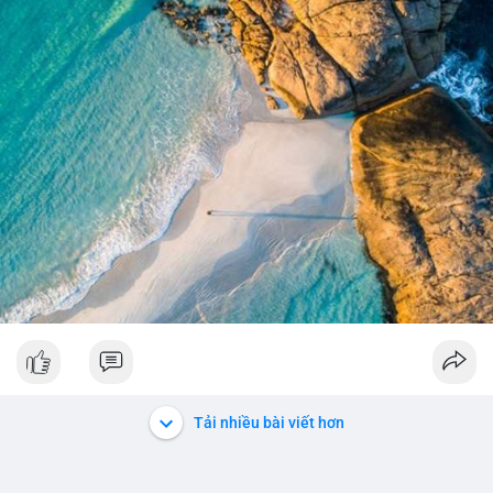
tín hiệu tích lũy dài hạn, giảm nguồn cung lưu thông. Việc
chuyển một lần với giá trị lớn thay vì chia nhỏ cũng phản ánh
sự tự tin của cá voi, nhưng đồng thời gây tâm lý thận trọng cho
thị trường vì khả năng bán tháo luôn hiện hữu.
Lời khuyên cho nhà đầu tư nhỏ lẻ: Theo dõi sát điểm đến của
giao dịch này trong vài khối tiếp theo. Nếu BTC vào ví sàn, cần
chuẩn bị cho biến động giá tăng; nếu vào ví lạnh, có thể yên
tâm hơn về xu hướng dài hạn. Không nên hành động vội vàng
dựa trên một giao dịch đơn lẻ, hãy quan sát thêm dòng tiền
trong 24-48 giờ để xác nhận xu hướng.
#52dot09btc
#chuyenvilanh
#tichluydaihan
#mempoolbtc
#giaodichlon
Tải nhiều bài viết hơn