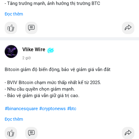
- Tăng trưởng mạnh, ảnh hưởng thị trường BTC
Đọc thêm
#binancesquare
#cryptonews
#btc
$btc
#vlikevn
#titanbot
Vlike Wire
📰 Nguồn: Cointelegraph
2 giờ
Bitcoin giảm độ biến động, bảo vệ giảm giá vẫn đắt
- BVIV Bitcoin chạm mức thấp nhất kể từ 2025.
- Nhu cầu quyền chọn giảm mạnh.
- Bảo vệ giảm giá vẫn giữ giá trị cao.
#binancesquare
#cryptonews
#btc
Đọc thêm
$btc
#vlikevn
#titanbot