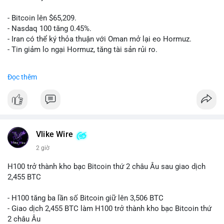
- Bitcoin lên $65,209.
- Nasdaq 100 tăng 0.45%.
- Iran có thể ký thỏa thuận với Oman mở lại eo Hormuz.
- Tin giảm lo ngại Hormuz, tăng tài sản rủi ro.
#binancesquare
#cryptonews
#btc
Đọc thêm
$btc
#vlikevn
#titanbot
📰 Nguồn: CoinDesk
Vlike Wire
2 giờ
H100 trở thành kho bạc Bitcoin thứ 2 châu Âu sau giao dịch
2,455 BTC
- H100 tăng ba lần số Bitcoin giữ lên 3,506 BTC
- Giao dịch 2,455 BTC làm H100 trở thành kho bạc Bitcoin thứ
2 châu Âu