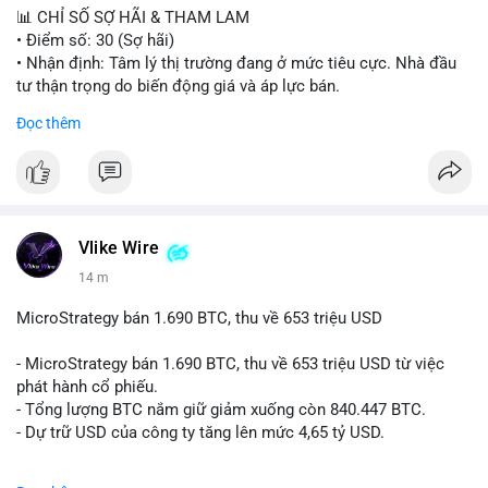
xu hướng trung hạn.
📊 CHỈ SỐ SỢ HÃI & THAM LAM
• Điểm số: 30 (Sợ hãi)
Lời khuyên cho nhà đầu tư nhỏ lẻ:
• Nhận định: Tâm lý thị trường đang ở mức tiêu cực. Nhà đầu
Hãy theo dõi sát các giao dịch tiếp theo từ địa chỉ ví nguồn để
tư thận trọng do biến động giá và áp lực bán.
xác định rõ hướng đi của dòng tiền. Tránh hành động theo cảm
Đọc thêm
xúc trước các biến động giá ngắn hạn. Nên duy trì chiến lược
📈 XU HƯỚNG TÌM KIẾM & THẢO LUẬN
đầu tư đã định và chỉ điều chỉnh khi có xác nhận rõ ràng về
• CoinGecko Trending: PENGU, MOW, DOS, PUMP, GRVT,
việc bán ra trên sàn giao dịch.
CASHCAT, TUT
• LunarCrush Trending: Ethereum, Solana, Dogecoin, Polkadot,
#2459btc
#vilanh
#dongtienlon
#giaodichbtc
#mempoolalert
Chainlink
• Google Trends Việt Nam: Sông Tô Lịch, Nha khoa Tuyết
Vlike Wire
Chinh, Thống đốc, Bóng chuyền nữ, Việt Nam vs Malaysia
14 m
💬 DÒNG CHẢY TIN TỨC & TRUYỀN THÔNG
MicroStrategy bán 1.690 BTC, thu về 653 triệu USD
• Binance Square: Cộng đồng thảo luận mạnh về thua lỗ (PNL
âm), trải nghiệm coin rác, và sự nhàm chán của Bitcoin khi đi
- MicroStrategy bán 1.690 BTC, thu về 653 triệu USD từ việc
ngang.
phát hành cổ phiếu.
• Tin tức quốc tế: Hedge funds trên CME chuyển sang vị thế
- Tổng lượng BTC nắm giữ giảm xuống còn 840.447 BTC.
Long Bitcoin; Standard Chartered dự báo LINK đạt 200 USD
- Dự trữ USD của công ty tăng lên mức 4,65 tỷ USD.
vào năm 2030; MicroStrategy bán 1,690 BTC.
• Binance Announcements: Binance delist BTTC & POWR vào
#microstrategy
#btc
#cryptonews
#binancesquare