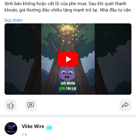
lệnh bán khống hoặc cắt lỗ của phe mua. Sau khi quét thanh
khoản, giá thường đảo chiều tăng mạnh trở lại. Nhà đầu tư cần
nhận diện mô hình này để tránh bị thao túng tâm lý và tối ưu
Đọc thêm
hóa điểm vào lệnh.
🎥 Xem video trực tiếp tại:
Nguồn: Cú Thông Thái
Vlike Wire
1 h