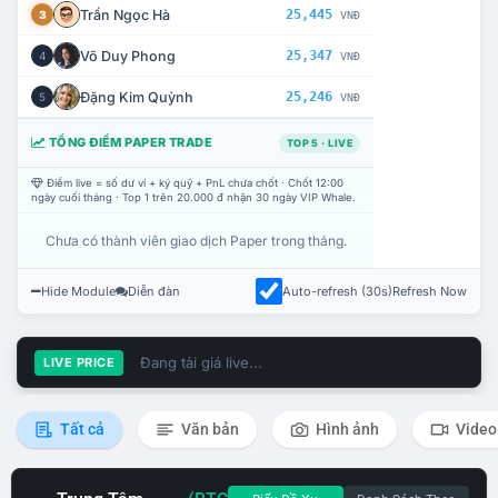
Trần Ngọc Hà
25,445
3
VNĐ
Võ Duy Phong
25,347
4
VNĐ
Đặng Kim Quỳnh
25,246
5
VNĐ
TỔNG ĐIỂM PAPER TRADE
TOP 5 · LIVE
Điểm live = số dư ví + ký quỹ + PnL chưa chốt · Chốt 12:00
ngày cuối tháng · Top 1 trên 20.000 đ nhận 30 ngày VIP Whale.
Chưa có thành viên giao dịch Paper trong tháng.
Hide Module
Diễn đàn
Auto-refresh (30s)
Refresh Now
Đang tải giá live...
LIVE PRICE
Tất cả
Văn bản
Hình ảnh
Video