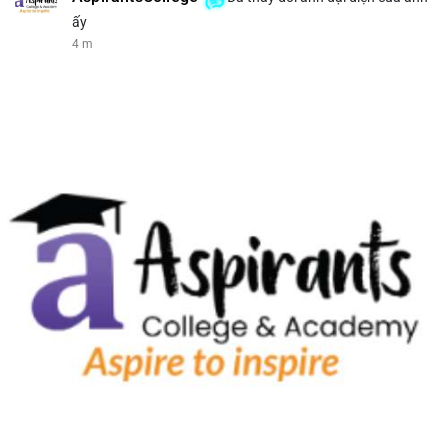
ấy
4 m