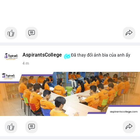
AspirantsCollege
Đã thay đổi ảnh bìa của anh ấy
4 m