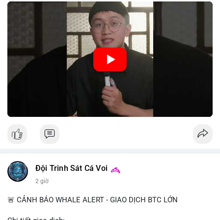
trung, CBDC là hình thức tiền pháp định được phát hành và
quản lý trực tiếp bởi Ngân hàng Trung ương nhằm tối ưu hóa
hệ thống thanh toán và tăng cường hiệu quả chính sách tiền tệ.
Việc triển khai CBDC hứa hẹn sẽ thay đổi diện mạo của hạ
tầng tài chính truyền thống, mang lại sự tiện lợi trong giao dịch
nhưng cũng đặt ra nhiều thách thức về quyền riêng tư và an
ninh mạng.
🎥 Xem video trực tiếp tại:
Nguồn: 5 Phút Crypto
Đội Trinh Sát Cá Voi
2 giờ
🚨 CẢNH BÁO WHALE ALERT - GIAO DỊCH BTC LỚN