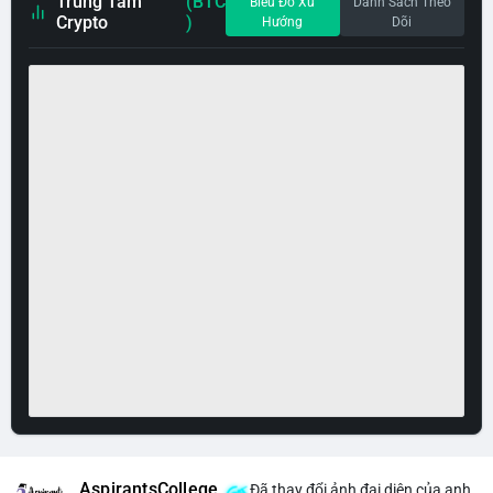
Trung Tâm
(BTC
Biểu Đồ Xu
Danh Sách Theo
Crypto
)
Hướng
Dõi
AspirantsCollege
Đã thay đổi ảnh đại diện của anh