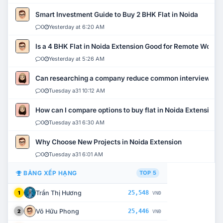
Smart Investment Guide to Buy 2 BHK Flat in Noida
0
Yesterday at 6:20 AM
Is a 4 BHK Flat in Noida Extension Good for Remote Work?
0
Yesterday at 5:26 AM
Can researching a company reduce common interview mi
0
Tuesday a31 10:12 AM
How can I compare options to buy flat in Noida Extension?
0
Tuesday a31 6:30 AM
Why Choose New Projects in Noida Extension
0
Tuesday a31 6:01 AM
BẢNG XẾP HẠNG
TOP 5
Trần Thị Hương
25,548
1
VNĐ
Võ Hữu Phong
25,446
2
VNĐ