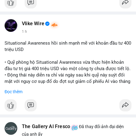
Vlike Wire
1 h
Situational Awareness hồi sinh mạnh mẽ với khoản đầu tư 400
triệu USD
• Quỹ phòng hộ Situational Awareness vừa thực hiện khoản
đầu tư trị giá 400 triệu USD vào một công ty chưa được tiết lộ.
• Động thái này diễn ra chỉ vài ngày sau khi quỹ này suýt đối
mặt với nguy cơ sụp đổ do đợt sụt giảm cổ phiếu AI vào tháng
7.
Đọc thêm
• Sự trở lại này đánh dấu bước phục hồi đáng chú ý của quỹ
sau giai đoạn khủng hoảng.
#cryptonews
#investment
#situationalawareness
#financenews
The Gallery Al Fresco
Đã thay đổi ảnh đại diện
$btc $eth
của anh ấy