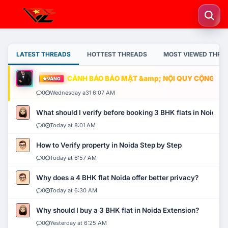
LATEST THREADS
HOTTEST THREADS
MOST VIEWED THRE
CẢNH BÁO BẢO MẬT &amp; NỘI QUY CỘNG ĐỒNG
VÀNG
0
Wednesday a31 6:07 AM
What should I verify before booking 3 BHK flats in Noida?
0
Today at 8:01 AM
How to Verify property in Noida Step by Step
0
Today at 6:57 AM
Why does a 4 BHK flat Noida offer better privacy?
0
Today at 6:30 AM
Why should I buy a 3 BHK flat in Noida Extension?
0
Yesterday at 6:25 AM