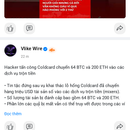
Vlike Wire
22 m
Hacker tấn công Coldcard chuyển 64 BTC và 200 ETH vào các
dịch vụ trộn tiền
• Tin tặc đứng sau vụ khai thác lỗ hổng Coldcard đã chuyển
hàng triệu USD tài sản số vào các dịch vụ trộn tiền (mixers).
• Số lượng tài sản bị đánh cắp bao gồm 64 BTC và 200 ETH.
• Phần lớn các quỹ bị mất vẫn có thể truy vết được trong các ví
do kẻ tấn công kiểm soát.
Đọc thêm
#coldcard
#cryptohack
#btc
#eth
#binancesquare
#cryptonews