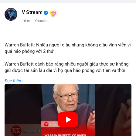
V Stream
16 m
·
Youtube
Warren Buffett: Nhiều người giàu nhưng không giàu vĩnh viễn vì
quá hảo phóng với 2 thứ
Warren Buffett cảnh báo rằng nhiều người giàu thực sự không
giữ được tài sản lâu dài vì họ quá hảo phóng với tiền và thời
gian. Quyên góp liên tục làm giảm vốn đầu tư, hạn chế lợi
Đọc thêm
nhuận tái đầu tư và suy giảm sức mạnh tăng trưởng danh mục.
Đối với nhà đầu tư crypto, giữ lại lợi nhuận để tái đầu tư vào
dự án tiềm năng quan trọng hơn chia sẻ quá mức. Cân bằng
đóng góp xã hội và bảo vệ tài sản giúp nhà đầu tư đạt được
bền vững tài chính mà Buffett đề cao.
🎥 Xem video trực tiếp tại:
Nguồn: KIEN THUC KINH TE