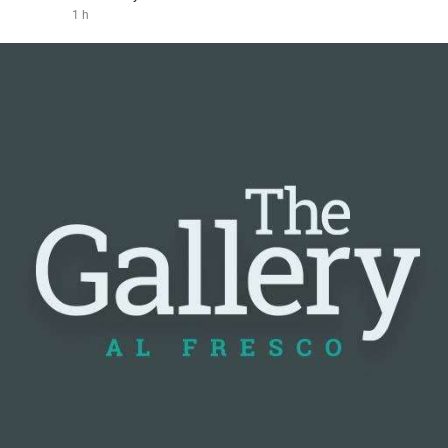
1 h
#vlikevn
#titanbot
📰 Nguồn: Cointelegraph