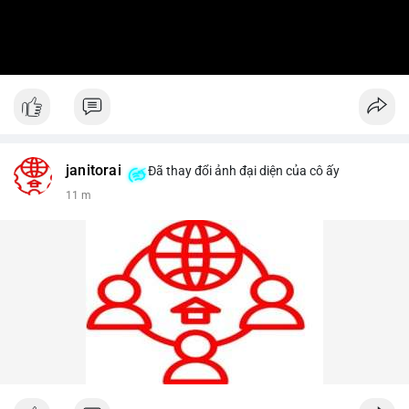
janitorai
Đã thay đổi ảnh đại diện của cô ấy
11 m