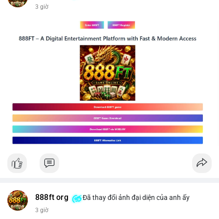
3 giờ
📰 Nguồn: CoinDesk
888ft org
Đã thay đổi ảnh đại diện của anh ấy
3 giờ