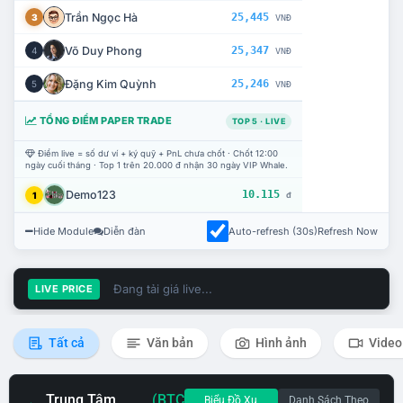
Trần Ngọc Hà
25,445
3
VNĐ
Võ Duy Phong
25,347
4
VNĐ
Đặng Kim Quỳnh
25,246
5
VNĐ
TỔNG ĐIỂM PAPER TRADE
TOP 5 · LIVE
Điểm live = số dư ví + ký quỹ + PnL chưa chốt · Chốt 12:00
ngày cuối tháng · Top 1 trên 20.000 đ nhận 30 ngày VIP Whale.
Demo123
10.115
1
đ
Hide Module
Diễn đàn
Auto-refresh (30s)
Refresh Now
Đang tải giá live...
LIVE PRICE
Tất cả
Văn bản
Hình ảnh
Video
Trung Tâm
(BTC
Biểu Đồ Xu
Danh Sách Theo