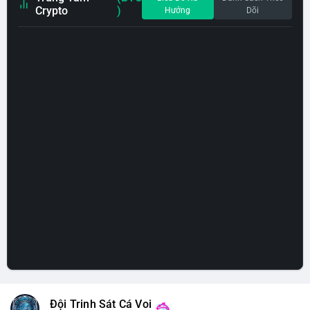
Crypto
)
Hướng
Dõi
Đội Trinh Sát Cá Voi