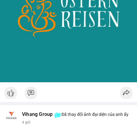
Vihang Group
Đã thay đổi ảnh đại diện của anh ấy
4 giờ