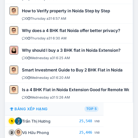
How to Verify property in Noida Step by Step
0
Thursday a31 6:57 AM
Why does a 4 BHK flat Noida offer better privacy?
0
Thursday a31 6:30 AM
Why should I buy a 3 BHK flat in Noida Extension?
0
Wednesday a31 6:25 AM
Smart Investment Guide to Buy 2 BHK Flat in Noida
0
Wednesday a31 6:20 AM
Is a 4 BHK Flat in Noida Extension Good for Remote Work?
0
Wednesday a31 5:26 AM
BẢNG XẾP HẠNG
TOP 5
Trần Thị Hương
25,548
1
VNĐ
Võ Hữu Phong
25,446
2
VNĐ