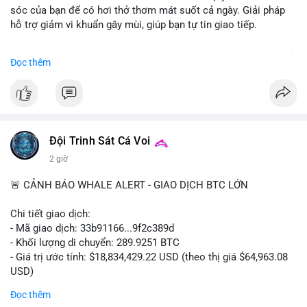
sóc của bạn để có hơi thở thơm mát suốt cả ngày. Giải pháp
hỗ trợ giảm vi khuẩn gây mùi, giúp bạn tự tin giao tiếp.
Bắt đầu ngay hôm nay với bước chăm sóc nhỏ nhưng hiệu quả
Đọc thêm
lớn cho nụ cười khỏe mạnh.
#dentabiome
#badbreathsolution
#hoithothommat
#chamsocrangmieng
#suckhoerangmieng
#nucuoitutin
Đội Trinh Sát Cá Voi
2 giờ
🚨 CẢNH BÁO WHALE ALERT - GIAO DỊCH BTC LỚN
Chi tiết giao dịch:
- Mã giao dịch: 33b91166...9f2c389d
- Khối lượng di chuyển: 289.9251 BTC
- Giá trị ước tính: $18,834,429.22 USD (theo thị giá $64,963.08
USD)
- Thời gian: 08:19:30 2026-08-08 UTC
Đọc thêm