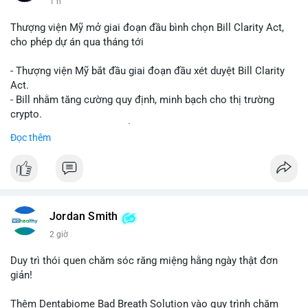
1 h
Thượng viện Mỹ mở giai đoạn đầu bình chọn Bill Clarity Act,
cho phép dự án qua tháng tới
- Thượng viện Mỹ bắt đầu giai đoạn đầu xét duyệt Bill Clarity
Act.
- Bill nhằm tăng cường quy định, minh bạch cho thị trường
crypto.
- Đạt 60 phiếu cần thiết để tiến tới tháng tới.
Đọc thêm
- Bill có thể ảnh hưởng pháp lý, hoạt động của các đồng tiền kỹ
thuật số.
#binancesquare
#cryptonews
#regulation
#ussenate
#clarityact
Jordan Smith
$btc $eth
2 giờ
#vlikevn
#titanbot
Duy trì thói quen chăm sóc răng miệng hằng ngày thật đơn
giản!
📰 Nguồn: CoinDesk
Thêm Dentabiome Bad Breath Solution vào quy trình chăm