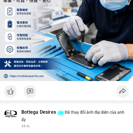
trung trong 24 giờ tới.
#12dot29btc
#vilanh
#tichluydaihan
#phienau
#btcmempool
Bottega Desires
Đã thay đổi ảnh đại diện của anh
ấy
34 m