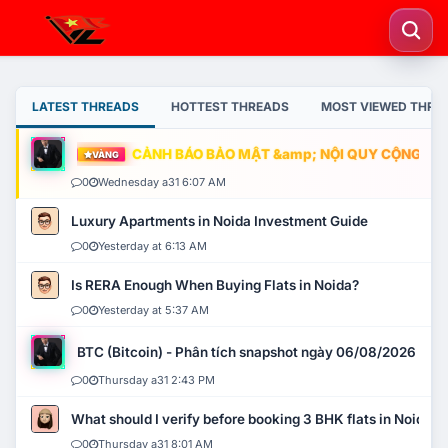
LATEST THREADS
HOTTEST THREADS
MOST VIEWED THRE
CẢNH BÁO BẢO MẬT &amp; NỘI QUY CỘNG ĐỒNG
VÀNG
0
Wednesday a31 6:07 AM
Luxury Apartments in Noida Investment Guide
0
Yesterday at 6:13 AM
Is RERA Enough When Buying Flats in Noida?
0
Yesterday at 5:37 AM
BTC (Bitcoin) - Phân tích snapshot ngày 06/08/2026
0
Thursday a31 2:43 PM
What should I verify before booking 3 BHK flats in Noida?
0
Thursday a31 8:01 AM