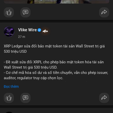
Vlike Wire
27 m
XRP Ledger sửa đổi bảo mật token tài sản Wall Street trị giá
530 triệu USD
- Đề xuất sửa đổi XRPL cho phép bảo mật token hóa tài sản
Wall Street trị giá 530 triệu USD.
- Cơ chế mã hóa số dư và số tiền chuyển, vẫn cho phép issuer,
auditor, regulator truy cập chọn lọc.
- Mục tiêu: tăng tính riêng tư, tuân thủ quy định, bảo vệ dữ liệu
Đọc thêm
tài chính.
- Đề xuất đang được xem xét bởi cộng đồng XRPL và các tổ
chức tài chính.
#binancesquare
#cryptonews
#xrp