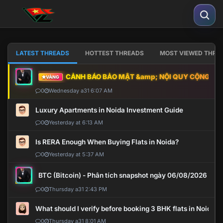
LATEST THREADS
HOTTEST THREADS
MOST VIEWED THRE
CẢNH BÁO BẢO MẬT &amp; NỘI QUY CỘNG ĐỒNG
VÀNG
0
Wednesday a31 6:07 AM
Luxury Apartments in Noida Investment Guide
0
Yesterday at 6:13 AM
Is RERA Enough When Buying Flats in Noida?
0
Yesterday at 5:37 AM
BTC (Bitcoin) - Phân tích snapshot ngày 06/08/2026
0
Thursday a31 2:43 PM
What should I verify before booking 3 BHK flats in Noida?
0
Thursday a31 8:01 AM