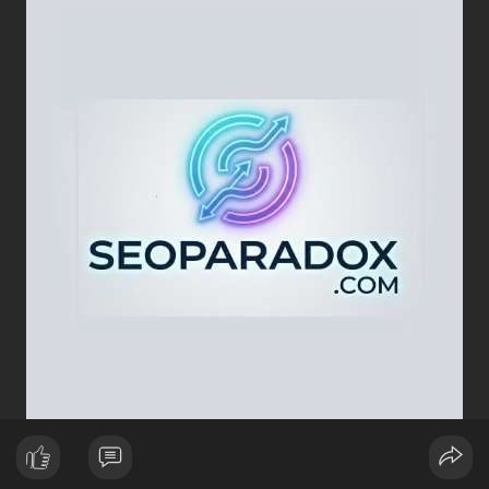
lực cung ngắn hạn. Tuy nhiên, nếu địa chỉ nhận là ví lạnh hoặc
ví tích lũy, động thái này phản ánh chiến lược nắm giữ dài hạn
giữa lúc thị trường biến động quanh mốc 65,000 USD. Việc
giao dịch chưa được xác nhận làm tăng sự chú ý của giới đầu
tư, có thể gây ra biến động giá tức thời.
Lời khuyên ngắn gọn cho nhà đầu tư nhỏ lẻ:
Hãy theo dõi xác nhận giao dịch và dòng tiền tiếp theo. Nếu
BTC bị chuyển lên sàn trong khung giờ thanh khoản thấp, hãy
thận trọng với nhịp điều chỉnh ngắn hạn. Không nên hành động
theo cảm xúc, hãy đặt lệnh dựa trên vùng hỗ trợ và kháng cự rõ
ràng.
#21dot71btc
#mempoolbtc
#chuyentiencavoi
#aplucban
#biendonggia