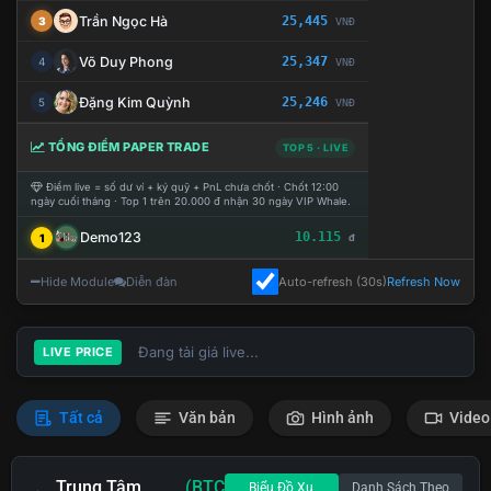
Trần Ngọc Hà
25,445
3
VNĐ
Võ Duy Phong
25,347
4
VNĐ
Đặng Kim Quỳnh
25,246
5
VNĐ
TỔNG ĐIỂM PAPER TRADE
TOP 5 · LIVE
Điểm live = số dư ví + ký quỹ + PnL chưa chốt · Chốt 12:00
ngày cuối tháng · Top 1 trên 20.000 đ nhận 30 ngày VIP Whale.
Demo123
10.115
1
đ
Hide Module
Diễn đàn
Auto-refresh (30s)
Refresh Now
Đang tải giá live...
LIVE PRICE
Tất cả
Văn bản
Hình ảnh
Video
Trung Tâm
(BTC
Biểu Đồ Xu
Danh Sách Theo