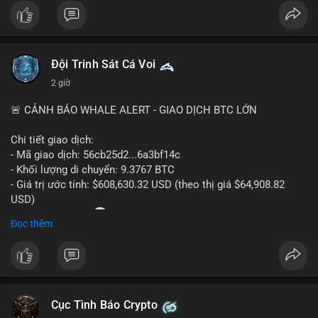
$btc
#vlikevn
#titanbot
Đội Trinh Sát Cá Voi
📰 Nguồn: CoinDesk
2 giờ
🚨 CẢNH BÁO WHALE ALERT - GIAO DỊCH BTC LỚN
Chi tiết giao dịch:
- Mã giao dịch: 56cb25d2...6a3bf14c
- Khối lượng di chuyển: 9.3767 BTC
- Giá trị ước tính: $608,630.32 USD (theo thị giá $64,908.82
USD)
- Thời gian: 02:20
0 2026-08-08 UTC
Đọc thêm
Nhận định phân tích:
Giao dịch gần 610 nghìn USD được thực hiện trong khung giờ
sáng sớm, thời điểm thanh khoản mỏng, cho thấy chủ ví ưu
tiên sự riêng tư hơn là tốc độ khớp lệnh. Với khối lượng trung
Cục Tình Báo Crypto
bình lớn này, khả năng cao là cá voi đang tái phân bổ tài sản