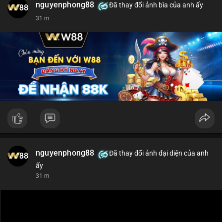
nguyenphong88
Đã thay đổi ảnh bìa của anh ấy
$xrp
31 m
#vlikevn
#titanbot
📰 Nguồn: CoinDesk
nguyenphong88
Đã thay đổi ảnh đại diện của anh
ấy
31 m