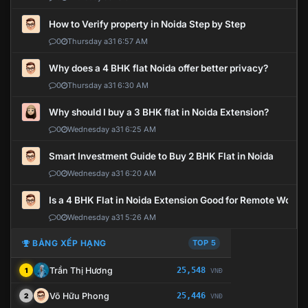
How to Verify property in Noida Step by Step
0
Thursday a31 6:57 AM
Why does a 4 BHK flat Noida offer better privacy?
0
Thursday a31 6:30 AM
Why should I buy a 3 BHK flat in Noida Extension?
0
Wednesday a31 6:25 AM
Smart Investment Guide to Buy 2 BHK Flat in Noida
0
Wednesday a31 6:20 AM
Is a 4 BHK Flat in Noida Extension Good for Remote Work?
0
Wednesday a31 5:26 AM
BẢNG XẾP HẠNG
TOP 5
Trần Thị Hương
25,548
1
VNĐ
Võ Hữu Phong
25,446
2
VNĐ