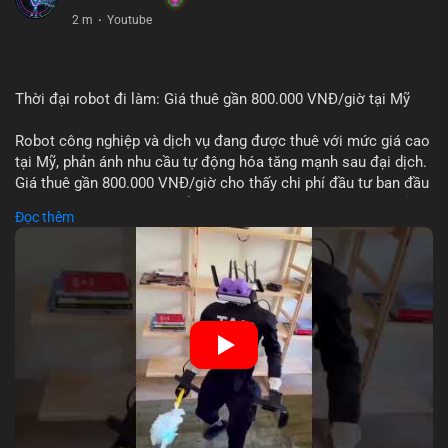
2 m
·
Youtube
Thời đại robot đi làm: Giá thuê gần 800.000 VNĐ/giờ tại Mỹ
Robot công nghiệp và dịch vụ đang được thuê với mức giá cao
tại Mỹ, phản ánh nhu cầu tự động hóa tăng mạnh sau đại dịch.
Giá thuê gần 800.000 VNĐ/giờ cho thấy chi phí đầu tư ban đầu
cao nhưng được bù đắp bằng hiệu suất làm việc 24/7 và giảm
Đọc thêm
lỗi con người. Xu hướng này có thể đẩy nhanh việc thay thế lao
động đơn giản trong sản xuất và logistics.
🎥 Xem video trực tiếp tại:
Nguồn: KIEN THUC KINH TE