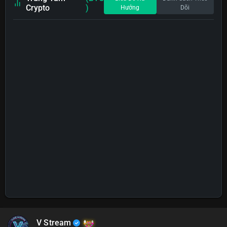
Crypto
)
Hướng
Dõi
V Stream