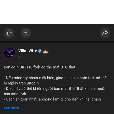
Vlike Wire
1 h
Bán coin BIP-110 fork có thể mất BTC thật
- Nếu minority chain xuất hiện, giao dịch bán coin fork có thể
bị replay trên Bitcoin
- Điều này có thể khiến người bán mất BTC thật khi chỉ muốn
bán coin fork
- Cách an toàn nhất là không làm gì cho đến khi hai chain
được tách riêng
Đọc thêm
-
#binancesquare
#cryptonews
#btc
#bip110