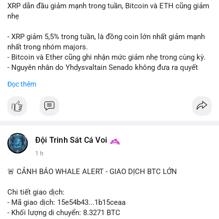
XRP dẫn đầu giảm mạnh trong tuần, Bitcoin và ETH cũng giảm
nhẹ
- XRP giảm 5,5% trong tuần, là đồng coin lớn nhất giảm mạnh
nhất trong nhóm majors.
- Bitcoin và Ether cũng ghi nhận mức giảm nhẹ trong cùng kỳ.
- Nguyên nhân do Yhdysvaltain Senado không đưa ra quyết
định về luật Clarity Act (luật cấu trúc thị trường) trước khi nghỉ
Đọc thêm
hè, đẩy việc thảo luận sang tháng 9.
- Việc trì hoãn pháp lý làm tăng sự không chắc chắn quanh
XRP và Ripple, ảnh hưởng đến tâm lý nhà đầu tư.
#binancesquare
#cryptonews
#xrp
#btc
#eth
#clarityact
#ripple
Đội Trinh Sát Cá Voi
1 h
$xrp $btc $eth
🚨 CẢNH BÁO WHALE ALERT - GIAO DỊCH BTC LỚN
#vlikevn
#titanbot
Chi tiết giao dịch:
📰 Nguồn: CoinDesk
- Mã giao dịch: 15e54b43...1b15ceaa
- Khối lượng di chuyển: 8.3271 BTC