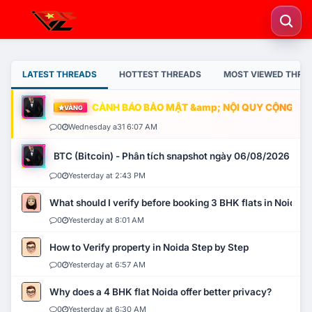
LATEST THREADS
HOTTEST THREADS
MOST VIEWED THRE
CẢNH BÁO BẢO MẬT &amp; NỘI QUY CỘNG ĐỒNG
VÀNG
0
Wednesday a31 6:07 AM
BTC (Bitcoin) - Phân tích snapshot ngày 06/08/2026
0
Yesterday at 2:43 PM
What should I verify before booking 3 BHK flats in Noida?
0
Yesterday at 8:01 AM
How to Verify property in Noida Step by Step
0
Yesterday at 6:57 AM
Why does a 4 BHK flat Noida offer better privacy?
0
Yesterday at 6:30 AM