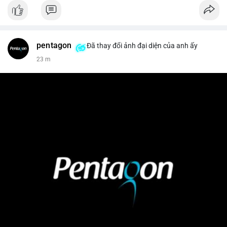
pentagon
Đã thay đổi ảnh đại diện của anh ấy
23 m