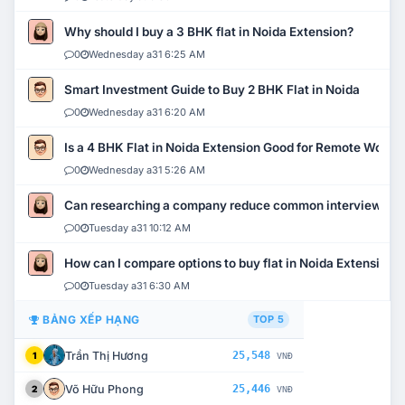
Why should I buy a 3 BHK flat in Noida Extension?
0
Wednesday a31 6:25 AM
Smart Investment Guide to Buy 2 BHK Flat in Noida
0
Wednesday a31 6:20 AM
Is a 4 BHK Flat in Noida Extension Good for Remote Work?
0
Wednesday a31 5:26 AM
Can researching a company reduce common interview mi
0
Tuesday a31 10:12 AM
How can I compare options to buy flat in Noida Extension?
0
Tuesday a31 6:30 AM
BẢNG XẾP HẠNG
TOP 5
Trần Thị Hương
25,548
1
VNĐ
Võ Hữu Phong
25,446
2
VNĐ