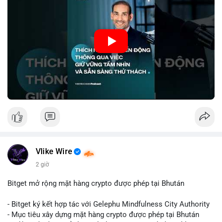
#mempoolbtc
nhà đầu tư thành công thường tập trung vào nguyên tắc cơ
bản, phân배 tài sản hợp lý và kiên持 theo kế hoạch đã định.
Điều này không chỉ giúp giảm rủi ro mà còn tạo điều kiện để
tận dụng cơ hội khi thị trường phục hồi.
🎥 Xem video trực tiếp tại:
Nguồn: VIETSUCCESS
Vlike Wire
2 giờ
Bitget mở rộng mặt hàng crypto được phép tại Bhután
- Bitget ký kết hợp tác với Gelephu Mindfulness City Authority
- Mục tiêu xây dựng mặt hàng crypto được phép tại Bhután