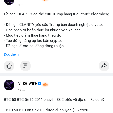
4 m
Đề nghị CLARITY có thể cứu Trump hàng triệu thuế: Bloomberg
- Đề nghị CLARITY yêu cầu Trump bán doanh nghiệp crypto.
- Cho phép trì hoãn thuế lợi nhuận vốn khi bán.
- Mục tiêu giảm thuế hàng triệu đô.
- Tác động: tăng áp lực bán crypto.
- Đề nghị được hai đảng đồng thuận.
#clarity
#trump
#crypto
#tax
#bloomberg
Đọc thêm
$btc $eth
#vlikevn
#titanbot
📰 Nguồn: Cointelegraph
Vlike Wire
19 m
BTC 50 BTC ẩn từ 2011 chuyển $3.2 triệu về địa chỉ FalconX
- BTC 50 BTC ẩn từ 2011 được di chuyển $3.2 triệu