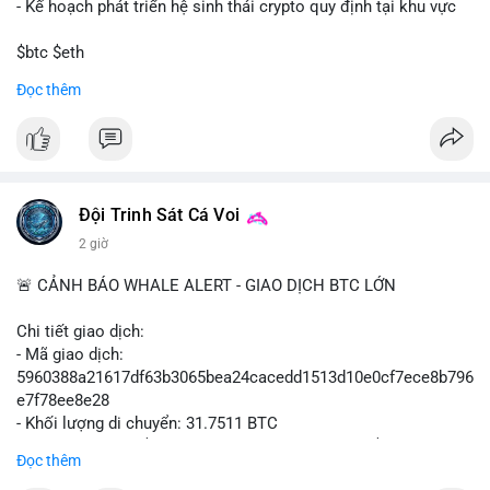
- Kế hoạch phát triển hệ sinh thái crypto quy định tại khu vực
$btc $eth
Đọc thêm
#vlikevn
#titanbot
📰 Nguồn: Cointelegraph
Đội Trinh Sát Cá Voi
2 giờ
🚨 CẢNH BÁO WHALE ALERT - GIAO DỊCH BTC LỚN
Chi tiết giao dịch:
- Mã giao dịch:
5960388a21617df63b3065bea24cacedd1513d10e0cf7ece8b796
e7f78ee8e28
- Khối lượng di chuyển: 31.7511 BTC
- Giá trị ước tính: $2,042,300.50 USD (theo thị giá $64,322.12
Đọc thêm
USD)