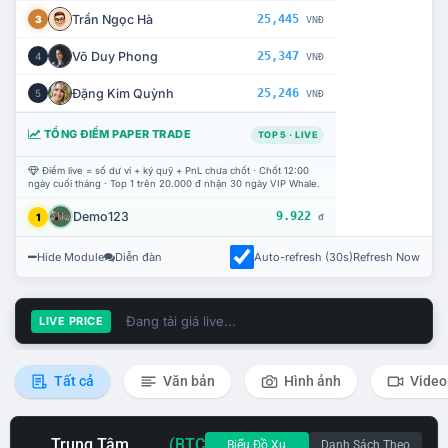
Trần Ngọc Hà
25,445
3
VNĐ
Võ Duy Phong
25,347
4
VNĐ
Đặng Kim Quỳnh
25,246
5
VNĐ
TỔNG ĐIỂM PAPER TRADE
TOP 5 · LIVE
Điểm live = số dư ví + ký quỹ + PnL chưa chốt · Chốt 12:00
ngày cuối tháng · Top 1 trên 20.000 đ nhận 30 ngày VIP Whale.
Demo123
9.922
1
đ
Hide Module
Diễn đàn
Auto-refresh (30s)
Refresh Now
Đang tải giá live...
LIVE PRICE
Tất cả
Văn bản
Hình ảnh
Video
Trung Tâm
(BTC
Biểu Đồ Xu
Danh Sách Theo