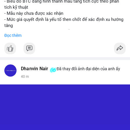
- Biểu đồ BTC đang hình thành mẫu tăng tích cực theo phân
tích kỹ thuật
- Mẫu này chưa được xác nhận
- Mức giá quyết định là yếu tố then chốt để xác định xu hướng
tăng
- Nếu phá vỡ mức này, BTC có thể hướng tới 76.000 USD
Đọc thêm
#binancesquare
#cryptonews
#btc
$btc
#vlikevn
#titanbot
Dhanvin Nair
Đã thay đổi ảnh đại diện của anh ấy
40 m
📰 Nguồn: CoinDesk