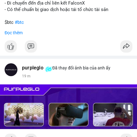
- Đi chuyển đến địa chỉ liên kết FalconX
- Có thể chuẩn bị giao dịch hoặc tái tổ chức tài sản
$btc
#btc
Đọc thêm
#vlikevn
#titanbot
📰 Nguồn: CoinDesk
purpleglo
Đã thay đổi ảnh bìa của anh ấy
19 m