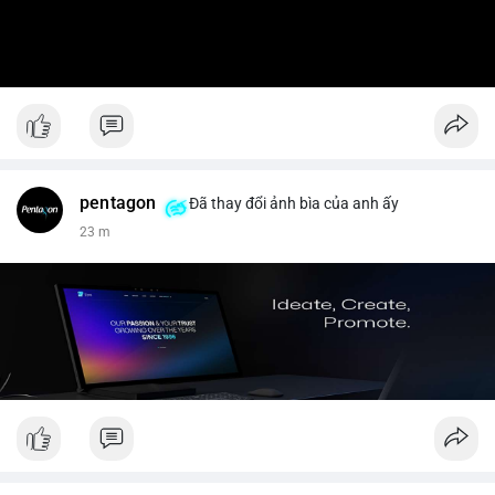
pentagon
Đã thay đổi ảnh bìa của anh ấy
23 m