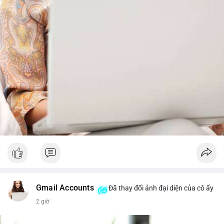
trước khi gia tăng vị thế.
Xem chi tiết các bài viết đầy đủ tại dòng thời gian của Vlike.vn!
#whalealertbtc
#feargreedindex
#bip110fork
#brazilcryptoregulation
#defitvl
Gmail Accounts
Đã thay đổi ảnh đại diện của cô ấy
2 giờ