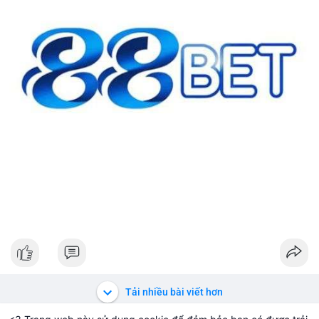
#42btc
#vilanh
#tichluydaihan
#btcmempool
#64831usd
Tải nhiều bài viết hơn