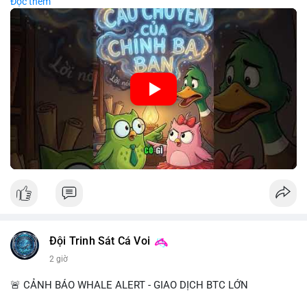
Đọc thêm
chiến lược đầu tư rõ ràng.
🎥 Xem video trực tiếp tại:
Nguồn: Cú Thông Thái
Đội Trinh Sát Cá Voi
2 giờ
🚨 CẢNH BÁO WHALE ALERT - GIAO DỊCH BTC LỚN