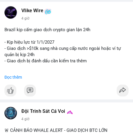
Vlike Wire
4 giờ
Brazil kịp cấm giao dịch crypto gian lận 24h
- Kịp hiệu lực từ 1/1/2027
- Giao dịch >$10k sang nhà cung cấp nước ngoài hoặc ví tự
quản bị kịp 24h
- Giao dịch bị đánh dấu cần kiểm tra thêm
#binancesquare
#cryptonews
#regulation
Đọc thêm
$btc $eth
#vlikevn
#titanbot
📰 Nguồn: Cointelegraph
Đội Trinh Sát Cá Voi
4 giờ
🚨 CẢNH BÁO WHALE ALERT - GIAO DỊCH BTC LỚN