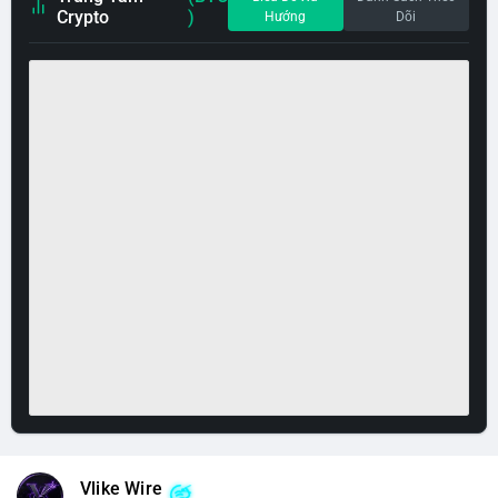
Crypto
)
Hướng
Dõi
Vlike Wire