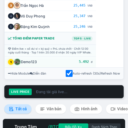
Trần Ngọc Hà
25,445
3
VNĐ
Võ Duy Phong
25,347
4
VNĐ
Đặng Kim Quỳnh
25,246
5
VNĐ
TỔNG ĐIỂM PAPER TRADE
TOP 5 · LIVE
Điểm live = số dư ví + ký quỹ + PnL chưa chốt · Chốt 12:00
ngày cuối tháng · Top 1 trên 20.000 đ nhận 30 ngày VIP Whale.
Demo123
5.492
1
đ
Hide Module
Diễn đàn
Auto-refresh (30s)
Refresh Now
Đang tải giá live...
LIVE PRICE
Tất cả
Văn bản
Hình ảnh
Video
Trung Tâm
(BTC
Biểu Đồ Xu
Danh Sách Theo