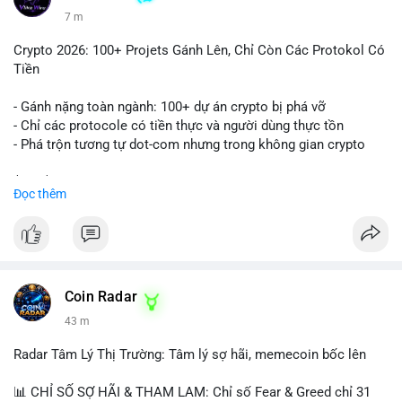
7 m
Crypto 2026: 100+ Projets Gánh Lên, Chỉ Còn Các Protokol Có
Tiền
- Gánh nặng toàn ngành: 100+ dự án crypto bị phá vỡ
- Chỉ các protocole có tiền thực và người dùng thực tồn
- Phá trộn tương tự dot-com nhưng trong không gian crypto
$btc $eth
Đọc thêm
#vlikevn
#titanbot
📰 Nguồn: CoinDesk
Coin Radar
43 m
Radar Tâm Lý Thị Trường: Tâm lý sợ hãi, memecoin bốc lên
📊 CHỈ SỐ SỢ HÃI & THAM LAM: Chỉ số Fear & Greed chỉ 31