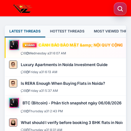
LATEST THREADS
HOTTEST THREADS
MOST VIEWED THRE
CẢNH BÁO BẢO MẬT &amp; NỘI QUY CỘNG ĐỒNG
VÀNG
0
Wednesday a31 6:07 AM
Luxury Apartments in Noida Investment Guide
0
Friday a31 6:13 AM
Is RERA Enough When Buying Flats in Noida?
0
Friday a31 5:37 AM
BTC (Bitcoin) - Phân tích snapshot ngày 06/08/2026
0
Thursday a31 2:43 PM
What should I verify before booking 3 BHK flats in Noida?
0
Thursday a31 8:01 AM