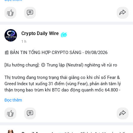
📊 Nguồn: Radar Tâm Lý Thị Trường
cổ đông vào tháng 2.
- Định chế tài chính: Delaware Life đưa BTC vào sản phẩm bảo
hiểm; Galaxy Digital lập quỹ đầu tư 100 triệu USD.
- Pháp lý: CEO Coinbase thúc đẩy khung pháp lý tại Davos; Bồ
Đào Nha chặn Polymarket.
Crypto Daily Wire
#binancesquare
#cryptonews
#btc
#eth
#sol
#xrp
1 h
$btc $eth $sol $xrp
📰 BẢN TIN TỔNG HỢP CRYPTO SÁNG - 09/08/2026
#vlikevn
#titanbot
[Xu hướng chung]: 🟡 Trung lập (Neutral) nghiêng về rủi ro
📰 Nguồn: Decrypt
Thị trường đang trong trạng thái giằng co khi chỉ số Fear &
Greed Index tụt xuống 31 điểm (vùng Fear), phản ánh tâm lý
thận trọng bao trùm khi BTC dao động quanh mốc 64.800 -
64.900 USD.
Đọc thêm
- Thị trường & Giá cả: Hoạt động cá voi diễn ra mạnh mẽ với 7
giao dịch BTC lớn được ghi nhận trong 24h qua, tổng trị giá
hơn 23,6 triệu USD. Đáng chú ý nhất là lệnh chuyển 90,94 BTC
(5,89 triệu USD) và 89,97 BTC (5,82 triệu USD), cho thấy các tổ