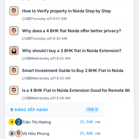
How to Verify property in Noida Step by Step
0
Thursday a31 6:57 AM
Why does a 4 BHK flat Noida offer better privacy?
0
Thursday a31 6:30 AM
Why should I buy a 3 BHK flat in Noida Extension?
0
Wednesday a31 6:25 AM
Smart Investment Guide to Buy 2 BHK Flat in Noida
0
Wednesday a31 6:20 AM
Is a 4 BHK Flat in Noida Extension Good for Remote Work?
0
Wednesday a31 5:26 AM
BẢNG XẾP HẠNG
TOP 5
Trần Thị Hương
25,548
1
VNĐ
Võ Hữu Phong
25,446
2
VNĐ