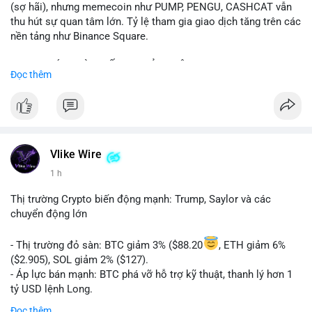
(sợ hãi), nhưng memecoin như PUMP, PENGU, CASHCAT vẫn
thu hút sự quan tâm lớn. Tỷ lệ tham gia giao dịch tăng trên các
nền tảng như Binance Square.
📈 XU HƯỚNG TÌM KIẾM & THẢO LUẬN: TUT, PUMP, PENGU,
Đọc thêm
CASHCAT, SUI, TAO xuất hiện nhiều trong tìm kiếm Việt Nam
và quốc tế. Chủ đề "tăng giá nhanh" và "bài toán mới" là chủ đề
hấp dẫn. Bàn tán về SPCX và SAGA cũng hấp dẫn.
💬 DÒNG CHẢY TIN TỨC & TRUYỀN THÔNG: Bàn tán về "long
SAGA", "short SPCX", và "đã ngồi ăn ở khách sạn 5*" (từ bài
Vlike Wire
đăng Binance Square). Tin tức về BIP-110 Bitcoin và SKR token
1 h
Solana tăng 250% FDV. Cập nhật về airdrop MMT và tích hợp
BNB Smart Chain.
Thị trường Crypto biến động mạnh: Trump, Saylor và các
chuyển động lớn
💡 NHẬN ĐỊNH & KHUYẾN NGHỊ: Tâm lý thị trường phân cực.
Sợ hãi do chỉ số thấp nhưng xu hướng memecoin và tin tức
- Thị trường đỏ sàn: BTC giảm 3% ($88.20
, ETH giảm 6%
tích cực (BTC ETF, SKR) tạo áp lực lên giá. Rủi ro từ các đề cày
($2.905), SOL giảm 2% ($127).
SPCX và SAGA vẫn cao. Cần theo dõi xu hướng "long" hoặc
- Áp lực bán mạnh: BTC phá vỡ hỗ trợ kỹ thuật, thanh lý hơn 1
"short" theo chiến lược cá nhân.
tỷ USD lệnh Long.
- Tin tức quan trọng: Trump Media dự kiến airdrop token cho
Đọc thêm