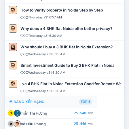
How to Verify property in Noida Step by Step
0
Thursday a31 6:57 AM
Why does a 4 BHK flat Noida offer better privacy?
0
Thursday a31 6:30 AM
Why should I buy a 3 BHK flat in Noida Extension?
0
Wednesday a31 6:25 AM
Smart Investment Guide to Buy 2 BHK Flat in Noida
0
Wednesday a31 6:20 AM
Is a 4 BHK Flat in Noida Extension Good for Remote Work?
0
Wednesday a31 5:26 AM
BẢNG XẾP HẠNG
TOP 5
Trần Thị Hương
25,548
1
VNĐ
Võ Hữu Phong
25,446
2
VNĐ