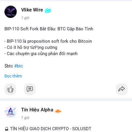
một tổ chức hoặc cá nhân sở hữu lượng tài sản lớn. Động thái
Vlike Wire
này có thể phản ánh ba kịch bản chính: thứ nhất, cá voi đang
chuẩn bị thanh khoản bằng cách chuyển lên sàn giao dịch, tạo
7 giờ
áp lực bán tiềm năng; thứ hai, tài sản được chuyển vào ví lạnh
để nắm giữ dài hạn, thể hiện niềm tin vào xu hướng tăng; thứ
BIP-110 Soft Fork Bắt Đầu: BTC Gặp Báo Tình
ba, hành vi chia tách hoặc tái cấu trúc danh mục nhằm phân
tán rủi ro. Với mức giá 65K, khối lượng này không quá lớn để
- BIP-110 là proposition soft fork cho Bitcoin
gây sốc thanh khoản tức thời, nhưng vẫn đủ sức tạo biến động
- Có ít hỗ trợ từ礿ng cường
tâm lý ngắn hạn nếu hướng đến sàn tập trung.
- Các chuyên gia cũng phản đối mạnh
Lời khuyên cho nhà đầu tư nhỏ lẻ:
$btc
#btc
Theo dõi các giao dịch tiếp theo từ cùng địa chỉ ví để xác nhận
Đọc thêm
hướng đi của dòng tiền. Tránh hành động theo cảm xúc, ưu
#vlikevn
#titanbot
tiên quản trị rủi ro và không mở vị thế lớn trước khi có tín hiệu
rõ ràng về đích đến của số BTC này.
📰 Nguồn: CoinDesk
#94dot58btc
#vilanh
#chuyentiencavoi
#btcmempool
#dongtienlon
Tín Hiệu Alpha
7 giờ
🔮 TÍN HIỆU GIAO DỊCH CRYPTO - SOLUSDT