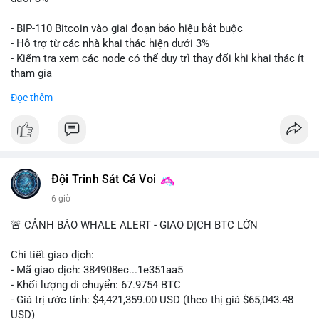
Lời khuyên: Nhà đầu tư nhỏ lẻ nên thận trọng quan sát biến
- BIP-110 Bitcoin vào giai đoạn báo hiệu bắt buộc
động thanh khoản trong 24-48 giờ tới. Tránh hành động theo
- Hỗ trợ từ các nhà khai thác hiện dưới 3%
cảm xúc, hãy chờ xác nhận điểm đến của số BTC này trước khi
- Kiểm tra xem các node có thể duy trì thay đổi khi khai thác ít
điều chỉnh vị thế.
tham gia
- Thảo luận về phương án hard fork dự phòng nếu cần
Đọc thêm
#556btc
#36trusd
#cavoichuyentien
#aplucban
#tichluydaihan
$btc
#btc
#vlikevn
#titanbot
📰 Nguồn: Cointelegraph
Đội Trinh Sát Cá Voi
6 giờ
🚨 CẢNH BÁO WHALE ALERT - GIAO DỊCH BTC LỚN
Chi tiết giao dịch:
- Mã giao dịch: 384908ec...1e351aa5
- Khối lượng di chuyển: 67.9754 BTC
- Giá trị ước tính: $4,421,359.00 USD (theo thị giá $65,043.48
USD)