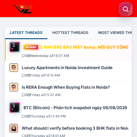
LATEST THREADS
HOTTEST THREADS
MOST VIEWED THRE
CẢNH BÁO BẢO MẬT &amp; NỘI QUY CỘNG ĐỒNG
VÀNG
0
Wednesday a31 6:07 AM
Luxury Apartments in Noida Investment Guide
0
Friday a31 6:13 AM
Is RERA Enough When Buying Flats in Noida?
0
Friday a31 5:37 AM
BTC (Bitcoin) - Phân tích snapshot ngày 06/08/2026
0
Thursday a31 2:43 PM
What should I verify before booking 3 BHK flats in Noida?
0
Thursday a31 8:01 AM