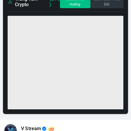
Crypto
)
Hướng
Dõi
V Stream