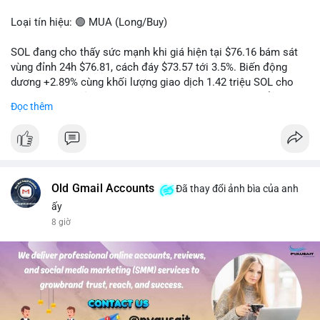
Loại tín hiệu: 🟢 MUA (Long/Buy)
SOL đang cho thấy sức mạnh khi giá hiện tại $76.16 bám sát
vùng đỉnh 24h $76.81, cách đáy $73.57 tới 3.5%. Biến động
dương +2.89% cùng khối lượng giao dịch 1.42 triệu SOL cho
thấy lực cầu chủ động đang chiếm ưu thế, phe mua kiểm soát
Đọc thêm
hoàn toàn nhịp điều chỉnh.
Khuyến nghị giao dịch cụ thể:
- Vùng Entry: 75.80 - 76.20 (chờ retest vùng kháng cự cũ thành
hỗ trợ)
- Mục tiêu chốt lời: TP1: 77.50, TP2: 78.80
Old Gmail Accounts
Đã thay đổi ảnh bìa của anh
- Cắt lỗ: 74.90 (dưới vùng hỗ trợ gần nhất)
ấy
8 giờ
Quản trị vốn: Khối lượng vào lệnh tối đa 2-3% tài khoản, ưu tiên
chốt 50% vị thế tại TP1 và dời stop loss về điểm hòa vốn.
#solusdt
#longsol
#vung76
#breakoutsol
#lenhmuasol