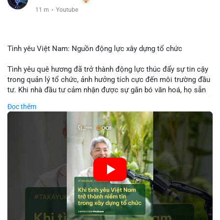
11 m
·
Youtube
Tình yêu Việt Nam: Nguồn động lực xây dựng tổ chức
Tình yêu quê hương đã trở thành động lực thúc đẩy sự tin cậy
trong quản lý tổ chức, ảnh hưởng tích cực đến môi trường đầu
tư. Khi nhà đầu tư cảm nhận được sự gắn bó văn hoá, họ sẵn
sàng đầu tư dài hạn vào các doanh nghiệp nội địa, bao gồm cả
Đọc thêm
các công ty blockchain và tiền mã hoá. Sự tăng cường niềm
tin này giúp giảm rủi ro thị trường, cải thiện chi phí vốn và thúc
đẩy sự phát triển bền vững của ngành công nghệ tài chính. Các
nhà quản lý cần khai thác tinh thần này để xây dựng chiến lược
phát triển bền vững và thu hút vốn đầu tư.
🎥 Xem video trực tiếp tại:
Nguồn: VIETSUCCESS