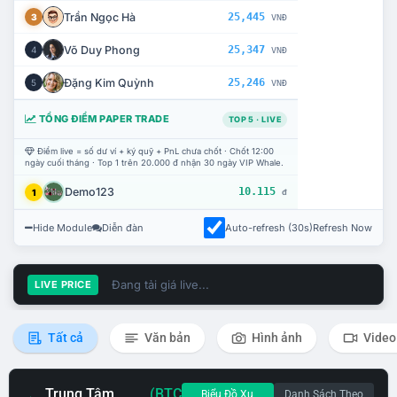
Trần Ngọc Hà
25,445
3
VNĐ
Võ Duy Phong
25,347
4
VNĐ
Đặng Kim Quỳnh
25,246
5
VNĐ
TỔNG ĐIỂM PAPER TRADE
TOP 5 · LIVE
Điểm live = số dư ví + ký quỹ + PnL chưa chốt · Chốt 12:00
ngày cuối tháng · Top 1 trên 20.000 đ nhận 30 ngày VIP Whale.
Demo123
10.115
1
đ
Hide Module
Diễn đàn
Auto-refresh (30s)
Refresh Now
Đang tải giá live...
LIVE PRICE
Tất cả
Văn bản
Hình ảnh
Video
Trung Tâm
(BTC
Biểu Đồ Xu
Danh Sách Theo