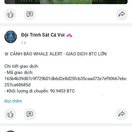
Đội Trinh Sát Cá Voi
1 h
🚨 CẢNH BÁO WHALE ALERT - GIAO DỊCH BTC LỚN
Chi tiết giao dịch:
- Mã giao dịch:
165b4b39d87c9f729b01db6d2e8d25fcb35caad72e7ef90667ebc
257ca68685d
- Khối lượng di chuyển: 90.9453 BTC
- Giá trị ước tính: $5,896,958.66 USD (theo thị giá $64,840.69
Đọc thêm
USD)
- Thời gian: 02:19:41 2026-08-09 UTC
Nhận định hành vi: Khối lượng gần 91 BTC, tương đương gần 6