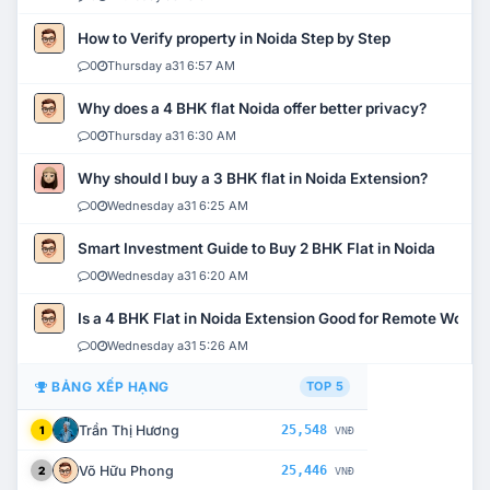
How to Verify property in Noida Step by Step
0
Thursday a31 6:57 AM
Why does a 4 BHK flat Noida offer better privacy?
0
Thursday a31 6:30 AM
Why should I buy a 3 BHK flat in Noida Extension?
0
Wednesday a31 6:25 AM
Smart Investment Guide to Buy 2 BHK Flat in Noida
0
Wednesday a31 6:20 AM
Is a 4 BHK Flat in Noida Extension Good for Remote Work?
0
Wednesday a31 5:26 AM
BẢNG XẾP HẠNG
TOP 5
Trần Thị Hương
25,548
1
VNĐ
Võ Hữu Phong
25,446
2
VNĐ