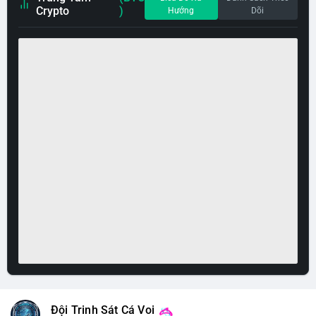
Crypto
)
Hướng
Dõi
Đội Trinh Sát Cá Voi