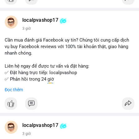
Đặt hàng ngay hôm nay để nhận ưu đãi tốt nhất!
Liên hệ với chúng tôi qua:
localpvashop17
- WhatsApp: +1 (66
215-8938
- Telegram: @localpvashop
3 giờ
- Email: localpvashop@gmail.com
Cần mua đánh giá Facebook uy tín? Chúng tôi cung cấp dịch
Đừng bỏ lỡ cơ hội sở hữu tài khoản WeChat chất lượng với giá
vụ buy Facebook reviews với 100% tài khoản thật, giao hàng
tốt. Liên hệ ngay!
nhanh chóng.
Liên hệ ngay để được tư vấn và đặt hàng:
✅ Đặt hàng trực tiếp: localpvashop
✅ Phản hồi trong 24 giờ
✅ WhatsApp: +1 (66
215-8938
Đọc thêm
✅ Telegram: @localpvashop
✅ Email: localpvashop@gmail.com
Chất lượng đảm bảo, hỗ trợ tận tình. Hãy liên hệ ngay hôm
nay!
localpvashop17
3 giờ