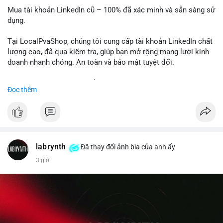
Mua tài khoản LinkedIn cũ – 100% đã xác minh và sẵn sàng sử
dụng.
Tại LocalPvaShop, chúng tôi cung cấp tài khoản LinkedIn chất
lượng cao, đã qua kiểm tra, giúp bạn mở rộng mạng lưới kinh
doanh nhanh chóng. An toàn và bảo mật tuyệt đối.
Đặt hàng ngay hôm nay để nhận ưu đãi tốt nhất!
Đọc thêm
✅ Đặt hàng: localpvashop
✅ Phản hồi trong 24 giờ
✅ WhatsApp: +1 (66
215-8938
✅ Telegram: @localpvashop
labrynth
✅ Email: localpvashop@gmail.com
Đã thay đổi ảnh bìa của anh ấy
3 giờ
Liên hệ ngay để được tư vấn chi tiết và hỗ trợ tận tình.