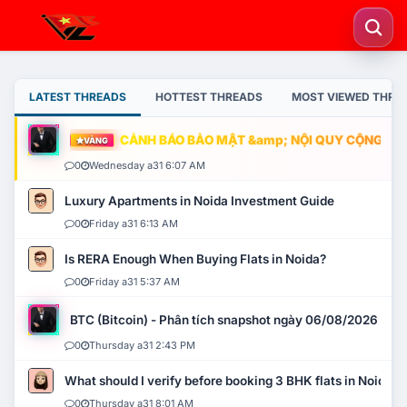
LATEST THREADS
HOTTEST THREADS
MOST VIEWED THRE
CẢNH BÁO BẢO MẬT &amp; NỘI QUY CỘNG ĐỒNG
VÀNG
0
Wednesday a31 6:07 AM
Luxury Apartments in Noida Investment Guide
0
Friday a31 6:13 AM
Is RERA Enough When Buying Flats in Noida?
0
Friday a31 5:37 AM
BTC (Bitcoin) - Phân tích snapshot ngày 06/08/2026
0
Thursday a31 2:43 PM
What should I verify before booking 3 BHK flats in Noida?
0
Thursday a31 8:01 AM