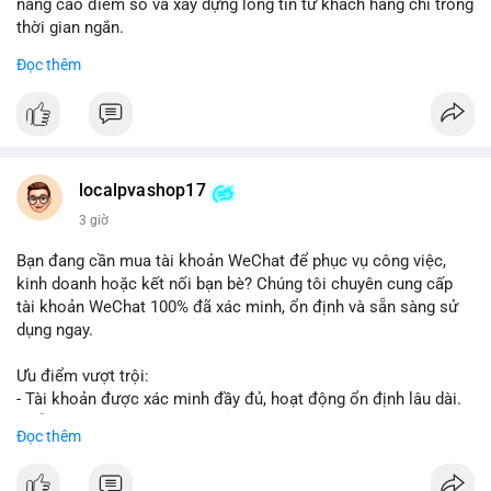
nâng cao điểm số và xây dựng lòng tin từ khách hàng chỉ trong
thời gian ngắn.
Đọc thêm
Đặt hàng ngay hôm nay để nhận ưu đãi:
👉 Order tại: localpvashop
👉 Phản hồi 24/7
👉 WhatsApp: +1 660 215-8938
👉 Telegram: @localpvashop
localpvashop17
👉 Email: localpvashop@gmail.com
3 giờ
Đừng bỏ lỡ cơ hội cải thiện danh tiếng trực tuyến của bạn một
Bạn đang cần mua tài khoản WeChat để phục vụ công việc,
cách hiệu quả!
kinh doanh hoặc kết nối bạn bè? Chúng tôi chuyên cung cấp
tài khoản WeChat 100% đã xác minh, ổn định và sẵn sàng sử
dụng ngay.
Ưu điểm vượt trội:
- Tài khoản được xác minh đầy đủ, hoạt động ổn định lâu dài.
- Hỗ trợ khách hàng 24/7, phản hồi nhanh chóng.
Đọc thêm
- Giao dịch an toàn, bảo mật thông tin.