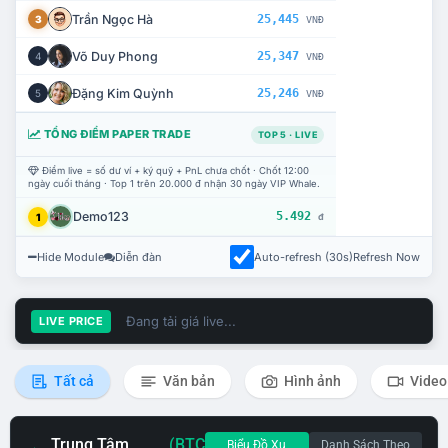
Trần Ngọc Hà
25,445
3
VNĐ
Võ Duy Phong
25,347
4
VNĐ
Đặng Kim Quỳnh
25,246
5
VNĐ
TỔNG ĐIỂM PAPER TRADE
TOP 5 · LIVE
Điểm live = số dư ví + ký quỹ + PnL chưa chốt · Chốt 12:00
ngày cuối tháng · Top 1 trên 20.000 đ nhận 30 ngày VIP Whale.
Demo123
5.492
1
đ
Hide Module
Diễn đàn
Auto-refresh (30s)
Refresh Now
Đang tải giá live...
LIVE PRICE
Tất cả
Văn bản
Hình ảnh
Video
Trung Tâm
(BTC
Biểu Đồ Xu
Danh Sách Theo