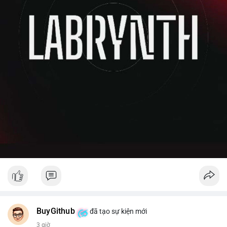
BuyGithub
đã tạo sự kiện mới
3 giờ