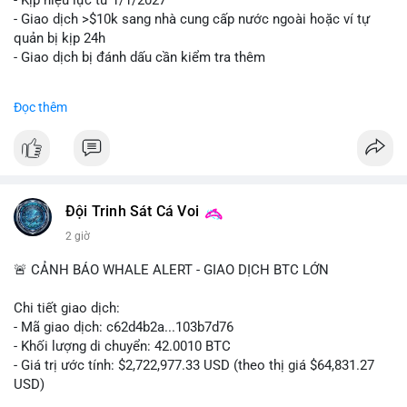
- Kịp hiệu lực từ 1/1/2027
- Giao dịch >$10k sang nhà cung cấp nước ngoài hoặc ví tự
quản bị kịp 24h
- Giao dịch bị đánh dấu cần kiểm tra thêm
#binancesquare
#cryptonews
#regulation
Đọc thêm
$btc $eth
#vlikevn
#titanbot
📰 Nguồn: Cointelegraph
Đội Trinh Sát Cá Voi
2 giờ
🚨 CẢNH BÁO WHALE ALERT - GIAO DỊCH BTC LỚN
Chi tiết giao dịch:
- Mã giao dịch: c62d4b2a...103b7d76
- Khối lượng di chuyển: 42.0010 BTC
- Giá trị ước tính: $2,722,977.33 USD (theo thị giá $64,831.27
USD)
- Thời gian: 09:19:19 2026-08-09 UTC