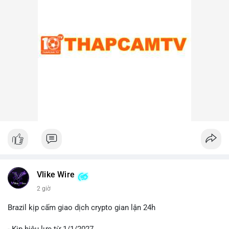
lại, nếu ví nhận là ví lạnh hoặc ví không thuộc sàn, khả năng
cao đây là hành động tích lũy chiến lược, cho thấy niềm tin dài
hạn vào xu hướng giá BTC.
Lời khuyên cho nhà đầu tư nhỏ lẻ:
Nhà đầu tư nên theo dõi sát các địa chỉ ví nhận trong giao dịch
này. Nếu BTC được chuyển lên sàn trong 24-48 giờ tới, hãy
thận trọng trước khả năng điều chỉnh giá. Ngược lại, nếu ví
nhận là ví lạnh, đây có thể là tín hiệu tích cực cho xu hướng
trung hạn. Quản lý rủi ro chặt chẽ và tránh hành động theo cảm
xúc là ưu tiên hàng đầu.
#44btc
#vilanh
#tichluydaihan
#btcmempool
#2tr86usd
Vlike Wire
2 giờ
Brazil kịp cấm giao dịch crypto gian lận 24h