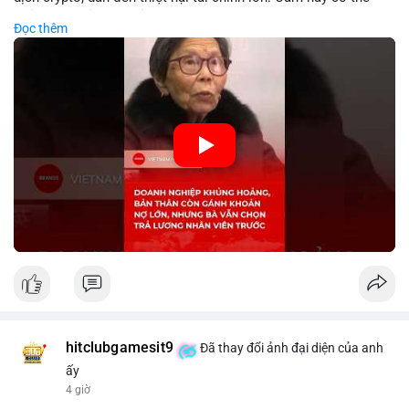
phản ánh phản ứng của chính quyền hoặc thị trường đối với
Đọc thêm
biến động giá digital asset. Bàn vấn chuyển hướng tập trung
vào nhân lực, cho thấy chiến lược giảm chi phí hoặc điều chỉnh
mô hình kinh doanh. Điều này có thể ảnh hưởng đến thị trường
crypto và các doanh nghiệp liên quan trong tương lai.
🎥 Xem video trực tiếp tại:
Nguồn: KIEN THUC KINH TE
hitclubgamesit9
Đã thay đổi ảnh đại diện của anh
ấy
4 giờ