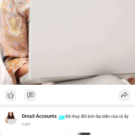
từ dòng vốn ETF (tuần tốt nhất kể từ tháng 4 với 1 tỷ USD)
trước khi gia tăng vị thế.
Xem chi tiết các bài viết đầy đủ tại dòng thời gian của Vlike.vn!
#whalealertbtc
#feargreedindex
#bip110fork
#brazilcryptoregulation
#defitvl
Gmail Accounts
Đã thay đổi ảnh đại diện của cô ấy
3 giờ