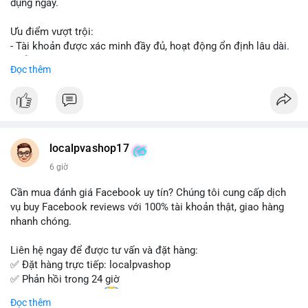
dụng ngay.
Ưu điểm vượt trội:
- Tài khoản được xác minh đầy đủ, hoạt động ổn định lâu dài.
- Hỗ trợ khách hàng 24/7, phản hồi nhanh chóng.
Đọc thêm
- Giao dịch an toàn, bảo mật thông tin.
Đặt hàng ngay hôm nay để nhận ưu đãi tốt nhất!
Liên hệ với chúng tôi qua:
localpvashop17
- WhatsApp: +1 (66
215-8938
- Telegram: @localpvashop
6 giờ
- Email: localpvashop@gmail.com
Cần mua đánh giá Facebook uy tín? Chúng tôi cung cấp dịch
Đừng bỏ lỡ cơ hội sở hữu tài khoản WeChat chất lượng với giá
vụ buy Facebook reviews với 100% tài khoản thật, giao hàng
tốt. Liên hệ ngay!
nhanh chóng.
Liên hệ ngay để được tư vấn và đặt hàng:
✅ Đặt hàng trực tiếp: localpvashop
✅ Phản hồi trong 24 giờ
✅ WhatsApp: +1 (66
215-8938
Đọc thêm