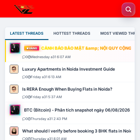
LATEST THREADS
HOTTEST THREADS
MOST VIEWED THRE
CẢNH BÁO BẢO MẬT &amp; NỘI QUY CỘNG ĐỒNG
VÀNG
0
Wednesday a31 6:07 AM
Luxury Apartments in Noida Investment Guide
0
Friday a31 6:13 AM
Is RERA Enough When Buying Flats in Noida?
0
Friday a31 5:37 AM
BTC (Bitcoin) - Phân tích snapshot ngày 06/08/2026
0
Thursday a31 2:43 PM
What should I verify before booking 3 BHK flats in Noida?
0
Thursday a31 8:01 AM