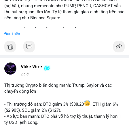
(sợ hãi), nhưng memecoin như PUMP, PENGU, CASHCAT vẫn
thu hút sự quan tâm lớn. Tỷ lệ tham gia giao dịch tăng trên các
nền tảng như Binance Square.
📈 XU HƯỚNG TÌM KIẾM & THẢO LUẬN: TUT, PUMP, PENGU,
Đọc thêm
CASHCAT, SUI, TAO xuất hiện nhiều trong tìm kiếm Việt Nam
và quốc tế. Chủ đề "tăng giá nhanh" và "bài toán mới" là chủ đề
hấp dẫn. Bàn tán về SPCX và SAGA cũng hấp dẫn.
💬 DÒNG CHẢY TIN TỨC & TRUYỀN THÔNG: Bàn tán về "long
SAGA", "short SPCX", và "đã ngồi ăn ở khách sạn 5*" (từ bài
Vlike Wire
đăng Binance Square). Tin tức về BIP-110 Bitcoin và SKR token
2 giờ
Solana tăng 250% FDV. Cập nhật về airdrop MMT và tích hợp
BNB Smart Chain.
Thị trường Crypto biến động mạnh: Trump, Saylor và các
chuyển động lớn
💡 NHẬN ĐỊNH & KHUYẾN NGHỊ: Tâm lý thị trường phân cực.
Sợ hãi do chỉ số thấp nhưng xu hướng memecoin và tin tức
- Thị trường đỏ sàn: BTC giảm 3% ($88.20
, ETH giảm 6%
tích cực (BTC ETF, SKR) tạo áp lực lên giá. Rủi ro từ các đề cày
($2.905), SOL giảm 2% ($127).
SPCX và SAGA vẫn cao. Cần theo dõi xu hướng "long" hoặc
- Áp lực bán mạnh: BTC phá vỡ hỗ trợ kỹ thuật, thanh lý hơn 1
"short" theo chiến lược cá nhân.
tỷ USD lệnh Long.
- Tin tức quan trọng: Trump Media dự kiến airdrop token cho