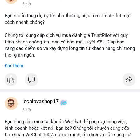
6 giờ
Bạn muốn tăng độ uy tín cho thương hiệu trên TrustPilot một
cách nhanh chóng?
Chúng tôi cung cấp dịch vụ mua đánh giá TrustPilot với quy
trình nhanh chóng, an toàn và bảo mật tuyệt đối. Giúp bạn
nâng cao điểm số và xây dựng lòng tin từ khách hàng chỉ trong
thời gian ngắn.
Đọc thêm
Đặt hàng ngay hôm nay để nhận ưu đãi:
👉 Order tại: localpvashop
👉 Phản hồi 24/7
👉 WhatsApp: +1 660 215-8938
👉 Telegram: @localpvashop
localpvashop17
👉 Email: localpvashop@gmail.com
6 giờ
Đừng bỏ lỡ cơ hội cải thiện danh tiếng trực tuyến của bạn một
Bạn đang cần mua tài khoản WeChat để phục vụ công việc,
cách hiệu quả!
kinh doanh hoặc kết nối bạn bè? Chúng tôi chuyên cung cấp
tài khoản WeChat 100% đã xác minh, ổn định và sẵn sàng sử