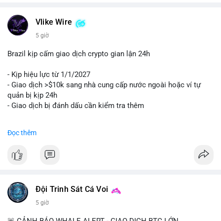
Vlike Wire
5 giờ
Brazil kịp cấm giao dịch crypto gian lận 24h
- Kịp hiệu lực từ 1/1/2027
- Giao dịch >$10k sang nhà cung cấp nước ngoài hoặc ví tự
quản bị kịp 24h
- Giao dịch bị đánh dấu cần kiểm tra thêm
#binancesquare
#cryptonews
#regulation
Đọc thêm
$btc $eth
#vlikevn
#titanbot
📰 Nguồn: Cointelegraph
Đội Trinh Sát Cá Voi
5 giờ