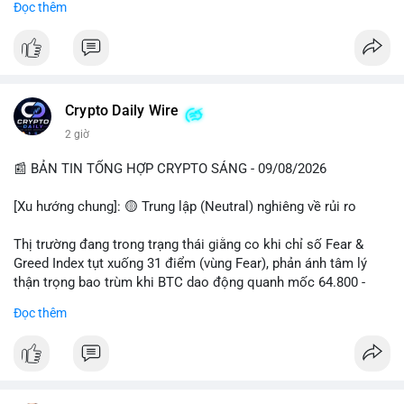
Đọc thêm
📊 Nguồn: Radar Tâm Lý Thị Trường
cổ đông vào tháng 2.
- Định chế tài chính: Delaware Life đưa BTC vào sản phẩm bảo
hiểm; Galaxy Digital lập quỹ đầu tư 100 triệu USD.
- Pháp lý: CEO Coinbase thúc đẩy khung pháp lý tại Davos; Bồ
Đào Nha chặn Polymarket.
Crypto Daily Wire
#binancesquare
#cryptonews
#btc
#eth
#sol
#xrp
2 giờ
$btc $eth $sol $xrp
📰 BẢN TIN TỔNG HỢP CRYPTO SÁNG - 09/08/2026
#vlikevn
#titanbot
[Xu hướng chung]: 🟡 Trung lập (Neutral) nghiêng về rủi ro
📰 Nguồn: Decrypt
Thị trường đang trong trạng thái giằng co khi chỉ số Fear &
Greed Index tụt xuống 31 điểm (vùng Fear), phản ánh tâm lý
thận trọng bao trùm khi BTC dao động quanh mốc 64.800 -
64.900 USD.
Đọc thêm
- Thị trường & Giá cả: Hoạt động cá voi diễn ra mạnh mẽ với 7
giao dịch BTC lớn được ghi nhận trong 24h qua, tổng trị giá
hơn 23,6 triệu USD. Đáng chú ý nhất là lệnh chuyển 90,94 BTC
(5,89 triệu USD) và 89,97 BTC (5,82 triệu USD), cho thấy các tổ