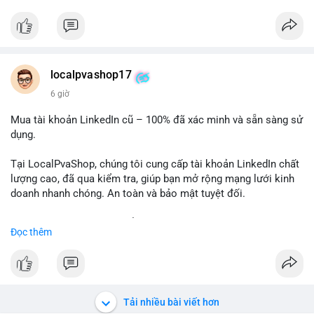
✅ Telegram: @localpvashop
✅ Email: localpvashop@gmail.com
Chất lượng đảm bảo, hỗ trợ tận tình. Hãy liên hệ ngay hôm
nay!
localpvashop17
6 giờ
Mua tài khoản LinkedIn cũ – 100% đã xác minh và sẵn sàng sử
dụng.
Tại LocalPvaShop, chúng tôi cung cấp tài khoản LinkedIn chất
lượng cao, đã qua kiểm tra, giúp bạn mở rộng mạng lưới kinh
doanh nhanh chóng. An toàn và bảo mật tuyệt đối.
Đặt hàng ngay hôm nay để nhận ưu đãi tốt nhất!
Đọc thêm
✅ Đặt hàng: localpvashop
✅ Phản hồi trong 24 giờ
✅ WhatsApp: +1 (66
215-8938
✅ Telegram: @localpvashop
Tải nhiều bài viết hơn
✅ Email: localpvashop@gmail.com