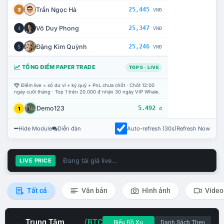
Trần Ngọc Hà
25,445
3
VNĐ
Võ Duy Phong
25,347
4
VNĐ
Đặng Kim Quỳnh
25,246
5
VNĐ
TỔNG ĐIỂM PAPER TRADE
TOP 5 · LIVE
Điểm live = số dư ví + ký quỹ + PnL chưa chốt · Chốt 12:00
ngày cuối tháng · Top 1 trên 20.000 đ nhận 30 ngày VIP Whale.
Demo123
5.492
1
đ
Hide Module
Diễn đàn
Auto-refresh (30s)
Refresh Now
Đang tải giá live...
LIVE PRICE
Tất cả
Văn bản
Hình ảnh
Video
Trung Tâm
(BTC
Biểu Đồ Xu
Danh Sách Theo