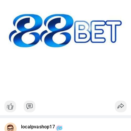
#42btc
#vilanh
#tichluydaihan
#btcmempool
#64831usd
localpvashop17