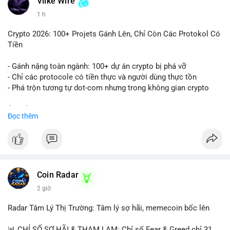
Vlike Wire
1 h
Crypto 2026: 100+ Projets Gánh Lên, Chỉ Còn Các Protokol Có
Tiền
- Gánh nặng toàn ngành: 100+ dự án crypto bị phá vỡ
- Chỉ các protocole có tiền thực và người dùng thực tồn
- Phá trộn tương tự dot-com nhưng trong không gian crypto
$btc $eth
Đọc thêm
#vlikevn
#titanbot
📰 Nguồn: CoinDesk
Coin Radar
2 giờ
Radar Tâm Lý Thị Trường: Tâm lý sợ hãi, memecoin bốc lên
📊 CHỈ SỐ SỢ HÃI & THAM LAM: Chỉ số Fear & Greed chỉ 31