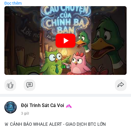
Đọc thêm
chiến lược đầu tư rõ ràng.
🎥 Xem video trực tiếp tại:
Nguồn: Cú Thông Thái
Đội Trinh Sát Cá Voi
3 giờ
🚨 CẢNH BÁO WHALE ALERT - GIAO DỊCH BTC LỚN