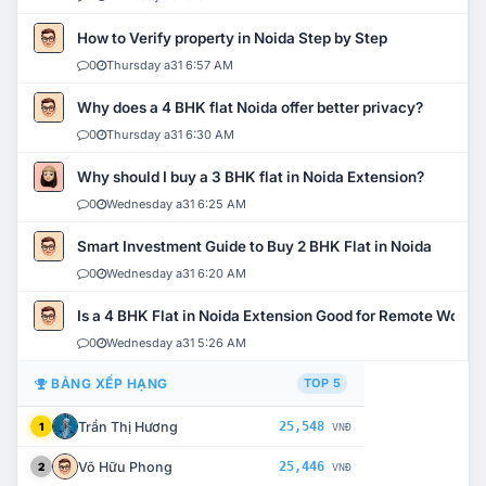
How to Verify property in Noida Step by Step
0
Thursday a31 6:57 AM
Why does a 4 BHK flat Noida offer better privacy?
0
Thursday a31 6:30 AM
Why should I buy a 3 BHK flat in Noida Extension?
0
Wednesday a31 6:25 AM
Smart Investment Guide to Buy 2 BHK Flat in Noida
0
Wednesday a31 6:20 AM
Is a 4 BHK Flat in Noida Extension Good for Remote Work?
0
Wednesday a31 5:26 AM
BẢNG XẾP HẠNG
TOP 5
Trần Thị Hương
25,548
1
VNĐ
Võ Hữu Phong
25,446
2
VNĐ