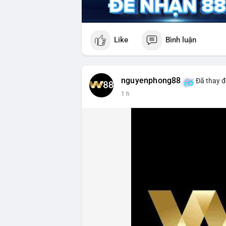
Like
Bình luận
nguyenphong88
Đã thay đ
1 h