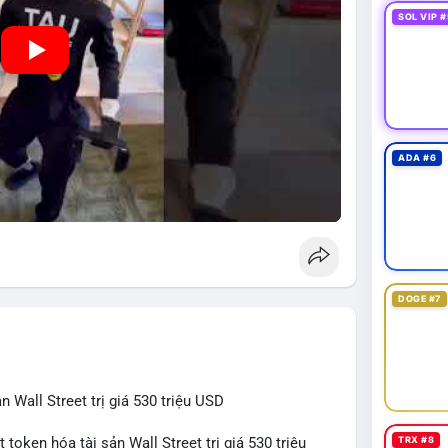
SOL VIP #
ADA #6
DOGE #7
 Wall Street trị giá 530 triệu USD
TRX #8
token hóa tài sản Wall Street trị giá 530 triệu