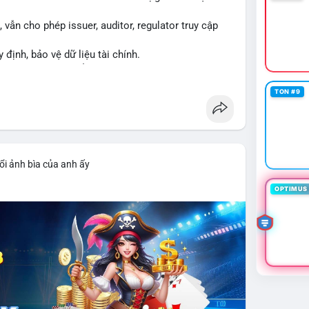
vẫn cho phép issuer, auditor, regulator truy cập
y định, bảo vệ dữ liệu tài chính.
ng XRPL và các tổ chức tài chính.
TON #9
ổi ảnh bìa của anh ấy
OPTIMUS 