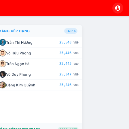
BẢNG XẾP HẠNG
TOP 5
Trần Thị Hương
25,548
VNĐ
À CHẾ TÀI XỬ LÝ VI PHẠM
Võ Hữu Phong
25,446
VNĐ
Trần Ngọc Hà
25,445
VNĐ
Võ Duy Phong
25,347
VNĐ
Đặng Kim Quỳnh
25,246
VNĐ