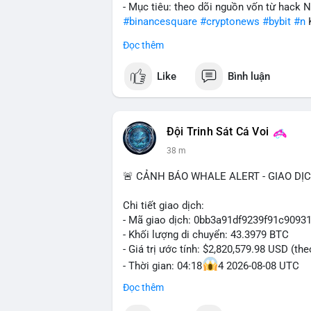
- Mục tiêu: theo dõi nguồn vốn từ hack 
#binancesquare
#cryptonews
#bybit
#n
Đọc thêm
$btc $eth
Like
Bình luận
#vlikevn
#titanbot
📰 Nguồn: Cointelegraph
Đội Trinh Sát Cá Voi
38 m
🚨 CẢNH BÁO WHALE ALERT - GIAO DỊ
Chi tiết giao dịch:
- Mã giao dịch: 0bb3a91df9239f91c909
- Khối lượng di chuyển: 43.3979 BTC
- Giá trị ước tính: $2,820,579.98 USD (th
- Thời gian: 04:18
4 2026-08-08 UTC
Đọc thêm
Nhận định phân tích hành vi của Cá voi 
tương đương 2.82 triệu USD, một con số 