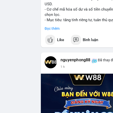
USD.
- Cơ chế mã hóa số dư và số tiền chuyển, 
chọn lọc.
- Mục tiêu: tăng tính riêng tư, tuân thủ qu
- Đề xuất đang được xem xét bởi cộng đồ
Đọc thêm
#binancesquare
#cryptonews
#xrp
Like
Bình luận
$xrp
#vlikevn
#titanbot
nguyenphong88
Đã thay đ
1 h
📰 Nguồn: CoinDesk