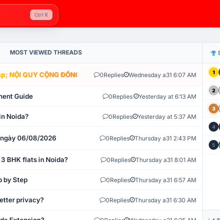
Ctrl K
MOST VIEWED THREADS
1
; NỘI QUY CỘNG ĐỒNG VLIKE.VN: HỆ THỐNG GIÁM SÁT TỰ ĐỘNG V
0
Replies
Wednesday a31 6:07 AM
2
ment Guide
0
Replies
Yesterday at 6:13 AM
3
in Noida?
0
Replies
Yesterday at 5:37 AM
4
t ngày 06/08/2026
0
Replies
Thursday a31 2:43 PM
5
 3 BHK flats in Noida?
0
Replies
Thursday a31 8:01 AM
p by Step
0
Replies
Thursday a31 6:57 AM
etter privacy?
0
Replies
Thursday a31 6:30 AM