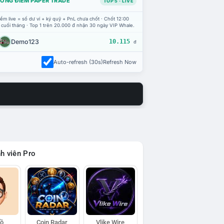
ỔNG ĐIỂM PAPER TRADE
TOP 5 · LIVE
ểm live = số dư ví + ký quỹ + PnL chưa chốt · Chốt 12:00
 cuối tháng · Top 1 trên 20.000 đ nhận 30 ngày VIP Whale.
Demo123
10.115
đ
Auto-refresh (30s)
Refresh Now
h viên Pro
Hồ
Coin Radar
Vlike Wire