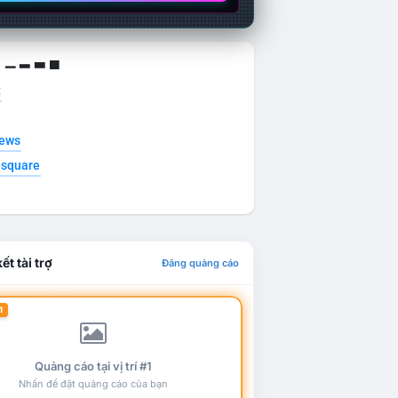
g ▁ ▂ ▃ ▄
t
news
esquare
ết tài trợ
Đăng quảng cáo
1
Quảng cáo tại vị trí #1
Nhấn để đặt quảng cáo của bạn