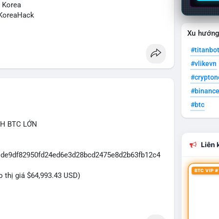
N Korea
KoreaHack
Xu hướn
#titanbo
#vlikevn
#crypto
#binanc
#btc
CH BTC LỚN
Liên k
31de9df82950fd24ed6e3d28bcd2475e8d2b63fb12c4
BTC VIP #
eo thị giá $64,993.43 USD)
dựa trên giao dịch này: Khối lượng 43.3979 BTC
đủ lớn để tạo áp lực thanh khoản tức thời. Hành vi