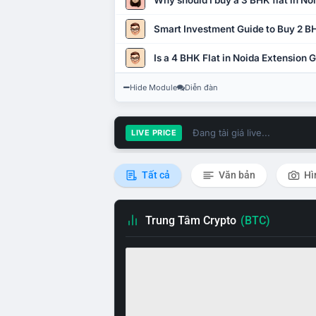
Why should I buy a 3 BHK flat in No
Smart Investment Guide to Buy 2 BH
Is a 4 BHK Flat in Noida Extension
Hide Module
Diễn đàn
Đang tải giá live...
LIVE PRICE
Tất cả
Văn bản
Hì
Trung Tâm Crypto
(BTC)