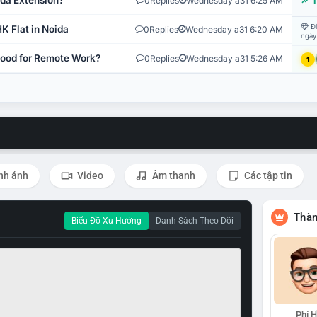
ida Extension?
0
Replies
Wednesday a31 6:25 AM
T
Đi
K Flat in Noida
0
Replies
Wednesday a31 6:20 AM
ngày
 Good for Remote Work?
0
Replies
Wednesday a31 5:26 AM
1
nh ảnh
Video
Âm thanh
Các tập tin
Thàn
Biểu Đồ Xu Hướng
Danh Sách Theo Dõi
Phí 