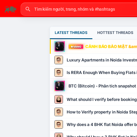
LATEST THREADS
HOTTEST THREADS
CẢNH BÁO BẢO MẬT &amp
VÀNG
Luxury Apartments in Noida Invest
Is RERA Enough When Buying Flats 
BTC (Bitcoin) - Phân tích snapsho
What should I verify before booking
How to Verify property in Noida Ste
Why does a 4 BHK flat Noida offer b