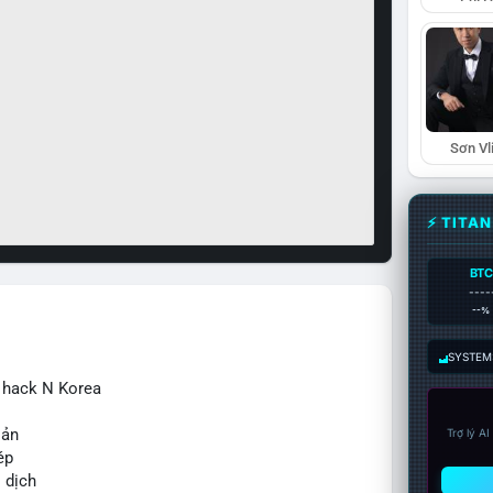
Sơn Vl
⚡ TITA
BTC
----
--%
SYSTEM:
ừ hack N Korea
sản
Trợ lý A
ép
o dịch