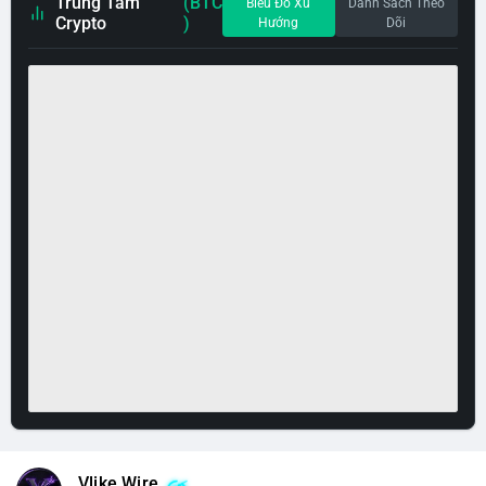
Trung Tâm
(BTC
Biểu Đồ Xu
Danh Sách Theo
Crypto
)
Hướng
Dõi
Vlike Wire