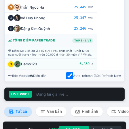
Trần Ngọc Hà
25,445
3
VNĐ
Võ Duy Phong
25,347
4
VNĐ
Đặng Kim Quỳnh
25,246
5
VNĐ
TỔNG ĐIỂM PAPER TRADE
TOP 5 · LIVE
Điểm live = số dư ví + ký quỹ + PnL chưa chốt · Chốt 12:00
ngày cuối tháng · Top 1 trên 20.000 đ nhận 30 ngày VIP Whale.
Demo123
6.359
1
đ
Hide Module
Diễn đàn
Auto-refresh (30s)
Refresh Now
Đang tải giá live...
LIVE PRICE
Tất cả
Văn bản
Hình ảnh
Video