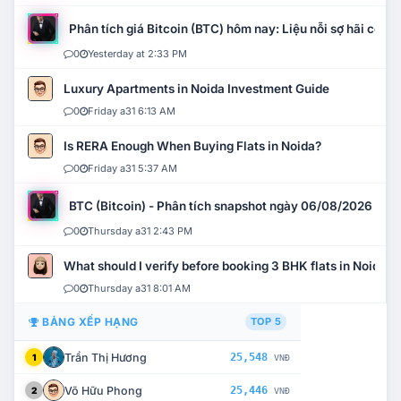
Phân tích giá Bitcoin (BTC) hôm nay: Liệu nỗi sợ hãi có mở 
0
Yesterday at 2:33 PM
Luxury Apartments in Noida Investment Guide
0
Friday a31 6:13 AM
Is RERA Enough When Buying Flats in Noida?
0
Friday a31 5:37 AM
BTC (Bitcoin) - Phân tích snapshot ngày 06/08/2026
0
Thursday a31 2:43 PM
What should I verify before booking 3 BHK flats in Noida?
0
Thursday a31 8:01 AM
BẢNG XẾP HẠNG
TOP 5
Trần Thị Hương
25,548
1
VNĐ
Võ Hữu Phong
25,446
2
VNĐ