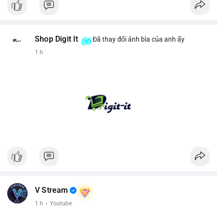
Shop Digit It
Đã thay đổi ảnh bìa của anh ấy
1 h
V Stream
1 h
·
Youtube