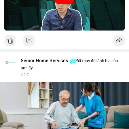
#52.8821BTC
#whalemove
#vilanh
#btcmempool
#3.4TrieuUSD
Senior Home Services
Đã thay đổi ảnh bìa của
anh ấy
2 giờ