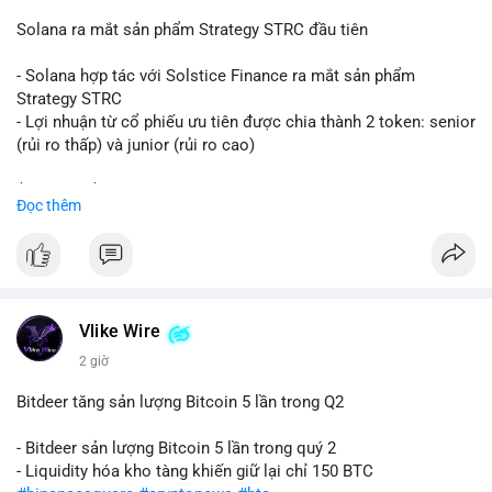
📰 Nguồn: CoinDesk
Solana ra mắt sản phẩm Strategy STRC đầu tiên
- Solana hợp tác với Solstice Finance ra mắt sản phẩm
Strategy STRC
- Lợi nhuận từ cổ phiếu ưu tiên được chia thành 2 token: senior
(rủi ro thấp) và junior (rủi ro cao)
$sol
#sol
$strc
#strc
Đọc thêm
#vlikevn
#titanbot
📰 Nguồn: CoinDesk
Vlike Wire
2 giờ
Bitdeer tăng sản lượng Bitcoin 5 lần trong Q2
- Bitdeer sản lượng Bitcoin 5 lần trong quý 2
- Liquidity hóa kho tàng khiến giữ lại chỉ 150 BTC