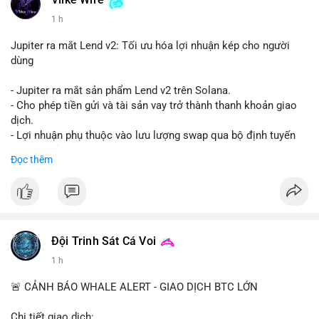
Vlike Wire
1 h
Jupiter ra mắt Lend v2: Tối ưu hóa lợi nhuận kép cho người
dùng
- Jupiter ra mắt sản phẩm Lend v2 trên Solana.
- Cho phép tiền gửi và tài sản vay trở thành thanh khoản giao
dịch.
- Lợi nhuận phụ thuộc vào lưu lượng swap qua bộ định tuyến
(router) của Jupiter.
Đọc thêm
- Tăng hiệu quả sử dụng vốn cho người dùng.
#solana
#jupiter
#sol
#defi
#binancesquare
$sol
Đội Trinh Sát Cá Voi
#vlikevn
#titanbot
1 h
📰 Nguồn: CoinDesk
🚨 CẢNH BÁO WHALE ALERT - GIAO DỊCH BTC LỚN
Chi tiết giao dịch: