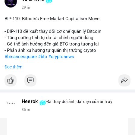
29 m
BIP-110: Bitcoin's Free-Market Capitalism Move
- BIP-110 đề xuất thay đổi cơ chế quản lý Bitcoin
- Tăng cường tính tự do tài chính người dùng
- Có thể ảnh hưởng đến giá BTC trong tương lai
- Phản ánh xu hướng tự quản thị trường crypto
#binancesquare
#btc
#cryptonews
Đọc thêm
$btc
#vlikevn
#titanbot
📰 Nguồn: CoinDesk
Heerok
Đã thay đổi ảnh đại diện của anh ấy
36 m