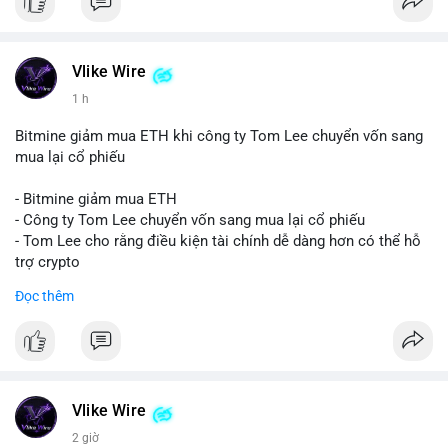
Vlike Wire
1 h
Bitmine giảm mua ETH khi công ty Tom Lee chuyển vốn sang
mua lại cổ phiếu
- Bitmine giảm mua ETH
- Công ty Tom Lee chuyển vốn sang mua lại cổ phiếu
- Tom Lee cho rằng điều kiện tài chính dễ dàng hơn có thể hỗ
trợ crypto
- CLARITY Act không đạt thăm dò trong Thượng viện trước kỳ
Đọc thêm
nghỉ tháng 8
#binancesquare
#cryptonews
#eth
$eth
Vlike Wire
#vlikevn
#titanbot
2 giờ