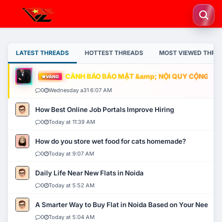
LATEST THREADS
HOTTEST THREADS
MOST VIEWED THRE
CẢNH BÁO BẢO MẬT &amp; NỘI QUY CỘNG ĐỒNG
VÀNG
0
Wednesday a31 6:07 AM
How Best Online Job Portals Improve Hiring
0
Today at 11:39 AM
How do you store wet food for cats homemade?
0
Today at 9:07 AM
Daily Life Near New Flats in Noida
0
Today at 5:52 AM
A Smarter Way to Buy Flat in Noida Based on Your Needs
0
Today at 5:04 AM