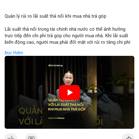
Quản lý rủi ro lãi suất thả nổi khi mua nhà trả góp
Lãi suất thả nổi trong tài chính nhà nước có thể ảnh hưởng
trực tiếp đến chi phí trả góp cho người mua nhà. Khi lãi suất
biến động cao, người mua phải đối mặt với rủi ro tăng chi phí
trả nợ không ngờ. Quản lý rủi ro cần bao gồm phân tích xu
Đọc thêm
hướng lãi suất, lựa chọn sản phẩm trả góp có tính bảo hiểm,
hoặc sử dụng tài chính cá nhân để ổn định chi phí. Các nhà
đầu tư cần theo dõi chính sách tiền tệ để đưa ra quyết định
mua nhà phù hợp.
🎥 Xem video trực tiếp tại:
Nguồn: VIETSUCCESS