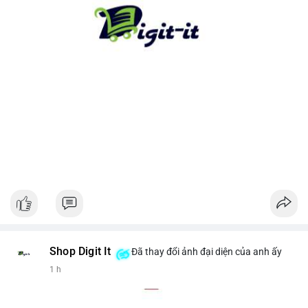
cho xu hướng dài hạn. Ngược lại, nếu tiền chuyển lên sàn, hãy
thận trọng với khả năng điều chỉnh giá ngắn hạn.
#13dot1743btc
#vilanh
#chuyennoibo
#mempoolbtc
#dongtienlon
Shop Digit It
Đã thay đổi ảnh đại diện của anh ấy
1 h