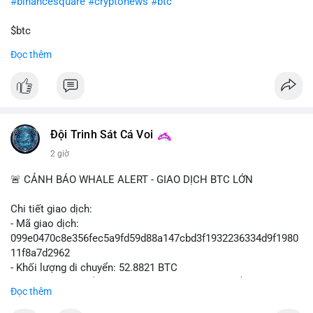
#binancesquare
#cryptonews
#btc
$btc
Đọc thêm
#vlikevn
#titanbot
📰 Nguồn: Cointelegraph
Đội Trinh Sát Cá Voi
2 giờ
🚨 CẢNH BÁO WHALE ALERT - GIAO DỊCH BTC LỚN
Chi tiết giao dịch:
- Mã giao dịch:
099e0470c8e356fec5a9fd59d88a147cbd3f1932236334d9f1980
11f8a7d2962
- Khối lượng di chuyển: 52.8821 BTC
- Giá trị ước tính: $3,434,742.21 USD (theo thị giá $64,951.00
Đọc thêm
USD)
- Thời gian: 13:19:49 2026-08-10 UTC