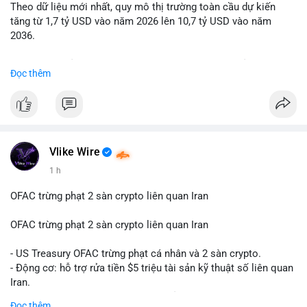
Theo dữ liệu mới nhất, quy mô thị trường toàn cầu dự kiến
Lời khuyên: Nhà đầu tư nhỏ lẻ nên quan sát thêm 2-4 giờ sau
tăng từ 1,7 tỷ USD vào năm 2026 lên 10,7 tỷ USD vào năm
khi giao dịch được xác nhận, tránh hành động theo cảm xúc.
2036.
Xác minh địa chỉ ví đích trước khi đưa ra quyết định vào lệnh,
ưu tiên quản trị rủi ro trong giai đoạn biến động mạnh.
Mức tăng trưởng này tương ứng với tốc độ tăng trưởng kép
Đọc thêm
hàng năm (CAGR) ấn tượng lên tới 20,2%.
#99dot6btc
#capvoichuyentien
#vilanhtichluy
#aplucban
#btcmempool65k
Điều gì đang thúc đẩy sự tăng trưởng vượt bậc này? Hãy cùng
theo dõi các phân tích chuyên sâu về xu hướng công nghệ và
nhu cầu thị trường trong thời gian tới.
Vlike Wire
1 h
OFAC trừng phạt 2 sàn crypto liên quan Iran
OFAC trừng phạt 2 sàn crypto liên quan Iran
- US Treasury OFAC trừng phạt cá nhân và 2 sàn crypto.
- Động cơ: hỗ trợ rửa tiền $5 triệu tài sản kỹ thuật số liên quan
Iran.
- Các sàn bị cấm hoạt động, tài khoản bị khóa.
Đọc thêm