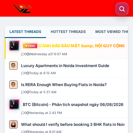
LATEST THREADS
HOTTEST THREADS
MOST VIEWED THRE
CẢNH BÁO BẢO MẬT &amp; NỘI QUY CỘNG ĐỒNG
VÀNG
0
Wednesday a31 6:07 AM
Luxury Apartments in Noida Investment Guide
0
Today at 6:13 AM
Is RERA Enough When Buying Flats in Noida?
0
Today at 5:37 AM
BTC (Bitcoin) - Phân tích snapshot ngày 06/08/2026
0
Yesterday at 2:43 PM
What should I verify before booking 3 BHK flats in Noida?
0
Yesterday at 8:01 AM