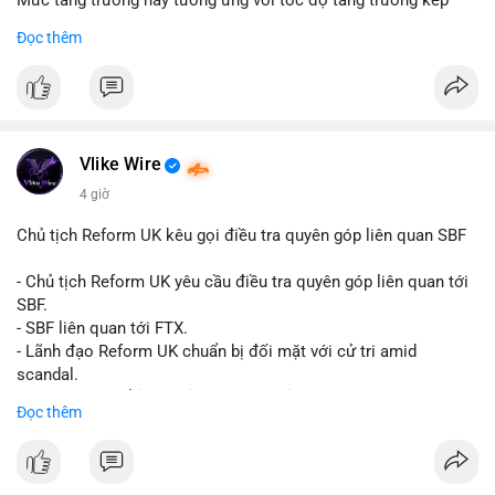
Mức tăng trưởng này tương ứng với tốc độ tăng trưởng kép
hàng năm (CAGR) đạt 5,9% trong giai đoạn dự báo.
Đọc thêm
Đây là tín hiệu tích cực cho các nhà sản xuất, nhà phân phối và
nhà đầu tư trong ngành vật liệu xây dựng và hạ tầng.
Bạn đánh giá thế nào về tiềm năng của dòng sản phẩm ống
nhựa polyolefin trong tương lai?
Vlike Wire
4 giờ
Chủ tịch Reform UK kêu gọi điều tra quyên góp liên quan SBF
- Chủ tịch Reform UK yêu cầu điều tra quyên góp liên quan tới
SBF.
- SBF liên quan tới FTX.
- Lãnh đạo Reform UK chuẩn bị đối mặt với cử tri amid
scandal.
- Sự kiện có thể ảnh hưởng đến hình ảnh SBF và FTX.
Đọc thêm
- Không có thông tin tác động thị trường ngay lập tức.
#binancesquare
#cryptonews
#sbf
#ftx
#reformuk
$btc $eth