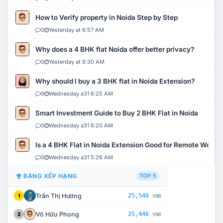
How to Verify property in Noida Step by Step
0
Yesterday at 6:57 AM
Why does a 4 BHK flat Noida offer better privacy?
0
Yesterday at 6:30 AM
Why should I buy a 3 BHK flat in Noida Extension?
0
Wednesday a31 6:25 AM
Smart Investment Guide to Buy 2 BHK Flat in Noida
0
Wednesday a31 6:20 AM
Is a 4 BHK Flat in Noida Extension Good for Remote Work?
0
Wednesday a31 5:26 AM
BẢNG XẾP HẠNG
TOP 5
Trần Thị Hương
25,548
1
VNĐ
Võ Hữu Phong
25,446
2
VNĐ