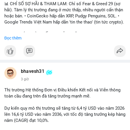
📊 CHỈ SỐ SỢ HÃI & THAM LAM: Chỉ số Fear & Greed 29 (sợ
hãi). Tâm lý thị trường đang ở mức thấp, nhiều người cẩn thận
hoặc bán. • CoinGecko hấp dẫn XRP, Pudgy Penguins, SOL. •
Google Trends Việt Nam hấp dẫn 'tin the thao' (tin tức crypto).
📈 XU HƯỚNG TÌM KIẾM & THẢO LUẬN: • XRP, SOL, PENGU,
Đọc thêm
ONDO, CASHCAT. • Chủ đề 'tô thị ty na' (tỷ giá) và 'giao thông'
(giao thông tài chính). • Bàn tán Binance Square tập trung vào
BTC breakout và lệnh long/short.
💬 DÒNG CHẢY TIN TỨC & TRUYỀN THÔNG: • Trump khẳng
định crypto là 'vấn đề lớn' giúp giảm áp lực USD. • Binance hỗ
bhavesh31
trợ cổ phiếu Apple/IBM. • Bài đăng hấp dẫn về $HFT, $SKYAI,
3 giờ
$BICO. • Tin nhắn cảnh báo về hack North Korea (Bybit).
Thị trường Hệ thống Đơn vị Điều khiển Kết nối và Viễn thông
💡 NHẬN ĐỊNH & KHUYẾN NGHỊ: Tâm lý thị trường đang phân
toàn cầu đang trên đà tăng trưởng mạnh mẽ.
cực. Sợ hãi do chỉ số thấp, nhưng hấp dẫn từ xu hướng meme
coin (PENGU, CASHCAT) và tin cậy từ các dự án lớn (BTC,
Dự kiến quy mô thị trường sẽ tăng từ 6,4 tỷ USD vào năm 2026
SOL). Rủi ro tăng nếu không có thông tin rõ ràng về quy định.
lên 16,6 tỷ USD vào năm 2036, với tốc độ tăng trưởng kép hàng
năm (CAGR) đạt 10,0%.
📊 Nguồn: Radar Tâm Lý Thị Trường