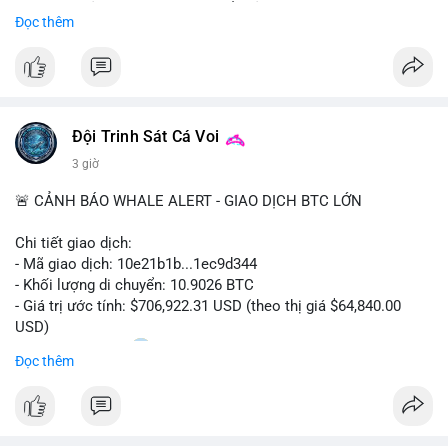
Sự tăng trưởng này được thúc đẩy bởi nhu cầu ngày càng cao
Đọc thêm
trong các lĩnh vực ô tô, logistics và thiết bị thông minh.
Doanh nghiệp cần theo dõi xu hướng này để nắm bắt cơ hội
đầu tư và phát triển giải pháp kết nối tiên tiến.
Đội Trinh Sát Cá Voi
3 giờ
🚨 CẢNH BÁO WHALE ALERT - GIAO DỊCH BTC LỚN
Chi tiết giao dịch:
- Mã giao dịch: 10e21b1b...1ec9d344
- Khối lượng di chuyển: 10.9026 BTC
- Giá trị ước tính: $706,922.31 USD (theo thị giá $64,840.00
USD)
- Thời gian: 18:20
0 2026-08-07 UTC
Đọc thêm
Nhận định phân tích:
Giao dịch 10.9 BTC trị giá hơn 706 nghìn USD được thực hiện
trong khung giờ thanh khoản mỏng (giờ châu Á) cho thấy chủ