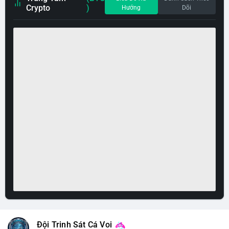
Crypto
)
Hướng
Dõi
Đội Trinh Sát Cá Voi