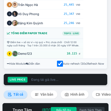
Trần Ngọc Hà
25,445
3
VNĐ
Võ Duy Phong
25,347
4
VNĐ
Đặng Kim Quỳnh
25,246
5
VNĐ
TỔNG ĐIỂM PAPER TRADE
TOP 5 · LIVE
Điểm live = số dư ví + ký quỹ + PnL chưa chốt · Chốt 12:00
ngày cuối tháng · Top 1 trên 20.000 đ nhận 30 ngày VIP Whale.
Demo123
10.115
1
đ
Hide Module
Diễn đàn
Auto-refresh (30s)
Refresh Now
Đang tải giá live...
LIVE PRICE
Tất cả
Văn bản
Hình ảnh
Video
Trung Tâm
(BTC
Biểu Đồ Xu
Danh Sách Theo