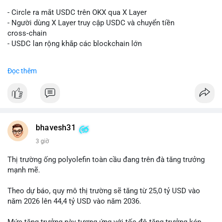
#vlikevn
#titanbot
- Circle ra mắt USDC trên OKX qua X Layer
📰 Nguồn: Decrypt
- Người dùng X Layer truy cập USDC và chuyển tiền
cross‑chain
- USDC lan rộng khắp các blockchain lớn
#binancesquare
#cryptonews
#usdc
#okx
#xlayer
Đọc thêm
$usdc
#vlikevn
#titanbot
📰 Nguồn: Cointelegraph
bhavesh31
3 giờ
Thị trường ống polyolefin toàn cầu đang trên đà tăng trưởng
mạnh mẽ.
Theo dự báo, quy mô thị trường sẽ tăng từ 25,0 tỷ USD vào
năm 2026 lên 44,4 tỷ USD vào năm 2036.