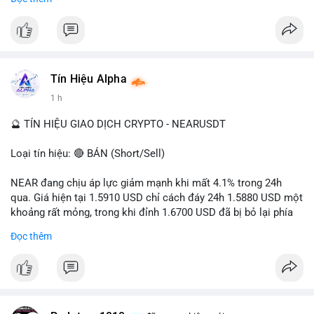
- Tác động: rủi ro cho thị trường crypto, tăng áp lực pháp lý.
#binancesquare
#cryptonews
#ofac
#ussanctions
#iran
$btc $eth
Tín Hiệu Alpha
#vlikevn
#titanbot
1 h
📰 Nguồn: Cointelegraph
🔮 TÍN HIỆU GIAO DỊCH CRYPTO - NEARUSDT
Loại tín hiệu: 🔴 BÁN (Short/Sell)
NEAR đang chịu áp lực giảm mạnh khi mất 4.1% trong 24h
qua. Giá hiện tại 1.5910 USD chỉ cách đáy 24h 1.5880 USD một
khoảng rất mỏng, trong khi đỉnh 1.6700 USD đã bị bỏ lại phía
sau. Biên độ dao động ngày đạt 4.9%, cho thấy phe bán đang
Đọc thêm
kiểm soát hoàn toàn. Khối lượng giao dịch 10.29 triệu NEAR
không đủ lớn để tạo lực đỡ, xác nhận xu hướng đi xuống đang
tiếp diễn.
Khuyến nghị giao dịch: