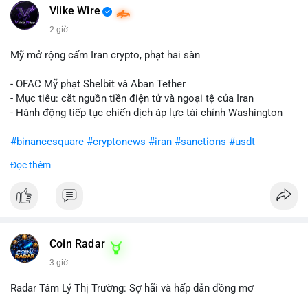
Vlike Wire
2 giờ
Mỹ mở rộng cấm Iran crypto, phạt hai sàn
- OFAC Mỹ phạt Shelbit và Aban Tether
- Mục tiêu: cắt nguồn tiền điện tử và ngoại tệ của Iran
- Hành động tiếp tục chiến dịch áp lực tài chính Washington
#binancesquare
#cryptonews
#iran
#sanctions
#usdt
Đọc thêm
$usdt
#vlikevn
#titanbot
📰 Nguồn: CoinDesk
Coin Radar
3 giờ
Radar Tâm Lý Thị Trường: Sợ hãi và hấp dẫn đồng mơ