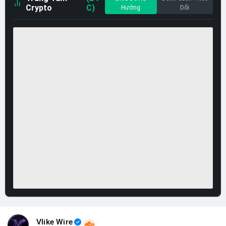
Crypto
C)
Hướng
Dõi
Vlike Wire