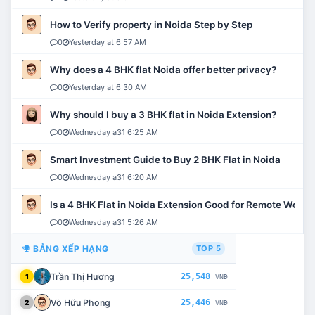
How to Verify property in Noida Step by Step
0
Yesterday at 6:57 AM
Why does a 4 BHK flat Noida offer better privacy?
0
Yesterday at 6:30 AM
Why should I buy a 3 BHK flat in Noida Extension?
0
Wednesday a31 6:25 AM
Smart Investment Guide to Buy 2 BHK Flat in Noida
0
Wednesday a31 6:20 AM
Is a 4 BHK Flat in Noida Extension Good for Remote Work?
0
Wednesday a31 5:26 AM
BẢNG XẾP HẠNG
TOP 5
Trần Thị Hương
25,548
1
VNĐ
Võ Hữu Phong
25,446
2
VNĐ