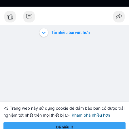
Tải nhiều bài viết hơn
<3 Trang web này sử dụng cookie để đảm bảo bạn có được trải
nghiệm tốt nhất trên mọi thiết bị ℇ>
Khám phá nhiều hơn
Solana
BNB
$73.90
$592.46
0%
SOL
+0.52%
BNB
-0.33%
Đã hiểu!!!