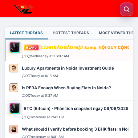
LATEST THREADS
HOTTEST THREADS
MOST VIEWED THRE
CẢNH BÁO BẢO MẬT &amp; NỘI QUY CỘNG ĐỒN
VÀNG
0
Wednesday a31 6:07 AM
Luxury Apartments in Noida Investment Guide
0
Today at 6:13 AM
Is RERA Enough When Buying Flats in Noida?
0
Today at 5:37 AM
BTC (Bitcoin) - Phân tích snapshot ngày 06/08/2026
0
Yesterday at 2:43 PM
What should I verify before booking 3 BHK flats in Noida?
0
Yesterday at 8:01 AM