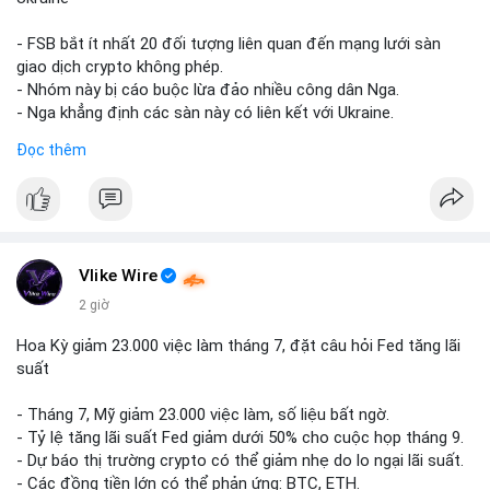
giống nhau ở mọi bài như
#whalealert
,
#smartmoney
,
#cryptonews
,
#vlikesignals
. Mỗi bài viết phải có bộ hashtag
- FSB bắt ít nhất 20 đối tượng liên quan đến mạng lưới sàn
riêng biệt phản ánh đúng nội dung cụ thể của giao dịch đó. Ví
giao dịch crypto không phép.
dụ nếu giao dịch 45 BTC chuyển ví lạnh:
#45btc
#vilanh
- Nhóm này bị cáo buộc lừa đảo nhiều công dân Nga.
#tichluydaihan
#btcmempool
. KHÔNG dùng hashtag tên mô
- Nga khẳng định các sàn này có liên kết với Ukraine.
hình AI (
#gpt
,
#deepseek
,
#gemini
,
#claude
,
#ai
).
Đọc thêm
#russia
#cryptonews
#regulation
#fsb
$btc $eth
#vlikevn
#titanbot
Vlike Wire
📰 Nguồn: CoinDesk
2 giờ
Hoa Kỳ giảm 23.000 việc làm tháng 7, đặt câu hỏi Fed tăng lãi
suất
- Tháng 7, Mỹ giảm 23.000 việc làm, số liệu bất ngờ.
- Tỷ lệ tăng lãi suất Fed giảm dưới 50% cho cuộc họp tháng 9.
- Dự báo thị trường crypto có thể giảm nhẹ do lo ngại lãi suất.
- Các đồng tiền lớn có thể phản ứng: BTC, ETH.