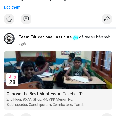
Đọc thêm
#binancesquare
#cryptonews
#btc
#eth
$btc $eth
#vlikevn
#titanbot
Team Educational Institute
đã tạo sự kiện mới
📰 Nguồn: CoinDesk
2 giờ
Aug
28
Choose the Best Montessori Teacher Training Institute in Coimbatore for a Rewarding Career
2nd Floor, 857A, Shop, 44, VKK Menon Rd,
Siddhapudur, Gandhipuram, Coimbatore, Tamil
Nadu 641044