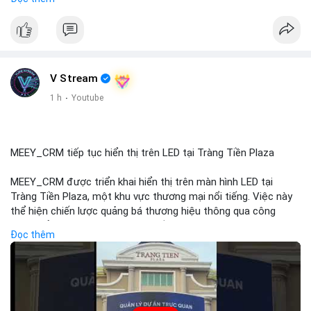
#72dot2609btc
#4triệu7usd
#chuyểnvílạnh
#áplựcbántiềmnăng
#mempoolbtc
#vlikevn
#titanbot
📰 Nguồn: Cointelegraph
V Stream
1 h
·
Youtube
MEEY_CRM tiếp tục hiển thị trên LED tại Tràng Tiền Plaza
MEEY_CRM được triển khai hiển thị trên màn hình LED tại
Tràng Tiền Plaza, một khu vực thương mại nổi tiếng. Việc này
thể hiện chiến lược quảng bá thương hiệu thông qua công
nghệ hiển thị công cộng. Tràng Tiền Plaza thu hút lượng khách
Đọc thêm
lớn hàng ngày, giúp tăng cường nhận diện thương hiệu
MEEY_CRM. Mô hình này kết hợp công nghệ LED với việc đặt
sản tại điểm giao thông quan trọng.
🎥 Xem video trực tiếp tại: