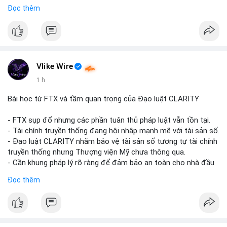
Đọc thêm
$btc
#vlikevn
#titanbot
📰 Nguồn: CoinDesk
Vlike Wire
1 h
Bài học từ FTX và tầm quan trọng của Đạo luật CLARITY
- FTX sụp đổ nhưng các phần tuân thủ pháp luật vẫn tồn tại.
- Tài chính truyền thống đang hội nhập mạnh mẽ với tài sản số.
- Đạo luật CLARITY nhằm bảo vệ tài sản số tương tự tài chính
truyền thống nhưng Thượng viện Mỹ chưa thông qua.
- Cần khung pháp lý rõ ràng để đảm bảo an toàn cho nhà đầu
tư.
Đọc thêm
#binancesquare
#cryptonews
#ftx
#regulation
#clarityact
$btc $eth