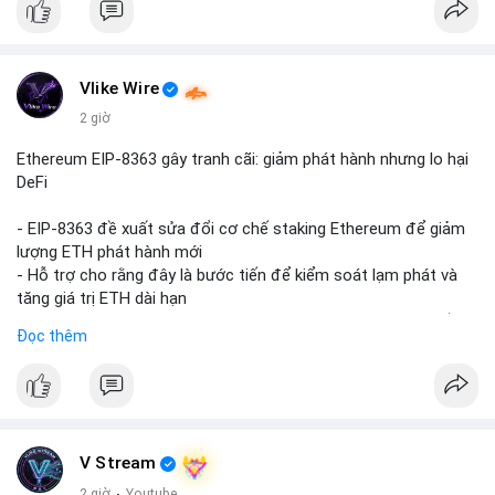
Vlike Wire
2 giờ
Ethereum EIP-8363 gây tranh cãi: giảm phát hành nhưng lo hại
DeFi
- EIP-8363 đề xuất sửa đổi cơ chế staking Ethereum để giảm
lượng ETH phát hành mới
- Hỗ trợ cho rằng đây là bước tiến để kiểm soát lạm phát và
tăng giá trị ETH dài hạn
- Các nhà phê bình lo ngại việc giảm phần thưởng sẽ làm yếu
Đọc thêm
động lực staking, ảnh hưởng đến bảo mật mạng lưới
- Lo ngại thêm: có thể làm giảm hấp dẫn của DeFi, giảm sự phi
tập trung và làm chậm sự tham gia của nhà đầu tư
istituционаl
- Diễn ra trong bối cảnh Ethereum đang cân bằng giữa giảm
phát hành và duy trì sức hấp dẫn cho hệ sinh thái
V Stream
#binancesquare
#cryptonews
#eth
#defi
#eip8363
2 giờ
·
Youtube