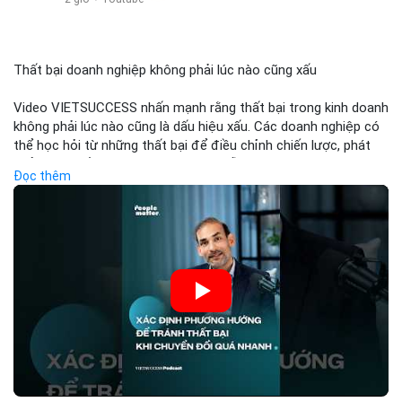
$eth
#vlikevn
#titanbot
Thất bại doanh nghiệp không phải lúc nào cũng xấu
📰 Nguồn: Cointelegraph
Video VIETSUCCESS nhấn mạnh rằng thất bại trong kinh doanh
không phải lúc nào cũng là dấu hiệu xấu. Các doanh nghiệp có
thể học hỏi từ những thất bại để điều chỉnh chiến lược, phát
triển sản phẩm mới, hoặc phát hiện lỗi trong quy trình. Trong
Đọc thêm
lĩnh vực tài chính và crypto, hiểu rõ nguyên nhân thất bại giúp
quản lý rủi ro hiệu quả và tránh lặp lại sai lầm. Điều này đặc biệt
quan trọng khi áp dụng vào các mô hình kinh doanh mới hoặc
đầu tư vào dự án blockchain.
🎥 Xem video trực tiếp tại:
Nguồn: VIETSUCCESS