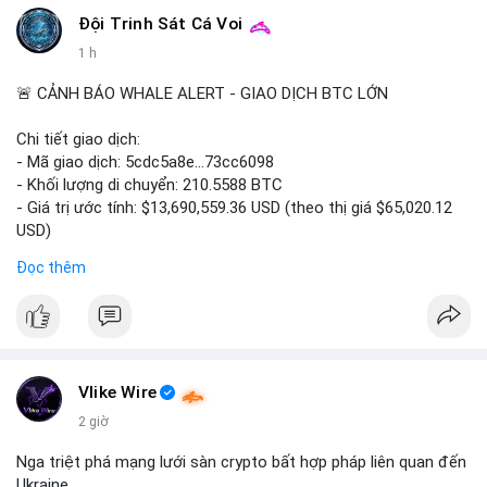
#vlikevn
#titanbot
Đội Trinh Sát Cá Voi
1 h
📰 Nguồn: CoinDesk
🚨 CẢNH BÁO WHALE ALERT - GIAO DỊCH BTC LỚN
Chi tiết giao dịch:
- Mã giao dịch: 5cdc5a8e...73cc6098
- Khối lượng di chuyển: 210.5588 BTC
- Giá trị ước tính: $13,690,559.36 USD (theo thị giá $65,020.12
USD)
- Thời gian: 14:19:51 2026-08-07 UTC
Đọc thêm
Nhận định phân tích hành vi của Cá voi dựa trên giao dịch này
(ví dụ: chuyển dịch lượng lớn coin, gom hàng ví lạnh, áp lực bán
tiềm năng...) và tác động tâm lý thị trường.
Lời khuyên ngắn gọn cho nhà đầu tư nhỏ lẻ.
Vlike Wire
Hashtags: Tự trích xuất 3-5 hashtag ĐỘC NHẤT từ nội dung
2 giờ
chính của bài viết này. Hashtag phải là các từ khóa cụ thể xuất
hiện trong bài (khối lượng BTC, hành vi cá voi, loại ví, mức giá
Nga triệt phá mạng lưới sàn crypto bất hợp pháp liên quan đến
USD). TUYỆT ĐỐI KHÔNG lặp lại các hashtag chung chung
Ukraine