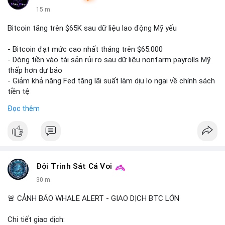
15 m
Bitcoin tăng trên $65K sau dữ liệu lao động Mỹ yếu
- Bitcoin đạt mức cao nhất tháng trên $65.000
- Dòng tiền vào tài sản rủi ro sau dữ liệu nonfarm payrolls Mỹ
thấp hơn dự báo
- Giảm khả năng Fed tăng lãi suất làm dịu lo ngại về chính sách
tiền tệ
#binancesquare
#cryptonews
#btc
Đọc thêm
$btc
#vlikevn
#titanbot
📰 Nguồn: Cointelegraph
Đội Trinh Sát Cá Voi
30 m
🚨 CẢNH BÁO WHALE ALERT - GIAO DỊCH BTC LỚN
Chi tiết giao dịch: