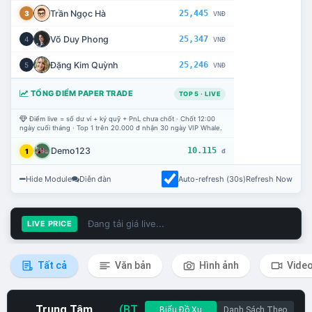
Trần Ngọc Hà
25,445
3
VNĐ
Võ Duy Phong
25,347
4
VNĐ
Đặng Kim Quỳnh
25,246
5
VNĐ
TỔNG ĐIỂM PAPER TRADE
TOP 5 · LIVE
Điểm live = số dư ví + ký quỹ + PnL chưa chốt · Chốt 12:00
ngày cuối tháng · Top 1 trên 20.000 đ nhận 30 ngày VIP Whale.
Demo123
10.115
1
đ
Hide Module
Diễn đàn
Auto-refresh (30s)
Refresh Now
Đang tải giá live...
LIVE PRICE
Tất cả
Văn bản
Hình ảnh
Vide
Trung Tâm
(BT
Biểu Đồ Xu
Danh Sách Theo