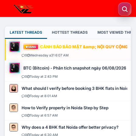
LATEST THREADS
HOTTEST THREADS
MOST VIEWED THRE
CẢNH BÁO BẢO MẬT &amp; NỘI QUY CỘNG ĐỒNG
VÀNG
0
Wednesday a31 6:07 AM
BTC (Bitcoin) - Phân tích snapshot ngày 06/08/2026
0
Today at 2:43 PM
What should I verify before booking 3 BHK flats in Noida?
0
Today at 8:01 AM
How to Verify property in Noida Step by Step
0
Today at 6:57 AM
Why does a 4 BHK flat Noida offer better privacy?
0
Today at 6:30 AM