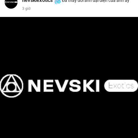
nevskiexotics
Đã thay đổi ảnh đại diện của anh ấy
3 giờ