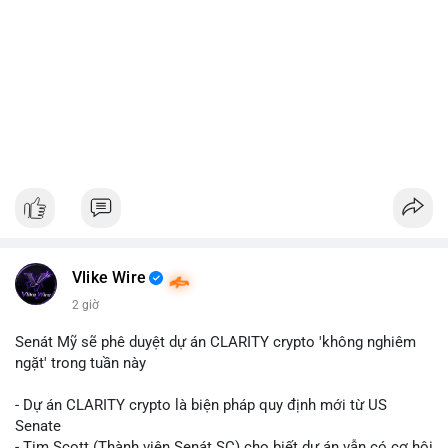
Vlike Wire
2 giờ
Senát Mỹ sẽ phê duyệt dự án CLARITY crypto 'không nghiêm
ngặt' trong tuần này
- Dự án CLARITY crypto là biện pháp quy định mới từ US
Senate
- Tim Scott (Thành viên Senát SC) cho biết dự án vẫn có cơ hội