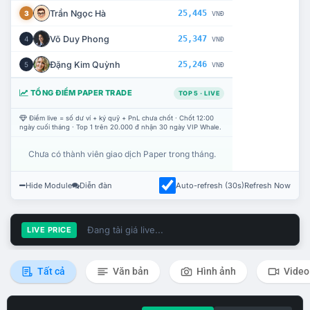
Trần Ngọc Hà
25,445
3
VNĐ
Võ Duy Phong
25,347
4
VNĐ
Đặng Kim Quỳnh
25,246
5
VNĐ
TỔNG ĐIỂM PAPER TRADE
TOP 5 · LIVE
Điểm live = số dư ví + ký quỹ + PnL chưa chốt · Chốt 12:00
ngày cuối tháng · Top 1 trên 20.000 đ nhận 30 ngày VIP Whale.
Chưa có thành viên giao dịch Paper trong tháng.
Hide Module
Diễn đàn
Auto-refresh (30s)
Refresh Now
Đang tải giá live...
LIVE PRICE
Tất cả
Văn bản
Hình ảnh
Video