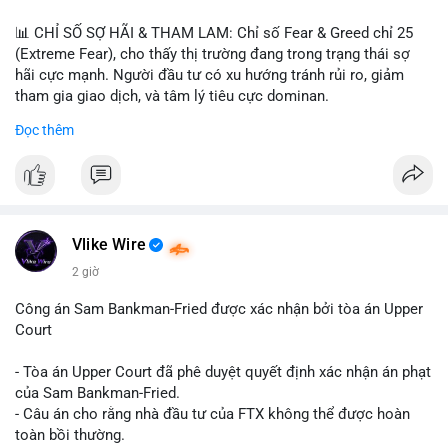
📊 CHỈ SỐ SỢ HÃI & THAM LAM: Chỉ số Fear & Greed chỉ 25
(Extreme Fear), cho thấy thị trường đang trong trạng thái sợ
hãi cực mạnh. Người đầu tư có xu hướng tránh rủi ro, giảm
tham gia giao dịch, và tâm lý tiêu cực dominan.
Đọc thêm
📈 XU HƯỚNG TÌM KIẾM & THẢO LUẬN: Coin được tìm kiếm
nhiều nhất trên CoinGecko là Cash Cat (CASHCAT), Bitcoin
(BTC), Sui (SUI), Pudgy Penguins (PENGU). Trên Google Trends
Việt Nam, từ khóa như 'con riêng', 'phạm nhật minh anh' và 'tô
lâm' được nhắc đến nhiều, có thể phản ánh sự quan tâm đến
các chủ đề không liên quan trực tiếp đến crypto.
Vlike Wire
2 giờ
💬 DÒNG CHẢY TIN TỨC & TRUYỀN THÔNG: Các bài đăng
trên Binance Square tập trung vào chiến lược trading, lệnh kẹp,
Công án Sam Bankman-Fried được xác nhận bởi tòa án Upper
và cập nhật về sự kiện như 'Lãi lỗ chưa ghi nhận'. Trên
Court
Telegram, tin tức nổi bật bao gồm việc Tether mở rộng vào
Saudi Arabia và báo cáo về Bitcoin miners chuyển hướng AI.
- Tòa án Upper Court đã phê duyệt quyết định xác nhận án phạt
Các tin tức quốc tế cũng nhấn mạnh sự động chảy của thị
của Sam Bankman-Fried.
trường.
- Câu án cho rằng nhà đầu tư của FTX không thể được hoàn
toàn bồi thường.