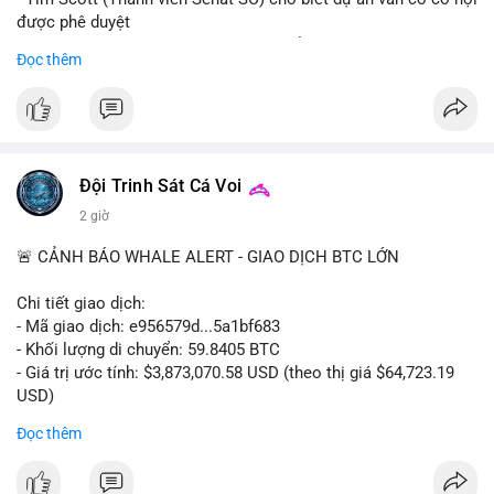
được phê duyệt
- Bài toán chính là thời gian hạn chế để đưa dự án vào lịch
Đọc thêm
trình
- Có thể ảnh hưởng đến môi trường quy định crypto tại Mỹ
$btc $eth
#vlikevn
#titanbot
Đội Trinh Sát Cá Voi
2 giờ
📰 Nguồn: Cointelegraph
🚨 CẢNH BÁO WHALE ALERT - GIAO DỊCH BTC LỚN
Chi tiết giao dịch:
- Mã giao dịch: e956579d...5a1bf683
- Khối lượng di chuyển: 59.8405 BTC
- Giá trị ước tính: $3,873,070.58 USD (theo thị giá $64,723.19
USD)
- Thời gian: 17:19:55 2026-08-06 UTC
Đọc thêm
Một khối lượng 59.84 BTC trị giá gần 3.9 triệu USD vừa được
kích hoạt di chuyển trong mempool. Với quy mô này, khả năng