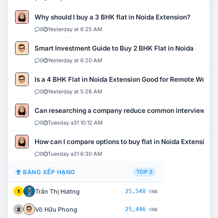
Why should I buy a 3 BHK flat in Noida Extension?
0
Yesterday at 6:25 AM
Smart Investment Guide to Buy 2 BHK Flat in Noida
0
Yesterday at 6:20 AM
Is a 4 BHK Flat in Noida Extension Good for Remote Work?
0
Yesterday at 5:26 AM
Can researching a company reduce common interview mi
0
Tuesday a31 10:12 AM
How can I compare options to buy flat in Noida Extension?
0
Tuesday a31 6:30 AM
BẢNG XẾP HẠNG
TOP 5
Trần Thị Hương
25,548
1
VNĐ
Võ Hữu Phong
25,446
2
VNĐ