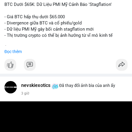
📰 Nguồn: Cointelegraph
BTC Dưới $65K: Dữ Liệu PMI Mỹ Cảnh Báo 'Stagflation'
- Giá BTC hấp thụ dưới $65.000
- Divergence giữa BTC và cổ phiếu/gold
- Dữ liệu PMI Mỹ gây bối cảnh stagflation mới
- Thị trường crypto có thể bị ảnh hưởng từ vĩ mô kinh tế
$btc
#btc
Đọc thêm
#vlikevn
#titanbot
📰 Nguồn: Cointelegraph
nevskiexotics
Đã thay đổi ảnh bìa của anh ấy
3 giờ