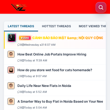
LATEST THREADS
HOTTEST THREADS
MOST VIEWED THRE
CẢNH BÁO BẢO MẬT &amp; NỘI QUY CỘNG ĐỒNG
VÀNG
0
Wednesday a31 6:07 AM
How Best Online Job Portals Improve Hiring
0
Today at 11:39 AM
How do you store wet food for cats homemade?
0
Today at 9:07 AM
Daily Life Near New Flats in Noida
0
Today at 5:52 AM
A Smarter Way to Buy Flat in Noida Based on Your Needs
0
Today at 5:04 AM