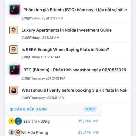
Phân tích giá Bitcoin (BTC) hôm nay: Liệu nỗi sợ hãi có mở 
0
Yesterday at 2:33 PM
Luxury Apartments in Noida Investment Guide
0
Friday a31 6:13 AM
Is RERA Enough When Buying Flats in Noida?
0
Friday a31 5:37 AM
BTC (Bitcoin) - Phân tích snapshot ngày 06/08/2026
0
Thursday a31 2:43 PM
What should I verify before booking 3 BHK flats in Noida?
0
Thursday a31 8:01 AM
BẢNG XẾP HẠNG
TOP 5
Trần Thị Hương
25,548
1
VNĐ
Võ Hữu Phong
25,446
2
VNĐ