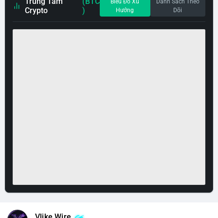
Trung Tâm
(BTC
Biểu Đồ Xu
Danh Sách Theo
Crypto
)
Hướng
Dõi
Vlike Wire