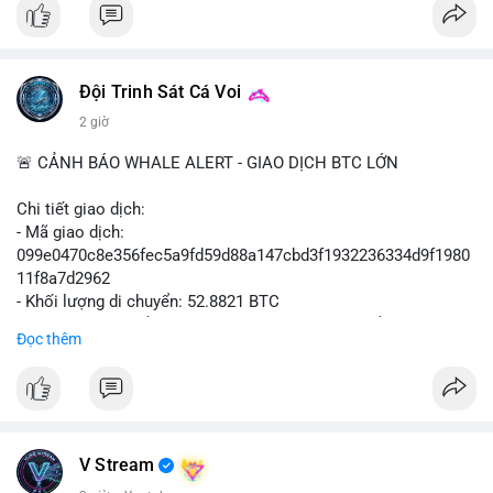
📰 Nguồn: Cointelegraph
Đội Trinh Sát Cá Voi
2 giờ
🚨 CẢNH BÁO WHALE ALERT - GIAO DỊCH BTC LỚN
Chi tiết giao dịch:
- Mã giao dịch:
099e0470c8e356fec5a9fd59d88a147cbd3f1932236334d9f1980
11f8a7d2962
- Khối lượng di chuyển: 52.8821 BTC
- Giá trị ước tính: $3,434,742.21 USD (theo thị giá $64,951.00
Đọc thêm
USD)
- Thời gian: 13:19:49 2026-08-10 UTC
Nhận định phân tích hành vi của Cá voi dựa trên giao dịch này:
Khối lượng 52.88 BTC tương đương hơn 3.4 triệu USD được di
chuyển trong một giao dịch duy nhất, cho thấy chủ sở hữu là tổ
V Stream
chức hoặc cá nhân sở hữu tài sản lớn. Hành vi này diễn ra