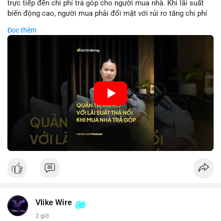
trực tiếp đến chi phí trả góp cho người mua nhà. Khi lãi suất
biến động cao, người mua phải đối mặt với rủi ro tăng chi phí
trả nợ không ngờ. Quản lý rủi ro cần bao gồm phân tích xu
Đọc thêm
hướng lãi suất, lựa chọn sản phẩm trả góp có tính bảo hiểm,
hoặc sử dụng tài chính cá nhân để ổn định chi phí. Các nhà
đầu tư cần theo dõi chính sách tiền tệ để đưa ra quyết định
mua nhà phù hợp.
🎥 Xem video trực tiếp tại:
Nguồn: VIETSUCCESS
Vlike Wire
2 giờ