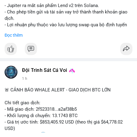
- Jupiter ra mắt sản phẩm Lend v2 trên Solana.
- Cho phép tiền gửi và tài sản vay trở thành thanh khoản giao
dịch.
- Lợi nhuận phụ thuộc vào lưu lượng swap qua bộ định tuyến
(router) của Jupiter.
Đọc thêm
- Tăng hiệu quả sử dụng vốn cho người dùng.
#solana
#jupiter
#sol
#defi
#binancesquare
$sol
Đội Trinh Sát Cá Voi
#vlikevn
#titanbot
1 h
📰 Nguồn: CoinDesk
🚨 CẢNH BÁO WHALE ALERT - GIAO DỊCH BTC LỚN
Chi tiết giao dịch:
- Mã giao dịch: 2f523318...a2af38b5
- Khối lượng di chuyển: 13.1743 BTC
- Giá trị ước tính: $853,405.92 USD (theo thị giá $64,778.02
USD)
- Thời gian: 14:20
2 2026-08-10 UTC