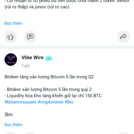
- Lợi nhuận từ cổ phiếu ưu tiên được chia thành 2 token: senior
(rủi ro thấp) và junior (rủi ro cao)
$sol
#sol
$strc
#strc
Đọc thêm
#vlikevn
#titanbot
📰 Nguồn: CoinDesk
Vlike Wire
2 giờ
Bitdeer tăng sản lượng Bitcoin 5 lần trong Q2
- Bitdeer sản lượng Bitcoin 5 lần trong quý 2
- Liquidity hóa kho tàng khiến giữ lại chỉ 150 BTC
#binancesquare
#cryptonews
#btc
$btc
Đọc thêm
#vlikevn
#titanbot