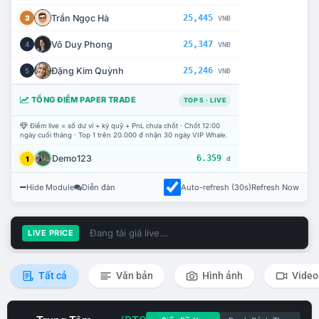
Trần Ngọc Hà
25,445
3
VNĐ
Võ Duy Phong
25,347
4
VNĐ
Đặng Kim Quỳnh
25,246
5
VNĐ
TỔNG ĐIỂM PAPER TRADE
TOP 5 · LIVE
Điểm live = số dư ví + ký quỹ + PnL chưa chốt · Chốt 12:00
ngày cuối tháng · Top 1 trên 20.000 đ nhận 30 ngày VIP Whale.
Demo123
6.359
1
đ
Hide Module
Diễn đàn
Auto-refresh (30s)
Refresh Now
Đang tải giá live...
LIVE PRICE
Tất cả
Văn bản
Hình ảnh
Video