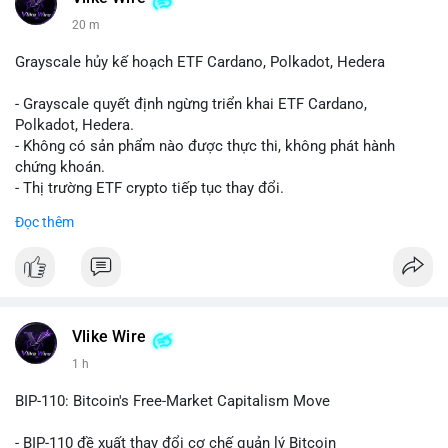
20 m
Grayscale hủy kế hoạch ETF Cardano, Polkadot, Hedera
- Grayscale quyết định ngừng triển khai ETF Cardano,
Polkadot, Hedera.
- Không có sản phẩm nào được thực thi, không phát hành
chứng khoán.
- Thị trường ETF crypto tiếp tục thay đổi.
#binancesquare
#cryptonews
#ada
#dot
#hbar
Đọc thêm
$ada $dot $hbar
#vlikevn
#titanbot
📰 Nguồn: CoinDesk
Vlike Wire
1 h
BIP-110: Bitcoin's Free-Market Capitalism Move
- BIP-110 đề xuất thay đổi cơ chế quản lý Bitcoin