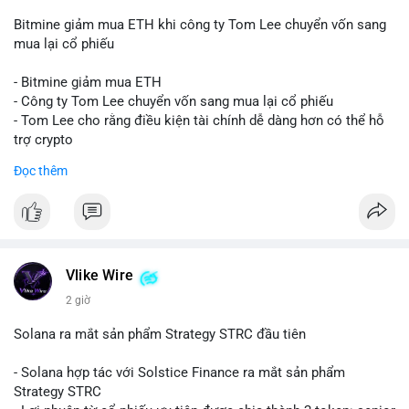
Bitmine giảm mua ETH khi công ty Tom Lee chuyển vốn sang
mua lại cổ phiếu
- Bitmine giảm mua ETH
- Công ty Tom Lee chuyển vốn sang mua lại cổ phiếu
- Tom Lee cho rằng điều kiện tài chính dễ dàng hơn có thể hỗ
trợ crypto
- CLARITY Act không đạt thăm dò trong Thượng viện trước kỳ
Đọc thêm
nghỉ tháng 8
#binancesquare
#cryptonews
#eth
$eth
Vlike Wire
#vlikevn
#titanbot
2 giờ
📰 Nguồn: CoinDesk
Solana ra mắt sản phẩm Strategy STRC đầu tiên
- Solana hợp tác với Solstice Finance ra mắt sản phẩm
Strategy STRC