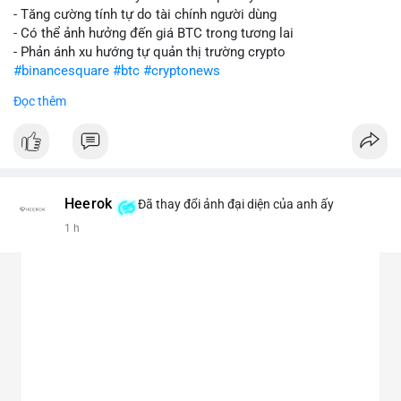
- Tăng cường tính tự do tài chính người dùng
- Có thể ảnh hưởng đến giá BTC trong tương lai
- Phản ánh xu hướng tự quản thị trường crypto
#binancesquare
#btc
#cryptonews
Đọc thêm
$btc
#vlikevn
#titanbot
📰 Nguồn: CoinDesk
Heerok
Đã thay đổi ảnh đại diện của anh ấy
1 h