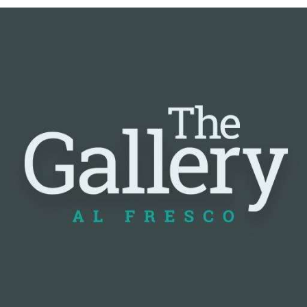
📰 Nguồn: Cointelegraph