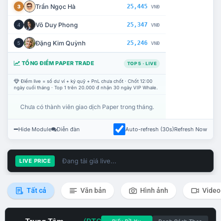
Trần Ngọc Hà
25,445
3
VNĐ
Võ Duy Phong
25,347
4
VNĐ
Đặng Kim Quỳnh
25,246
5
VNĐ
TỔNG ĐIỂM PAPER TRADE
TOP 5 · LIVE
Điểm live = số dư ví + ký quỹ + PnL chưa chốt · Chốt 12:00
ngày cuối tháng · Top 1 trên 20.000 đ nhận 30 ngày VIP Whale.
Chưa có thành viên giao dịch Paper trong tháng.
Hide Module
Diễn đàn
Auto-refresh (30s)
Refresh Now
Đang tải giá live...
LIVE PRICE
Tất cả
Văn bản
Hình ảnh
Video