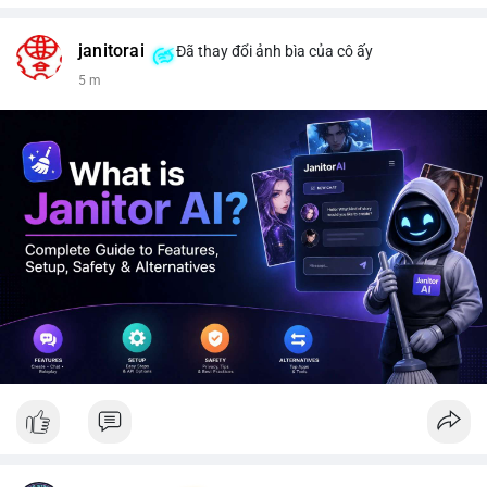
janitorai
Đã thay đổi ảnh bìa của cô ấy
5 m