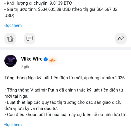
- Khối lượng di chuyển: 9.8139 BTC
- Giá trị ước tính: $634,635.88 USD (theo thị giá $64,667.32
USD)
- Thời gian: 10:19:26 2026-08-06 UTC
Đọc thêm
Nhận định phân tích:
Giao dịch 9.81 BTC trị giá hơn 634 nghìn USD được phát hiện
trong mempool chưa xác nhận. Khối lượng này ở mức trung
bình lớn, cho thấy cá nhân hoặc tổ chức sở hữu tài sản đáng
kể. Hành vi chuyển tiền vào khung giờ sáng sớm UTC thường
Vlike Wire
phản ánh hoạt động có chủ đích, có thể là tái phân bổ danh
2 giờ
mục hoặc chuẩn bị thanh khoản. Nếu điểm đến là ví sàn giao
dịch, áp lực bán ngắn hạn có thể hình thành. Ngược lại, nếu
Tổng thống Nga ký luật tiền điện tử mới, áp dụng từ năm 2026
dòng tiền đổ về ví lạnh, tín hiệu tích lũy dài hạn được củng cố.
Mức giá 64,667 USD là vùng nhạy cảm, nơi phe mua và phe bán
• Tổng thống Vladimir Putin đã chính thức ký luật tiền điện tử
đang giằng co. Tâm lý thị trường có thể phản ứng nhanh nếu
mới tại Nga.
giao dịch này đi kèm các lệnh chuyển lớn khác.
• Luật thiết lập các quy tắc thị trường cho các sàn giao dịch,
đơn vị lưu ký và nhà đầu tư.
Lời khuyên:
• Các điều khoản cốt lõi của luật này dự kiến sẽ có hiệu lực từ
Nhà đầu tư nhỏ lẻ nên theo dõi xác nhận giao dịch và hướng đi
tháng 9 năm 2026.
Đọc thêm
của dòng tiền trước khi hành động. Tránh vội vàng vào lệnh khi