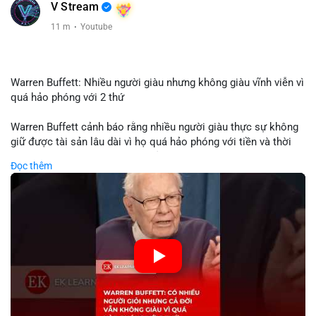
V Stream
11 m
·
Youtube
Warren Buffett: Nhiều người giàu nhưng không giàu vĩnh viễn vì
quá hảo phóng với 2 thứ
Warren Buffett cảnh báo rằng nhiều người giàu thực sự không
giữ được tài sản lâu dài vì họ quá hảo phóng với tiền và thời
gian. Quyên góp liên tục làm giảm vốn đầu tư, hạn chế lợi
Đọc thêm
nhuận tái đầu tư và suy giảm sức mạnh tăng trưởng danh mục.
Đối với nhà đầu tư crypto, giữ lại lợi nhuận để tái đầu tư vào
dự án tiềm năng quan trọng hơn chia sẻ quá mức. Cân bằng
đóng góp xã hội và bảo vệ tài sản giúp nhà đầu tư đạt được
bền vững tài chính mà Buffett đề cao.
🎥 Xem video trực tiếp tại:
Nguồn: KIEN THUC KINH TE