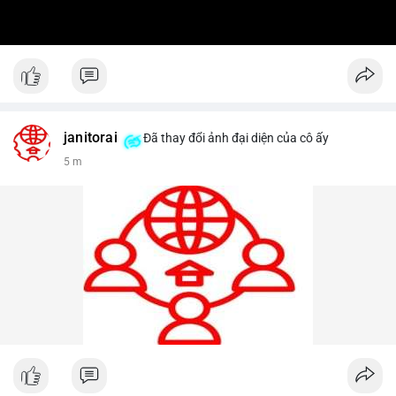
janitorai
Đã thay đổi ảnh đại diện của cô ấy
5 m