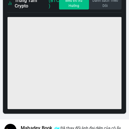
Trung Tâm
(BTC
Biểu Đồ Xu
Danh Sách Theo
Crypto
)
Hướng
Dõi
Mahadev Book
Đã thay đổi ảnh đại diện của cô ấy