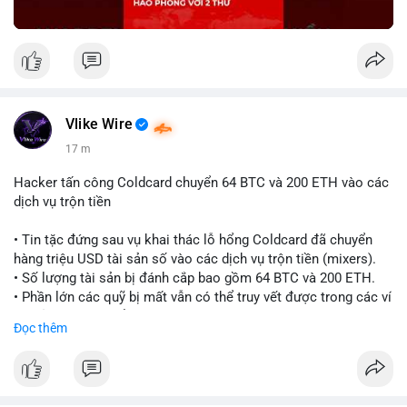
Vlike Wire
17 m
Hacker tấn công Coldcard chuyển 64 BTC và 200 ETH vào các
dịch vụ trộn tiền
• Tin tặc đứng sau vụ khai thác lỗ hổng Coldcard đã chuyển
hàng triệu USD tài sản số vào các dịch vụ trộn tiền (mixers).
• Số lượng tài sản bị đánh cắp bao gồm 64 BTC và 200 ETH.
• Phần lớn các quỹ bị mất vẫn có thể truy vết được trong các ví
do kẻ tấn công kiểm soát.
Đọc thêm
#coldcard
#cryptohack
#btc
#eth
#binancesquare
#cryptonews