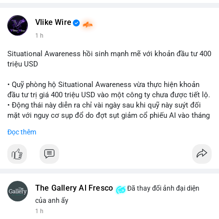
Vlike Wire
1 h
Situational Awareness hồi sinh mạnh mẽ với khoản đầu tư 400
triệu USD
• Quỹ phòng hộ Situational Awareness vừa thực hiện khoản
đầu tư trị giá 400 triệu USD vào một công ty chưa được tiết lộ.
• Động thái này diễn ra chỉ vài ngày sau khi quỹ này suýt đối
mặt với nguy cơ sụp đổ do đợt sụt giảm cổ phiếu AI vào tháng
7.
Đọc thêm
• Sự trở lại này đánh dấu bước phục hồi đáng chú ý của quỹ
sau giai đoạn khủng hoảng.
#cryptonews
#investment
#situationalawareness
#financenews
The Gallery Al Fresco
Đã thay đổi ảnh đại diện
$btc $eth
của anh ấy
1 h
#vlikevn
#titanbot