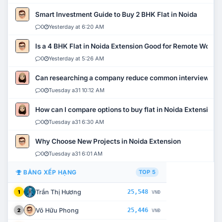
Smart Investment Guide to Buy 2 BHK Flat in Noida
0
Yesterday at 6:20 AM
Is a 4 BHK Flat in Noida Extension Good for Remote Work?
0
Yesterday at 5:26 AM
Can researching a company reduce common interview mi
0
Tuesday a31 10:12 AM
How can I compare options to buy flat in Noida Extension?
0
Tuesday a31 6:30 AM
Why Choose New Projects in Noida Extension
0
Tuesday a31 6:01 AM
BẢNG XẾP HẠNG
TOP 5
Trần Thị Hương
25,548
1
VNĐ
Võ Hữu Phong
25,446
2
VNĐ