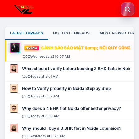
LATEST THREADS
HOTTEST THREADS
MOST VIEWED THRE
CẢNH BÁO BẢO MẬT &amp; NỘI QUY CỘNG ĐỒNG
VÀNG
0
Wednesday a31 6:07 AM
What should I verify before booking 3 BHK flats in Noida?
0
Today at 8:01 AM
How to Verify property in Noida Step by Step
0
Today at 6:57 AM
Why does a 4 BHK flat Noida offer better privacy?
0
Today at 6:30 AM
Why should I buy a 3 BHK flat in Noida Extension?
0
Yesterday at 6:25 AM