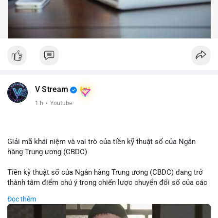
V Stream
1 h
·
Youtube
Giải mã khái niệm và vai trò của tiền kỹ thuật số của Ngân
hàng Trung ương (CBDC)
Tiền kỹ thuật số của Ngân hàng Trung ương (CBDC) đang trở
thành tâm điểm chú ý trong chiến lược chuyển đổi số của các
nền kinh tế toàn cầu. Khác với các loại tiền mã hóa phi tập
Đọc thêm
trung, CBDC là hình thức tiền pháp định được phát hành và
quản lý trực tiếp bởi Ngân hàng Trung ương nhằm tối ưu hóa