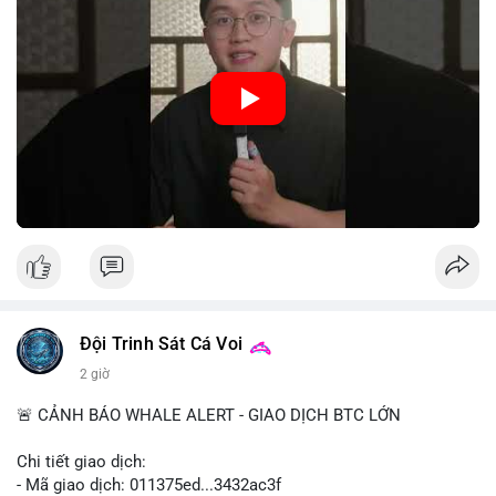
hệ thống thanh toán và tăng cường hiệu quả chính sách tiền tệ.
Việc triển khai CBDC hứa hẹn sẽ thay đổi diện mạo của hạ
tầng tài chính truyền thống, mang lại sự tiện lợi trong giao dịch
nhưng cũng đặt ra nhiều thách thức về quyền riêng tư và an
ninh mạng.
🎥 Xem video trực tiếp tại:
Nguồn: 5 Phút Crypto
Đội Trinh Sát Cá Voi
2 giờ
🚨 CẢNH BÁO WHALE ALERT - GIAO DỊCH BTC LỚN
Chi tiết giao dịch:
- Mã giao dịch: 011375ed...3432ac3f