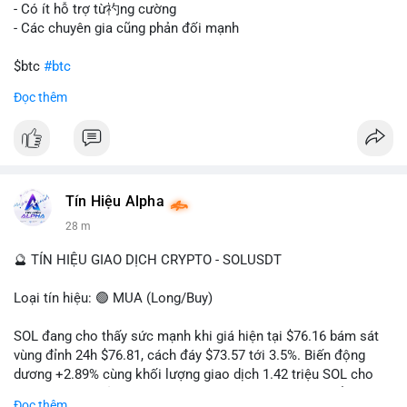
gây sốc thanh khoản tức thời, nhưng vẫn đủ sức tạo biến động
- Có ít hỗ trợ từ礿ng cường
tâm lý ngắn hạn nếu hướng đến sàn tập trung.
- Các chuyên gia cũng phản đối mạnh
Lời khuyên cho nhà đầu tư nhỏ lẻ:
$btc
#btc
Theo dõi các giao dịch tiếp theo từ cùng địa chỉ ví để xác nhận
Đọc thêm
hướng đi của dòng tiền. Tránh hành động theo cảm xúc, ưu
#vlikevn
#titanbot
tiên quản trị rủi ro và không mở vị thế lớn trước khi có tín hiệu
rõ ràng về đích đến của số BTC này.
📰 Nguồn: CoinDesk
#94dot58btc
#vilanh
#chuyentiencavoi
#btcmempool
#dongtienlon
Tín Hiệu Alpha
28 m
🔮 TÍN HIỆU GIAO DỊCH CRYPTO - SOLUSDT
Loại tín hiệu: 🟢 MUA (Long/Buy)
SOL đang cho thấy sức mạnh khi giá hiện tại $76.16 bám sát
vùng đỉnh 24h $76.81, cách đáy $73.57 tới 3.5%. Biến động
dương +2.89% cùng khối lượng giao dịch 1.42 triệu SOL cho
thấy lực cầu chủ động đang chiếm ưu thế, phe mua kiểm soát
Đọc thêm