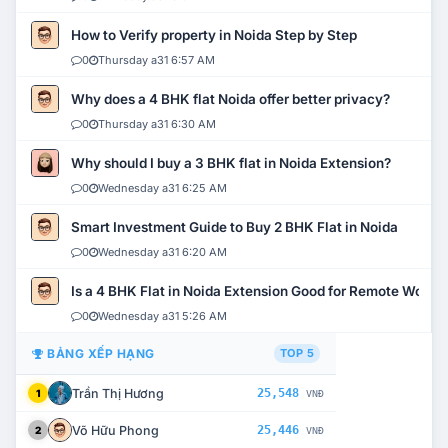
How to Verify property in Noida Step by Step
0
Thursday a31 6:57 AM
Why does a 4 BHK flat Noida offer better privacy?
0
Thursday a31 6:30 AM
Why should I buy a 3 BHK flat in Noida Extension?
0
Wednesday a31 6:25 AM
Smart Investment Guide to Buy 2 BHK Flat in Noida
0
Wednesday a31 6:20 AM
Is a 4 BHK Flat in Noida Extension Good for Remote Work?
0
Wednesday a31 5:26 AM
BẢNG XẾP HẠNG
TOP 5
Trần Thị Hương
25,548
1
VNĐ
Võ Hữu Phong
25,446
2
VNĐ