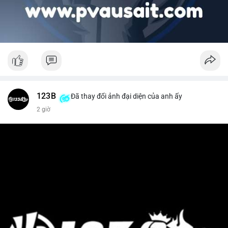
123B
Đã thay đổi ảnh đại diện của anh ấy
2 giờ