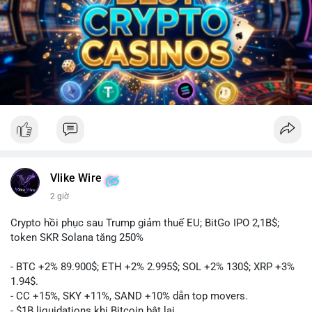
Vlike Wire
2 giờ
Crypto hồi phục sau Trump giảm thuế EU; BitGo IPO 2,1B$;
token SKR Solana tăng 250%
- BTC +2% 89.900$; ETH +2% 2.995$; SOL +2% 130$; XRP +3%
1.94$.
- CC +15%, SKY +11%, SAND +10% dẫn top movers.
- $1B liquidations khi Bitcoin bật lại.