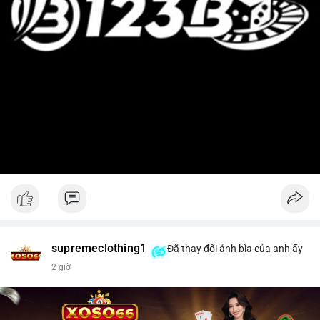
supremeclothing1
Đã thay đổi ảnh bìa của anh ấy
2 giờ