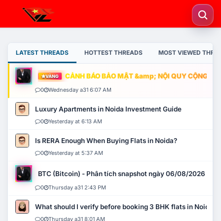
LATEST THREADS
HOTTEST THREADS
MOST VIEWED THRE
CẢNH BÁO BẢO MẬT &amp; NỘI QUY CỘNG ĐỒNG
VÀNG
0
Wednesday a31 6:07 AM
Luxury Apartments in Noida Investment Guide
0
Yesterday at 6:13 AM
Is RERA Enough When Buying Flats in Noida?
0
Yesterday at 5:37 AM
BTC (Bitcoin) - Phân tích snapshot ngày 06/08/2026
0
Thursday a31 2:43 PM
What should I verify before booking 3 BHK flats in Noida?
0
Thursday a31 8:01 AM