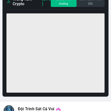
Crypto
)
Hướng
Dõi
Đội Trinh Sát Cá Voi