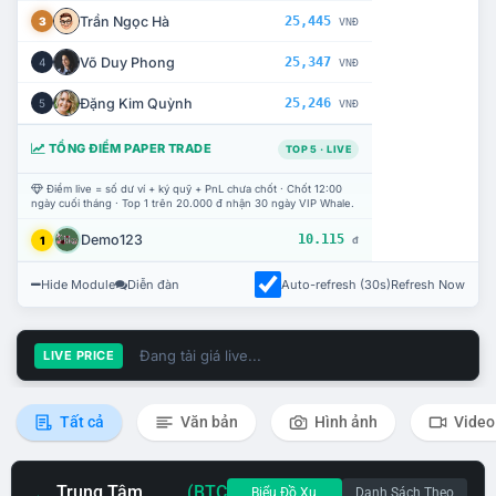
Trần Ngọc Hà
25,445
3
VNĐ
Võ Duy Phong
25,347
4
VNĐ
Đặng Kim Quỳnh
25,246
5
VNĐ
TỔNG ĐIỂM PAPER TRADE
TOP 5 · LIVE
Điểm live = số dư ví + ký quỹ + PnL chưa chốt · Chốt 12:00
ngày cuối tháng · Top 1 trên 20.000 đ nhận 30 ngày VIP Whale.
Demo123
10.115
1
đ
Hide Module
Diễn đàn
Auto-refresh (30s)
Refresh Now
Đang tải giá live...
LIVE PRICE
Tất cả
Văn bản
Hình ảnh
Video
Trung Tâm
(BTC
Biểu Đồ Xu
Danh Sách Theo