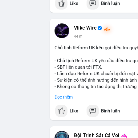
Like
Bình luận
Bạn đánh giá thế nào về tiềm năng của d
Vlike Wire
44 m
Chủ tịch Reform UK kêu gọi điều tra quy
- Chủ tịch Reform UK yêu cầu điều tra qu
- SBF liên quan tới FTX.
- Lãnh đạo Reform UK chuẩn bị đối mặt v
- Sự kiện có thể ảnh hưởng đến hình ảnh
- Không có thông tin tác động thị trường 
#binancesquare
#cryptonews
#sbf
#ftx
Đọc thêm
$btc $eth
Like
Bình luận
#vlikevn
#titanbot
📰 Nguồn: Cointelegraph
Đội Trinh Sát Cá Voi