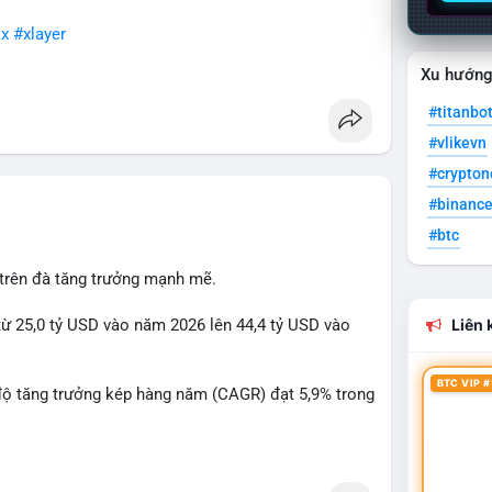
x
#xlayer
Xu hướn
#titanbo
#vlikevn
#crypto
#binanc
#btc
 trên đà tăng trưởng mạnh mẽ.
từ 25,0 tỷ USD vào năm 2026 lên 44,4 tỷ USD vào
Liên k
BTC VIP #
độ tăng trưởng kép hàng năm (CAGR) đạt 5,9% trong
 xuất, nhà phân phối và nhà đầu tư trong ngành vật