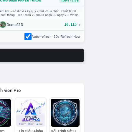
ỔNG ĐIỂM PAPER TRADE
TOP 5 · LIVE
ểm live = số dư ví + ký quỹ + PnL chưa chốt · Chốt 12:00
 cuối tháng · Top 1 trên 20.000 đ nhận 30 ngày VIP Whale.
Demo123
10.115
đ
Auto-refresh (30s)
Refresh Now
h viên Pro
eam
Tín Hiệu Alpha
Đội Trinh Sát Cá Voi