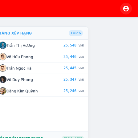
BẢNG XẾP HẠNG
TOP 5
Trần Thị Hương
25,548
VNĐ
À CHẾ TÀI XỬ LÝ VI PHẠM
Võ Hữu Phong
25,446
VNĐ
Trần Ngọc Hà
25,445
VNĐ
Võ Duy Phong
25,347
VNĐ
Đặng Kim Quỳnh
25,246
VNĐ