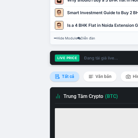
Why should I buy a 3 BHK flat in No
Smart Investment Guide to Buy 2 BH
Is a 4 BHK Flat in Noida Extension
Hide Module
Diễn đàn
Đang tải giá live...
LIVE PRICE
Tất cả
Văn bản
Hì
Trung Tâm Crypto
(BTC)