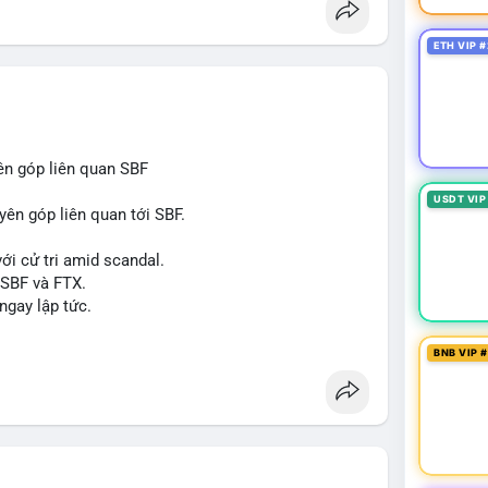
òng sản phẩm ống nhựa polyolefin trong tương lai?
ETH VIP #
ên góp liên quan SBF
USDT VIP
yên góp liên quan tới SBF.
ới cử tri amid scandal.
 SBF và FTX.
ngay lập tức.
#reformuk
BNB VIP 