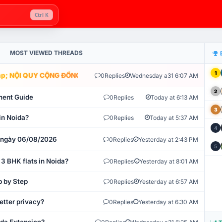
Ctrl K
MOST VIEWED THREADS
1
; NỘI QUY CỘNG ĐỒNG VLIKE.VN: HỆ THỐNG GIÁM SÁT TỰ ĐỘNG V
0
Replies
Wednesday a31 6:07 AM
2
ment Guide
0
Replies
Today at 6:13 AM
3
in Noida?
0
Replies
Today at 5:37 AM
4
t ngày 06/08/2026
0
Replies
Yesterday at 2:43 PM
5
 3 BHK flats in Noida?
0
Replies
Yesterday at 8:01 AM
p by Step
0
Replies
Yesterday at 6:57 AM
etter privacy?
0
Replies
Yesterday at 6:30 AM