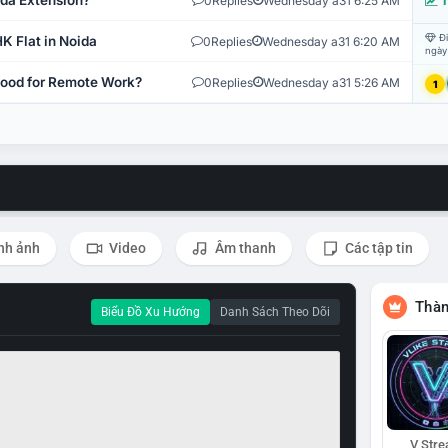
ida Extension?
0
Replies
Wednesday a31 6:25 AM
T
Đi
K Flat in Noida
0
Replies
Wednesday a31 6:20 AM
ngày
 Good for Remote Work?
0
Replies
Wednesday a31 5:26 AM
1
nh ảnh
Video
Âm thanh
Các tập tin
Thàn
Biểu Đồ Xu Hướng
Danh Sách Theo Dõi
V Str