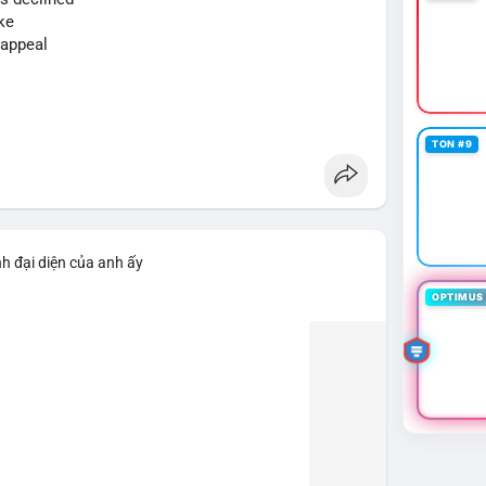
c giảm vị thế đòn bẩy. Ngược lại, nếu chuyển sang ví
ke
h cực. Luôn đặt lệnh stop-loss và tránh FOMO trong
 appeal
sd64k
#mempoolflow
TON #9
h đại diện của anh ấy
OPTIMUS 