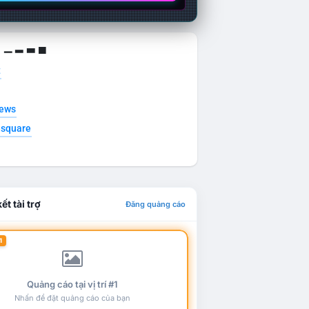
g ▁ ▂ ▃ ▄
t
news
esquare
ết tài trợ
Đăng quảng cáo
1
Quảng cáo tại vị trí #1
Nhấn để đặt quảng cáo của bạn