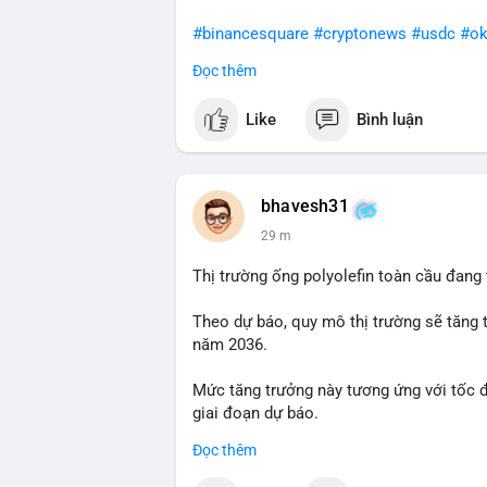
#binancesquare
#cryptonews
#usdc
#ok
Đọc thêm
$usdc
Like
Bình luận
#vlikevn
#titanbot
📰 Nguồn: Cointelegraph
bhavesh31
29 m
Thị trường ống polyolefin toàn cầu đang
Theo dự báo, quy mô thị trường sẽ tăng 
năm 2036.
Mức tăng trưởng này tương ứng với tốc 
giai đoạn dự báo.
Đọc thêm
Đây là tín hiệu tích cực cho các nhà sản
liệu xây dựng và hạ tầng.