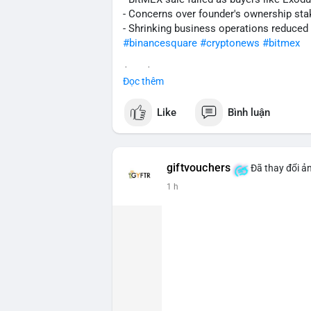
hiện trên sàn giao dịch lớn, hãy cân nhắ
- Concerns over founder's ownership sta
lạnh, đây có thể là tín hiệu tích lũy tíc
- Shrinking business operations reduced
biến động ngắn hạn.
#binancesquare
#cryptonews
#bitmex
#207btc
#chuyenvilanh
#aplucban
#btcu
$btc $eth
Đọc thêm
#vlikevn
#titanbot
Like
Bình luận
📰 Nguồn: CoinDesk
giftvouchers
Đã thay đổi ản
1 h