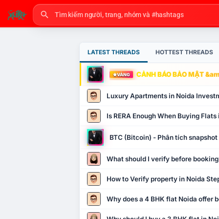
LATEST THREADS
HOTTEST THREADS
CẢNH BÁO BẢO MẬT &amp
VÀNG
Luxury Apartments in Noida Invest
Is RERA Enough When Buying Flats 
BTC (Bitcoin) - Phân tích snapsho
What should I verify before booking
How to Verify property in Noida Ste
Why does a 4 BHK flat Noida offer b