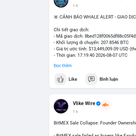
1 h
🚨 CẢNH BÁO WHALE ALERT - GIAO DỊ
Chi tiết giao dịch:
- Mã giao dịch: 8bed128f0065df88c05f
- Khối lượng di chuyển: 207.8546 BTC
- Giá trị ước tính: $13,449,009.09 USD (t
- Thời gian: 17:19:40 2026-08-07 UTC
Đọc thêm
Nhận định phân tích:
Giao dịch gần 208 BTC (tương đương 13,4
Like
Bình luận
lớn đang vận hành dòng vốn. Khối lượng
sàn giao dịch phi tập trung, gợi ý khả n
hoặc bán. Tuy nhiên, việc chuyển sang ví 
đặc biệt khi BTC đang dao động quanh vù
Vlike Wire
trọng, có thể gây áp lực ngắn hạn nếu d
1 h
tin nếu dòng tiền đi vào kho lưu trữ lạnh.
BitMEX Sale Collapse: Founder Ownershi
Lời khuyên cho nhà đầu tư nhỏ lẻ:
Theo dõi sát các block tiếp theo để xác
- BitMEX sale failed as buyers like Exod