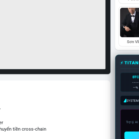
Sơn Vl
⚡ TITA
BTC
----
--%
SYSTEM:
r
er
Trợ lý A
huyển tiền cross‑chain