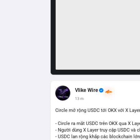
Vlike Wire
13 m
Circle mở rộng USDC tới OKX với X Laye
- Circle ra mắt USDC trên OKX qua X Lay
- Người dùng X Layer truy cập USDC và c
- USDC lan rộng khắp các blockchain lớn