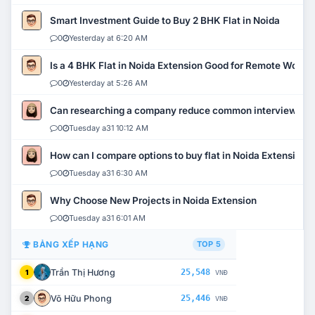
Smart Investment Guide to Buy 2 BHK Flat in Noida
0
Yesterday at 6:20 AM
Is a 4 BHK Flat in Noida Extension Good for Remote Work?
0
Yesterday at 5:26 AM
Can researching a company reduce common interview mi
0
Tuesday a31 10:12 AM
How can I compare options to buy flat in Noida Extension?
0
Tuesday a31 6:30 AM
Why Choose New Projects in Noida Extension
0
Tuesday a31 6:01 AM
BẢNG XẾP HẠNG
TOP 5
Trần Thị Hương
25,548
1
VNĐ
Võ Hữu Phong
25,446
2
VNĐ