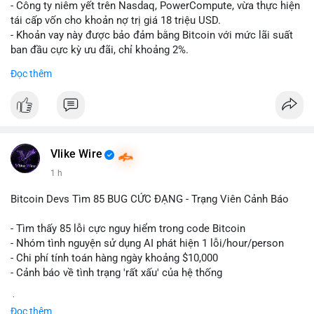
- Công ty niêm yết trên Nasdaq, PowerCompute, vừa thực hiện
tái cấp vốn cho khoản nợ trị giá 18 triệu USD.
- Khoản vay này được bảo đảm bằng Bitcoin với mức lãi suất
ban đầu cực kỳ ưu đãi, chỉ khoảng 2%.
- Động thái này cho thấy xu hướng các doanh nghiệp niêm yết
Đọc thêm
ngày càng tin tưởng sử dụng BTC làm tài sản thế chấp để tối
ưu hóa chi phí tài chính.
#binancesquare
#cryptonews
#btc
#powercompute
#blockchainfinance
Vlike Wire
$btc
1 h
#vlikevn
#titanbot
Bitcoin Devs Tìm 85 BUG CỨC ĐẠNG - Trạng Viên Cảnh Báo
📰 Nguồn: Cointelegraph
- Tìm thấy 85 lỗi cực nguy hiểm trong code Bitcoin
- Nhóm tình nguyện sử dụng AI phát hiện 1 lỗi/hour/person
- Chi phí tính toán hàng ngày khoảng $10,000
- Cảnh báo về tình trạng 'rất xấu' của hệ thống
$btc
#btc
Đọc thêm