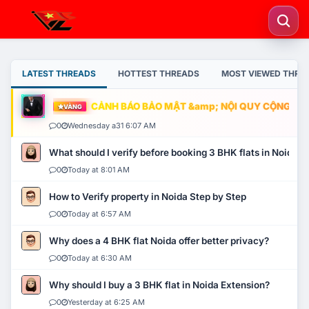
LATEST THREADS
HOTTEST THREADS
MOST VIEWED THRE
CẢNH BÁO BẢO MẬT &amp; NỘI QUY CỘNG ĐỒNG
VÀNG
0
Wednesday a31 6:07 AM
What should I verify before booking 3 BHK flats in Noida?
0
Today at 8:01 AM
How to Verify property in Noida Step by Step
0
Today at 6:57 AM
Why does a 4 BHK flat Noida offer better privacy?
0
Today at 6:30 AM
Why should I buy a 3 BHK flat in Noida Extension?
0
Yesterday at 6:25 AM