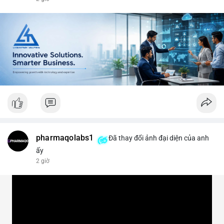
#vlikevn
#titanbot
📰 Nguồn: CoinDesk
pharmaqolabs1
Đã thay đổi ảnh đại diện của anh
ấy
2 giờ