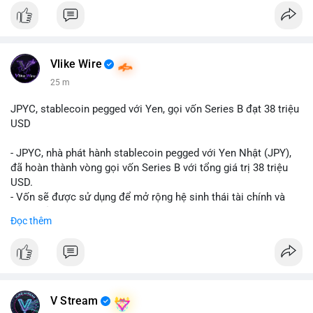
Vlike Wire
25 m
JPYC, stablecoin pegged với Yen, gọi vốn Series B đạt 38 triệu
USD
- JPYC, nhà phát hành stablecoin pegged với Yen Nhật (JPY),
đã hoàn thành vòng gọi vốn Series B với tổng giá trị 38 triệu
USD.
- Vốn sẽ được sử dụng để mở rộng hệ sinh thái tài chính và
Web3 của JPYC.
Đọc thêm
- Mục tiêu là tăng tốc độ przyjęcie của token yen-pegged JPYC
trên toàn cầu.
- Đây là bước tiến quan trọng trong việc phát triển stablecoin
liên quan đến tiền tệ fiat châu Á trong ngành Web3.
#binancesquare
#cryptonews
#jpyc
#stablecoin
#web3
#defi
V Stream