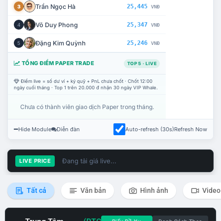
Trần Ngọc Hà
25,445
3
VNĐ
Võ Duy Phong
25,347
4
VNĐ
Đặng Kim Quỳnh
25,246
5
VNĐ
TỔNG ĐIỂM PAPER TRADE
TOP 5 · LIVE
Điểm live = số dư ví + ký quỹ + PnL chưa chốt · Chốt 12:00
ngày cuối tháng · Top 1 trên 20.000 đ nhận 30 ngày VIP Whale.
Chưa có thành viên giao dịch Paper trong tháng.
Hide Module
Diễn đàn
Auto-refresh (30s)
Refresh Now
Đang tải giá live...
LIVE PRICE
Tất cả
Văn bản
Hình ảnh
Video