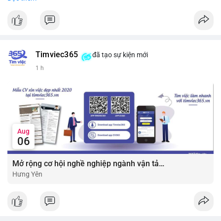
#vlikevn
#titanbot
📰 Nguồn: CoinDesk
Timviec365
đã tạo sự kiện mới
1 h
Aug
06
Mở rộng cơ hội nghề nghiệp ngành vận tải - lái xe với mức lương bứt phá ?
Hưng Yên