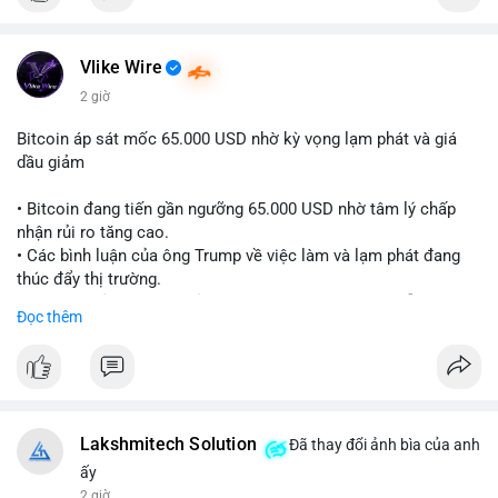
Vlike Wire
2 giờ
Bitcoin áp sát mốc 65.000 USD nhờ kỳ vọng lạm phát và giá
dầu giảm
• Bitcoin đang tiến gần ngưỡng 65.000 USD nhờ tâm lý chấp
nhận rủi ro tăng cao.
• Các bình luận của ông Trump về việc làm và lạm phát đang
thúc đẩy thị trường.
• Giá dầu giảm và các thỏa thuận địa chính trị đang hỗ trợ đà
Đọc thêm
tăng của tài sản rủi ro.
• Hướng đi tiếp theo của BTC phụ thuộc vào việc lợi suất trái
phiếu kho bạc và chỉ số USD có giảm hay không.
#bitcoin
#btc
#cryptonews
#macro
#binancesquare
Lakshmitech Solution
Đã thay đổi ảnh bìa của anh
$btc
ấy
2 giờ