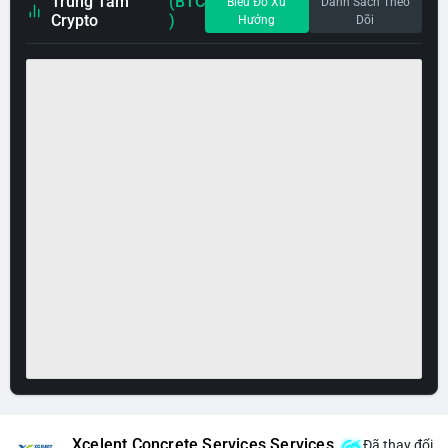
Trung Tâm
(BTC
Biểu Đồ Xu
Danh Sách Theo
Crypto
)
Hướng
Dõi
Xcelent Concrete Services Services
Đã thay đổi