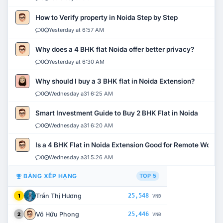
How to Verify property in Noida Step by Step
0
Yesterday at 6:57 AM
Why does a 4 BHK flat Noida offer better privacy?
0
Yesterday at 6:30 AM
Why should I buy a 3 BHK flat in Noida Extension?
0
Wednesday a31 6:25 AM
Smart Investment Guide to Buy 2 BHK Flat in Noida
0
Wednesday a31 6:20 AM
Is a 4 BHK Flat in Noida Extension Good for Remote Work?
0
Wednesday a31 5:26 AM
BẢNG XẾP HẠNG
TOP 5
Trần Thị Hương
25,548
1
VNĐ
Võ Hữu Phong
25,446
2
VNĐ