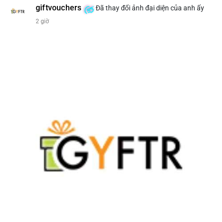
giftvouchers
Đã thay đổi ảnh đại diện của anh ấy
#207btc
#chuyenvilanh
#aplucban
#btcusd64k
#mempoolflow
2 giờ