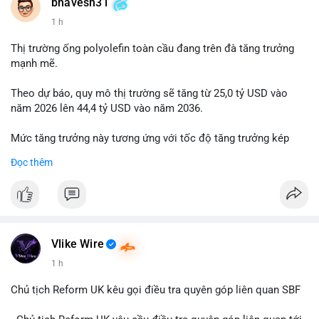
📰 Nguồn: Cointelegraph
bhavesh31
1 h
Thị trường ống polyolefin toàn cầu đang trên đà tăng trưởng
mạnh mẽ.
Theo dự báo, quy mô thị trường sẽ tăng từ 25,0 tỷ USD vào
năm 2026 lên 44,4 tỷ USD vào năm 2036.
Mức tăng trưởng này tương ứng với tốc độ tăng trưởng kép
hàng năm (CAGR) đạt 5,9% trong giai đoạn dự báo.
Đọc thêm
Đây là tín hiệu tích cực cho các nhà sản xuất, nhà phân phối và
nhà đầu tư trong ngành vật liệu xây dựng và hạ tầng.
Bạn đánh giá thế nào về tiềm năng của dòng sản phẩm ống
nhựa polyolefin trong tương lai?
Vlike Wire
1 h
Chủ tịch Reform UK kêu gọi điều tra quyên góp liên quan SBF