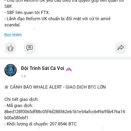
- Chủ tịch Reform UK yêu cầu điều tra quyên góp liên quan tới
SBF.
- SBF liên quan tới FTX.
- Lãnh đạo Reform UK chuẩn bị đối mặt với cử tri amid
scandal.
- Sự kiện có thể ảnh hưởng đến hình ảnh SBF và FTX.
Đọc thêm
- Không có thông tin tác động thị trường ngay lập tức.
#binancesquare
#cryptonews
#sbf
#ftx
#reformuk
$btc $eth
#vlikevn
#titanbot
Đội Trinh Sát Cá Voi
1 h
📰 Nguồn: Cointelegraph
🚨 CẢNH BÁO WHALE ALERT - GIAO DỊCH BTC LỚN
Chi tiết giao dịch:
- Mã giao dịch:
8bed128f0065df88c05f4d288562eb1b1e54afccb49a95b476a14
b00a58febf1
- Khối lượng di chuyển: 207.8546 BTC
- Giá trị ước tính: $13,449,009.09 USD (theo thị giá $64,703.92