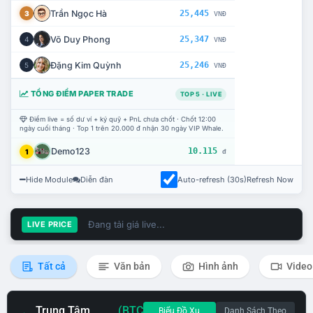
Trần Ngọc Hà
25,445
3
VNĐ
Võ Duy Phong
25,347
4
VNĐ
Đặng Kim Quỳnh
25,246
5
VNĐ
TỔNG ĐIỂM PAPER TRADE
TOP 5 · LIVE
Điểm live = số dư ví + ký quỹ + PnL chưa chốt · Chốt 12:00
ngày cuối tháng · Top 1 trên 20.000 đ nhận 30 ngày VIP Whale.
Demo123
10.115
1
đ
Hide Module
Diễn đàn
Auto-refresh (30s)
Refresh Now
Đang tải giá live...
LIVE PRICE
Tất cả
Văn bản
Hình ảnh
Video
Trung Tâm
(BTC
Biểu Đồ Xu
Danh Sách Theo