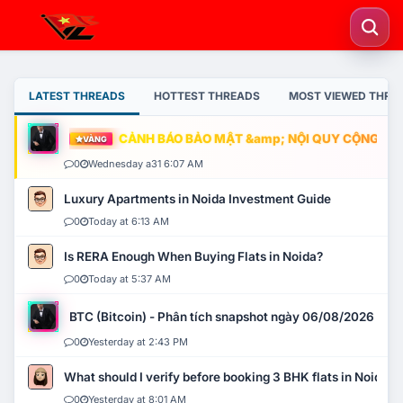
LATEST THREADS
HOTTEST THREADS
MOST VIEWED THRE
CẢNH BÁO BẢO MẬT &amp; NỘI QUY CỘNG ĐỒNG
VÀNG
0
Wednesday a31 6:07 AM
Luxury Apartments in Noida Investment Guide
0
Today at 6:13 AM
Is RERA Enough When Buying Flats in Noida?
0
Today at 5:37 AM
BTC (Bitcoin) - Phân tích snapshot ngày 06/08/2026
0
Yesterday at 2:43 PM
What should I verify before booking 3 BHK flats in Noida?
0
Yesterday at 8:01 AM