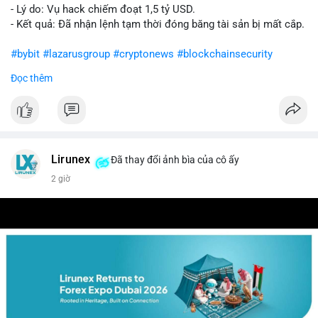
- Lý do: Vụ hack chiếm đoạt 1,5 tỷ USD.
- Kết quả: Đã nhận lệnh tạm thời đóng băng tài sản bị mất cắp.
#bybit
#lazarusgroup
#cryptonews
#blockchainsecurity
Đọc thêm
$btc $eth
#vlikevn
#titanbot
📰 Nguồn: CoinDesk
Lirunex
Đã thay đổi ảnh bìa của cô ấy
2 giờ