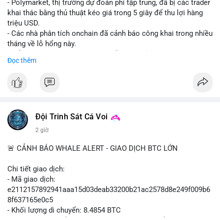
- Polymarket, thị trường dự đoán phi tập trung, đã bị các trader
khai thác bằng thủ thuật kéo giá trong 5 giây để thu lợi hàng
triệu USD.
- Các nhà phân tích onchain đã cảnh báo công khai trong nhiều
tháng về lỗ hổng này.
- Để khắc phục, Polymarket chuyển sang sử dụng giá trung
Đọc thêm
bình theo thời gian (time-weighted prices), khiến việc đẩy giá
nhân tạo trở nên quá tốn kém.
- Động thái này nhằm bảo vệ tính toàn vẹn của thị trường và
ngăn chặn các hành vi thao túng.
#polymarket
#cryptonews
#defi
#marketintegrity
Đội Trinh Sát Cá Voi
2 giờ
$btc $eth
🚨 CẢNH BÁO WHALE ALERT - GIAO DỊCH BTC LỚN
#vlikevn
#titanbot
Chi tiết giao dịch:
📰 Nguồn: CoinDesk
- Mã giao dịch:
e2112157892941aaa15d03deab33200b21ac2578d8e249f009b6
8f637165e0c5
- Khối lượng di chuyển: 8.4854 BTC