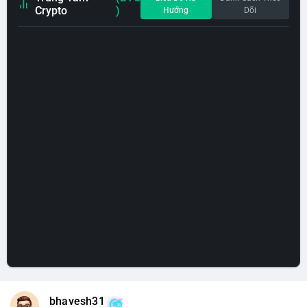
Crypto
)
Hướng
Dõi
bhavesh31