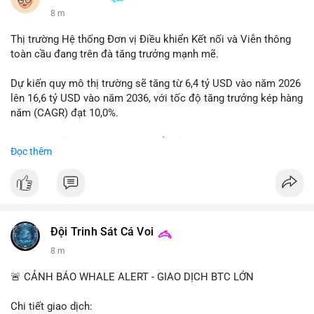
8 m
Thị trường Hệ thống Đơn vị Điều khiển Kết nối và Viễn thông
toàn cầu đang trên đà tăng trưởng mạnh mẽ.
Dự kiến quy mô thị trường sẽ tăng từ 6,4 tỷ USD vào năm 2026
lên 16,6 tỷ USD vào năm 2036, với tốc độ tăng trưởng kép hàng
năm (CAGR) đạt 10,0%.
Sự tăng trưởng này được thúc đẩy bởi nhu cầu ngày càng cao
Đọc thêm
trong các lĩnh vực ô tô, logistics và thiết bị thông minh.
Doanh nghiệp cần theo dõi xu hướng này để nắm bắt cơ hội
đầu tư và phát triển giải pháp kết nối tiên tiến.
Đội Trinh Sát Cá Voi
8 m
🚨 CẢNH BÁO WHALE ALERT - GIAO DỊCH BTC LỚN
Chi tiết giao dịch: