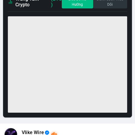
Crypto
)
Hướng
Dõi
Vlike Wire