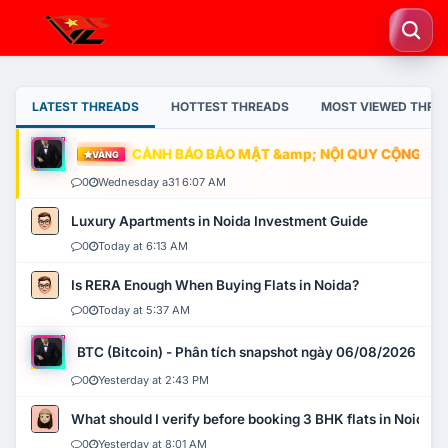
LATEST THREADS
HOTTEST THREADS
MOST VIEWED THRE
CẢNH BÁO BẢO MẬT &amp; NỘI QUY CỘNG ĐỒNG
VÀNG
0
Wednesday a31 6:07 AM
Luxury Apartments in Noida Investment Guide
0
Today at 6:13 AM
Is RERA Enough When Buying Flats in Noida?
0
Today at 5:37 AM
BTC (Bitcoin) - Phân tích snapshot ngày 06/08/2026
0
Yesterday at 2:43 PM
What should I verify before booking 3 BHK flats in Noida?
0
Yesterday at 8:01 AM