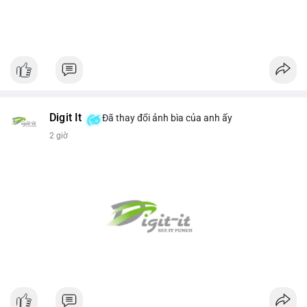
Digit It
Đã thay đổi ảnh bìa của anh ấy
2 giờ