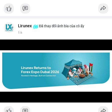
#vlikevn
#titanbot
📰 Nguồn: CoinDesk
Lirunex
Đã thay đổi ảnh bìa của cô ấy
1 h