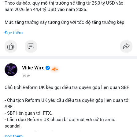
Theo dự báo, quy mô thị trường sẽ tăng từ 25,0 tỷ USD vào
năm 2026 lên 44,4 tỷ USD vào năm 2036.
Mức tăng trưởng này tương ứng với tốc độ tăng trưởng kép
hàng năm (CAGR) đạt 5,9% trong giai đoạn dự báo.
Đọc thêm
Đây là tín hiệu tích cực cho các nhà sản xuất, nhà phân phối và
nhà đầu tư trong ngành vật liệu xây dựng và hạ tầng.
Bạn đánh giá thế nào về tiềm năng của dòng sản phẩm ống
nhựa polyolefin trong tương lai?
Vlike Wire
39 m
Chủ tịch Reform UK kêu gọi điều tra quyên góp liên quan SBF
- Chủ tịch Reform UK yêu cầu điều tra quyên góp liên quan tới
SBF.
- SBF liên quan tới FTX.
- Lãnh đạo Reform UK chuẩn bị đối mặt với cử tri amid
scandal.
- Sự kiện có thể ảnh hưởng đến hình ảnh SBF và FTX.
Đọc thêm