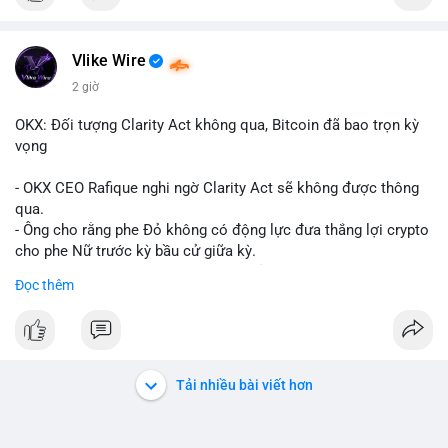
Vlike Wire
2 giờ
OKX: Đối tượng Clarity Act không qua, Bitcoin đã bao trọn kỳ
vọng
- OKX CEO Rafique nghi ngờ Clarity Act sẽ không được thông
qua.
- Ông cho rằng phe Đỏ không có động lực đưa thắng lợi crypto
cho phe Nữ trước kỳ bầu cử giữa kỳ.
- Sự lạc quan đã được giá Bitcoin phản ánh, không cần thêm
Đọc thêm
hỗ trợ pháp lý.
- Nếu luật không qua, Bitcoin vẫn duy trì mức giá hiện tại.
#binancesquare
#cryptonews
#btc
Tải nhiều bài viết hơn
$btc
#vlikevn
#titanbot