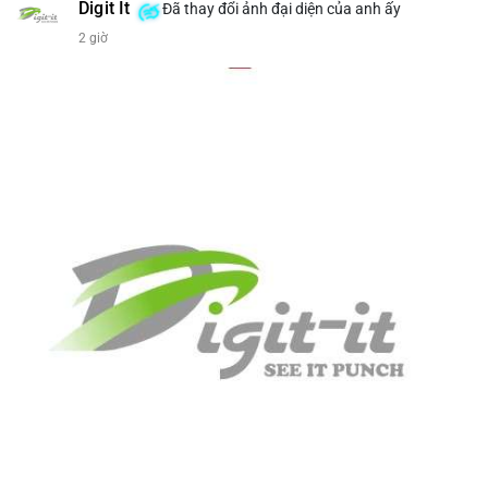
bán tiềm năng...) và tác động tâm lý thị trường.
Digit It
Đã thay đổi ảnh đại diện của anh ấy
2 giờ
Lời khuyên ngắn gọn cho nhà đầu tư nhỏ lẻ.
#8.4854BTC
#551kusd
#chuyenvilon
#mempoolbtc
#dongtiencavoi