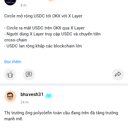
8 m
Circle mở rộng USDC tới OKX với X Layer
- Circle ra mắt USDC trên OKX qua X Layer
- Người dùng X Layer truy cập USDC và chuyển tiền
cross‑chain
- USDC lan rộng khắp các blockchain lớn
#binancesquare
#cryptonews
#usdc
#okx
#xlayer
Đọc thêm
$usdc
#vlikevn
#titanbot
📰 Nguồn: Cointelegraph
bhavesh31
24 m
Thị trường ống polyolefin toàn cầu đang trên đà tăng trưởng
mạnh mẽ.