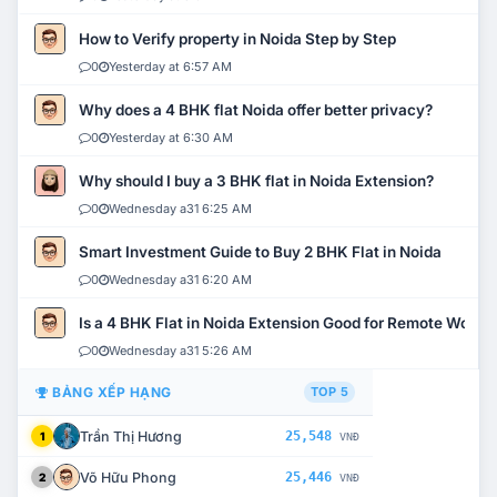
How to Verify property in Noida Step by Step
0
Yesterday at 6:57 AM
Why does a 4 BHK flat Noida offer better privacy?
0
Yesterday at 6:30 AM
Why should I buy a 3 BHK flat in Noida Extension?
0
Wednesday a31 6:25 AM
Smart Investment Guide to Buy 2 BHK Flat in Noida
0
Wednesday a31 6:20 AM
Is a 4 BHK Flat in Noida Extension Good for Remote Work?
0
Wednesday a31 5:26 AM
BẢNG XẾP HẠNG
TOP 5
Trần Thị Hương
25,548
1
VNĐ
Võ Hữu Phong
25,446
2
VNĐ