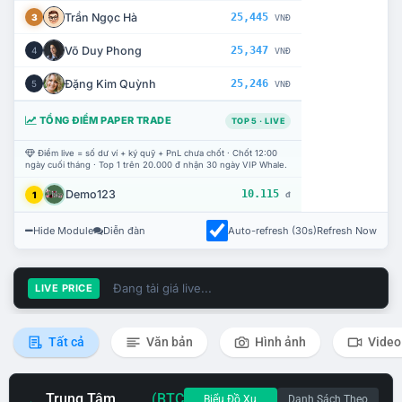
Trần Ngọc Hà
25,445
3
VNĐ
Võ Duy Phong
25,347
4
VNĐ
Đặng Kim Quỳnh
25,246
5
VNĐ
TỔNG ĐIỂM PAPER TRADE
TOP 5 · LIVE
Điểm live = số dư ví + ký quỹ + PnL chưa chốt · Chốt 12:00
ngày cuối tháng · Top 1 trên 20.000 đ nhận 30 ngày VIP Whale.
Demo123
10.115
1
đ
Hide Module
Diễn đàn
Auto-refresh (30s)
Refresh Now
Đang tải giá live...
LIVE PRICE
Tất cả
Văn bản
Hình ảnh
Video
Trung Tâm
(BTC
Biểu Đồ Xu
Danh Sách Theo