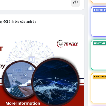
ETH VIP #
y đổi ảnh bìa của anh ấy
USDT VIP
BNB VIP 