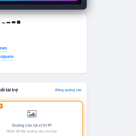
g ▁ ▂ ▃ ▄
t
news
esquare
ết tài trợ
Đăng quảng cáo
1
Quảng cáo tại vị trí #1
Nhấn để đặt quảng cáo của bạn