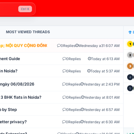
Ctrl K
MOST VIEWED THREADS
1
; NỘI QUY CỘNG ĐỒNG VLIKE.VN: HỆ THỐNG GIÁM SÁT TỰ ĐỘNG V
0
Replies
Wednesday a31 6:07 AM
2
ment Guide
0
Replies
Today at 6:13 AM
3
in Noida?
0
Replies
Today at 5:37 AM
4
t ngày 06/08/2026
0
Replies
Yesterday at 2:43 PM
5
 3 BHK flats in Noida?
0
Replies
Yesterday at 8:01 AM
p by Step
0
Replies
Yesterday at 6:57 AM
etter privacy?
0
Replies
Yesterday at 6:30 AM