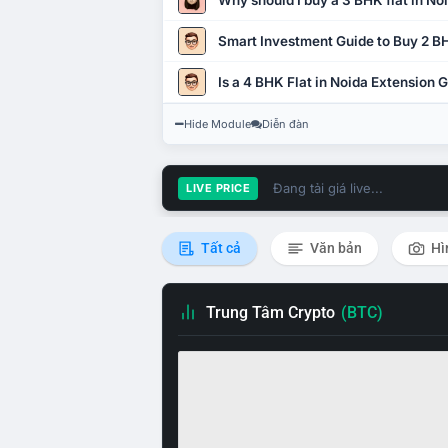
Why should I buy a 3 BHK flat in No
Smart Investment Guide to Buy 2 BH
Is a 4 BHK Flat in Noida Extension
Hide Module
Diễn đàn
Đang tải giá live...
LIVE PRICE
Tất cả
Văn bản
Hì
Trung Tâm Crypto
(BTC)