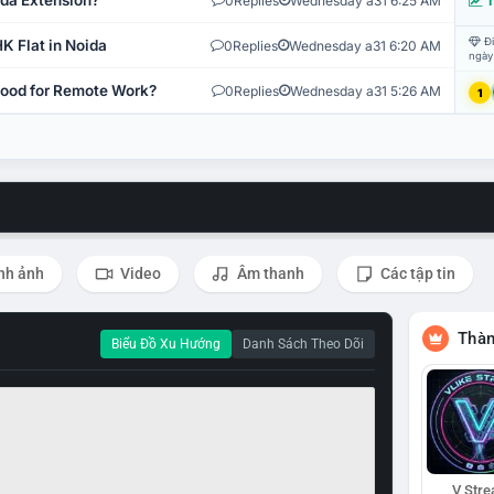
ida Extension?
0
Replies
Wednesday a31 6:25 AM
T
Đi
K Flat in Noida
0
Replies
Wednesday a31 6:20 AM
ngày
 Good for Remote Work?
0
Replies
Wednesday a31 5:26 AM
1
nh ảnh
Video
Âm thanh
Các tập tin
Thàn
Biểu Đồ Xu Hướng
Danh Sách Theo Dõi
V Str