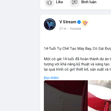
Like
Bình luận
V Stream
27 m
·
Youtube
14-Tuổi Tự Chế Tạo Máy Bay, Cô Gái Đượ
Một cô gái 14 tuổi đã hoàn thành dự án 
tượng với khả năng kỹ thuật và sáng tạ
lại quá trình cô girl thiết kế, sản xuất 
trí tuệ của Einstein. Thành tựu này khô
Đọc thêm
còn thể hiện tiềm năng của thế hệ trẻ tr
tiếp đến tài chính hoặc crypto, sự phát 
hoặc ứng dụng trong các lĩnh vực số hóa
🎥 Xem video trực tiếp tại:
Nguồn: KIEN THUC KINH TE