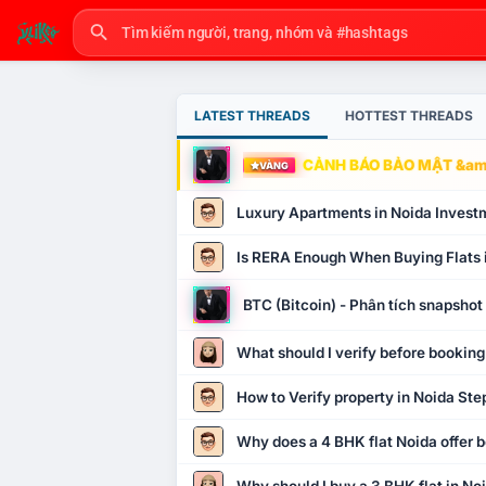
LATEST THREADS
HOTTEST THREADS
CẢNH BÁO BẢO MẬT &amp
VÀNG
Luxury Apartments in Noida Invest
Is RERA Enough When Buying Flats 
BTC (Bitcoin) - Phân tích snapsho
What should I verify before booking
How to Verify property in Noida Ste
Why does a 4 BHK flat Noida offer b