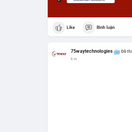
Like
Bình luận
75waytechnologies
Đã tha
6 m