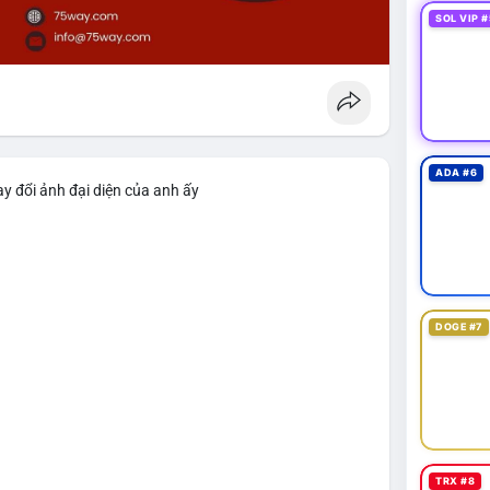
SOL VIP #
ADA #6
y đổi ảnh đại diện của anh ấy
DOGE #7
TRX #8