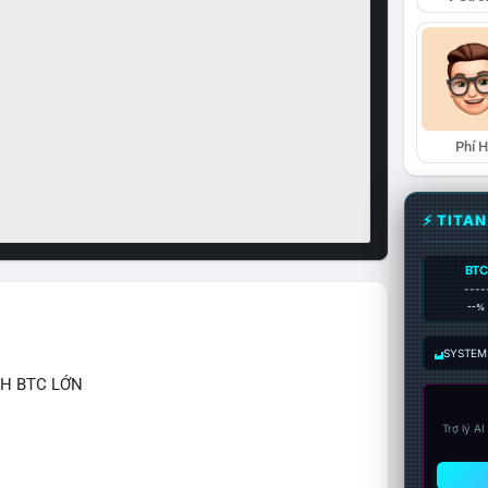
Phí 
⚡ TITA
BTC
----
--%
SYSTEM:
CH BTC LỚN
Trợ lý A