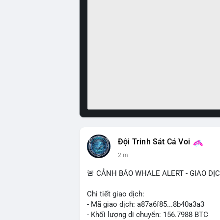
Đội Trinh Sát Cá Voi
2 m
🚨 CẢNH BÁO WHALE ALERT - GIAO DỊ
Chi tiết giao dịch:
- Mã giao dịch: a87a6f85...8b40a3a3
- Khối lượng di chuyển: 156.7988 BTC