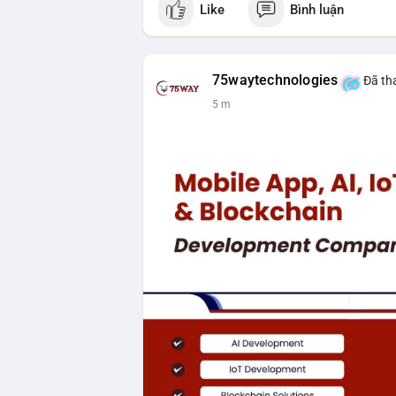
Like
Bình luận
#vlikevn
#titanbot
📰 Nguồn: Cointelegraph
75waytechnologies
Đã tha
5 m