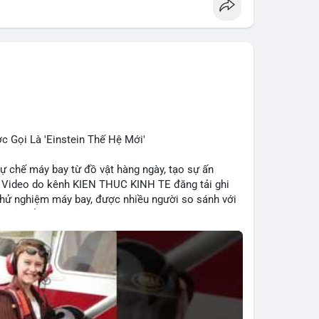
c Gọi Là 'Einstein Thế Hệ Mới'
tự chế máy bay từ đồ vật hàng ngày, tạo sự ấn
o. Video do kênh KIEN THUC KINH TE đăng tải ghi
và thử nghiệm máy bay, được nhiều người so sánh với
ng chỉ thể hiện khả năng học tập nhanh chóng mà
ong lĩnh vực công nghệ. Mặc dù chưa liên quan trực
triển của công nghệ mới thường tạo cơ hội đầu tư
.