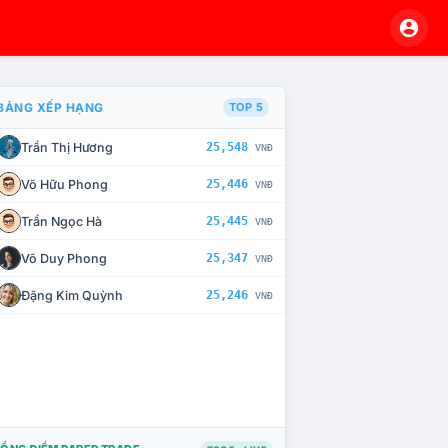
BẢNG XẾP HẠNG
TOP 5
Trần Thị Hương
25,548
VNĐ
À CHẾ TÀI XỬ LÝ VI PHẠM
Võ Hữu Phong
25,446
VNĐ
Trần Ngọc Hà
25,445
VNĐ
Võ Duy Phong
25,347
VNĐ
Đặng Kim Quỳnh
25,246
VNĐ