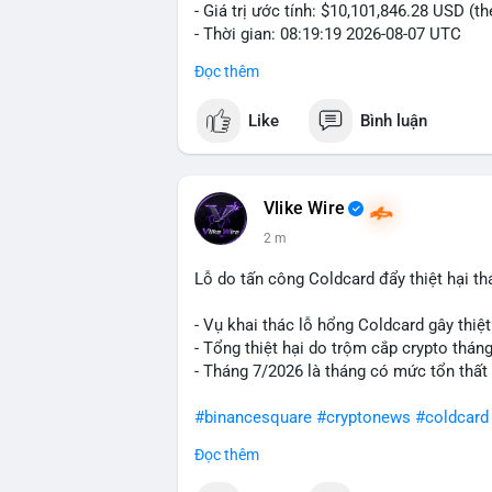
- Giá trị ước tính: $10,101,846.28 USD (t
- Thời gian: 08:19:19 2026-08-07 UTC
Đọc thêm
Nhận định phân tích: Giao dịch 156.79 BT
mempool chưa xác nhận. Quy mô này cho
Like
Bình luận
hữu tài sản lớn. Việc di chuyển khối lượ
kịch bản: chuẩn bị bán trên sàn tập trun
dài hạn. Nếu dòng tiền này đổ vào sàn gi
điều chỉnh trong ngắn hạn. Ngược lại, nếu 
Vlike Wire
cực, củng cố niềm tin cho xu hướng tăng
2 m
Lời khuyên: Nhà đầu tư nhỏ lẻ nên theo 
Lỗ do tấn công Coldcard đẩy thiệt hại th
nên hành động vội vàng khi chưa có dữ liệ
phản ứng giá quanh vùng $64,400 để đưa 
- Vụ khai thác lỗ hổng Coldcard gây thiệt
- Tổng thiệt hại do trộm cắp crypto tháng
#156dot79btc
#10trieuusd
#mempoolbt
- Tháng 7/2026 là tháng có mức tổn thất 
#binancesquare
#cryptonews
#coldcard
Đọc thêm
$btc $eth