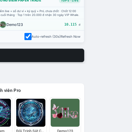
ỔNG ĐIỂM PAPER TRADE
TOP 5 · LIVE
ểm live = số dư ví + ký quỹ + PnL chưa chốt · Chốt 12:00
 cuối tháng · Top 1 trên 20.000 đ nhận 30 ngày VIP Whale.
Demo123
10.115
đ
Auto-refresh (30s)
Refresh Now
h viên Pro
eam
Đội Trinh Sát Cá Voi
Demo123