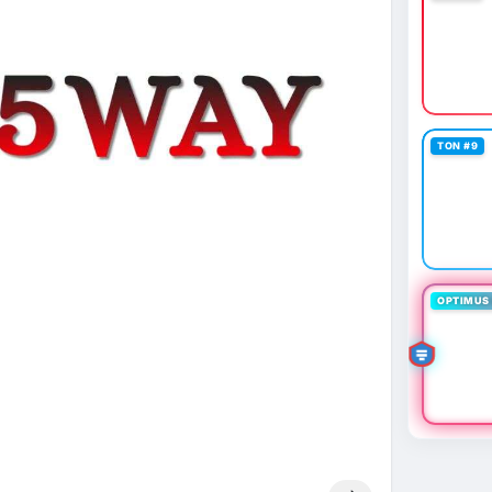
TON #9
OPTIMUS 