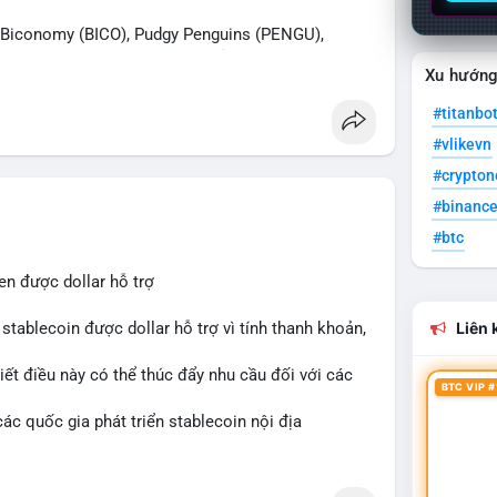
iconomy (BICO), Pudgy Penguins (PENGU),
n được tìm kiếm nhiều nhất. Chủ đề NFT (Pudgy
Xu hướn
SV) nổi bật.
#titanbo
 Bàn tán trên Binance Square tập trung vào
#vlikevn
13. Telegram nhấn mạnh luật mới tại Brazil và
#crypto
#binanc
ắn hạn vẫn tiêu cực do sợ hãi, nhưng xu hướng
#btc
 cơ hội mua sớm. Cần theo dõi sự thay đổi trong
en được dollar hỗ trợ
stablecoin được dollar hỗ trợ vì tính thanh khoản,
Liên k
iết điều này có thể thúc đẩy nhu cầu đối với các
BTC VIP #
ác quốc gia phát triển stablecoin nội địa