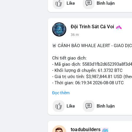
Like
Bình luận
#vlikevn
#titanbot
📰 Nguồn: Cointelegraph
Đội Trinh Sát Cá Voi
36 m
🚨 CẢNH BÁO WHALE ALERT - GIAO DỊ
Chi tiết giao dịch:
- Mã giao dịch: 5583d1fb2d652393a8f3
- Khối lượng di chuyển: 61.3732 BTC
- Giá trị ước tính: $3,987,844.81 USD (th
- Thời gian: 06:19:34 2026-08-08 UTC
Đọc thêm
Nhận định phân tích hành vi của Cá voi 
đương gần 4 triệu USD được chuyển tron
Like
Bình luận
một tổ chức lớn hoặc cá voi đang tái cơ
động thái này có thể là hành động chuyển
khoản, tạo áp lực bán ngắn hạn. Tuy nhiê
thuộc sàn, đây là tín hiệu tích lũy dài h
toadubuilders