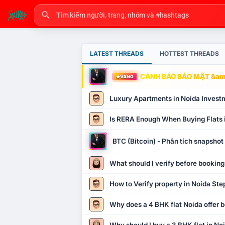
LATEST THREADS
HOTTEST THREADS
CẢNH BÁO BẢO MẬT &amp
VÀNG
Luxury Apartments in Noida Invest
Is RERA Enough When Buying Flats 
BTC (Bitcoin) - Phân tích snapsho
What should I verify before booking
How to Verify property in Noida Ste
Why does a 4 BHK flat Noida offer b