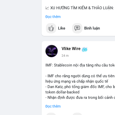
📈 XU HƯỚNG TÌM KIẾM & THẢO LUẬN: B
Bitcoin SV (BSV) và Kaspa (KAS) là coi
Đọc thêm
Penguins), AI (Hyperliquid) và ổn định (B
Like
Bình luận
💬 DÒNG CHẢY TIN TỨC & TRUYỀN THÔNG:
lệnh kẹp, dự báo NVDA và Musk Starship 
tranh luận về Clearity Act.
Vlike Wire
💡 NHẬN ĐỊNH & KHUYẾN NGHỊ: Tâm lý ng
24 m
coin nhỏ và tin tức AI/NVIDA có thể tạo
chính sách crypto Mỹ.
IMF: Stablecoin nội địa tăng nhu cầu tok
📊 Nguồn: Radar Tâm Lý Thị Trường
- IMF cho rằng người dùng có thể ưu tiên 
hiệu ứng mạng và chấp nhận quốc tế
- Dan Katz, phó tổng giám đốc IMF, cho b
token dollar-backed
- Nhận định được đưa ra trong bối cảnh c
Đọc thêm
$btc $eth