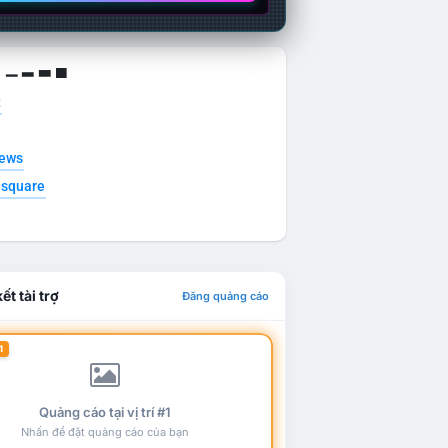
g ▁ ▂ ▃ ▄
t
news
esquare
ết tài trợ
Đăng quảng cáo
1
Quảng cáo tại vị trí #1
Nhấn để đặt quảng cáo của bạn