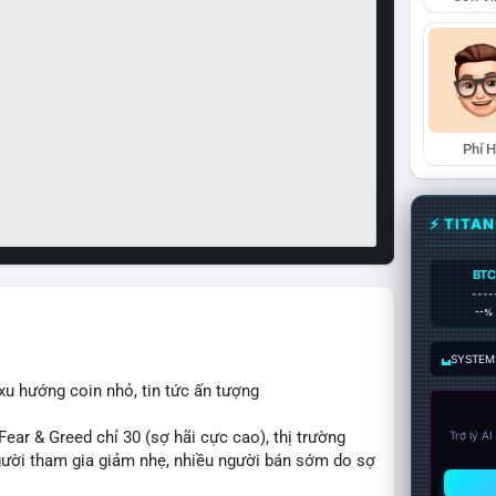
Phí 
⚡ TITA
BTC
----
--%
SYSTEM:
xu hướng coin nhỏ, tin tức ấn tượng
r & Greed chỉ 30 (sợ hãi cực cao), thị trường
Trợ lý A
 người tham gia giảm nhẹ, nhiều người bán sớm do sợ