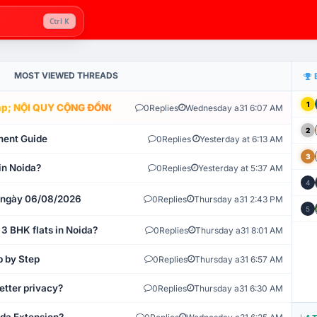
Ctrl K
MOST VIEWED THREADS
1
; NỘI QUY CỘNG ĐỒNG VLIKE.VN: HỆ THỐNG GIÁM SÁT TỰ ĐỘNG V
0
Replies
Wednesday a31 6:07 AM
2
ment Guide
0
Replies
Yesterday at 6:13 AM
3
in Noida?
0
Replies
Yesterday at 5:37 AM
4
t ngày 06/08/2026
0
Replies
Thursday a31 2:43 PM
5
 3 BHK flats in Noida?
0
Replies
Thursday a31 8:01 AM
p by Step
0
Replies
Thursday a31 6:57 AM
etter privacy?
0
Replies
Thursday a31 6:30 AM