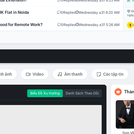
ida Extension?
0
Replies
Wednesday a31 6:25 AM
T
Đi
K Flat in Noida
0
Replies
Wednesday a31 6:20 AM
ngày
 Good for Remote Work?
0
Replies
Wednesday a31 5:26 AM
1
nh ảnh
Video
Âm thanh
Các tập tin
Thàn
Biểu Đồ Xu Hướng
Danh Sách Theo Dõi
Sơn Vl