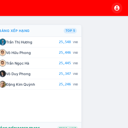
BẢNG XẾP HẠNG
TOP 5
Trần Thị Hương
25,548
VNĐ
À CHẾ TÀI XỬ LÝ VI PHẠM
Võ Hữu Phong
25,446
VNĐ
Trần Ngọc Hà
25,445
VNĐ
Võ Duy Phong
25,347
VNĐ
Đặng Kim Quỳnh
25,246
VNĐ