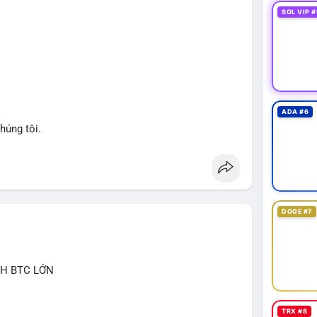
nhận hướng đi của dòng tiền, vì biến động tâm lý thị
SOL VIP #
át dòng tiền vào/ra các sàn lớn trong 24-48 giờ tới.
giảm nhẹ do tâm lý, có thể là cơ hội nhưng cần
ng đòn bẩy cao trong thời điểm này.
an
#btcmempool
#aplucban
ADA #6
húng tôi.
DOGE #7
CH BTC LỚN
TRX #8