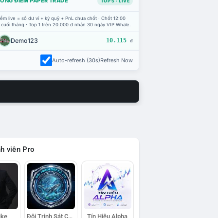
ỔNG ĐIỂM PAPER TRADE
TOP 5 · LIVE
ểm live = số dư ví + ký quỹ + PnL chưa chốt · Chốt 12:00
 cuối tháng · Top 1 trên 20.000 đ nhận 30 ngày VIP Whale.
Demo123
10.115
đ
Auto-refresh (30s)
Refresh Now
h viên Pro
ike
Đội Trinh Sát Cá Voi
Tín Hiệu Alpha