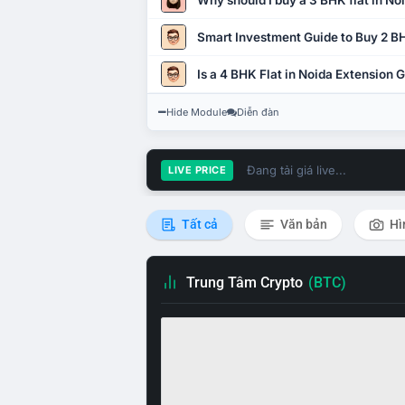
Why should I buy a 3 BHK flat in No
Smart Investment Guide to Buy 2 BH
Is a 4 BHK Flat in Noida Extension
Hide Module
Diễn đàn
Đang tải giá live...
LIVE PRICE
Tất cả
Văn bản
Hì
Trung Tâm Crypto
(BTC)