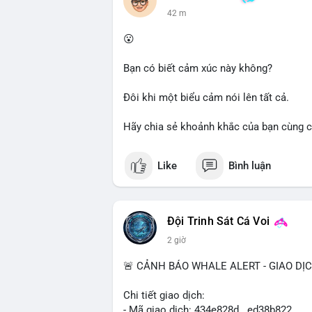
dõi thêm các giao dịch tiếp theo để xác 
42 m
trường trong ngắn hạn có thể xảy ra.
😮
Lời khuyên cho nhà đầu tư nhỏ lẻ: Quan s
Tránh hành động theo cảm tính; nếu giá 
Bạn có biết cảm xúc này không?
quản lý rủi ro chặt chẽ. Không nên sử dụ
Đôi khi một biểu cảm nói lên tất cả.
#61dot37btc
#chuyenvilanh
#tichluydaih
Hãy chia sẻ khoảnh khắc của bạn cùng c
Like
Bình luận
Đội Trinh Sát Cá Voi
2 giờ
🚨 CẢNH BÁO WHALE ALERT - GIAO DỊ
Chi tiết giao dịch:
- Mã giao dịch: 434e828d...ed38b822