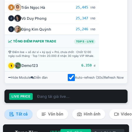
Trần Ngọc Hà
25,445
3
VNĐ
Võ Duy Phong
25,347
4
VNĐ
Đặng Kim Quỳnh
25,246
5
VNĐ
TỔNG ĐIỂM PAPER TRADE
TOP 5 · LIVE
Điểm live = số dư ví + ký quỹ + PnL chưa chốt · Chốt 12:00
ngày cuối tháng · Top 1 trên 20.000 đ nhận 30 ngày VIP Whale.
Demo123
6.359
1
đ
Hide Module
Diễn đàn
Auto-refresh (30s)
Refresh Now
Đang tải giá live...
LIVE PRICE
Tất cả
Văn bản
Hình ảnh
Video