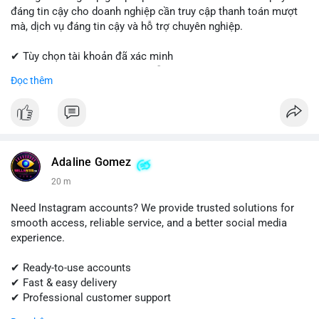
đáng tin cậy cho doanh nghiệp cần truy cập thanh toán mượt
mà, dịch vụ đáng tin cậy và hỗ trợ chuyên nghiệp.
✔ Tùy chọn tài khoản đã xác minh
✔ Giao hàng nhanh chóng và dễ dàng
Đọc thêm
✔ Hỗ trợ khách hàng đáng tin cậy
Liên hệ ngay:
📱 WhatsApp: +1 (681) 549-2683
💬 Telegram: @SellsSMM
Adaline Gomez
#shopify
#shopifypayment
#ecommerce
#onlinebusiness
20 m
#sellssmm
Need Instagram accounts? We provide trusted solutions for
smooth access, reliable service, and a better social media
experience.
✔ Ready-to-use accounts
✔ Fast & easy delivery
✔ Professional customer support