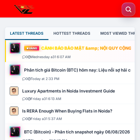
LATEST THREADS
HOTTEST THREADS
MOST VIEWED THRE
CẢNH BÁO BẢO MẬT &amp; NỘI QUY CỘNG ĐỒNG
VÀNG
0
Wednesday a31 6:07 AM
Phân tích giá Bitcoin (BTC) hôm nay: Liệu nỗi sợ hãi có mở 
0
Today at 2:33 PM
Luxury Apartments in Noida Investment Guide
0
Friday a31 6:13 AM
Is RERA Enough When Buying Flats in Noida?
0
Friday a31 5:37 AM
BTC (Bitcoin) - Phân tích snapshot ngày 06/08/2026