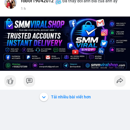
fobof19042012
Đã thay đổi ảnh bìa của anh ấy
1 h
Tải nhiều bài viết hơn