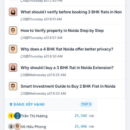
0
Thursday a31 2:43 PM
What should I verify before booking 3 BHK flats in Noida?
0
Thursday a31 8:01 AM
How to Verify property in Noida Step by Step
0
Thursday a31 6:57 AM
Why does a 4 BHK flat Noida offer better privacy?
0
Thursday a31 6:30 AM
Why should I buy a 3 BHK flat in Noida Extension?
0
Wednesday a31 6:25 AM
Smart Investment Guide to Buy 2 BHK Flat in Noida
0
Wednesday a31 6:20 AM
BẢNG XẾP HẠNG
TOP 5
Trần Thị Hương
25,548
1
VNĐ
Võ Hữu Phong
25,446
2
VNĐ