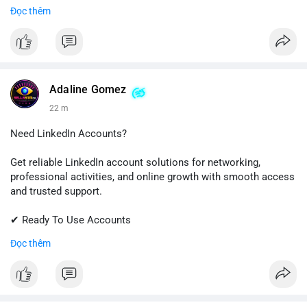
✔ Quick & Easy Delivery
Đọc thêm
✔ Trusted Customer Support
Contact us now to get started!
📱 WhatsApp: +1 (681) 549-2683
💬 Telegram: @SellsSMM
Adaline Gomez
22 m
#github
#githubaccount
#developers
#techsolutions
#sellssmm
Need LinkedIn Accounts?
Get reliable LinkedIn account solutions for networking,
professional activities, and online growth with smooth access
and trusted support.
✔ Ready To Use Accounts
✔ Fast & Easy Delivery
Đọc thêm
✔ Professional Customer Support
📱 WhatsApp: +1 (681) 549-2683
💬 Telegram: @SellsSMM