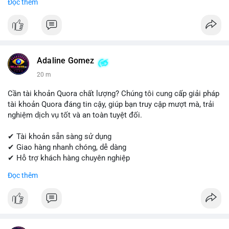
Đọc thêm
Get started today! Contact us for more details.
📱 WhatsApp: +1 (681) 549-2683
💬 Telegram: @SellsSMM
#instagram
#instagramaccount
#socialmedia
Adaline Gomez
#digitalsolutions
#sellssmm
20 m
Cần tài khoản Quora chất lượng? Chúng tôi cung cấp giải pháp
tài khoản Quora đáng tin cậy, giúp bạn truy cập mượt mà, trải
nghiệm dịch vụ tốt và an toàn tuyệt đối.
✔ Tài khoản sẵn sàng sử dụng
✔ Giao hàng nhanh chóng, dễ dàng
✔ Hỗ trợ khách hàng chuyên nghiệp
Đọc thêm
Liên hệ ngay để được tư vấn và đặt hàng:
📱 WhatsApp: +1 (681) 549-2683
💬 Telegram: @SellsSMM
#quora
#quoraaccount
#socialmediatools
#digitalsolutions