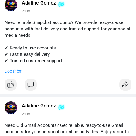
#sellssmm
Adaline Gomez
21 m
Need reliable Snapchat accounts? We provide ready-to-use
accounts with fast delivery and trusted support for your social
media needs.
✔ Ready to use accounts
✔ Fast & easy delivery
✔ Trusted customer support
Đọc thêm
📱 WhatsApp: +1 (681) 549-2683
💬 Telegram: @SellsSMM
#snapchat
#snapchataccount
#buysnapchataccounts
#socialmediamarketing
#digitalsolutions
#sellssmm
Adaline Gomez
21 m
Need Old Gmail Accounts? Get reliable, ready-to-use Gmail
accounts for your personal or online activities. Enjoy smooth