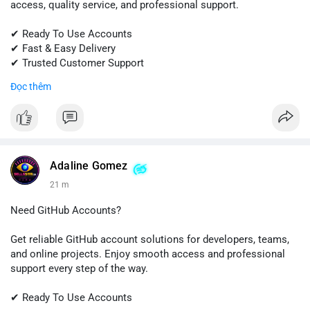
access, quality service, and professional support.
✔ Ready To Use Accounts
✔ Fast & Easy Delivery
✔ Trusted Customer Support
Đọc thêm
📱 WhatsApp: +1 (681) 549-2683
💬 Telegram: @SellsSMM
#gmail
#googleaccount
#emailsolutions
#digitalservices
#sellssmm
Adaline Gomez
21 m
Need GitHub Accounts?
Get reliable GitHub account solutions for developers, teams,
and online projects. Enjoy smooth access and professional
support every step of the way.
✔ Ready To Use Accounts