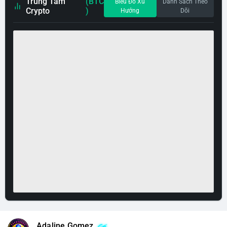
Trung Tâm
(BTC
Biểu Đồ Xu
Danh Sách Theo
Crypto
)
Hướng
Dõi
Adaline Gomez