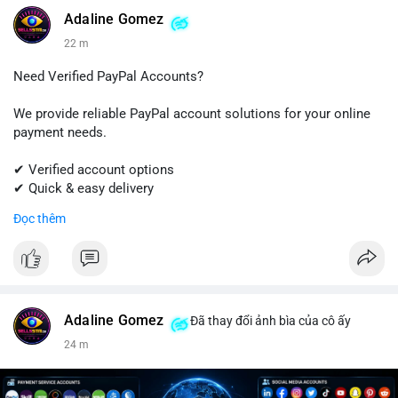
#linkedin
#linkedinaccount
#professionalnetwork
Adaline Gomez
#digitalsolutions
#sellssmm
22 m
Need Verified PayPal Accounts?
We provide reliable PayPal account solutions for your online
payment needs.
✔ Verified account options
✔ Quick & easy delivery
✔ Trusted customer support
Đọc thêm
Get started today with professional support.
📱 WhatsApp: +1 (681) 549-2683
💬 Telegram: @SellsSMM
Adaline Gomez
Đã thay đổi ảnh bìa của cô ấy
#paypal
#paypalaccount
#onlinepayments
#digitalsolutions
24 m
#sellssmm