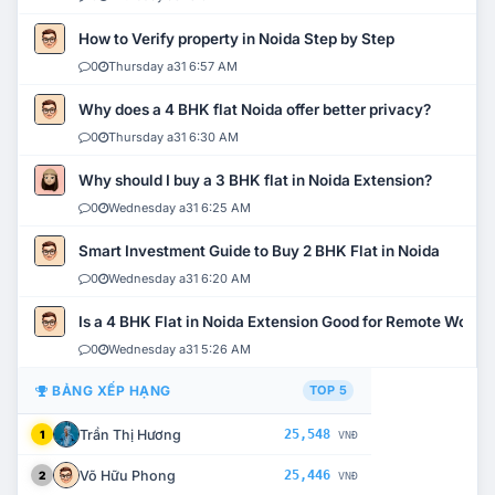
How to Verify property in Noida Step by Step
0
Thursday a31 6:57 AM
Why does a 4 BHK flat Noida offer better privacy?
0
Thursday a31 6:30 AM
Why should I buy a 3 BHK flat in Noida Extension?
0
Wednesday a31 6:25 AM
Smart Investment Guide to Buy 2 BHK Flat in Noida
0
Wednesday a31 6:20 AM
Is a 4 BHK Flat in Noida Extension Good for Remote Work?
0
Wednesday a31 5:26 AM
BẢNG XẾP HẠNG
TOP 5
Trần Thị Hương
25,548
1
VNĐ
Võ Hữu Phong
25,446
2
VNĐ