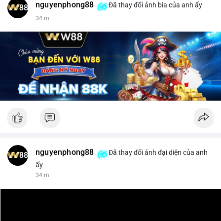
nguyenphong88
Đã thay đổi ảnh bìa của anh ấy
$xrp
34 m
#vlikevn
#titanbot
📰 Nguồn: CoinDesk
nguyenphong88
Đã thay đổi ảnh đại diện của anh
ấy
34 m