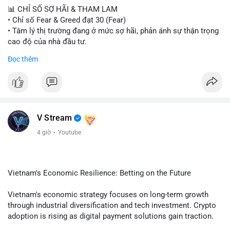
📊 CHỈ SỐ SỢ HÃI & THAM LAM
• Chỉ số Fear & Greed đạt 30 (Fear)
• Tâm lý thị trường đang ở mức sợ hãi, phản ánh sự thận trọng
cao độ của nhà đầu tư.
Đọc thêm
📈 XU HƯỚNG TÌM KIẾM & THẢO LUẬN
• CoinGecko Trending: PONS, PENGU, ONDO, WKC, HEI,
CASHCAT, CRO.
• LunarCrush Trending: Ethereum, Solana, Dogecoin, Polkadot,
Chainlink, Litecoin.
• Google Trends Việt Nam: Giá vàng thế giới, Giải bóng đá
V Stream
Ngoại hạng Anh, Tin 24h, Trường đại học.
4 giờ
·
Youtube
💬 DÒNG CHẢY TIN TỨC & TRUYỀN THÔNG
• Tin tức kinh tế: Mỹ mất 23.000 việc làm trong tháng 7, thấp
hơn nhiều so với kỳ vọng.
Vietnam's Economic Resilience: Betting on the Future
• Pháp lý: Thượng viện Mỹ lùi việc bỏ phiếu Clarity Act sang
tháng 9; Thượng nghị sĩ Warren yêu cầu luật pháp không do
Vietnam's economic strategy focuses on long-term growth
ngành crypto tự viết.
through industrial diversification and tech investment. Crypto
• Binance Square: Cộng đồng tập trung thảo luận về các lệnh
adoption is rising as digital payment solutions gain traction.
Long/Short, quản lý lãi lỗ chưa ghi nhận và các chiến dịch
Government policies support startups and foreign investment,