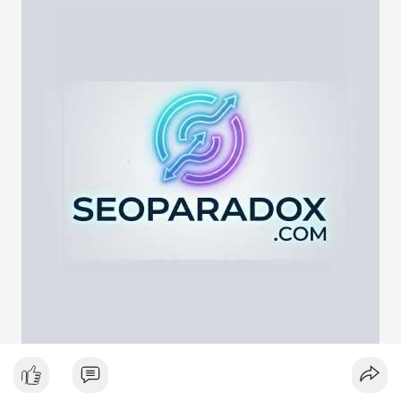
lực cung ngắn hạn. Tuy nhiên, nếu địa chỉ nhận là ví lạnh hoặc
ví tích lũy, động thái này phản ánh chiến lược nắm giữ dài hạn
giữa lúc thị trường biến động quanh mốc 65,000 USD. Việc
giao dịch chưa được xác nhận làm tăng sự chú ý của giới đầu
tư, có thể gây ra biến động giá tức thời.
Lời khuyên ngắn gọn cho nhà đầu tư nhỏ lẻ:
Hãy theo dõi xác nhận giao dịch và dòng tiền tiếp theo. Nếu
BTC bị chuyển lên sàn trong khung giờ thanh khoản thấp, hãy
thận trọng với nhịp điều chỉnh ngắn hạn. Không nên hành động
theo cảm xúc, hãy đặt lệnh dựa trên vùng hỗ trợ và kháng cự rõ
ràng.
#21dot71btc
#mempoolbtc
#chuyentiencavoi
#aplucban
#biendonggia