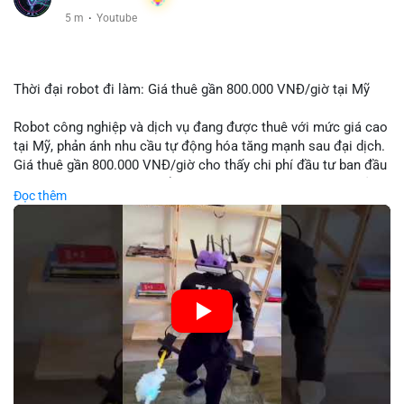
5 m
·
Youtube
Thời đại robot đi làm: Giá thuê gần 800.000 VNĐ/giờ tại Mỹ
Robot công nghiệp và dịch vụ đang được thuê với mức giá cao
tại Mỹ, phản ánh nhu cầu tự động hóa tăng mạnh sau đại dịch.
Giá thuê gần 800.000 VNĐ/giờ cho thấy chi phí đầu tư ban đầu
cao nhưng được bù đắp bằng hiệu suất làm việc 24/7 và giảm
Đọc thêm
lỗi con người. Xu hướng này có thể đẩy nhanh việc thay thế lao
động đơn giản trong sản xuất và logistics.
🎥 Xem video trực tiếp tại:
Nguồn: KIEN THUC KINH TE