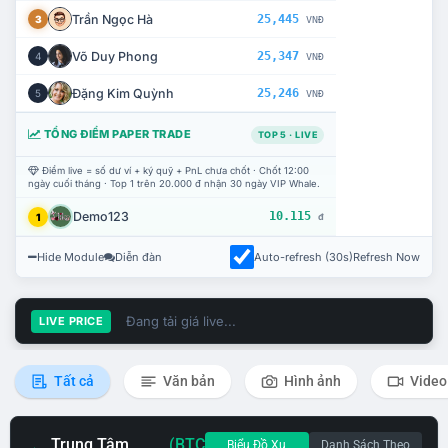
Trần Ngọc Hà
25,445
3
VNĐ
Võ Duy Phong
25,347
4
VNĐ
Đặng Kim Quỳnh
25,246
5
VNĐ
TỔNG ĐIỂM PAPER TRADE
TOP 5 · LIVE
Điểm live = số dư ví + ký quỹ + PnL chưa chốt · Chốt 12:00
ngày cuối tháng · Top 1 trên 20.000 đ nhận 30 ngày VIP Whale.
Demo123
10.115
1
đ
Hide Module
Diễn đàn
Auto-refresh (30s)
Refresh Now
Đang tải giá live...
LIVE PRICE
Tất cả
Văn bản
Hình ảnh
Video
Trung Tâm
(BTC
Biểu Đồ Xu
Danh Sách Theo