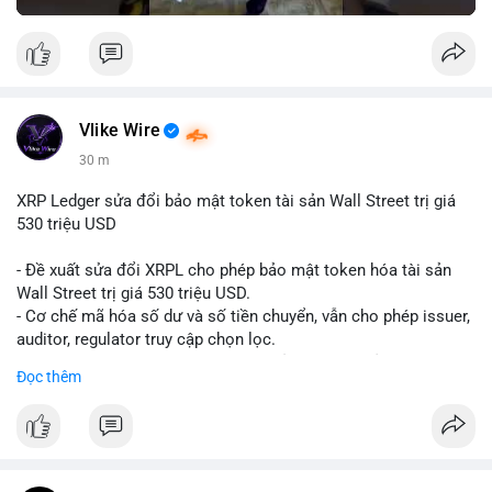
Vlike Wire
30 m
XRP Ledger sửa đổi bảo mật token tài sản Wall Street trị giá
530 triệu USD
- Đề xuất sửa đổi XRPL cho phép bảo mật token hóa tài sản
Wall Street trị giá 530 triệu USD.
- Cơ chế mã hóa số dư và số tiền chuyển, vẫn cho phép issuer,
auditor, regulator truy cập chọn lọc.
- Mục tiêu: tăng tính riêng tư, tuân thủ quy định, bảo vệ dữ liệu
Đọc thêm
tài chính.
- Đề xuất đang được xem xét bởi cộng đồng XRPL và các tổ
chức tài chính.
#binancesquare
#cryptonews
#xrp