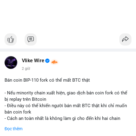
Vlike Wire
2 giờ
Bán coin BIP-110 fork có thể mất BTC thật
- Nếu minority chain xuất hiện, giao dịch bán coin fork có thể
bị replay trên Bitcoin
- Điều này có thể khiến người bán mất BTC thật khi chỉ muốn
bán coin fork
- Cách an toàn nhất là không làm gì cho đến khi hai chain
được tách riêng
Đọc thêm
-
#binancesquare
#cryptonews
#btc
#bip110