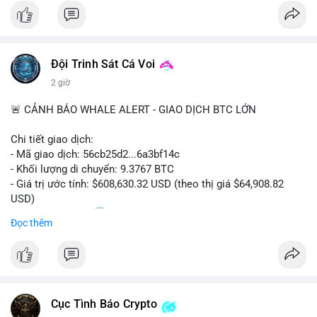
$btc
#vlikevn
#titanbot
Đội Trinh Sát Cá Voi
📰 Nguồn: CoinDesk
2 giờ
🚨 CẢNH BÁO WHALE ALERT - GIAO DỊCH BTC LỚN
Chi tiết giao dịch:
- Mã giao dịch: 56cb25d2...6a3bf14c
- Khối lượng di chuyển: 9.3767 BTC
- Giá trị ước tính: $608,630.32 USD (theo thị giá $64,908.82
USD)
- Thời gian: 02:20
0 2026-08-08 UTC
Đọc thêm
Nhận định phân tích:
Giao dịch gần 610 nghìn USD được thực hiện trong khung giờ
sáng sớm, thời điểm thanh khoản mỏng, cho thấy chủ ví ưu
tiên sự riêng tư hơn là tốc độ khớp lệnh. Với khối lượng trung
Cục Tình Báo Crypto
bình lớn này, khả năng cao là cá voi đang tái phân bổ tài sản