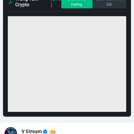
Crypto
)
Hướng
Dõi
V Stream