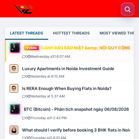
LATEST THREADS
HOTTEST THREADS
MOST VIEWED THRE
CẢNH BÁO BẢO MẬT &amp; NỘI QUY CỘNG ĐỒNG
VÀNG
0
Wednesday a31 6:07 AM
Luxury Apartments in Noida Investment Guide
0
Yesterday at 6:13 AM
Is RERA Enough When Buying Flats in Noida?
0
Yesterday at 5:37 AM
BTC (Bitcoin) - Phân tích snapshot ngày 06/08/2026
0
Thursday a31 2:43 PM
What should I verify before booking 3 BHK flats in Noida?
0
Thursday a31 8:01 AM