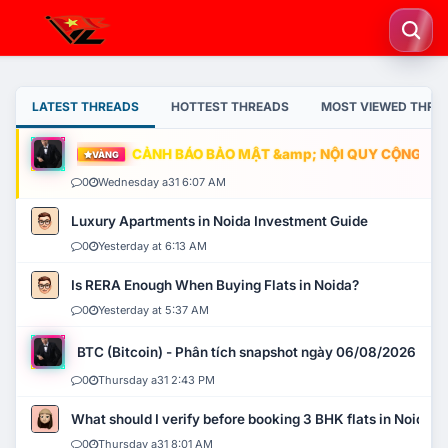
LATEST THREADS
HOTTEST THREADS
MOST VIEWED THRE
CẢNH BÁO BẢO MẬT &amp; NỘI QUY CỘNG ĐỒNG
VÀNG
0
Wednesday a31 6:07 AM
Luxury Apartments in Noida Investment Guide
0
Yesterday at 6:13 AM
Is RERA Enough When Buying Flats in Noida?
0
Yesterday at 5:37 AM
BTC (Bitcoin) - Phân tích snapshot ngày 06/08/2026
0
Thursday a31 2:43 PM
What should I verify before booking 3 BHK flats in Noida?
0
Thursday a31 8:01 AM