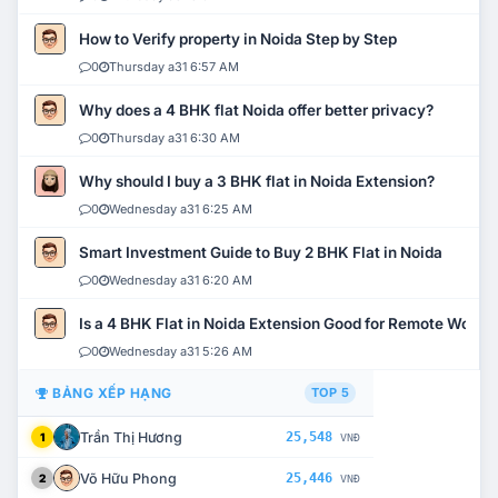
How to Verify property in Noida Step by Step
0
Thursday a31 6:57 AM
Why does a 4 BHK flat Noida offer better privacy?
0
Thursday a31 6:30 AM
Why should I buy a 3 BHK flat in Noida Extension?
0
Wednesday a31 6:25 AM
Smart Investment Guide to Buy 2 BHK Flat in Noida
0
Wednesday a31 6:20 AM
Is a 4 BHK Flat in Noida Extension Good for Remote Work?
0
Wednesday a31 5:26 AM
BẢNG XẾP HẠNG
TOP 5
Trần Thị Hương
25,548
1
VNĐ
Võ Hữu Phong
25,446
2
VNĐ