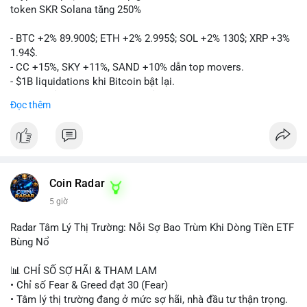
token SKR Solana tăng 250%
- BTC +2% 89.900$; ETH +2% 2.995$; SOL +2% 130$; XRP +3%
1.94$.
- CC +15%, SKY +11%, SAND +10% dẫn top movers.
- $1B liquidations khi Bitcoin bật lại.
- Trump hủy thuế EU, tín hiệu giảm áp lực.
Đọc thêm
- Vitalik đề xuất DVT staking cho Ethereum.
- BitGo IPO 18$/cổ phiếu, trị giá ~2B$.
- Senate Ag Committee tiến hành Clarity Act.
- Newrez tính crypto vào điều kiện vay nhà.
- HK cấp giấy phép stablecoin mới.
- Tòa án Nga công nhận crypto là tài sản.
Coin Radar
- Trump hy vọng ký bill cấu trúc thị trường crypto.
5 giờ
- Saga EVM bị hack 7M$, quỹ trộm chuyển sang Ethereum.
- Steak ’n Shake thưởng BTC cho nhân viên.
Radar Tâm Lý Thị Trường: Nỗi Sợ Bao Trùm Khi Dòng Tiền ETF
#binancesquare
#cryptonews
#btc
#eth
#sol
#xrp
#cc
#sky
Bùng Nổ
#sand
#bitgo
#solana
#stablecoin
#regulation
📊 CHỈ SỐ SỢ HÃI & THAM LAM
$btc $eth $sol $xrp $cc $sky $sand $skr
#skr
• Chỉ số Fear & Greed đạt 30 (Fear)
• Tâm lý thị trường đang ở mức sợ hãi, nhà đầu tư thận trọng.