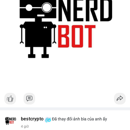
bestcrypto
Đã thay đổi ảnh bìa của anh ấy
4 giờ