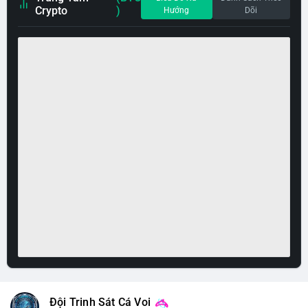
Crypto
)
Hướng
Dõi
Đội Trinh Sát Cá Voi