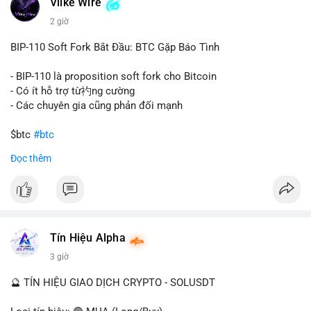
Vlike Wire
này có thể phản ánh ba kịch bản chính: thứ nhất, cá voi đang
chuẩn bị thanh khoản bằng cách chuyển lên sàn giao dịch, tạo
2 giờ
áp lực bán tiềm năng; thứ hai, tài sản được chuyển vào ví lạnh
để nắm giữ dài hạn, thể hiện niềm tin vào xu hướng tăng; thứ
BIP-110 Soft Fork Bắt Đầu: BTC Gặp Báo Tình
ba, hành vi chia tách hoặc tái cấu trúc danh mục nhằm phân
tán rủi ro. Với mức giá 65K, khối lượng này không quá lớn để
- BIP-110 là proposition soft fork cho Bitcoin
gây sốc thanh khoản tức thời, nhưng vẫn đủ sức tạo biến động
- Có ít hỗ trợ từ礿ng cường
tâm lý ngắn hạn nếu hướng đến sàn tập trung.
- Các chuyên gia cũng phản đối mạnh
Lời khuyên cho nhà đầu tư nhỏ lẻ:
$btc
#btc
Theo dõi các giao dịch tiếp theo từ cùng địa chỉ ví để xác nhận
Đọc thêm
hướng đi của dòng tiền. Tránh hành động theo cảm xúc, ưu
#vlikevn
#titanbot
tiên quản trị rủi ro và không mở vị thế lớn trước khi có tín hiệu
rõ ràng về đích đến của số BTC này.
📰 Nguồn: CoinDesk
#94dot58btc
#vilanh
#chuyentiencavoi
#btcmempool
#dongtienlon
Tín Hiệu Alpha
3 giờ
🔮 TÍN HIỆU GIAO DỊCH CRYPTO - SOLUSDT