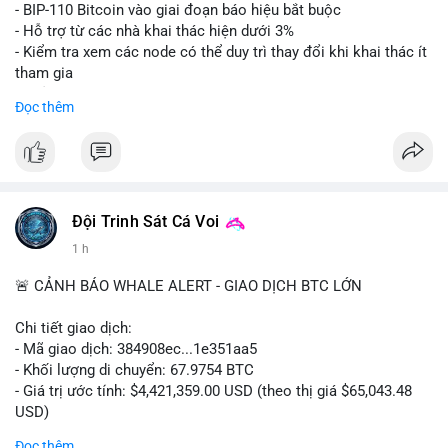
Lời khuyên: Nhà đầu tư nhỏ lẻ nên thận trọng quan sát biến
- BIP-110 Bitcoin vào giai đoạn báo hiệu bắt buộc
động thanh khoản trong 24-48 giờ tới. Tránh hành động theo
- Hỗ trợ từ các nhà khai thác hiện dưới 3%
cảm xúc, hãy chờ xác nhận điểm đến của số BTC này trước khi
- Kiểm tra xem các node có thể duy trì thay đổi khi khai thác ít
điều chỉnh vị thế.
tham gia
- Thảo luận về phương án hard fork dự phòng nếu cần
Đọc thêm
#556btc
#36trusd
#cavoichuyentien
#aplucban
#tichluydaihan
$btc
#btc
#vlikevn
#titanbot
📰 Nguồn: Cointelegraph
Đội Trinh Sát Cá Voi
1 h
🚨 CẢNH BÁO WHALE ALERT - GIAO DỊCH BTC LỚN
Chi tiết giao dịch:
- Mã giao dịch: 384908ec...1e351aa5
- Khối lượng di chuyển: 67.9754 BTC
- Giá trị ước tính: $4,421,359.00 USD (theo thị giá $65,043.48
USD)
- Thời gian: 21:19:29 2026-08-08 UTC
Đọc thêm