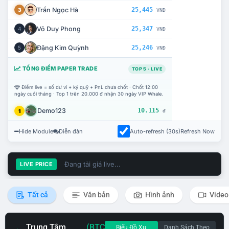
Trần Ngọc Hà
25,445
3
VNĐ
Võ Duy Phong
25,347
4
VNĐ
Đặng Kim Quỳnh
25,246
5
VNĐ
TỔNG ĐIỂM PAPER TRADE
TOP 5 · LIVE
Điểm live = số dư ví + ký quỹ + PnL chưa chốt · Chốt 12:00
ngày cuối tháng · Top 1 trên 20.000 đ nhận 30 ngày VIP Whale.
Demo123
10.115
1
đ
Hide Module
Diễn đàn
Auto-refresh (30s)
Refresh Now
Đang tải giá live...
LIVE PRICE
Tất cả
Văn bản
Hình ảnh
Video
Trung Tâm
(BTC
Biểu Đồ Xu
Danh Sách Theo