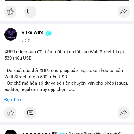
Vlike Wire
3 giờ
XRP Ledger sửa đổi bảo mật token tài sản Wall Street trị giá
530 triệu USD
- Đề xuất sửa đổi XRPL cho phép bảo mật token hóa tài sản
Wall Street trị giá 530 triệu USD.
- Cơ chế mã hóa số dư và số tiền chuyển, vẫn cho phép issuer,
auditor, regulator truy cập chọn lọc.
- Mục tiêu: tăng tính riêng tư, tuân thủ quy định, bảo vệ dữ liệu
Đọc thêm
tài chính.
- Đề xuất đang được xem xét bởi cộng đồng XRPL và các tổ
chức tài chính.
#binancesquare
#cryptonews
#xrp
nguyenphong88
Đã thay đổi ảnh bìa của anh ấy