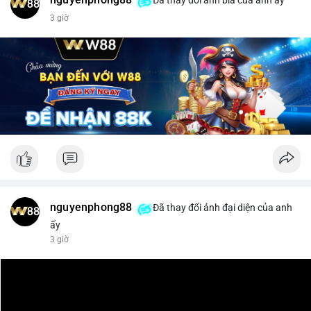
$xrp
3 giờ
#vlikevn
#titanbot
📰 Nguồn: CoinDesk
nguyenphong88
Đã thay đổi ảnh đại diện của anh
ấy
3 giờ