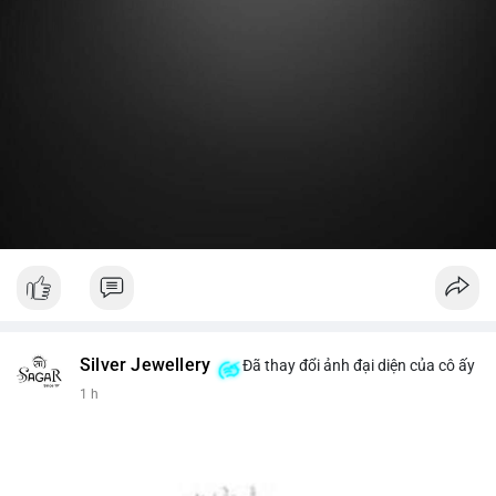
Lời khuyên:
Nhà đầu tư nhỏ lẻ nên theo dõi thêm 2-3 giao dịch lớn tiếp
theo trong 24 giờ. Nếu dòng tiền tiếp tục chảy vào ví lạnh, đó
là tín hiệu tích lũy. Tránh hành động theo cảm xúc trước một
giao dịch đơn lẻ.
#19dot8371btc
#vilanh
#tichluydaihan
#phanbotaisan
#gia65k
Silver Jewellery
Đã thay đổi ảnh đại diện của cô ấy
1 h