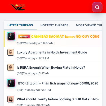
LATEST THREADS
HOTTEST THREADS
MOST VIEWED THRE
CẢNH BÁO BẢO MẬT &amp; NỘI QUY CỘNG ĐỒNG
VÀNG
0
Wednesday a31 6:07 AM
Luxury Apartments in Noida Investment Guide
0
Yesterday at 6:13 AM
Is RERA Enough When Buying Flats in Noida?
0
Yesterday at 5:37 AM
BTC (Bitcoin) - Phân tích snapshot ngày 06/08/2026
0
Thursday a31 2:43 PM
What should I verify before booking 3 BHK flats in Noida?
0
Thursday a31 8:01 AM