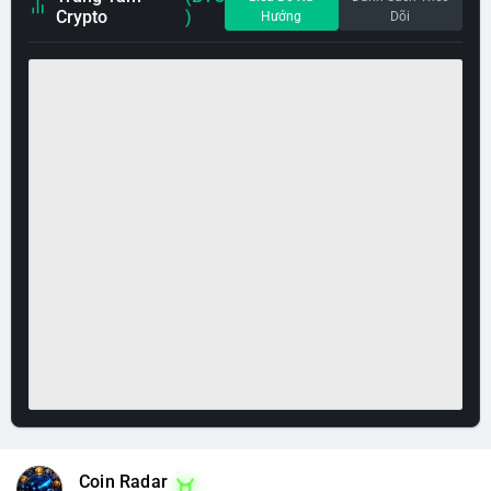
Crypto
)
Hướng
Dõi
Coin Radar