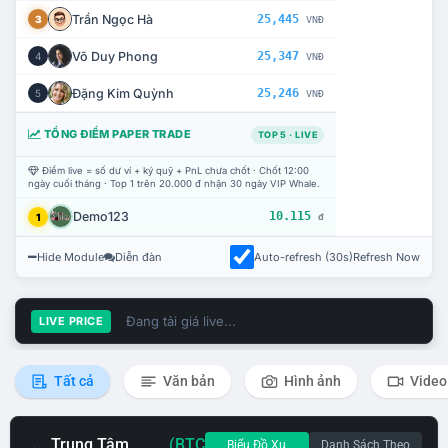
Trần Ngọc Hà
25,445
3
VNĐ
Võ Duy Phong
25,347
4
VNĐ
Đặng Kim Quỳnh
25,246
5
VNĐ
TỔNG ĐIỂM PAPER TRADE
TOP 5 · LIVE
Điểm live = số dư ví + ký quỹ + PnL chưa chốt · Chốt 12:00
ngày cuối tháng · Top 1 trên 20.000 đ nhận 30 ngày VIP Whale.
Demo123
10.115
1
đ
Hide Module
Diễn đàn
Auto-refresh (30s)
Refresh Now
Đang tải giá live...
LIVE PRICE
Tất cả
Văn bản
Hình ảnh
Video
Trung Tâm
(BTC
Biểu Đồ Xu
Danh Sách Theo