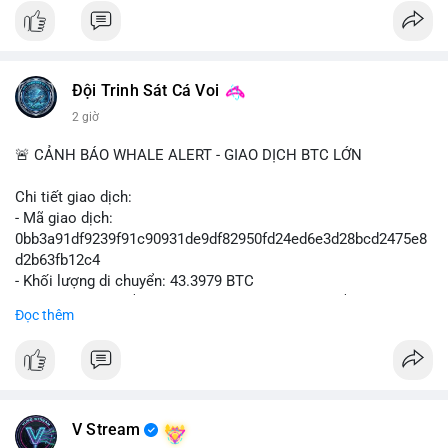
#vlikevn
#titanbot
📰 Nguồn: Cointelegraph
Đội Trinh Sát Cá Voi
2 giờ
🚨 CẢNH BÁO WHALE ALERT - GIAO DỊCH BTC LỚN
Chi tiết giao dịch:
- Mã giao dịch:
0bb3a91df9239f91c90931de9df82950fd24ed6e3d28bcd2475e8
d2b63fb12c4
- Khối lượng di chuyển: 43.3979 BTC
- Giá trị ước tính: $2,820,579.98 USD (theo thị giá $64,993.43
Đọc thêm
USD)
- Thời gian: 04:18
4 2026-08-08 UTC
Nhận định phân tích hành vi của Cá voi dựa trên giao dịch này:
Khối lượng 43.3979 BTC tương đương 2.82 triệu USD, một con
V Stream
số đủ lớn để tạo áp lực thanh khoản tức thời. Hành vi này có