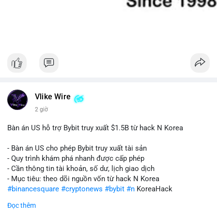
Vlike Wire
2 giờ
Bàn án US hỗ trợ Bybit truy xuất $1.5B từ hack N Korea
- Bàn án US cho phép Bybit truy xuất tài sản
- Quy trình khám phá nhanh được cấp phép
- Cần thông tin tài khoản, số dư, lịch giao dịch
- Mục tiêu: theo dõi nguồn vốn từ hack N Korea
#binancesquare
#cryptonews
#bybit
#n
KoreaHack
Đọc thêm
$btc $eth