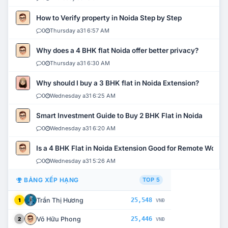
How to Verify property in Noida Step by Step
0
Thursday a31 6:57 AM
Why does a 4 BHK flat Noida offer better privacy?
0
Thursday a31 6:30 AM
Why should I buy a 3 BHK flat in Noida Extension?
0
Wednesday a31 6:25 AM
Smart Investment Guide to Buy 2 BHK Flat in Noida
0
Wednesday a31 6:20 AM
Is a 4 BHK Flat in Noida Extension Good for Remote Work?
0
Wednesday a31 5:26 AM
BẢNG XẾP HẠNG
TOP 5
Trần Thị Hương
25,548
1
VNĐ
Võ Hữu Phong
25,446
2
VNĐ