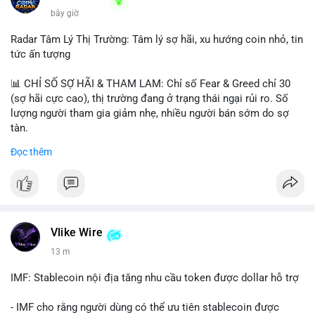
bây giờ
Radar Tâm Lý Thị Trường: Tâm lý sợ hãi, xu hướng coin nhỏ, tin
tức ấn tượng
📊 CHỈ SỐ SỢ HÃI & THAM LAM: Chỉ số Fear & Greed chỉ 30
(sợ hãi cực cao), thị trường đang ở trạng thái ngại rủi ro. Số
lượng người tham gia giảm nhẹ, nhiều người bán sớm do sợ
tàn.
Đọc thêm
📈 XU HƯỚNG TÌM KIẾM & THẢO LUẬN: Biconomy (BICO),
Pudgy Penguins (PENGU), Bitcoin SV (BSV) và Kaspa (KAS) là
coin được tìm kiếm nhiều nhất. Chủ đề NFT (Pudgy Penguins),
AI (Hyperliquid) và ổn định (BSV) nổi bật.
💬 DÒNG CHẢY TIN TỨC & TRUYỀN THÔNG: Bàn tán trên
Vlike Wire
Binance Square tập trung vào lệnh kẹp, dự báo NVDA và Musk
13 m
Starship 13. Telegram nhấn mạnh luật mới tại Brazil và tranh
luận về Clearity Act.
IMF: Stablecoin nội địa tăng nhu cầu token được dollar hỗ trợ
💡 NHẬN ĐỊNH & KHUYẾN NGHỊ: Tâm lý ngắn hạn vẫn tiêu
- IMF cho rằng người dùng có thể ưu tiên stablecoin được