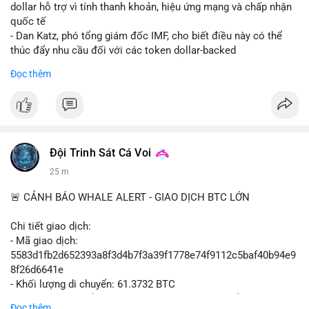
cực do sợ hãi, nhưng xu hướng coin nhỏ và tin tức AI/NVIDA
dollar hỗ trợ vì tính thanh khoản, hiệu ứng mạng và chấp nhận
có thể tạo cơ hội mua sớm. Cần theo dõi sự thay đổi trong
quốc tế
chính sách crypto Mỹ.
- Dan Katz, phó tổng giám đốc IMF, cho biết điều này có thể
thúc đẩy nhu cầu đối với các token dollar-backed
📊 Nguồn: Radar Tâm Lý Thị Trường
- Nhận định được đưa ra trong bối cảnh các quốc gia phát
Đọc thêm
triển stablecoin nội địa
$btc $eth
#vlikevn
#titanbot
Đội Trinh Sát Cá Voi
📰 Nguồn: Cointelegraph
25 m
🚨 CẢNH BÁO WHALE ALERT - GIAO DỊCH BTC LỚN
Chi tiết giao dịch:
- Mã giao dịch:
5583d1fb2d652393a8f3d4b7f3a39f1778e74f9112c5baf40b94e9
8f26d6641e
- Khối lượng di chuyển: 61.3732 BTC
- Giá trị ước tính: $3,987,844.81 USD (theo thị giá $64,976.99
Đọc thêm