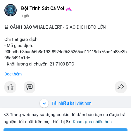
Đội Trinh Sát Cá Voi
3 giờ
🚨 CẢNH BÁO WHALE ALERT - GIAO DỊCH BTC LỚN
Chi tiết giao dịch:
- Mã giao dịch:
90bbdbfb3bac66b8d193f8924d9b35265ad11419da76cd4c83e3b
05e8491a1de
- Khối lượng di chuyển: 21.7100 BTC
- Giá trị ước tính: $1,411,010.93 USD (theo thị giá $64,993.61
Đọc thêm
USD)
- Thời gian: 03:19:59 2026-08-08 UTC
Nhận định phân tích hành vi của Cá voi dựa trên giao dịch này:
Giao dịch 21.71 BTC trị giá hơn 1.4 triệu USD được phát hiện
Tải nhiều bài viết hơn
trong mempool chưa xác nhận. Quy mô này cho thấy dấu hiệu
của một tổ chức hoặc cá nhân sở hữu khối lượng lớn đang
<3 Trang web này sử dụng cookie để đảm bảo bạn có được trải
thực hiện thao tác. Khả năng cao đây là hành vi chuyển tài sản
nghiệm tốt nhất trên mọi thiết bị ℇ>
Khám phá nhiều hơn
Solana
BNB
$1,916.87
$74.72
+0.64%
SOL
+2.47%
BNB
lên sàn giao dịch để chuẩn bị thanh khoản hoặc bán ra, tạo áp