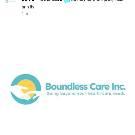
anh ấy
1 m