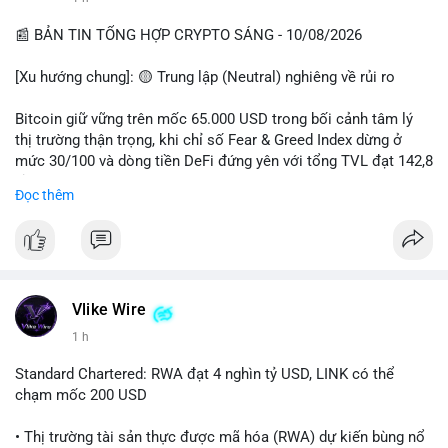
• Khuyến nghị: Cẩn trọng với các lệnh Long/Short khi Bitcoin
chưa thoát khỏi vùng giá hiện tại. Theo dõi sát các tin tức về
📰 BẢN TIN TỔNG HỢP CRYPTO SÁNG - 10/08/2026
lạm phát (CPI) và động thái của các quỹ lớn.
[Xu hướng chung]: 🟡 Trung lập (Neutral) nghiêng về rủi ro
📊 Nguồn: Radar Tâm Lý Thị Trường
Bitcoin giữ vững trên mốc 65.000 USD trong bối cảnh tâm lý
thị trường thận trọng, khi chỉ số Fear & Greed Index dừng ở
mức 30/100 và dòng tiền DeFi đứng yên với tổng TVL đạt 142,8
tỷ USD.
Đọc thêm
- Thị trường & Giá cả: BTC giao dịch quanh vùng 65.200 USD,
tăng gần 3% khi Iran-Oman hứa mở lại eo Hormuz, giảm lo ngại
địa chính trị. Hoạt động cá voi diễn ra sôi động với lệnh
chuyển 458 BTC trị giá gần 30 triệu USD cùng nhiều giao dịch
lớn khác. Đáng chú ý, thanh lý Short chiếm tới 81,7% tổng 35,7
Vlike Wire
triệu USD thanh lý trong 24h, cho thấy phe bán đang yếu thế.
1 h
- DeFi & Công nghệ: Standard Chartered dự báo thị trường RWA
Standard Chartered: RWA đạt 4 nghìn tỷ USD, LINK có thể
sẽ bùng nổ lên 4 nghìn tỷ USD, kéo theo giá trị token LINK có
chạm mốc 200 USD
thể tăng 25 lần, chạm mốc 200 USD vào năm 2030. Mastercard
hoàn tất thương vụ mua lại startup stablecoin BVNK trị giá 1,8
• Thị trường tài sản thực được mã hóa (RWA) dự kiến bùng nổ