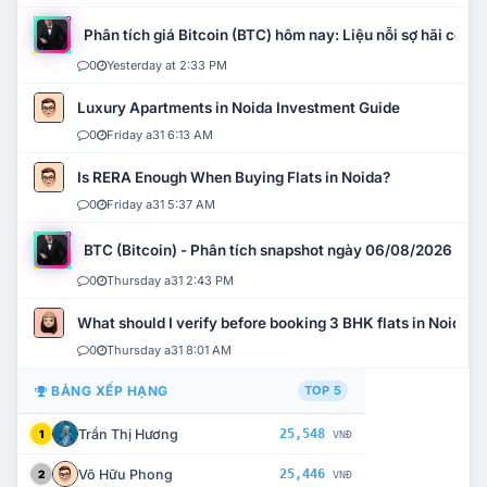
Phân tích giá Bitcoin (BTC) hôm nay: Liệu nỗi sợ hãi có mở 
0
Yesterday at 2:33 PM
Luxury Apartments in Noida Investment Guide
0
Friday a31 6:13 AM
Is RERA Enough When Buying Flats in Noida?
0
Friday a31 5:37 AM
BTC (Bitcoin) - Phân tích snapshot ngày 06/08/2026
0
Thursday a31 2:43 PM
What should I verify before booking 3 BHK flats in Noida?
0
Thursday a31 8:01 AM
BẢNG XẾP HẠNG
TOP 5
Trần Thị Hương
25,548
1
VNĐ
Võ Hữu Phong
25,446
2
VNĐ