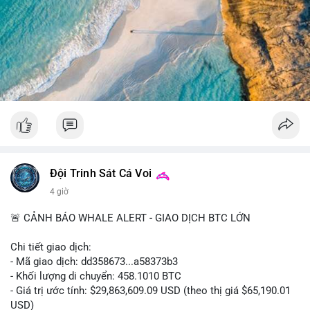
chuẩn bị cho biến động giá tăng; nếu vào ví lạnh, có thể yên
tâm hơn về xu hướng dài hạn. Không nên hành động vội vàng
dựa trên một giao dịch đơn lẻ, hãy quan sát thêm dòng tiền
trong 24-48 giờ để xác nhận xu hướng.
#52dot09btc
#chuyenvilanh
#tichluydaihan
#mempoolbtc
#giaodichlon
Đội Trinh Sát Cá Voi
4 giờ
🚨 CẢNH BÁO WHALE ALERT - GIAO DỊCH BTC LỚN
Chi tiết giao dịch:
- Mã giao dịch: dd358673...a58373b3
- Khối lượng di chuyển: 458.1010 BTC
- Giá trị ước tính: $29,863,609.09 USD (theo thị giá $65,190.01
USD)