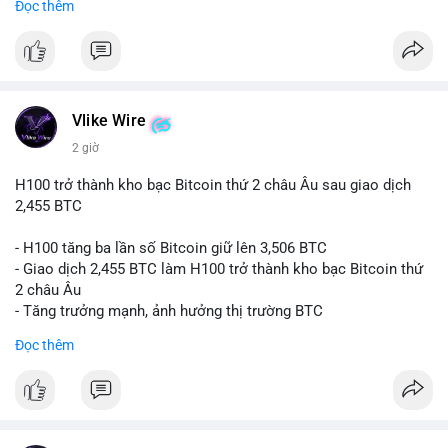
Đọc thêm
$btc
#vlikevn
#titanbot
📰 Nguồn: CoinDesk
Vlike Wire
2 giờ
H100 trở thành kho bạc Bitcoin thứ 2 châu Âu sau giao dịch
2,455 BTC
- H100 tăng ba lần số Bitcoin giữ lên 3,506 BTC
- Giao dịch 2,455 BTC làm H100 trở thành kho bạc Bitcoin thứ
2 châu Âu
- Tăng trưởng mạnh, ảnh hưởng thị trường BTC
Đọc thêm
#binancesquare
#cryptonews
#btc
$btc
#vlikevn
#titanbot