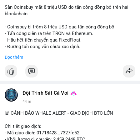
Sàn Coinsbuy mất 8 triệu USD do tấn công đồng bộ trên hai
blockchain
- Coinsbuy bị trộm 8 triệu USD qua tấn công đồng bộ.
- Tấn công diễn ra trên TRON và Ethereum.
- Hầu hết tiền chuyển qua FixedFloat.
- Đường tấn công vẫn chưa xác định.
Đọc thêm
#binancesquare
#cryptonews
#coinsbuy
#trx
#eth
$trx $eth
#vlikevn
#titanbot
Đội Trinh Sát Cá Voi
📰 Nguồn: CoinDesk
44 m
🚨 CẢNH BÁO WHALE ALERT - GIAO DỊCH BTC LỚN
Chi tiết giao dịch:
- Mã giao dịch: 01718428...7327fe52
- Khối lượng di chuyển: 2,459.2448 BTC