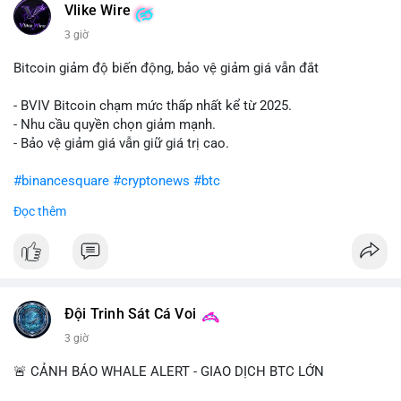
Vlike Wire
📰 Nguồn: Cointelegraph
3 giờ
Bitcoin giảm độ biến động, bảo vệ giảm giá vẫn đắt
- BVIV Bitcoin chạm mức thấp nhất kể từ 2025.
- Nhu cầu quyền chọn giảm mạnh.
- Bảo vệ giảm giá vẫn giữ giá trị cao.
#binancesquare
#cryptonews
#btc
Đọc thêm
$btc
#vlikevn
#titanbot
📰 Nguồn: CoinDesk
Đội Trinh Sát Cá Voi
3 giờ
🚨 CẢNH BÁO WHALE ALERT - GIAO DỊCH BTC LỚN