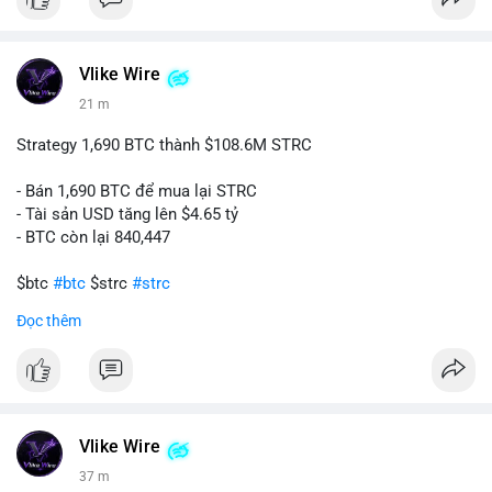
$btc $eth
#vlikevn
#titanbot
Vlike Wire
21 m
📰 Nguồn: CoinDesk
Strategy 1,690 BTC thành $108.6M STRC
- Bán 1,690 BTC để mua lại STRC
- Tài sản USD tăng lên $4.65 tỷ
- BTC còn lại 840,447
$btc
#btc
$strc
#strc
Đọc thêm
#vlikevn
#titanbot
📰 Nguồn: Cointelegraph
Vlike Wire
37 m