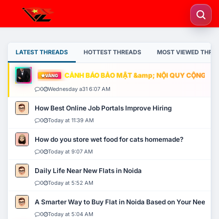
LATEST THREADS
HOTTEST THREADS
MOST VIEWED THRE
CẢNH BÁO BẢO MẬT &amp; NỘI QUY CỘNG ĐỒNG
VÀNG
0
Wednesday a31 6:07 AM
How Best Online Job Portals Improve Hiring
0
Today at 11:39 AM
How do you store wet food for cats homemade?
0
Today at 9:07 AM
Daily Life Near New Flats in Noida
0
Today at 5:52 AM
A Smarter Way to Buy Flat in Noida Based on Your Needs
0
Today at 5:04 AM