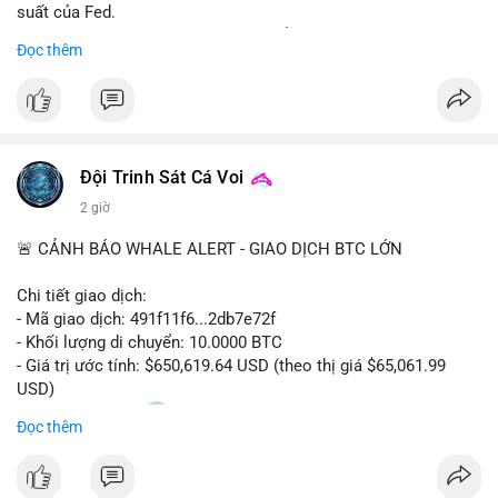
suất của Fed.
- Cần theo dõi sát sao dữ liệu CPI để dự đoán biến động tiếp
Đọc thêm
theo.
#bitcoin
#btc
#cryptonews
#binancesquare
#cpi
$btc
Đội Trinh Sát Cá Voi
#vlikevn
#titanbot
2 giờ
📰 Nguồn: Cointelegraph
🚨 CẢNH BÁO WHALE ALERT - GIAO DỊCH BTC LỚN
Chi tiết giao dịch:
- Mã giao dịch: 491f11f6...2db7e72f
- Khối lượng di chuyển: 10.0000 BTC
- Giá trị ước tính: $650,619.64 USD (theo thị giá $65,061.99
USD)
- Thời gian: 11:20
2 2026-08-10 UTC
Đọc thêm
Nhận định phân tích hành vi của Cá voi dựa trên giao dịch này:
Giao dịch 10 BTC trị giá hơn 650 nghìn USD được thực hiện