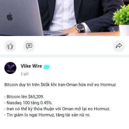
Vlike Wire
2 giờ
Bitcoin duy trì trên $65k khi Iran-Oman hứa mở eo Hormuz
- Bitcoin lên $65,209.
- Nasdaq 100 tăng 0.45%.
- Iran có thể ký thỏa thuận với Oman mở lại eo Hormuz.
- Tin giảm lo ngại Hormuz, tăng tài sản rủi ro.
#binancesquare
#cryptonews
#btc