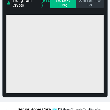
Trung Tâm
(BTC
Biểu Đồ Xu
Danh Sách Theo
Crypto
)
Hướng
Dõi
Senior Home Care
Đã thay đổi ảnh đại diện của