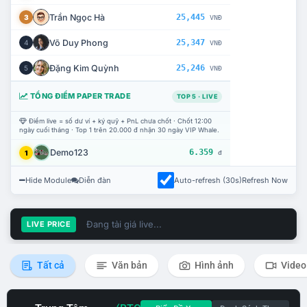
Trần Ngọc Hà
25,445
3
VNĐ
Võ Duy Phong
25,347
4
VNĐ
Đặng Kim Quỳnh
25,246
5
VNĐ
TỔNG ĐIỂM PAPER TRADE
TOP 5 · LIVE
Điểm live = số dư ví + ký quỹ + PnL chưa chốt · Chốt 12:00
ngày cuối tháng · Top 1 trên 20.000 đ nhận 30 ngày VIP Whale.
Demo123
6.359
1
đ
Hide Module
Diễn đàn
Auto-refresh (30s)
Refresh Now
Đang tải giá live...
LIVE PRICE
Tất cả
Văn bản
Hình ảnh
Video