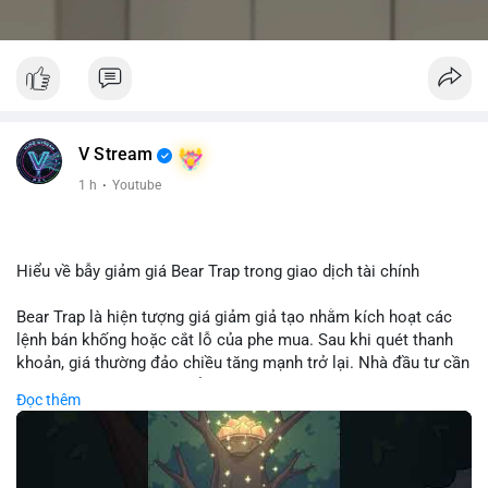
V Stream
1 h
·
Youtube
Hiểu về bẫy giảm giá Bear Trap trong giao dịch tài chính
Bear Trap là hiện tượng giá giảm giả tạo nhằm kích hoạt các
lệnh bán khống hoặc cắt lỗ của phe mua. Sau khi quét thanh
khoản, giá thường đảo chiều tăng mạnh trở lại. Nhà đầu tư cần
nhận diện mô hình này để tránh bị thao túng tâm lý và tối ưu
Đọc thêm
hóa điểm vào lệnh.
🎥 Xem video trực tiếp tại: